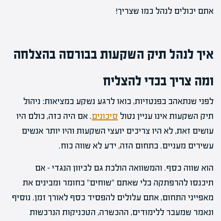
אתם יכולים לנהל כמו שצריך!
איך לנהל תיק השקעות בבורסה בהצלחה
ומה צריך בכדי להצליח
לפני שנתאהב בפנטזיות, בואו לרגע נשקע במציאות: ניהול
תיק השקעות אינו עניין נטול
סיכונים
. אם היה כזה, כולם היו
עושים זאת, לא היו צריכים יועצי השקעות והיו יותר אנשים
עשירים מעניים. בתחום הזה, ידע לא שווה כוח.
הוא שווה כסף. והמשוואה הולכת גם לכיוון הנגדי – אם
תיכנסו להרפתקה בלי שאתם "שוחים" בחומר ומבינים את
מאפייני התחום, אתם עלולים להפסיד כסף לאורך זמן. נוסיף
ונאמר שמעבר ללימודים, ההכשרה, הטכניקות הנרכשות