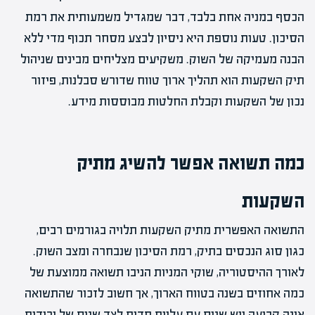
הכסף במניה אחת בלבד, דבר שמגדיל משמעותית את רמת
הסיכון. טעות נוספת היא ניסיון לבצע מסחר תכוף מדי ללא
הבנה מעמיקה של השוק. משקיעים מצליחים מבינים שניהול
תיק השקעות הוא תהליך ארוך טווח שדורש סבלנות, פיזור
נכון של השקעות וקבלת החלטות מבוססות מידע.
כמה תשואה אפשר להשיג מתיק
השקעות
התשואה האפשרית מתיק השקעות תלויה בגורמים רבים,
כגון סוג הנכסים בתיק, רמת הסיכון שנבחרה ומצב השוק.
לאורך ההיסטוריה, שוקי המניות הניבו תשואה ממוצעת של
כמה אחוזים בשנה בטווח הארוך, אך חשוב לזכור שהתשואה
אינה קבועה ויש שנים עם עליות חדות לצד שנים של ירידות.