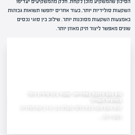
הסיכון שהמשקיע מוכן לקחת. חלק מהמשקיעים יעדיפו
השקעות סולידיות יותר, בעוד אחרים יחפשו תשואות גבוהות
באמצעות השקעות מסוכנות יותר. שילוב בין סוגי נכסים
שונים מאפשר ליצור תיק מאוזן יותר.
טופ גאם מזנקת בתחזיות: "נמכור ב-72 מיליון דולר
במחצית השנייה"
רימון פורצת לשוק חוות
יל?
טופ גאם מעדכנת כלפי מעלה בכ-21% את תחזית
רימון נכנסת לת
ון, הדבר
הזמנה של…
המכירות…