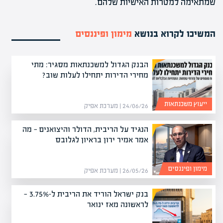
שמתאימה למטרות האישיות שלהם.
המשיכו לקרוא בנושא
מימון ופיננסים
הבנק הגדול למשכנתאות מסגיר: מתי
מחירי הדירות יתחילו לעלות שוב?
ייעוץ משכנתאות
24/06/26 | מערכת אפיק
הנגיד על הריבית, הדולר והיצואנים — מה
אמר אמיר ירון בראיון לגלובס
מימון ופיננסים
26/05/26 | מערכת אפיק
בנק ישראל הוריד את הריבית ל-3.75% —
לראשונה מאז ינואר