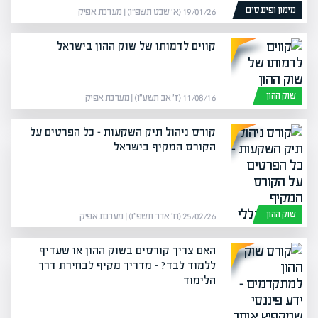
מימון ופיננסים
19/01/26 (א׳ שבט תשפ״ו) | מערכת אפיק
קווים לדמותו של שוק ההון בישראל
שוק ההון
11/08/16 (ז׳ אב תשע״ו) | מערכת אפיק
קורס ניהול תיק השקעות – כל הפרטים על
הקורס המקיף בישראל
שוק ההון
25/02/26 (ח׳ אדר תשפ״ו) | מערכת אפיק
האם צריך קורסים בשוק ההון או שעדיף
ללמוד לבד? – מדריך מקיף לבחירת דרך
הלימוד