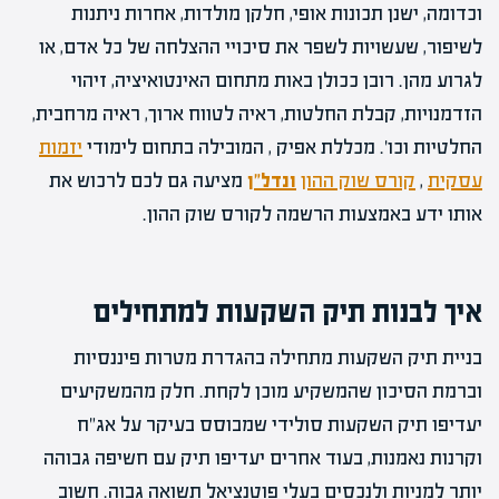
וכדומה, ישנן תכונות אופי, חלקן מולדות, אחרות ניתנות
לשיפור, שעשויות לשפר את סיכויי ההצלחה של כל אדם, או
לגרוע מהן. רובן ככולן באות מתחום האינטואיציה, זיהוי
הזדמנויות, קבלת החלטות, ראיה לטווח ארוך, ראיה מרחבית,
החלטיות וכו'. מכללת אפיק , המובילה בתחום לימודי
יזמות
עסקית
,
קורס שוק ההון
ונדל"ן
מציעה גם לכם לרכוש את
אותו ידע באמצעות הרשמה לקורס שוק ההון.
איך לבנות תיק השקעות למתחילים
בניית תיק השקעות מתחילה בהגדרת מטרות פיננסיות
וברמת הסיכון שהמשקיע מוכן לקחת. חלק מהמשקיעים
יעדיפו תיק השקעות סולידי שמבוסס בעיקר על אג"ח
וקרנות נאמנות, בעוד אחרים יעדיפו תיק עם חשיפה גבוהה
יותר למניות ולנכסים בעלי פוטנציאל תשואה גבוה. חשוב