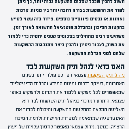
חשוב להבין שככל שסכום ההשקעה גבוה יותר, כך ניתן
לפזר את ההשקעות בצורה רחבה יותר בין מניות, קרנות
נאמנות או נכסים פיננסיים נוספים. פיזור כזה עשוי לסייע
בהקטנת הסיכון ובהגדלת פוטנציאל התשואה לאורך זמן.
משקיעים רבים מתחילים בסכומים קטנים יחסית כדי ללמוד
את השוק, לצבור ניסיון ולהבין כיצד מתנהגות ההשקעות
שלהם לפני הגדלת ההשקעה.
האם כדאי לנהל תיק השקעות לבד
ניהול תיק השקעות
עצמאי הפך לפופולרי יותר בשנים
האחרונות, בעיקר בזכות זמינות המידע והכלים הדיגיטליים
שמאפשרים לכל משקיע ללמוד את התחום ולהשקיע באופן
עצמאי. היתרון המרכזי בניהול תיק השקעות לבד הוא
השליטה המלאה בהחלטות ההשקעה והיכולת לבחור את
האסטרטגיה שמתאימה למטרות האישיות ולרמת הסיכון
הרצויה. בנוסף, ניהול עצמאי מאפשר לחסוך עלויות של ייעוץ