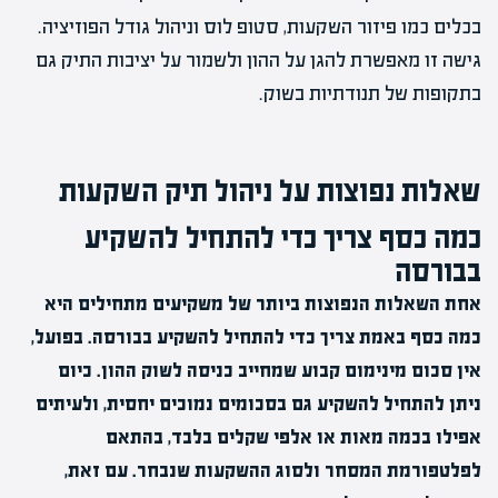
בכלים כמו פיזור השקעות, סטופ לוס וניהול גודל הפוזיציה.
גישה זו מאפשרת להגן על ההון ולשמור על יציבות התיק גם
בתקופות של תנודתיות בשוק.
שאלות נפוצות על ניהול תיק השקעות
כמה כסף צריך כדי להתחיל להשקיע
בבורסה
אחת השאלות הנפוצות ביותר של משקיעים מתחילים היא
כמה כסף באמת צריך כדי להתחיל להשקיע בבורסה. בפועל,
אין סכום מינימום קבוע שמחייב כניסה לשוק ההון. כיום
ניתן להתחיל להשקיע גם בסכומים נמוכים יחסית, ולעיתים
אפילו בכמה מאות או אלפי שקלים בלבד, בהתאם
לפלטפורמת המסחר ולסוג ההשקעות שנבחר. עם זאת,