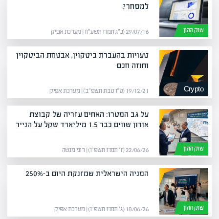
למסחר?
שוק ההון
29/07/16 (כ״ג תמוז תשע״ו) | מערכת אפיק
טעויות בהעברת ביטקוין, אבטחת הביטקוין
וחוזה חכם
Crypto
19/12/21 (ט״ו טבת תשפ״ב) | מערכת אפיק
על גב המטרו: האחים עזריה של קבוצת
אורון שווים כבר 1.5 מיליארד שקל על הנייר
שוק ההון
22/06/26 (ז׳ תמוז תשפ״ו) | רוני מנשה
המניה הישראלית שמזנקת היום ב-250%
שוק ההון
18/06/26 (ג׳ תמוז תשפ״ו) | מערכת אפיק