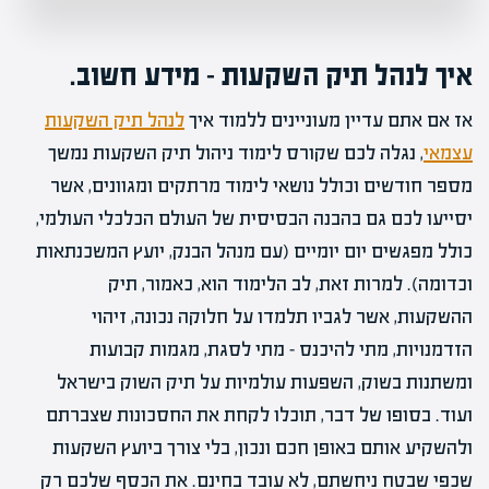
איך לנהל תיק השקעות – מידע חשוב.
אז אם אתם עדיין מעוניינים ללמוד איך
לנהל תיק השקעות
עצמאי
, נגלה לכם שקורס לימוד ניהול תיק השקעות נמשך
מספר חודשים וכולל נושאי לימוד מרתקים ומגוונים, אשר
יסייעו לכם גם בהבנה הבסיסית של העולם הכלכלי העולמי,
כולל מפגשים יום יומיים (עם מנהל הבנק, יועץ המשכנתאות
וכדומה). למרות זאת, לב הלימוד הוא, כאמור, תיק
ההשקעות, אשר לגביו תלמדו על חלוקה נכונה, זיהוי
הזדמנויות, מתי להיכנס – מתי לסגת, מגמות קבועות
ומשתנות בשוק, השפעות עולמיות על תיק השוק בישראל
ועוד. בסופו של דבר, תוכלו לקחת את החסכונות שצברתם
ולהשקיע אותם באופן חכם ונכון, בלי צורך ביועץ השקעות
שכפי שבטח ניחשתם, לא עובד בחינם. את הכסף שלכם רק