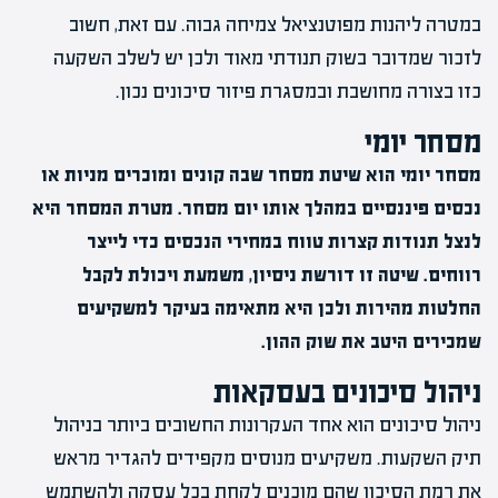
במטרה ליהנות מפוטנציאל צמיחה גבוה. עם זאת, חשוב
לזכור שמדובר בשוק תנודתי מאוד ולכן יש לשלב השקעה
כזו בצורה מחושבת ובמסגרת פיזור סיכונים נכון.
מסחר יומי
מסחר יומי הוא שיטת מסחר שבה קונים ומוכרים מניות או
נכסים פיננסיים במהלך אותו יום מסחר. מטרת המסחר היא
לנצל תנודות קצרות טווח במחירי הנכסים כדי לייצר
רווחים. שיטה זו דורשת ניסיון, משמעת ויכולת לקבל
החלטות מהירות ולכן היא מתאימה בעיקר למשקיעים
שמכירים היטב את שוק ההון.
ניהול סיכונים בעסקאות
ניהול סיכונים הוא אחד העקרונות החשובים ביותר בניהול
תיק השקעות. משקיעים מנוסים מקפידים להגדיר מראש
את רמת הסיכון שהם מוכנים לקחת בכל עסקה ולהשתמש