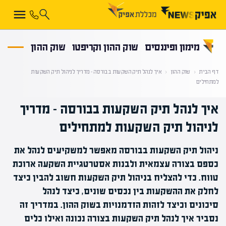
קראת 0% מתוך הכתבה
מימון ופיננסים
שוק ההון וקריפטו
שוק ההון
דף הבית
‹
שוק ההון
‹
איך לנהל תיק השקעות בבורסה – מדריך לניהול תיק השקעות
למתחילים
איך לנהל תיק השקעות בבורסה – מדריך
לניהול תיק השקעות למתחילים
ניהול תיק השקעות בבורסה מאפשר למשקיעים לנהל את
כספם בצורה עצמאית ולבנות אסטרטגיית השקעה ארוכת
טווח. כדי להצליח בניהול תיק השקעות חשוב להבין כיצד
לחלק את ההשקעות בין נכסים שונים, כיצד לנהל
סיכונים וכיצד לזהות הזדמנויות בשוק ההון. במדריך זה
נסביר איך לנהל תיק השקעות בצורה נכונה ואילו כלים