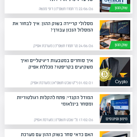
שוק ההון
22/06/26 (ז׳ תמוז תשפ״ו) | רוני מנשה
מסלולי קריירה בשוק ההון: איך לבחור את
המסלול הנכון עבורך?
שוק ההון
24/06/26 (ט׳ תמוז תשפ״ו) | מערכת אפיק
איך סוחרים במטבעות דיגיטליים ואיך
משקיעים בקריפטו? מכללת אפיק
Crypto
01/02/21 (י״ט שבט תשפ״א) | מערכת אפיק
המודל הקנדי: פתח להקלות רגולטוריות
ומסחר בינלאומי
מימון ופיננסים
17/02/26 (ל׳ שבט תשפ״ו) | מערכת אפיק
האם כדאי סחר בשוק ההון עם מערכת