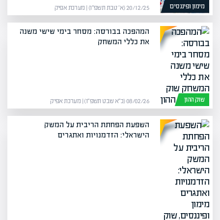
מימון ופיננסים
20/12/25 (א׳ טבת תשפ״ו) | מערכת אפיק
המהפכה בבורסה: מסחר בימי שישי משנה
את כללי המשחק
שוק ההון
08/02/26 (כ״א שבט תשפ״ו) | מערכת אפיק
השפעת הפחתת הריבית על המשק
הישראלי: הזדמנויות ואתגרים