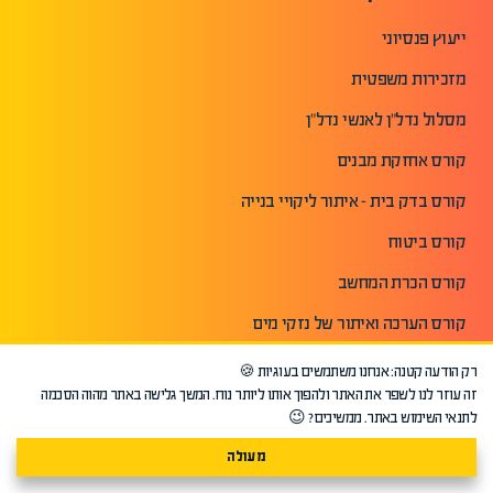
ייעוץ פנסיוני
מזכירות משפטית
מסלול נדל"ן לאנשי נדל"ן
קורס אחזקת מבנים
קורס בדק בית - איתור ליקויי בנייה
קורס ביטוח
קורס הכרת המחשב
קורס הערכה ואיתור של נזקי מים
קורס הערכת אומנות ועיצוב
רק הודעה קטנה: אנחנו משתמשים בעוגיות 🍪
זה עוזר לנו לשפר את האתר ולהפוך אותו ליותר נוח. המשך גלישה באתר מהוה הסכמה
קורס השקעות נדלן ארצות ארה"ב
לתנאי השימוש באתר. ממשיכים? 😉
קורס יזמות נדלן
מעולה
קורס יזמות עסקית והקמת עסק