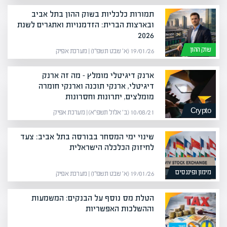
תמורות כלכליות בשוק ההון בתל אביב
ובארצות הברית: הזדמנויות ואתגרים לשנת
2026
שוק ההון
19/01/26 (א׳ שבט תשפ״ו) | מערכת אפיק
ארנק דיגיטלי מומלץ – מה זה ארנק
דיגיטלי, ארנקי תוכנה וארנקי חומרה
מומלצים, יתרונות וחסרונות
Crypto
10/08/21 (ב׳ אלול תשפ״א) | מערכת אפיק
שינוי ימי המסחר בבורסה בתל אביב: צעד
לחיזוק הכלכלה הישראלית
מימון ופיננסים
19/01/26 (א׳ שבט תשפ״ו) | מערכת אפיק
הטלת מס נוסף על הבנקים: המשמעות
וההשלכות האפשריות