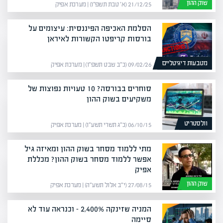
שוק ההון
21/12/25 (א׳ טבת תשפ״ו) | מערכת אפיק
הסלמת האכיפה הפיננסית: עיצומים על
בורסות קריפטו הקשורות לאיראן
מטבעות דיגיטליים
09/02/26 (כ״ב שבט תשפ״ו) | מערכת אפיק
סוחרים בבורסה? 10 טעויות נפוצות של
משקיעים בשוק ההון
וולסטריט
06/10/15 (כ״ג תשרי תשע״ו) | מערכת אפיק
מתי ללמוד מסחר בשוק ההון ומאיזה גיל
אפשר ללמוד מסחר בשוק ההון? מכללת
אפיק
שוק ההון
27/08/15 (י״ב אלול תשע״ה) | מערכת אפיק
המניה שזינקה 2,400% – וכנראה עוד לא
סיימה