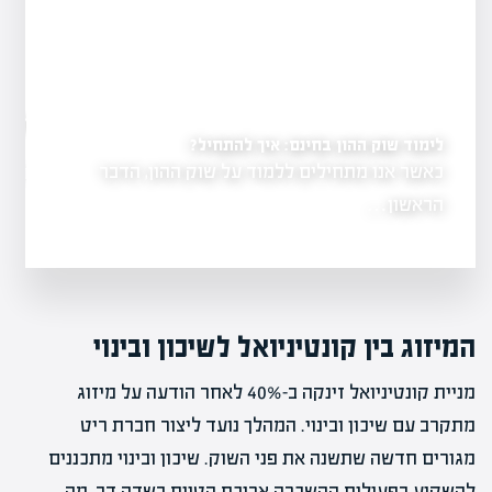
במחצית השנייה"
לימוד שוק ההון בחינם: איך להתחיל?
 מדריך למתחילים
כאשר אנו מתחילים ללמוד על שוק ההון, הדבר
להציע
המכירות…
הראשון…
המיזוג בין קונטיניואל לשיכון ובינוי
מניית קונטיניואל זינקה ב-40% לאחר הודעה על מיזוג
מתקרב עם שיכון ובינוי. המהלך נועד ליצור חברת ריט
מגורים חדשה שתשנה את פני השוק. שיכון ובינוי מתכננים
להשקיע בפעילות ההשכרה ארוכת הטווח בשדה דב, מה