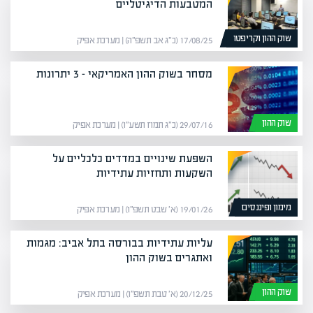
המטבעות הדיגיטליים
שוק ההון וקריפטו
17/08/25 (כ״ג אב תשפ״ה) | מערכת אפיק
מסחר בשוק ההון האמריקאי – 3 יתרונות
שוק ההון
29/07/16 (כ״ג תמוז תשע״ו) | מערכת אפיק
השפעת שינויים במדדים כלכליים על
השקעות ותחזיות עתידיות
מימון ופיננסים
19/01/26 (א׳ שבט תשפ״ו) | מערכת אפיק
עליות עתידיות בבורסה בתל אביב: מגמות
ואתגרים בשוק ההון
שוק ההון
20/12/25 (א׳ טבת תשפ״ו) | מערכת אפיק