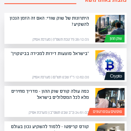
היתרונות של שוק שורי: האם זה הזמן הנכון
להשקיע?
שוק ההון
28/12/25 (ח׳ טבת תשפ״ו) | מערכת אפיק
"בישראל מוצעות דירות למכירה בביטקוין"
Crypto
12/02/20 (י״ז שבט תש״פ) | מערכת אפיק
כמה עולה קורס שוק ההון – מדריך מחירים
מלא לכל המסלולים בישראל
פוסטים עם סרטונים
24/01/22 (כ״ב שבט תשפ״ב) | מערכת אפיק
קורס קריפטו – ללמוד להשקיע נכון בעולם