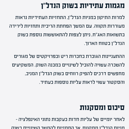
מגמות עתידיות בשוק הנדל"ן
למרות התיקון במניות הנדל"ן, התחזיות העתידיות נראות
מעוררות תקווה. עם המשך הפחתת הריבית ותחזיות לירידה
בתשואות האג"ח, ניתן לצפות להתאוששות נוספת בשוק
הנדל"ן בטווח הארוך.
ההתעניינות הגוברת בחברות ריט ובפרויקטים של מגורים
להשכרה עשויה להוביל לשינויים במבנה השוק. המשקיעים
מחפשים דרכים להפיק רווחים בשוק הנדל"ן המניב,
והסקטור עשוי לראות עליות נוספות בעתיד.
סיכום ומסקנות
לאחר יומיים של עליות חדות בעקבות נתוני האינפלציה –
מניות הנדל"ן מתקנות, אך התחזיות להמשך השינויים בשוק