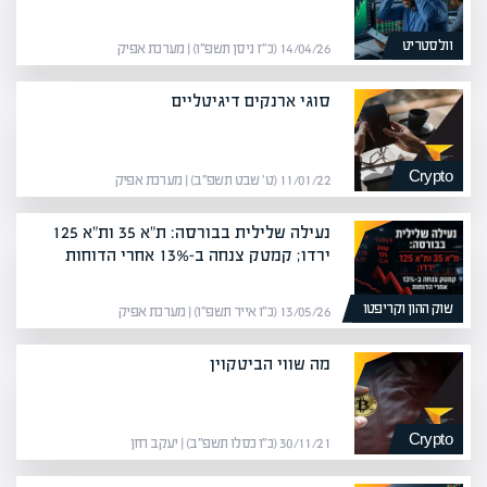
וולסטריט
14/04/26 (כ״ז ניסן תשפ״ו) | מערכת אפיק
סוגי ארנקים דיגיטליים
Crypto
11/01/22 (ט׳ שבט תשפ״ב) | מערכת אפיק
נעילה שלילית בבורסה: ת"א 35 ות"א 125
ירדו; קמטק צנחה ב-13% אחרי הדוחות
שוק ההון וקריפטו
13/05/26 (כ״ו אייר תשפ״ו) | מערכת אפיק
מה שווי הביטקוין
Crypto
30/11/21 (כ״ו כסלו תשפ״ב) | יעקב חזן