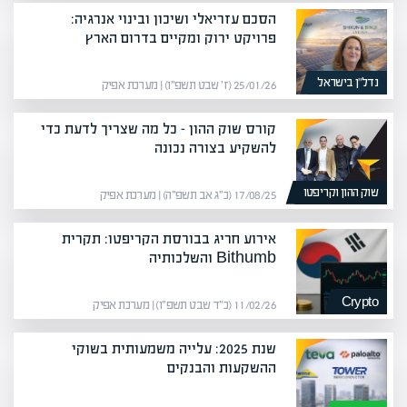
הסכם עזריאלי ושיכון ובינוי אנרגיה:
פרויקט ירוק ומקיים בדרום הארץ
נדל”ן בישראל
25/01/26 (ז׳ שבט תשפ״ו) | מערכת אפיק
קורס שוק ההון – כל מה שצריך לדעת כדי
להשקיע בצורה נכונה
שוק ההון וקריפטו
17/08/25 (כ״ג אב תשפ״ה) | מערכת אפיק
אירוע חריג בבורסת הקריפטו: תקרית
Bithumb והשלכותיה
Crypto
11/02/26 (כ״ד שבט תשפ״ו) | מערכת אפיק
שנת 2025: עלייה משמעותית בשוקי
ההשקעות והבנקים