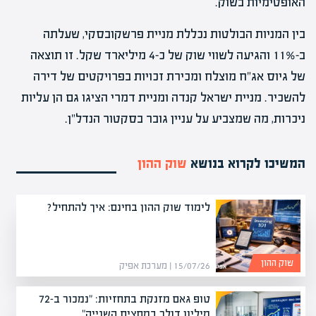
האופטימיות בשוק.
בין המניות הבולטות נכללת מניית פרשקובסקי, שעלתה
ב-11% והגיעה לשווי שוק של כ-4 מיליארד שקל. זו תוצאה
של גיוס אג"ח מוצלח ומכירת זכויות בפרויקטים של דירה
להשכיר. מניית ישראל קנדה ומניית דמרי הציגו גם הן עליות
ניכרות, מה שמצביע על עניין גובר בסקטור הנדל"ן.
המשיכו לקרוא בנושא
שוק ההון
לימוד שוק ההון בחינם: איך להתחיל?
שוק ההון
15/07/26 | מערכת אפיק
טופ גאם מזנקת בתחזיות: "נמכור ב-72
מיליון דולר במחצית השנייה"