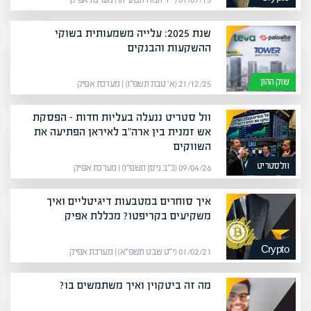
01/07/15 (י״ד תמוז תשע״ה) | מערכת אפיק
שנת 2025: עלייה משמעותית בשוקי
ההשקעות והבנקים
שוק ההון
21/12/25 (א׳ טבת תשפ״ו) | מערכת אפיק
וול סטריט ננעלה בעליות חדות – הפסקת
אש זמנית בין ארה"ב לאיראן הפתיעה את
השווקים
וולסטריט
09/04/26 (כ״ב ניסן תשפ״ו) | מערכת אפיק
איך סוחרים במטבעות דיגיטליים ואיך
משקיעים בקריפטו? מכללת אפיק
Crypto
01/02/21 (י״ט שבט תשפ״א) | מערכת אפיק
מה זה ביטקוין ואיך משתמשים בו?