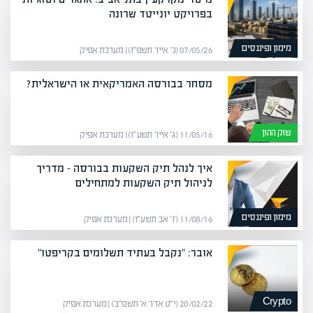
בפרויקט יונייטד שרונה
מימון ופיננסים
07/05/26 (כ׳ אייר תשפ״ו) | מערכת אפיק
מסחר בבורסה האמריקאית או הישראלית?
שוק ההון
11/05/16 (ג׳ אייר תשע״ו) | מערכת אפיק
איך לנהל תיק השקעות בבורסה – מדריך
לניהול תיק השקעות למתחילים
מימון ופיננסים
11/08/16 (ז׳ אב תשע״ו) | מערכת אפיק
אובר: "נקבל בעתיד תשלומים בקריפטו"
Crypto
20/02/22 (י״ט אדר א׳ תשפ״ב) | מערכת אפיק