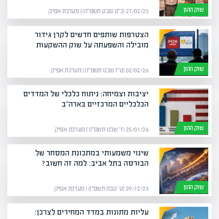
שוק ההון
27/02/25 (כ״ט שבט תשפ״ה) | מערכת אפיק
הצטרפות שותפים חדשים לקרן גידור
מובילה והשפעתה על שוק ההשקעות
שוק ההון
02/02/26 (ט״ו שבט תשפ״ו) | מערכת אפיק
יציבות וצמיחה: ניתוח כלכלי של המדדים
הכלכליים המרכזיים בארה"ב
שוק ההון
25/01/26 (ז׳ שבט תשפ״ו) | מערכת אפיק
שינוי משמעותי במתכונת המסחר של
הבורסה בתל אביב: למה זה חשוב?
שוק ההון
29/12/25 (ט׳ טבת תשפ״ו) | מערכת אפיק
עליות מתונות במדד המחירים לצרכן: