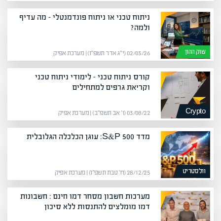
ניתוח טכני או ניתוח פונדמנטלי – מה עדיף
ולמה?
שוק ההון
02/03/26 (י״ג אדר תשפ״ו) | מערכת אפיק
קורס ניתוח טכני – לימודי ניתוח טכני
וקריאת גרפים למתחילים
Crypto
03/08/22 (ו׳ אב תשפ״ב) | מערכת אפיק
מדד S&P 500: עוגן הכלכלה הגלובלית
וולסטריט
28/12/25 (ח׳ טבת תשפ״ו) | מערכת אפיק
מערכות חשבון מסחר דמו חינם : חשבונות
דמו מומלצים להתנסות ללא סיכון