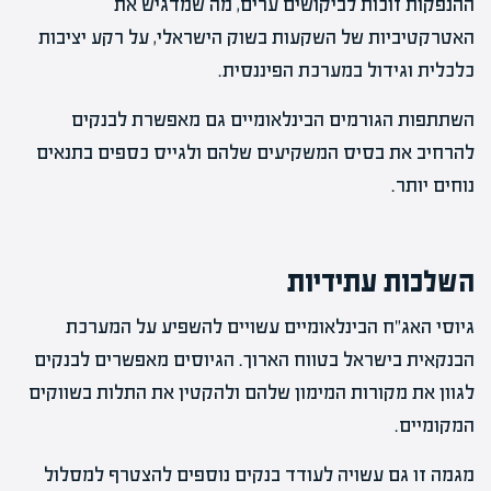
ההנפקות זוכות לביקושים ערים, מה שמדגיש את
האטרקטיביות של השקעות בשוק הישראלי, על רקע יציבות
כלכלית וגידול במערכת הפיננסית.
השתתפות הגורמים הבינלאומיים גם מאפשרת לבנקים
להרחיב את בסיס המשקיעים שלהם ולגייס כספים בתנאים
נוחים יותר.
השלכות עתידיות
גיוסי האג"ח הבינלאומיים עשויים להשפיע על המערכת
הבנקאית בישראל בטווח הארוך. הגיוסים מאפשרים לבנקים
לגוון את מקורות המימון שלהם ולהקטין את התלות בשווקים
המקומיים.
מגמה זו גם עשויה לעודד בנקים נוספים להצטרף למסלול