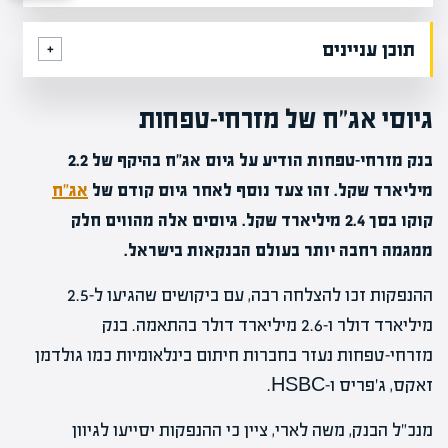
תוכן עניינים
גיוסי אג"ח של מזרחי-טפחות
בנק מזרחי-טפחות הודיע על גיוס אג"ח בהיקף של 2.2
מיליארד שקל. זהו צעד נוסף לאחר גיוס קודם של
אג"ח
קוקו בסך 2.4 מיליארד שקל. גיוסים אלה מהווים חלק
ממגמה רחבה יותר בעולם הבנקאות בישראל.
ההנפקות זכו להצלחה רבה, עם ביקושים שהגיעו ל-2.5
מיליארד דולר ו-2.6 מיליארד דולר בהתאמה. בנק
מזרחי-טפחות נעזר בחברות חיתום בינלאומיות כמו גולדמן
זאקס, ג'פריס ו-HSBC.
מנכ"ל הבנק, משה לארי, ציין כי ההנפקות יסייעו לגיוון