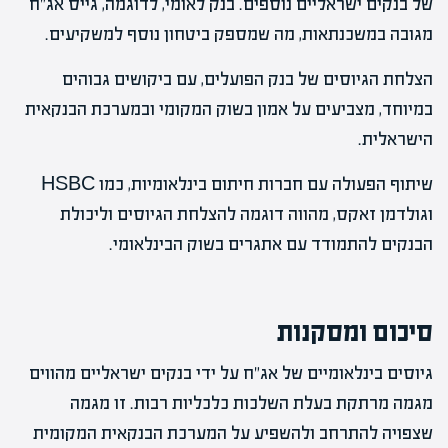
של בנקים ישראליים נוספים. בנק לאומי, לדוגמה, גייס אג"ח
מגובה במשכנתאות, מה שמספק ביטחון נוסף למשקיעים.
הצלחת הגיוסים של בנק הפועלים, עם ביקושים גבוהים
במיוחד, מצביעים על אמון בשוק המקומי ובמערכת הבנקאית
הישראלית.
שיתוף הפעולה עם חברות חיתום בינלאומיות, כמו HSBC
וגולדמן זאקס, מהווה דוגמה להצלחת הגיוסים וליכולת
הבנקים להתמודד עם אתגרים בשוק הבינלאומי.
סיכום ומסקנות
גיוסים בינלאומיים של אג"ח על ידי בנקים ישראליים מהווים
מגמה מרתקת בעלת השלכות כלכליות רבות. זו מגמה
שצפויה להתרחב ולהשפיע על המערכת הבנקאית המקומית