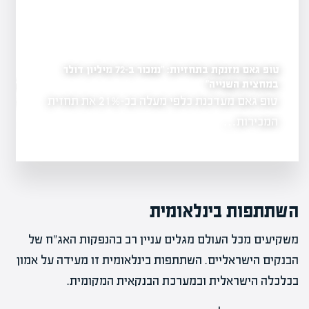
טופ גאם מזנקת בתחזיות: "נמכור ב-72 מיליון דולר
במחצית השנייה"
רימון פורצת לשוק חוות
יל?
טופ גאם מעדכנת כלפי מעלה בכ-21% את תחזית
רימון נכנסת לת
ון, הדבר
הזמנה של…
המכירות…
השתתפות בינלאומית
משקיעים מכל העולם מגלים עניין רב בהנפקות האג"ח של
הבנקים הישראליים. השתתפות בינלאומית זו מעידה על אמון
בכלכלה הישראלית ובמערכת הבנקאית המקומית.