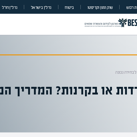
 רכוש
שוק ההון וקריפטו
ביטוח
נדל”ן בישראל
נדל״ן חו״ל
לבחירה נכונה
דות או בקרנות? המדריך המ