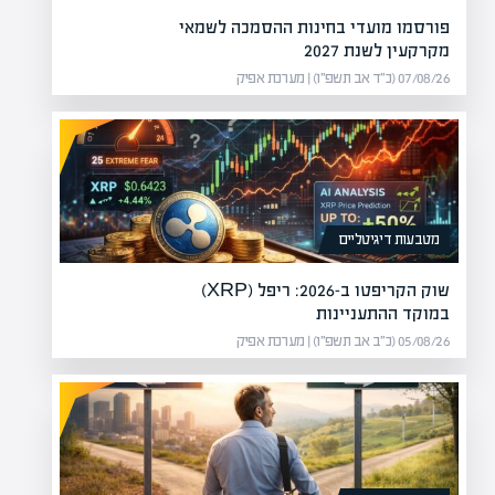
פורסמו מועדי בחינות ההסמכה לשמאי
מקרקעין לשנת 2027
07/08/26 (כ״ד אב תשפ״ו) | מערכת אפיק
מטבעות דיגיטליים
שוק הקריפטו ב-2026: ריפל (XRP)
במוקד ההתעניינות
05/08/26 (כ״ב אב תשפ״ו) | מערכת אפיק