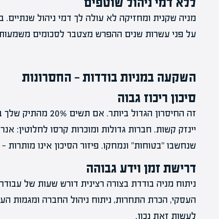
ללא דמי ניהול שוטפים
על פני עשרות שנים ההפרש מצטבר לסכומים משמעותי
השקעה במניות בודדות — החסרונות
סיכון ריכוז גבוה
זה החיסרון הגדול ביו
יינזק קשות. חברות גדולות ומוכרות קרסו לחלוטין: אנרו
שנחשבו "בטוחות" ונמחקו. פיזור הסיכון אינו מותרות — 
דרישת זמן וידע גבוהה
ניתוח מניה בודדת בצורה רצינית דורש שעות של עבודה
העסקי, הכרת התחרות, ניתוח ניהול החברה ומגמות הענ
לעשות זאת נכון.