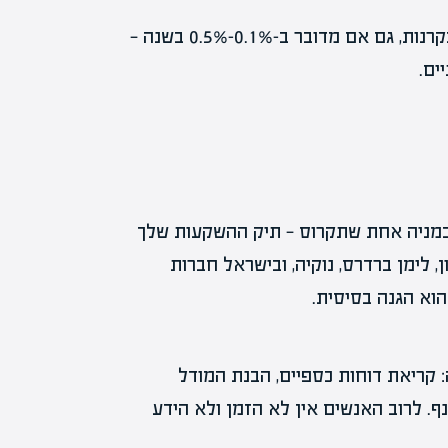
מניה שקנית ומחזיקה לא עולה לך דמי ניהול שנתיים. בקרנות, גם אם מדובר ב-0.1%-0.5% בשנה —
ים.
תר. אם תשים 20% מהתיק שלך במניה אחת שתקרוס — תיק ההשקעות שלך
ן, לימן ברדרס, נוקיה, ובישראל חברות
הוא הגנה בסיסית.
: קריאת דוחות כספיים, הבנת המודל
ף. לרוב האנשים אין לא הזמן ולא הידע