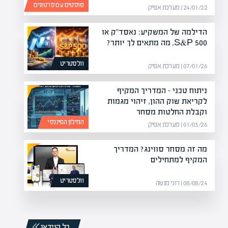
פוסטים עם סרטונים
24/01/22 | מערכת אפיק
הדילמה של המשקיע: נאסד"ק או
S&P 500, מה מתאים לך יותר?
וולסטריט
07/01/26 | מערכת אפיק
ניתוח טכני – המדריך המקיף
לקריאת שוק ההון, זיהוי מגמות
וקבלת החלטות מסחר
המילון הפיננסי
01/03/26 | מערכת אפיק
מה זה מסחר סווינג? המדריך
המקיף למתחילים
וולסטריט
08/08/24 | רוני מנשה
כל הוידאו