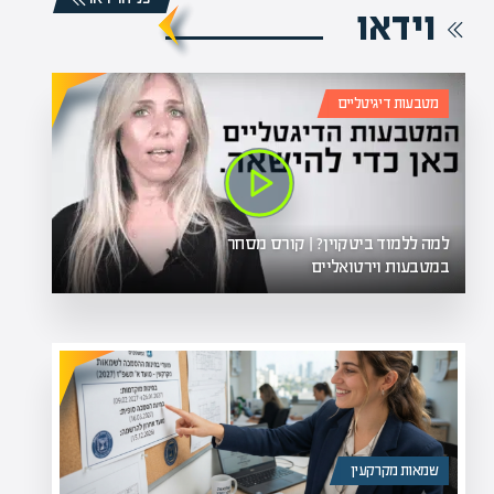
וידאו
מטבעות דיגיטליים
למה ללמוד ביטקוין? | קורס מסחר
במטבעות וירטואליים
שמאות מקרקעין