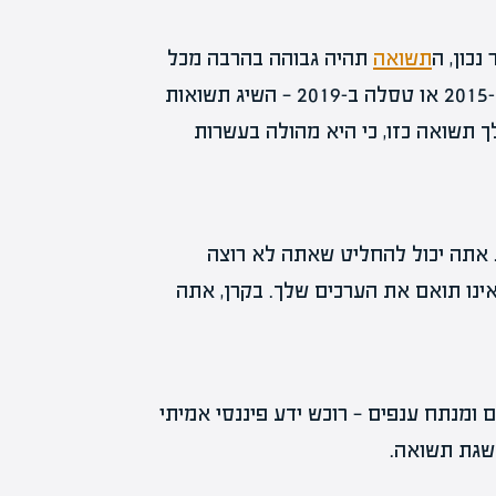
נכון, ה
תשואה
תהיה גבוהה בהרבה מכל
מדד. מי שקנה מניות של אמזון בשנת 2001, אנבידיה ב-2015 או טסלה ב-2019 — השיג תשואות
 תשואה כזו, כי היא מהולה בעשרות
. אתה יכול להחליט שאתה לא רוצה
ינו תואם את הערכים שלך. בקרן, אתה
 ומנתח ענפים — רוכש ידע פיננסי אמיתי
השגת תשואה.