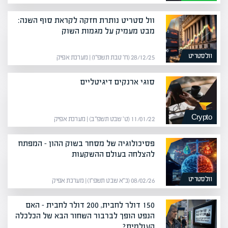
וול סטריט נותרת חזקה לקראת סוף השנה:
מבט מעמיק על מגמות השוק
וולסטריט
28/12/25 (ח׳ טבת תשפ״ו) | מערכת אפיק
סוגי ארנקים דיגיטליים
Crypto
11/01/22 (ט׳ שבט תשפ״ב) | מערכת אפיק
פסיכולוגיה של מסחר בשוק ההון – המפתח
להצלחה בעולם ההשקעות
וולסטריט
08/02/26 (כ״א שבט תשפ״ו) | מערכת אפיק
150 דולר לחבית, 200 דולר לחבית – האם
הנפט הופך לברבור השחור הבא של הכלכלה
העולמית?