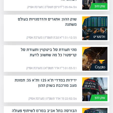
שוק ההון
05/04/26 (י״ח ניסן תשפ״ו) | מערכת אפיק
שוק ההון: אתגרים והזדמנויות בעולם
משתנה
וולסטריט
31/12/25 (י״א טבת תשפ״ו) | מערכת אפיק
מהי תעודת סל ביטקוין ותעודת סל
קריפטו? כל מה שחשוב לדעת
Crypto
01/03/21 (י״ז אדר תשפ״א) | מערכת אפיק
ירידות במדדי ת"א 125 ות"א 35: תמונת
מצב מורכבת בשוק ההון
שוק ההון
22/02/26 (ה׳ אדר תשפ״ו) | מערכת אפיק
הבורסה בתל אביב במו"מ לשיתוף פעולה