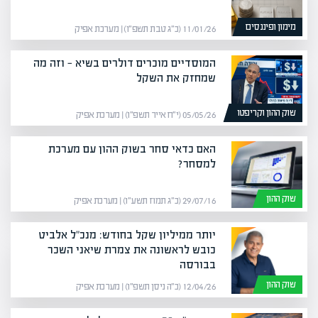
מימון ופיננסים
11/01/26 (כ״ג טבת תשפ״ו) | מערכת אפיק
המוסדיים מוכרים דולרים בשיא — וזה מה
שמחזק את השקל
שוק ההון וקריפטו
05/05/26 (י״ח אייר תשפ״ו) | מערכת אפיק
האם כדאי סחר בשוק ההון עם מערכת
למסחר?
שוק ההון
29/07/16 (כ״ג תמוז תשע״ו) | מערכת אפיק
יותר ממיליון שקל בחודש: מנכ"ל אלביט
כובש לראשונה את צמרת שיאני השכר
בבורסה
שוק ההון
12/04/26 (כ״ה ניסן תשפ״ו) | מערכת אפיק