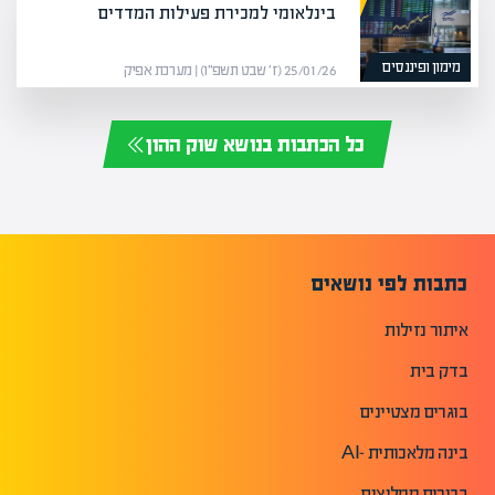
בינלאומי למכירת פעילות המדדים
מימון ופיננסים
25/01/26 (ז׳ שבט תשפ״ו) | מערכת אפיק
כל הכתבות בנושא שוק ההון
כתבות לפי נושאים
איתור נזילות
בדק בית
בוגרים מצטיינים
בינה מלאכותית -AI
בכירים ממליצים