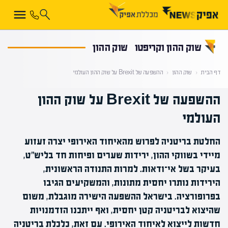
קראת 0% מתוך הכתבה
שוק ההון וקריפטו
שוק ההון
דף הבית
‹
שוק ההון
‹
ההשפעה של Brexit על שוק ההון העולמי
ההשפעה של Brexit על שוק ההון
העולמי
החלטת בריטניה לפרוש מהאיחוד האירופי יצרה זעזוע
מיידי בשווקי ההון, ירידות שערים ופיחות חד בליש״ט,
בעיקר בשל אי־ודאות. למרות התנודה הראשונית,
הירידות נותרו יחסית מתונות, והמשקיעים הגיבו
בפרופורציה. בישראל ההשפעה הישירה מוגבלת, משום
שהיצוא לבריטניה קטן יחסית, ואף ייתכנו הזדמנויות
חדשות לייצוא לאיחוד האירופי. עם זאת, כלכלת בריטניה