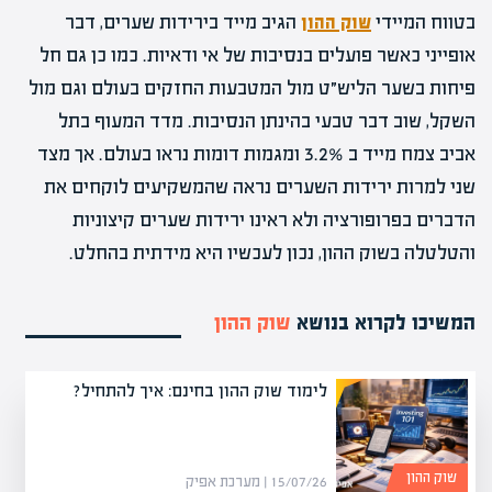
בטווח המיידי
שוק ההון
הגיב מייד בירידות שערים, דבר
אופייני כאשר פועלים בנסיבות של אי ודאיות. כמו כן גם חל
פיחות בשער הליש״ט מול המטבעות החזקים בעולם וגם מול
השקל, שוב דבר טבעי בהינתן הנסיבות. מדד המעוף בתל
אביב צמח מייד ב 3.2% ומגמות דומות נראו בעולם. אך מצד
שני למרות ירידות השערים נראה שהמשקיעים לוקחים את
הדברים בפרופורציה ולא ראינו ירידות שערים קיצוניות
והטלטלה בשוק ההון, נכון לעכשיו היא מידתית בהחלט.
המשיכו לקרוא בנושא
שוק ההון
לימוד שוק ההון בחינם: איך להתחיל?
שוק ההון
15/07/26 | מערכת אפיק