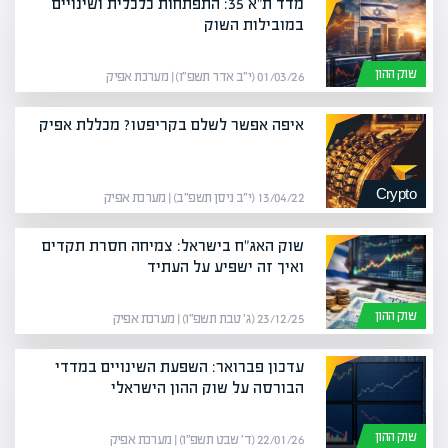
מדד ת"א 35: התפתחות כלכלית ושינויים
במובילות השוק
שוק ההון
01/03/26 (י״ב אדר תשפ״ו) | מערכת אפיק
איפה אפשר לשלם בקריפטו? מכללת אפיק
Crypto
13/04/22 (י״ב ניסן תשפ״ב) | מערכת אפיק
שוק האג"ח בישראל: צמיחה חסרת תקדים
ואיך זה ישפיע על העתיד
שוק ההון
23/12/25 (ג׳ טבת תשפ״ו) | מערכת אפיק
עדכון פברואר: השפעת השינויים במדדי
הבורסה על שוק ההון הישראלי
שוק ההון
22/01/26 (ד׳ שבט תשפ״ו) | מערכת אפיק