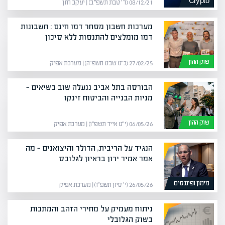
Crypto
08/12/21 (ד׳ טבת תשפ״ב) | יעקב חזן
מערכות חשבון מסחר דמו חינם : חשבונות
דמו מומלצים להתנסות ללא סיכון
שוק ההון
27/02/25 (כ״ט שבט תשפ״ה) | מערכת אפיק
הבורסה בתל אביב ננעלה שוב בשיאים —
מניות הבנייה והביטוח זינקו
שוק ההון
06/05/26 (י״ט אייר תשפ״ו) | מערכת אפיק
הנגיד על הריבית, הדולר והיצואנים — מה
אמר אמיר ירון בראיון לגלובס
מימון ופיננסים
26/05/26 (י׳ סיון תשפ״ו) | מערכת אפיק
ניתוח מעמיק על מחירי הזהב והמתכות
בשוק הגלובלי