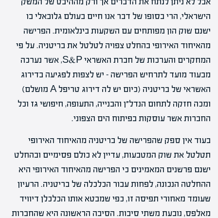
אבל לא ניתן לנתח את הדברים אך ורק מההיבט של המשק
הישראלי, הרי בסופו של דבר אנו חיים בעולם גלובאלי בו
ישנם שוק הון מפותחים עם השקעות בינלאומית. הפרישה
מהאיחוד האירופי בהחלט צפויה לטלטל את בריטניה. על פי
המחקרים והערכות של חברת האשראי S&P, אשר נערכה
מבעוד מועד לתרחיש הפרישה – יש לצפות לפגיעה בדירוג
האשראי של בריטניה (כיום יש לה דירוג טריפל A מושלם)
ומכה חזקה לתחום הנדל״ן והבנייה, התעופה, חיפושי גז וכל
החברות אשר עוסקות בפיתוח הים הצפוני.
בעוד אין ספק שהפרישה של בריטניה מהאיחוד האירופי
תטלטל את שוק המטבעות, עדיין לא כולם פסימיים ובהחלט
ישנם פרשנים המאמינים כי הפרישה מהאיחוד האירופי היא
ההחלטה הנכונה, לפחות עבור הכלכלה של בריטניה. הרעיון
שעומד מאחורי תפיסה זו, כפי שמבטא אותו הכלכלן דיוויד
מאלפס, נובעת משתי סיבות. הסיבה הראשונה היא שהחברות