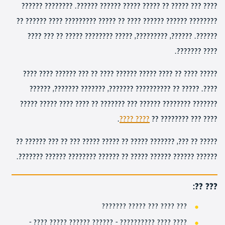
???? ??? ????? ?? ????? ????? ?????? ??????. ???????? ??????
???????? ?????? ?????? ???? ?? ????? ????????? ???? ?????? ??
??????. ??????, ?????????, ????? ???????? ????? ?? ??? ????
???? ???????.
????? ???? ?? ???? ????? ?????? ???? ?? ??? ?????? ???? ????
????. ????? ?? ?????????? ???????, ??????? ???????, ??????
??????? ???????? ?????? ??? ??????? ?? ???? ???? ????? ?????
.
???? ????
???? ??? ???????? ??
????? ?? ???, ??????? ????? ?? ????? ????? ??? ?? ??? ?????? ??
?????? ?????? ?????? ????? ?? ?????? ???????? ?????? ???????.
??? ??:
??? ???? ??? ????? ???????
???? ???? ?????????? – ?????? ?????? ????? ???? –