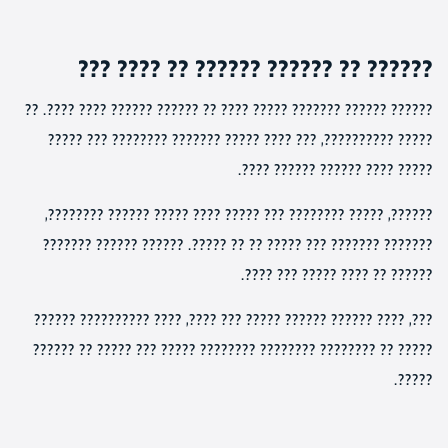
?????? ?? ?????? ?????? ?? ???? ???
?????? ?????? ??????? ????? ???? ?? ?????? ?????? ???? ????. ??
????? ??????????, ??? ???? ????? ??????? ???????? ??? ?????
????? ???? ?????? ?????? ????.
??????, ????? ???????? ??? ????? ???? ????? ?????? ????????,
??????? ??????? ??? ????? ?? ?? ?????. ?????? ?????? ???????
?????? ?? ???? ????? ??? ????.
???, ???? ?????? ?????? ????? ??? ????, ???? ?????????? ??????
????? ?? ???????? ???????? ???????? ????? ??? ????? ?? ??????
?????.