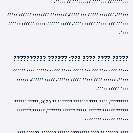
?????????? ??????? ????????? ?? ?????.
??????, ??????? ????? ??? ?????, ???????? ???????? ?????? ?????
?????? ???, ????? ????? ?????, ????? ?????? ????? ?????? ??????
????.
????? ???? ???? ???: ?????? ??????????
????? ???? ???? ??? ??? ????? ????? ????? ?????? ???? ??????
?????. ?????? ???? ????? ????? ??????, ????? ??????, ??????
???? ????? ?????.
?????????, ????, ???? ??????? ??????? ?? 2020, ????? ??????
?????? ?????? ??????, ????? ?????? ???????, ?????? ???????
?????? ?????? ????????.
????, ?????? ?? ???? ????????? ?????? ???????. ?????? ????