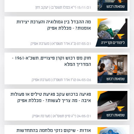
שמאות רכוש
15/11/21 (י״א כסלו תשפ״ב) | יעקב חזן
מה ההבדל בין גמולוגיה והערכת יצירות
אומנות? – מכללת אפיק
לימודים וקריירה
07/03/21 (כ״ג אדר תשפ״א) | מערכת אפיק
חוק מס רכוש וקרן פיצויים, תשכ"א-1961 –
המדריך המלא
שמאות רכוש
04/03/26 (ט״ו אדר תשפ״ו) | מערכת אפיק
פגיעה ברכוש עקב פגיעת טילים או פעולות
איבה – מה צריך לעשות? – מכללת אפיק
שמאות רכוש
24/05/21 (י״ג סיון תשפ״א) | מערכת אפיק
אודות – שיקום נזקי מלחמה בהתחדשות