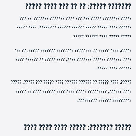
??????? ?????: ?? ?? ??? ???? ?????
????? ???????? ????? ??? ??? ???? ??????? ???????, ?? ???
?????? ???? ????? ????? ?????? ?????? ????????. ???? ?????
????? ????? ???? ?????? ?????.
?????, ???? ????? ?? ???????? ???????? ??????? ?????. ?? ???
???? ??????? ?????? ??????? ????, ???? ????? ?? ?????? ????
?????? ???? ?????.
?????, ???? ????? ?? ?????? ?????? ???? ????? ??? ?????. ?????
???? ??????, ????????? ????? ???? ???? ?????? ???? ?? ?????
????????? ?????? ?????????.
????? ???????: ????? ???? ???? ????