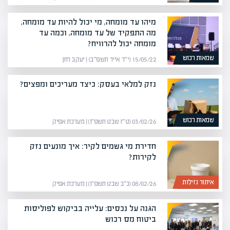
מיהו עד מומחה, מי יכול להיות עד מומחה,
מה התפקיד של עד מומחה, וכמה עד
מומחה יכול להרוויח?
שמאות רכוש
15/05/22 (י״ד אייר תשפ״ב) | יעקב חזן
נזק למלאי בעסק: כיצד מעריכים ומפצים?
שמאות רכוש
03/02/26 (ט״ז שבט תשפ״ו) | מערכת אפיק
חדירת מי גשמים לקיר: איך מונעים נזק
לקירות?
איתור נזילות
08/02/26 (כ״ב שבט תשפ״ו) | מערכת אפיק
הגנה על נכסים: עלייה בביקוש לפוליסות
ביטוח מס רכוש