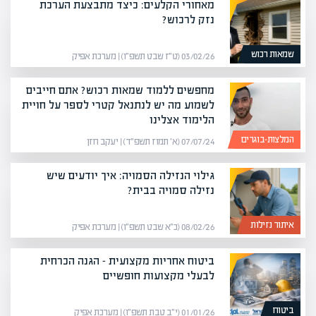
מאחורי הקלעים: כיצד מתבצעת הערכת
נזק לרכוש?
שמאות רכוש
03/02/26 (ט״ז שבט תשפ״ו) | מערכת אפיק
מחפשים ללמוד שמאות רכוש? אתם חייבים
לשמוע מה יש לנתנאל קטרי לספר על חויית
הלימוד אצלינו
המלצות-בוגרים
07/07/24 (א׳ תמוז תשפ״ד) | יעקב חזן
גילוי הנזילה הסמויה: איך יודעים שיש
נזילה סמויה בבית?
איתור נזילות
08/02/26 (כ״א שבט תשפ״ו) | מערכת אפיק
ביטוח אחריות מקצועית – הגנה הכרחית
לבעלי מקצועות חופשיים
ביטוח
01/01/26 (י״ב טבת תשפ״ו) | מערכת אפיק