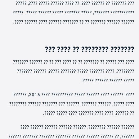
??? ??????? ?? ?????? ????, ?? ???? ?????? ????? ????, ?????
??????????? ???????, ????? ??????? ????? ?????? ?????. ?????
?????? ?????? ??????? ?? ?? ??????? ?????? ???? ?????? ????.
??????? ???????? ?? ???? ???
???? ??? ????? ?? ??????? ?? ?? ???? ??? ?? ?? ?????? ???????
????????. ???? ??????? ????? ??????? ?????, ?????? ???????
????? ?????? ?????? ?????.
????, ?????? ???? ?????? ????? ?????????? ???? 2013, ??????
???? ?????. ?????? ???????, ?????? ??? ??????? ?????? ????????
?? ??????, ???? ???? ??????? ???? ????? ?????.
?????? ?????? ????????, ?????? ?????? ?????? ?????? ????
??????, ?? ?????? ?????? ?????? ??????? ??????? ??????? ??????