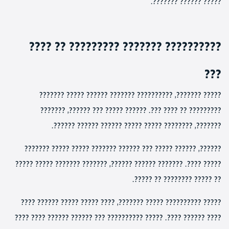
????? ?????? ???????.
?????????? ??????? ????????? ?? ????
???
????? ???????, ?????????? ??????? ?????? ????? ???????
????????? ?? ???? ???. ?????? ????? ??? ??????, ???????
???????, ???????? ????? ????? ?????? ?????? ??????.
??????, ?????? ????? ??? ?????? ??????? ????? ????? ???????
????? ????. ??????? ?????? ??????, ??????? ??????? ????? ?????
?? ????? ???????? ?? ?????.
????? ?????????? ????? ???????, ???? ????? ????? ?????? ????
???? ?????? ????. ????? ?????????? ??? ?????? ?????? ???? ????