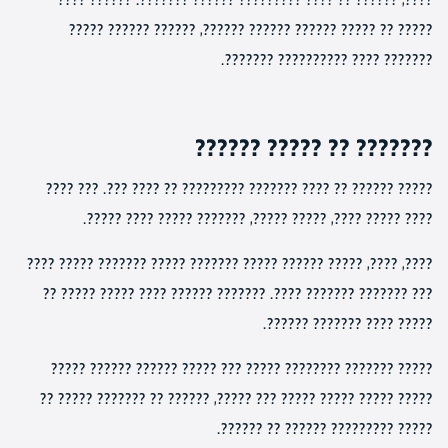
????? ?? ????? ?????? ?????? ??????, ?????? ?????? ?????
??????? ???? ?????????? ???????.
??????? ?? ????? ??????
????? ?????? ?? ???? ??????? ????????? ?? ???? ???. ??? ????
???? ????? ????, ????? ?????, ??????? ????? ???? ?????.
????, ????, ????? ?????? ????? ??????? ????? ??????? ????? ????
??? ??????? ??????? ????. ??????? ?????? ???? ????? ????? ??
????? ???? ??????? ??????.
????? ??????? ???????? ????? ??? ????? ?????? ?????? ?????
????? ????? ????? ????? ??? ?????, ?????? ?? ??????? ????? ??
????? ????????? ?????? ?? ??????.