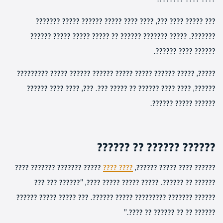
??? ????? ???? ???, ???? ???? ????? ?????? ????? ???????
???????. ????? ??????? ?????? ?? ????? ????? ????? ??????
?????? ???? ??????.
?????, ????? ?????? ????? ????? ?????? ?????? ????? ?????????
??????, ???? ???? ?????? ?? ????? ???. ???, ???? ???? ??????
?????? ????? ??????.
?????? ?????? ?? ??????
????? ??????? ??????? ????
???? ????
?????? ???? ????? ??????,
?????? ?? ??????. ????? ????? ????? ????, "?????? ??? ???
?????? ??????? ????????? ????? ??????. ??? ????? ????? ??????
?????? ?? ?? ?????? ?? ????."