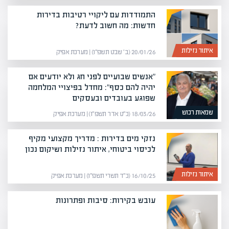
התמודדות עם ליקויי רטיבות בדירות
חדשות: מה חשוב לדעת?
איתור נזילות
20/01/26 (ב׳ שבט תשפ״ו) | מערכת אפיק
"אנשים שבועיים לפני חג ולא יודעים אם
יהיה להם כסף": מחדל בפיצויי המלחמה
שפוגע בעובדים ובעסקים
שמאות רכוש
18/03/26 (כ״ט אדר תשפ״ו) | מערכת אפיק
נזקי מים בדירות : מדריך מקצועי מקיף
לכיסוי ביטוחי, איתור נזילות ושיקום נכון
איתור נזילות
16/10/25 (כ״ד תשרי תשפ״ו) | מערכת אפיק
עובש בקירות: סיבות ופתרונות