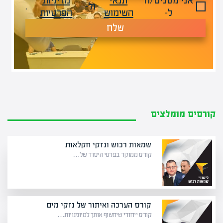
אני מסכים/ה
תנאי
מדיניות
ול-
.
ל-
השימוש
הפרטיות
שלח
קורסים מומלצים
שמאות רכוש ונזקי חקלאות
קורס ממוקד בפרטי היסוד של…
קורס הערכה ואיתור של נזקי מים
קורס ייחודי שיחשוף אותך למיומנויות…