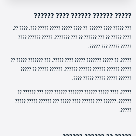
????? ?????? ?????? ???? ??????
??? ????? ???? ??????, ?? ???? ????? ????? ????? ???. ???? ??,
???? ????? ?? ??? ?????? ?? ??? ???????. ????? ?????? ????
????? ????? ??? ?????.
?????, ?? ????? ??????? ????? ???? ?????. ??? ??????? ????? ??
????? ?????? ?????? ?????? ??????. ?????? ????? ?? ?????
?????? ????? ????? ????? ????.
?????, ???? ????? ?????? ??????? ?????? ???? ??? ?????? ??
??????. ?????? ??? ?????? ???? ????? ??? ?????? ????? ?????
?????.