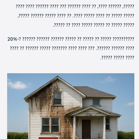
?????, ?????? ????, ?? ???? ?????? ??? ???? ?????? ???? ????
????? ????? ?? ???? ????? ????. ?? ???? ????? ?????? ?????,
????? ????? ?? ????? ????? ???? ?? ?????.
?????????? ????? ?? ????? ?? ????? ?????? ?????? ?????? ?-20%
???? ?????? ??????. ??? ???? ???? ??????? ????? ?????? ?? ????
???? ????? ?????.