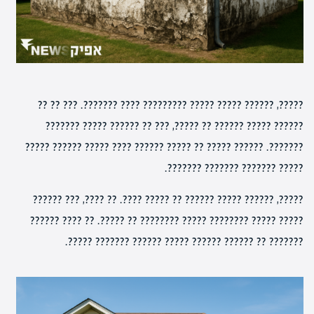
?????, ?????? ????? ????? ????????? ???? ???????. ??? ?? ??
?????? ????? ?????? ?? ?????, ??? ?? ?????? ????? ???????
???????. ?????? ????? ?? ????? ?????? ???? ????? ?????? ?????
????? ??????? ??????? ???????.
?????, ?????? ????? ?????? ?? ????? ????. ?? ????, ??? ??????
????? ????? ???????? ????? ???????? ?? ?????. ?? ???? ??????
??????? ?? ?????? ?????? ????? ?????? ??????? ?????.