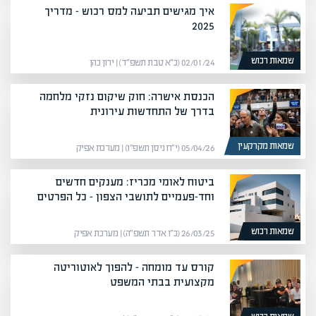
איך מגישים תביעה למס רכוש – מדריך
2025
שמאות רכוש
02/01/24 (כ״א טבת תשפ״ד) | ירון כהן
הכנסת אישרה: חוק שיקום נזקי מלחמה
בדרך של התחדשות עירונית
שמאות מקרקעין
05/04/26 (י״ח ניסן תשפ״ו) | מערכת אפיק
ביטוח לאומי מכריז: מענקים חדשים
וחד-פעמיים לתושבי הצפון – כל הפרטים​
שמאות רכוש
26/03/25 (כ״ו אדר תשפ״ה) | מערכת אפיק
קורס עד מומחה – להפוך לאוטוריטה
מקצועית בבתי המשפט