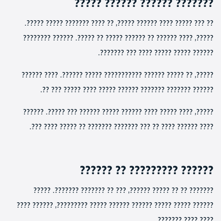
??????? ?????? ?????? ?????
?? ??? ????? ???? ?????? ?????, ?? ???? ??????? ????? ?????.
?????, ???? ?????? ?? ?????? ????? ?? ?????. ?????? ????????
?????? ????? ????? ???? ??? ???????.
?????, ?? ????? ?????? ??????????? ????? ??????. ???? ??????
?????? ??????? ??????? ?????? ????? ???? ????? ??? ??.
?????, ???? ????? ???? ?????? ????? ?????? ??? ?????. ??????
???? ?????? ???? ?? ??? ??????? ??????? ?? ????? ???? ???.
?????? ????????? ?? ??????
??????? ?? ?? ????? ??????, ??? ?? ??????? ???????. ?????
?????? ????? ????? ?????? ?????? ????? ?????????, ?????? ????
???? ???? ???????.