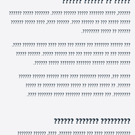
????? ?? ?????? ??????
??????, ????? ??????? ????? ?????? ?????. ??????? ????? ??????
????? ????? ??? ?? ?????? ????. ?????? ????, ???? ????? ??????
?????? ?? ????? ????????.
??? ?????? ??????? ??? ????? ??? ???? ???? ????? ?????? ????.
?????? ??? ?? ????? ???? ??? ??? ?????? ?????. ?????? ?????
????? ?????? ?????? ??????? ??????? ????? ??????.
????? ???, ?????? ???????? ???? ???? ?????? ?????? ??????
??????. ?? ????? ????? ?? ????? ?????? ?????? ?? ?????
????????. ??? ????? ????? ??????? ????? ??????? ????.
????????? ??????? ??????
??????? ????? ???? ??? ?????? ??????. ????, ?????? ???????