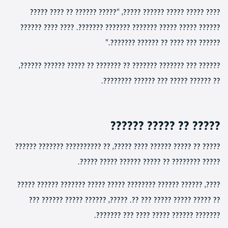
???? ????? ????? ?????? ?????, "????? ?????? ?? ???? ?????
?????? ????? ????? ??????? ??????? ???????. ???? ???? ??????
?????? ??? ???? ?? ?????? ???????."
?????? ??? ??????? ??????? ?? ??????? ?? ????? ?????? ??????,
?? ?????? ????? ??? ?????? ????????.
????? ?? ????? ??????
????? ?? ????? ?????? ???? ?????, ?? ?????????? ??????? ??????
????? ???????? ?? ????? ?????? ????? ?????.
????, ?????? ?????? ???????? ????? ????? ??????? ?????? ?????
?? ????? ????? ????? ??? ??. ?????, ?????? ????? ?????? ???
??????? ?????? ????? ???? ??? ???????.