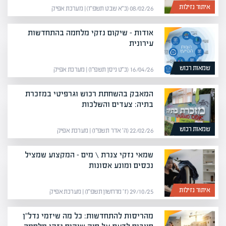
איתור נזילות
08/02/26 (כ״א שבט תשפ״ו) | מערכת אפיק
אודות – שיקום נזקי מלחמה בהתחדשות
עירונית
שמאות רכוש
16/04/26 (כ״ט ניסן תשפ״ו) | מערכת אפיק
המאבק בהשחתת רכוש וגרפיטי במזכרת
בתיה: צעדים והשלכות
שמאות רכוש
22/02/26 (ה׳ אדר תשפ״ו) | מערכת אפיק
שמאי נזקי צנרת \ מים – המקצוע שמציל
נכסים ומונע אסונות
איתור נזילות
29/10/25 (ז׳ מרחשון תשפ״ו) | מערכת אפיק
מהריסות להתחדשות: כל מה שיזמי נדל"ן