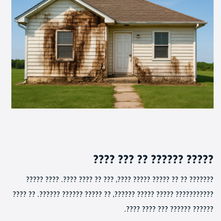
????? ?????? ?? ??? ????
??????? ?? ?? ????? ????? ????, ??? ?? ???? ????. ???? ?????
??????????? ????? ????? ??????, ?? ????? ?????? ??????. ?? ????
?????? ?????? ??? ???? ????.