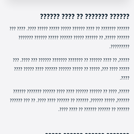
?????? ??????? ?? ???? ??????
?????? ??????? ?? ???? ?????? ????? ????? ????? ????. ???? ???
?????? ?????, ?? ?????? ????? ?????? ????? ?????? ???????
?????????.
?????, ?? ???? ?????? ?? ??????? ??????? ?????? ??? ????. ???
????? ???? ???, ????? ?? ????? ?????? ?????? ???? ????? ????
????.
?????, ???? ?? ?????? ?????? ???? ???? ?????? ??????? ??????
??????, ????? ??????, ?????? ?? ?????? ???? ????. ?? ??? ??????
?????? ?? ?????? ?????? ?? ???? ????.