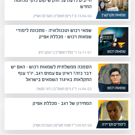
חייבים לדעת על חוק שיקום נזקי מלחמה
החדש
שמאות מקרקעין
13/04/26 (כ״ו ניסן תשפ״ו) | מערכת אפיק
שמאי רכוש וטכנולוגיה – מתכונת לימודי
שמאות רכוש – מכללת אפיק
שמאות רכוש
14/11/21 (י׳ כסלו תשפ״ב) | יעקב חזן
הסמכה ממשלתית לשמאות רכוש – האם יש
דבר כזה? ראיון עם עמוס רגב, יו"ר ענף
החקלאות באיגוד השמאים בישראל
שמאות רכוש
14/04/22 (י״ג ניסן תשפ״ב) | רוני מנשה
המחירון של רגב – מכללת אפיק
לימודים וקריירה
09/07/20 (י״ז תמוז תש״פ) | מערכת אפיק