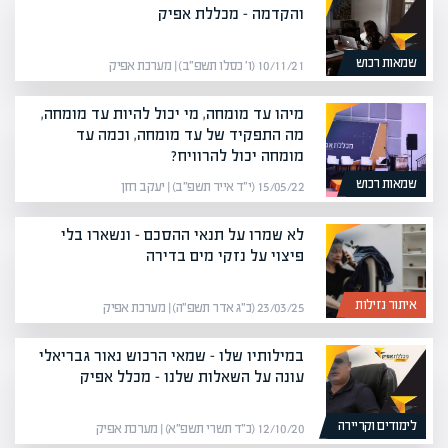
והקדמה – מכללת אפיק
שמאות רכוש
10/11/21 (ו׳ כסלו תשפ״ב) | מערכת אפיק
מיהו עד מומחה, מי יכול להיות עד מומחה,
מה התפקיד של עד מומחה, וכמה עד
מומחה יכול להרוויח?
שמאות רכוש
15/05/22 (י״ד אייר תשפ״ב) | יעקב חזן
לא שמרו על תנאי ההסכם – ונשארו בלי
פיצוי על נזקי מים בדירה
איתור נזילות
23/03/25 (כ״ג אדר תשפ״ה) | מערכת אפיק
במילותיו שלו – שמאי הרכוש נאור גבריאלי
עונה על השאלות שלנו – מכלל אפיק
לימודים וקריירה
12/10/20 (כ״ד תשרי תשפ״א) | מערכת אפיק