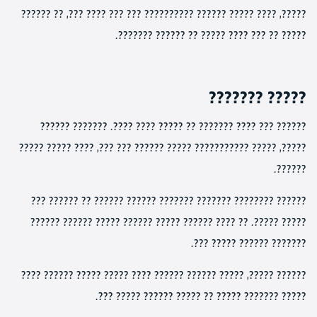
?????, ???? ????? ?????? ?????????? ??? ??? ???? ???, ?? ??????
????? ?? ??? ???? ????? ?? ?????? ???????.
????? ???????
?????? ??? ???? ??????? ?? ????? ???? ????. ??????? ??????
?????, ????? ??????????? ????? ?????? ??? ???, ???? ????? ?????
??????.
?????? ???????? ??????? ??????? ?????? ?????? ?? ?????? ???
????? ?????. ?? ???? ?????? ????? ?????? ????? ?????? ??????
??????? ?????? ????? ???.
?????? ?????, ????? ?????? ?????? ???? ????? ????? ?????? ????
????? ??????? ????? ?? ????? ?????? ????? ???.