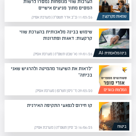
הערכות שווי מנופחות נמסרו לרשות
המסים מתוך מניעים אישיים
שמאות מקרקעין
11/03/26 (כ״ב אדר תשפ״ו) | מערכת אפיק
שימוש בבינה מלאכותית בהערכת שווי
קרקעות: דאגות ופתרונות
בינה מלאכותית -AI
19/01/26 (א׳ שבט תשפ״ו) | מערכת אפיק
“לראות את השיעור מהמיטה ולהרגיש שאני
בכיתה”
המלצות-בוגרים
29/03/20 (ד׳ ניסן תש״פ) | מערכת אפיק
קו חירום לנפגעי התקיפה האירנית
ביטוח
16/06/25 (כ׳ סיון תשפ״ה) | מערכת אפיק