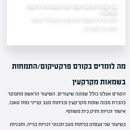
שכר שמאי מקרקעין 2026: כמה באמת מרוויח שמאי
כמה שמאי מקרקעין יש ב
שמאי מקרקעין לשנת
ל-2026
מקרקעין?
כמה מרוויח שמאי מקרקעין בישראל? הנתון
3,104 שמאי 
נות למועד
משרד המשפטים
המדויק, למה אין…
מה לומדים בקורס פרקטיקום/התמחות
בשמאות מקרקעין
הקורס אצלנו כולל שמונה שיעורים. השיעור הראשון מתמקד
בהכרת מבנה שומת מקרקעין ובניתוח מצב קנייני נסח טאבו,
אישור זכויות ותיק בית משותף.
בשיעור שני נעסוק בניתוח מצב תכנוני זכויות בנייה, ותכניות