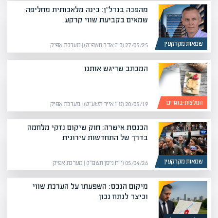
מהפכה בנדל"ן: בינה מלאכותית מחליפה
שמאים בקביעת שווי קרקע
שמאות מקרקעין
27/03/25 (כ״ז אדר תשפ״ה) | מערכת אפיק
המכתב שריגש אותנו
המלצות-בוגרים
20/05/19 (ט״ו אייר תשע״ט) | מערכת אפיק
הכנסת אישרה: חוק שיקום נזקי מלחמה
בדרך של התחדשות עירונית
שמאות מקרקעין
05/04/26 (י״ח ניסן תשפ״ו) | מערכת אפיק
מיקום הנכס: השפעתו על הערכת שווי
וכיצד לנתח נכון