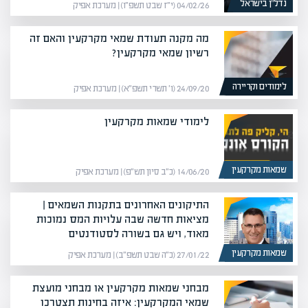
נדל”ן בישראל
04/02/26 (י״ז שבט תשפ״ו) | מערכת אפיק
מה מקנה תעודת שמאי מקרקעין והאם זה
רשיון שמאי מקרקעין?
לימודים וקריירה
24/09/20 (ו׳ תשרי תשפ״א) | מערכת אפיק
לימודי שמאות מקרקעין
שמאות מקרקעין
14/06/20 (כ״ב סיון תש״פ) | מערכת אפיק
התיקונים האחרונים בתקנות השמאים |
מציאות חדשה שבה עלויות המס נמוכות
מאוד, ויש גם בשורה לסטודנטים
שמאות מקרקעין
27/01/22 (כ״ה שבט תשפ״ב) | מערכת אפיק
מבחני שמאות מקרקעין או מבחני מועצת
שמאי המקרקעין: איזה בחינות תצטרכו