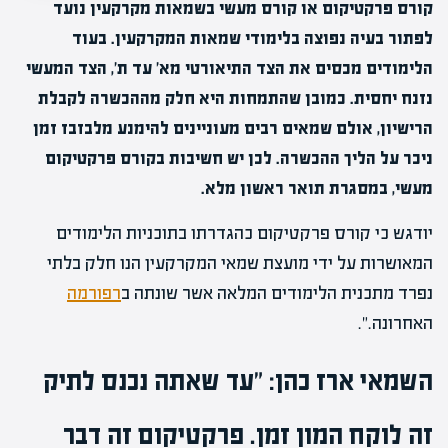
קורס פרקטיקום או קורס מעשי בשמאות מקרקעין נועד
לפתור בעיה נפוצה בלימודי שמאות המקרקעין. בעוד
הלימודים מכסים את הצד התיאורטי מא' עד ת', הצד המעשי
נזנח יחסית. כמובן שהתמחות היא חלק מההכשרה לקבלת
הרישיון, אולם שמאים רבים מעוניינים להימנע מלבזבז זמן
ניכר על הליך ההכשרה. לכן יש חשיבות בקורס פרקטיקום
מעשי, במסגרת תואר ראשון מלא.
יודגש כי קורס פרקטיקום כהגדרתו בתוכניות הלימודים
המאושרות על ידי מועצת שמאי המקרקעין הנו חלק בלתי
נפרד מתכנית הלימודים המלאה אשר שונתה ב
רפורמה
האחרונה.".
השמאי ארז כהן: "עד שאתה נכנס לתיק
זה לוקח המון זמן. פרקטיקום זה דבר