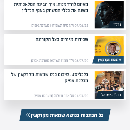
מאיום להזדמנות: איך הבינה המלאכותית
משנה את כללי המשחק בענף הנדל"ן
נדל”ן
09/06/25 (י״ג סיון תשפ״ה) | מערכת אפיק
שכירות מגורים בצל הקורונה
שמאות מקרקעין
06/07/20 (י״ד תמוז תש״פ) | מערכת אפיק
כלכליסט: סיכום כנס שמאות מקרקעין של
מכללת אפיק
נדל”ן בישראל
01/03/20 (ה׳ אדר תש״פ) | מערכת אפיק
כל הכתבות בנושא שמאות מקרקעין