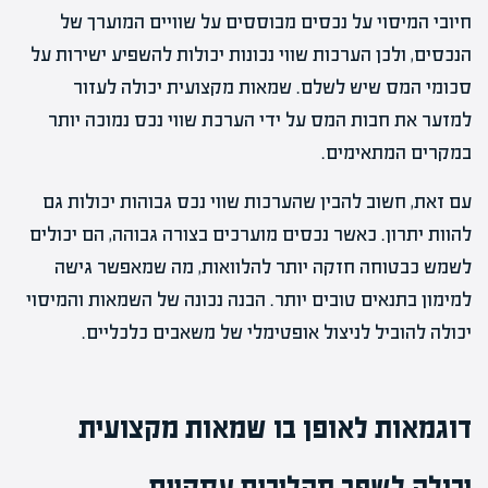
חיובי המיסוי על נכסים מבוססים על שוויים המוערך של
הנכסים, ולכן הערכות שווי נכונות יכולות להשפיע ישירות על
סכומי המס שיש לשלם. שמאות מקצועית יכולה לעזור
למזער את חבות המס על ידי הערכת שווי נכס נמוכה יותר
במקרים המתאימים.
עם זאת, חשוב להבין שהערכות שווי נכס גבוהות יכולות גם
להוות יתרון. כאשר נכסים מוערכים בצורה גבוהה, הם יכולים
לשמש כבטוחה חזקה יותר להלוואות, מה שמאפשר גישה
למימון בתנאים טובים יותר. הבנה נכונה של השמאות והמיסוי
יכולה להוביל לניצול אופטימלי של משאבים כלכליים.
דוגמאות לאופן בו שמאות מקצועית
יכולה לשפר תהליכים עסקיים