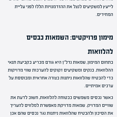
לייעץ למשקיעים לנצל את ההזדמנויות הללו לפני עליית
המחירים.
מימון פרויקטים: השמאות כבסיס
להלוואות
בתחום המימון, שמאות נדל"ן היא גורם מכריע בקביעת תנאי
ההלוואות. בנקים ומשקיעים זקוקים להערכות שווי מדויקות
כדי להבטיח שהלוואות ניתנות בצורה אחראית ומבוססת על
ערכים אמיתיים.
כאשר נכסים משמשים כבטוחה להלוואות, חשוב לדעת את
שוויים המדויק. שמאות מדויקת מאפשרת למלווים להעריך
את הסיכון ולהבטיח שהלוואות ניתנות נגד נכסים שהם אכן