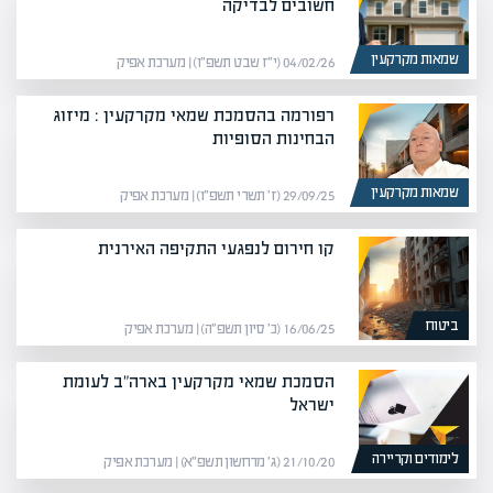
חשובים לבדיקה
שמאות מקרקעין
04/02/26 (י״ז שבט תשפ״ו) | מערכת אפיק
רפורמה בהסמכת שמאי מקרקעין : מיזוג
הבחינות הסופיות
שמאות מקרקעין
29/09/25 (ז׳ תשרי תשפ״ו) | מערכת אפיק
קו חירום לנפגעי התקיפה האירנית
ביטוח
16/06/25 (כ׳ סיון תשפ״ה) | מערכת אפיק
הסמכת שמאי מקרקעין בארה"ב לעומת
ישראל
לימודים וקריירה
21/10/20 (ג׳ מרחשון תשפ״א) | מערכת אפיק