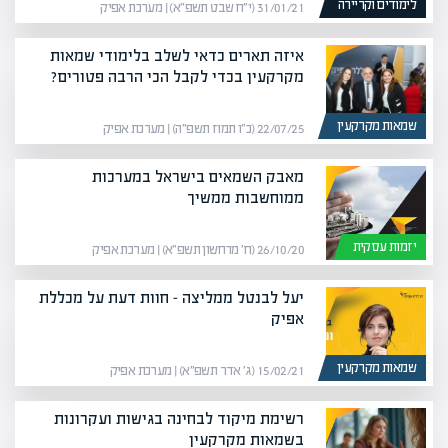
לימודים וקריירה
31/01/21 (י״ח שבט תשפ״א) | מערכת אפיק
איזה תארים כדאי לשלב בלימודי שמאות
מקרקעין בכדי לקבל הכי הרבה פטורים?
שמאות מקרקעין
22/07/25 (כ״ו תמוז תשפ״ה) | מערכת אפיק
מאבק השמאים בישראל במערכות
ממוחשבות ממשיך
יזמות עסקית
26/10/20 (ח׳ מרחשון תשפ״א) | מערכת אפיק
יעל לבנטל ממליצה – חוות דעת על מכללת
אפיק
שמאות מקרקעין
15/02/21 (ג׳ אדר תשפ״א) | מערכת אפיק
רשימת מיקוד לבחינה בגישות ועקרונות
בשמאות מקרקעין