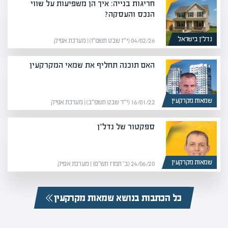
חריגות בנייה: איך הן משפיעות על שווי
הנכס והעסקה?
נדל”ן בישראל
04/02/26 (י״ז שבט תשפ״ו) | מערכת אפיק
האם תוכנה תחליף את שמאי המקרקעין
שמאות מקרקעין
16/01/22 (י״ד שבט תשפ״ב) | מערכת אפיק
ספקטור של נדל"ן
שמאות מקרקעין
24/06/20 (ב׳ תמוז תש״פ) | מערכת אפיק
כל הכתבות בנושא שמאות מקרקעין