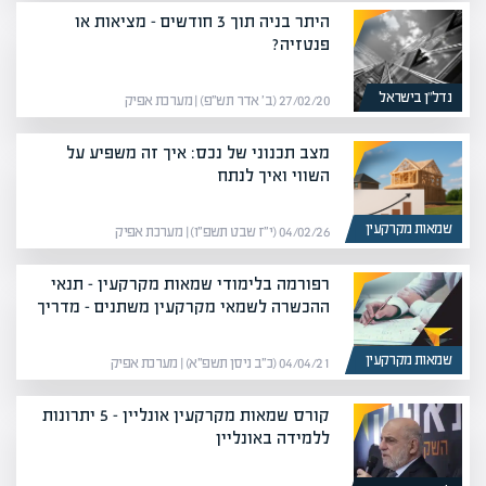
היתר בניה תוך 3 חודשים – מציאות או
פנטזיה?
נדל”ן בישראל
27/02/20 (ב׳ אדר תש״פ) | מערכת אפיק
מצב תכנוני של נכס: איך זה משפיע על
השווי ואיך לנתח
שמאות מקרקעין
04/02/26 (י״ז שבט תשפ״ו) | מערכת אפיק
רפורמה בלימודי שמאות מקרקעין – תנאי
ההכשרה לשמאי מקרקעין משתנים – מדריך
שמאות מקרקעין
04/04/21 (כ״ב ניסן תשפ״א) | מערכת אפיק
קורס שמאות מקרקעין אונליין – 5 יתרונות
ללמידה באונליין