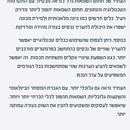
העתיד של תחום השמאות נדל"ן נראה מבטיח. עם התקדמות
הטכנולוגיה והנתונים, תחום השמאות יהפוך ליותר מדויק
ויעיל. כלים חדשים כמו בינה מלאכותית ולמידת מכונה
ישפרו את היכולת להעריך נכסים בצורה מהירה ומדויקת.
בנוסף, ניתן לצפות שהשימוש בכלים טכנולוגיים יאפשר
להעריך שוויים של נכסים בהתחשב בפרמטרים מורכבים
יותר, כגון השפעת שינויי אקלים ותשתיות חכמות. זה יאפשר
לשמאים להציע הערכות שווי שמתחשבות בכל הגורמים
המשפיעים על ערך הנכס.
העתיד נראה גם גלובלי יותר. עם הגברת המסחר הבינלאומי
והשקעות גלובליות, השמאות תהפוך לכלי הכרחי יותר ויותר,
שיאפשר לעסקים ומשקיעים להבין את השוק בצורה עמוקה
יותר.