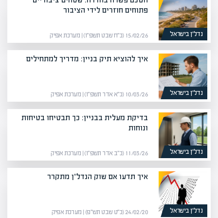
פתוחים חוזרים לידי הציבור
נדל”ן בישראל
15/02/26 (כ״ח שבט תשפ״ו) | מערכת אפיק
איך להוציא תיק בניין: מדריך למתחילים
נדל”ן בישראל
10/03/26 (כ״א אדר תשפ״ו) | מערכת אפיק
בדיקת מעלית בבניין: כך תבטיחו בטיחות
ונוחות
נדל”ן בישראל
11/03/26 (כ״ב אדר תשפ״ו) | מערכת אפיק
איך תדעו אם שוק הנדל"ן מתקרר
נדל”ן בישראל
24/02/20 (כ״ט שבט תש״פ) | מערכת אפיק