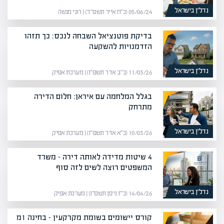
נדל”ן בישראל
05/06/24 (כ״ח אייר תשפ״ד) | רוני מנשה
בדיקת פוטנציאל השבחה לנכס: כך תזהו
הזדמנויות להשקעה
נדל”ן בישראל
11/03/26 (כ״ב אדר תשפ״ו) | מערכת אפיק
בגלל המלחמה עם איראן: חלום הדירה
מתרחק
נדל”ן בישראל
10/03/26 (כ״א אדר תשפ״ו) | מערכת אפיק
4 שיטות מדידה לאותה דירה – משרד
המשפטים רוצה לשים לזה סוף
נדל”ן בישראל
14/04/26 (כ״ז ניסן תשפ״ו) | מערכת אפיק
קורס יישומים בשומת מקרקעין‎‎ – בחינה 1מ