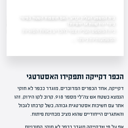
בית המשפט העליון יכריע: האם תוספות השטח בפינוי
לראשונה: עיריית רחובו
במתחם ההרס של השוק
בינוי יהיו שוות או יחסיות?
יל פרויקט להצלחה?
בית המשפט העליון צפוי להכריע באחת הסוגיות
שנה לאחר נזקי
ת והבנה של
ברחובות…
המשמעותיות ביותר…
הכפר דקייקה ותפקידו האסטרטגי
דקייקה, אחד הכפרים המדוברים, מוגדר ככפר לא חוקי
הנמצא בשטח אש צה"לי מספר 918, קרוב לקו הירוק. זהו
אתר עם חשיבות אסטרטגית גבוהה, בשל קרבתו לגבול
והאתגרים הייחודיים שהוא מציב מבחינת פיתוח.
אף על פי שדקייקה מוגדר ככפר לא חוקי, התוכניות