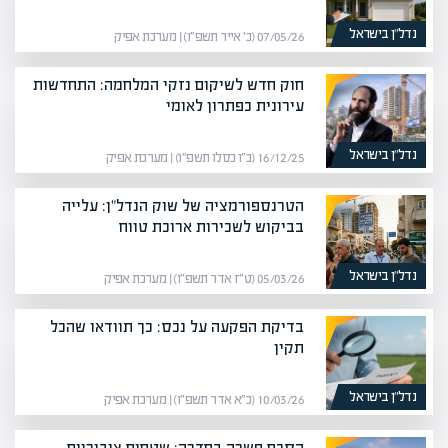
נדל”ן בישראל
07/05/26 (כ׳ אייר תשפ״ו) | מערכת אפיק
חוק חדש לשיקום נזקי המלחמה: התחדשות
עירונית כפתרון לאומי
נדל”ן בישראל
16/12/25 (כ״ו כסלו תשפ״ו) | מערכת אפיק
הטרנספורמציה של שוק הנדל"ן: עלייה
בביקוש לשכירות ארוכת טווח
נדל”ן בישראל
05/03/26 (ט״ז אדר תשפ״ו) | מערכת אפיק
בדיקת הפקעה על נכס: כך תוודאו שהכל
תקין
נדל”ן בישראל
10/03/26 (כ״א אדר תשפ״ו) | מערכת אפיק
הסכם פשרה בחדרה: שטחים ציבוריים