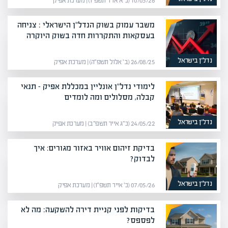
10/03/26 (כ״א אדר תשפ״ו) | מערכת אפיק
משבר עמוק בשוק הנדל"ן הישראלי : צניחה
בעסקאות והתקררות חדה בשוק היוקרה
נדל”ן בישראל
26/08/25 (ב׳ אלול תשפ״ה) | מערכת אפיק
לימודי נדל"ן אונליין במכללת אפיק – תנאי
קבלה, מסלולים ומה לומדים
נדל”ן בישראל
24/05/22 (כ״ג אייר תשפ״ב) | מערכת אפיק
בדיקת זיהום אוויר באזור מגורים: איך
לבדוק?
נדל”ן בישראל
07/05/26 (כ׳ אייר תשפ״ו) | מערכת אפיק
בדיקות לפני קניית דירה להשקעה: מה לא
לפספס?