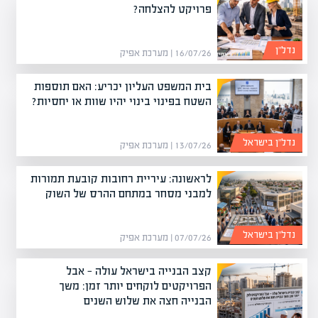
פרויקט להצלחה?
נדל”ן
16/07/26 | מערכת אפיק
בית המשפט העליון יכריע: האם תוספות
השטח בפינוי בינוי יהיו שוות או יחסיות?
נדל”ן בישראל
13/07/26 | מערכת אפיק
לראשונה: עיריית רחובות קובעת תמורות
למבני מסחר במתחם ההרס של השוק
נדל”ן בישראל
07/07/26 | מערכת אפיק
קצב הבנייה בישראל עולה — אבל
הפרויקטים לוקחים יותר זמן: משך
הבנייה חצה את שלוש השנים