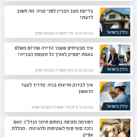
בדיקת מצב הבניין לפני קניה: מה חשוב
לדעת?
נדל”ן בישראל
07/05/26 (כ׳ אייר תשפ״ו) | מערכת אפיק
איך מבטיחים ששכר הדירה שהיזם משלם
באמת יספיק לאורך כל תקופת הבנייה?
נדל”ן בישראל
23/03/26 (ה׳ ניסן תשפ״ו) | מערכת אפיק
איך לבדוק חריגות בניה: מדריך לצעד
הראשון
נדל”ן בישראל
10/03/26 (כ״א אדר תשפ״ו) | מערכת אפיק
רפורמה מקיפה בתחום תיווך הנדל"ן: האם
נזכה סוף סוף לשקיפות ולהגינות – מכללת
אפיק