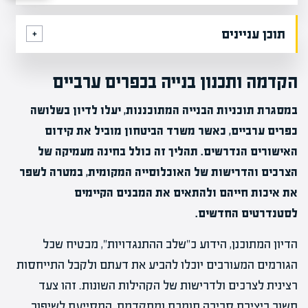
תוכן עניינים
הקדמה ותכנון בנייה בכפרים ערביים
במסגרת תוכניות הבנייה המתוכננות, יעלו לדיון בשלושה
כפרים ערביים, כאשר משרד הביטחון מוביל את קידום
האישורים הנדרשים. תהליך זה כולל בחינה מעמיקה של
הצרכים והדרישות של האוכלוסייה המקומית, במטרה לשפר
את איכות חייהם ולהתאים את המבנים הקיימים
לסטנדרטים החדשים.
הדיון המתוכנן, הידוע כ"שלב ההתנגדויות", מבטיח שכל
הגורמים המעורבים יוכלו להביע את דעתם ולקבל התייחסות
רצינית לצרכים ולדרישות של הקהילות השונות. זהו צעד
חשוב ביצירת סביבה תומכת ומתקדמת, המסייעת לשיפור