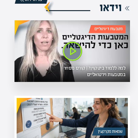
וידאו
מטבעות דיגיטליים
למה ללמוד ביטקוין? | קורס מסחר
במטבעות וירטואליים
שמאות מקרקעין