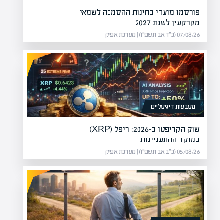
פורסמו מועדי בחינות ההסמכה לשמאי
מקרקעין לשנת 2027
07/08/26 (כ״ד אב תשפ״ו) | מערכת אפיק
מטבעות דיגיטליים
שוק הקריפטו ב-2026: ריפל (XRP)
במוקד ההתעניינות
05/08/26 (כ״ב אב תשפ״ו) | מערכת אפיק