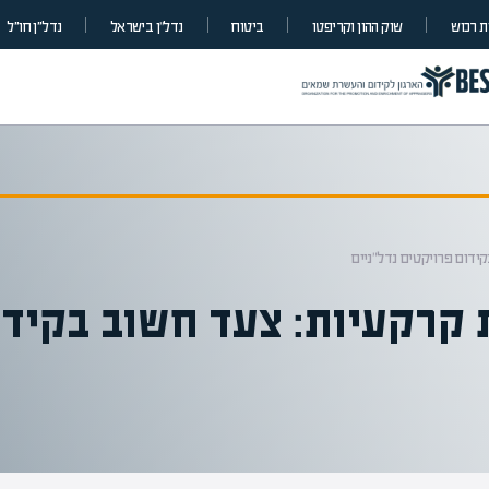
 רכוש
שוק ההון וקריפטו
ביטוח
נדל”ן בישראל
נדל״ן חו״ל
ידום פרויקטים נדל"ניים
 קרקעיות: צעד חשוב בקידו