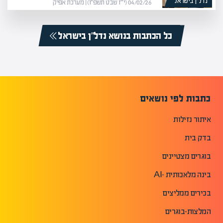
נדל”ן בישראל
04/02/26 (י״ז שבט תשפ״ו) | מערכת אפיק
כל הכתבות בנושא נדל”ן בישראל
כתבות לפי נושאים
איתור נזילות
בדק בית
בוגרים מצטיינים
בינה מלאכותית -AI
בכירים ממליצים
המלצות-בוגרים