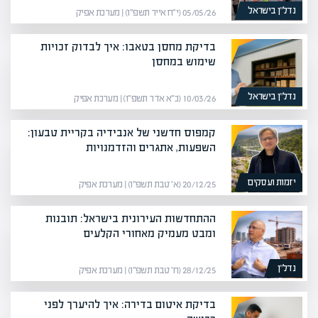
נדל”ן בישראל
05/05/26 (י״ח אייר תשפ״ו) | מערכת אפיק
בדיקת מחסן בטאבו: איך לבדוק זכויות
שימוש במחסן
נדל”ן בישראל
10/03/26 (כ״א אדר תשפ״ו) | מערכת אפיק
קמפוס חדשני של אנבידיה בקריית טבעון:
השפעות, אתגרים והזדמנויות
יזמות ועסקים
20/12/25 (א׳ טבת תשפ״ו) | מערכת אפיק
ההתחדשות העירונית בישראל: תובנות
ומבט מעמיק מאחורי הקלעים
נדל”ן
28/12/25 (ח׳ טבת תשפ״ו) | מערכת אפיק
בדיקת איטום בדירה: איך להיערך לפני