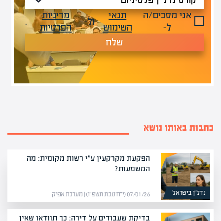
אני מסכים/ה
תנאי
מדיניות
ול-
.
ל-
השימוש
הפרטיות
שלח
כתבות באותו נושא
הפקעת מקרקעין ע"י רשות מקומית: מה
המשמעות?
נדל”ן בישראל
07/01/26 (י״ח טבת תשפ״ו) | מערכת אפיק
בדיקת שעבודים על דירה: כך תוודאו שאין