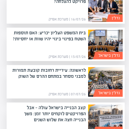
פרויקט להצלחה?
נדל”ן
16/07/26 | מערכת אפיק
בית המשפט העליון יכריע: האם תוספות
השטח בפינוי בינוי יהיו שוות או יחסיות?
נדל”ן בישראל
13/07/26 | מערכת אפיק
לראשונה: עיריית רחובות קובעת תמורות
למבני מסחר במתחם ההרס של השוק
נדל”ן בישראל
07/07/26 | מערכת אפיק
קצב הבנייה בישראל עולה — אבל
הפרויקטים לוקחים יותר זמן: משך
הבנייה חצה את שלוש השנים