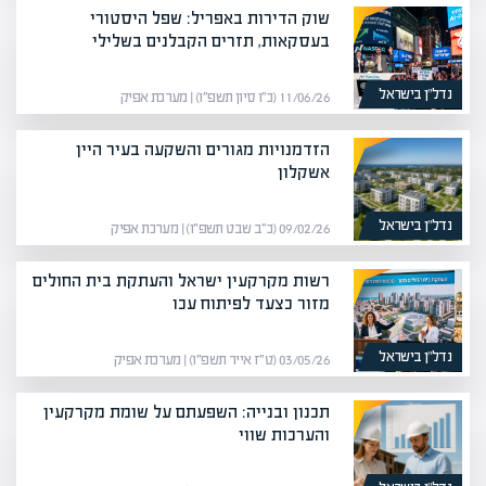
שוק הדירות באפריל: שפל היסטורי
בעסקאות, תזרים הקבלנים בשלילי
נדל”ן בישראל
11/06/26 (כ״ו סיון תשפ״ו) | מערכת אפיק
הזדמנויות מגורים והשקעה בעיר היין
אשקלון
נדל”ן בישראל
09/02/26 (כ״ב שבט תשפ״ו) | מערכת אפיק
רשות מקרקעין ישראל והעתקת בית החולים
מזור כצעד לפיתוח עכו
נדל”ן בישראל
03/05/26 (ט״ז אייר תשפ״ו) | מערכת אפיק
תכנון ובנייה: השפעתם על שומת מקרקעין
והערכות שווי