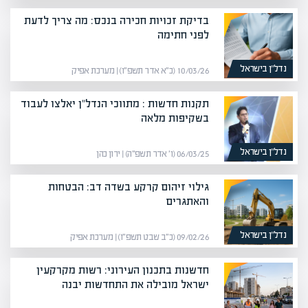
בדיקת זכויות חכירה בנכס: מה צריך לדעת
לפני חתימה
נדל”ן בישראל
10/03/26 (כ״א אדר תשפ״ו) | מערכת אפיק
תקנות חדשות : מתווכי הנדל"ן יאלצו לעבוד
בשקיפות מלאה
נדל”ן בישראל
06/03/25 (ו׳ אדר תשפ״ה) | ירון כהן
גילוי זיהום קרקע בשדה דב: הבטחות
והאתגרים
נדל”ן בישראל
09/02/26 (כ״ב שבט תשפ״ו) | מערכת אפיק
חדשנות בתכנון העירוני: רשות מקרקעין
ישראל מובילה את התחדשות יבנה