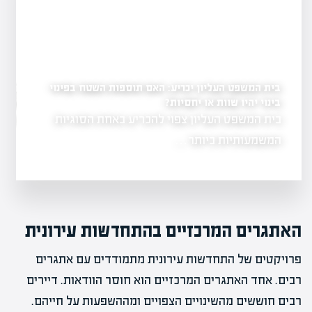
בית המשפט העליון יכריע: האם תוספות השטח בפינוי
לראשונה: עיריית רחובו
במתחם ההרס של השוק
בינוי יהיו שוות או יחסיות?
יל פרויקט להצלחה?
בית המשפט העליון צפוי להכריע באחת הסוגיות
שנה לאחר נזקי
ת והבנה של
ברחובות…
המשמעותיות ביותר…
האתגרים המרכזיים בהתחדשות עירונית
פרויקטים של התחדשות עירונית מתמודדים עם אתגרים
רבים. אחד האתגרים המרכזיים הוא חוסר הוודאות. דיירים
רבים חוששים מהשינויים הצפויים ומההשפעות על חייהם.