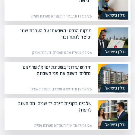
רכישה
נדל”ן בישראל
11/03/26 (כ״ב אדר תשפ״ו) | מערכת אפיק
מיקום הנכס: השפעתו על הערכת שווי
וכיצד לנתח נכון
נדל”ן בישראל
04/02/26 (י״ז שבט תשפ״ו) | מערכת אפיק
חידוש עירוני בשכונת יפו א׳: פרויקט
'נחלים' משנה את פני השכונה
נדל”ן בישראל
15/02/26 (כ״ח שבט תשפ״ו) | מערכת אפיק
שלבים בקניית דירה יד שניה: מה חשוב
לדעת?
נדל”ן בישראל
07/05/26 (כ׳ אייר תשפ״ו) | מערכת אפיק