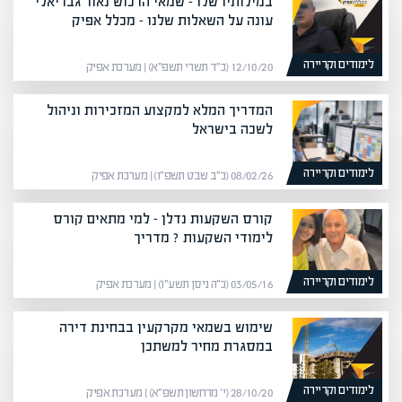
במילותיו שלו – שמאי הרכוש נאור גבריאלי
עונה על השאלות שלנו – מכלל אפיק
לימודים וקריירה
12/10/20 (כ״ד תשרי תשפ״א) | מערכת אפיק
המדריך המלא למקצוע המזכירות וניהול
לשכה בישראל
לימודים וקריירה
08/02/26 (כ״ב שבט תשפ״ו) | מערכת אפיק
קורס השקעות נדלן – למי מתאים קורס
לימודי השקעות ? מדריך
לימודים וקריירה
03/05/16 (כ״ה ניסן תשע״ו) | מערכת אפיק
שימוש בשמאי מקרקעין בבחינת דירה
במסגרת מחיר למשתכן
לימודים וקריירה
28/10/20 (י׳ מרחשון תשפ״א) | מערכת אפיק