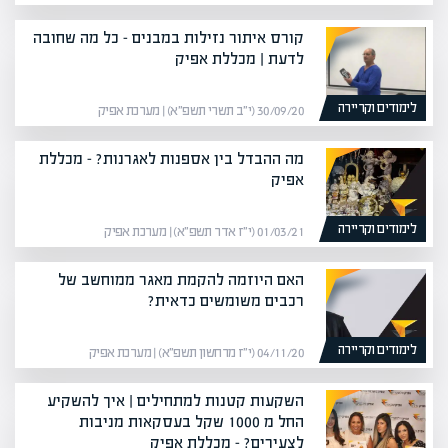
קורס איתור נזילות במבנים – כל מה שחובה
לדעת | מכללת אפיק
לימודים וקריירה
30/09/20 (י״ב תשרי תשפ״א) | מערכת אפיק
מה ההבדל בין אספנות לאגרנות? – מכללת
אפיק
לימודים וקריירה
01/03/21 (י״ז אדר תשפ״א) | מערכת אפיק
האם היוזמה להקמת מאגר ממוחשב של
רכבים משומשים כדאית?
לימודים וקריירה
04/11/20 (י״ז מרחשון תשפ״א) | מערכת אפיק
השקעות קטנות למתחילים | איך להשקיע
החל מ 1000 שקל בעסקאות מניבות
לצעירים? – מכללת אפיק