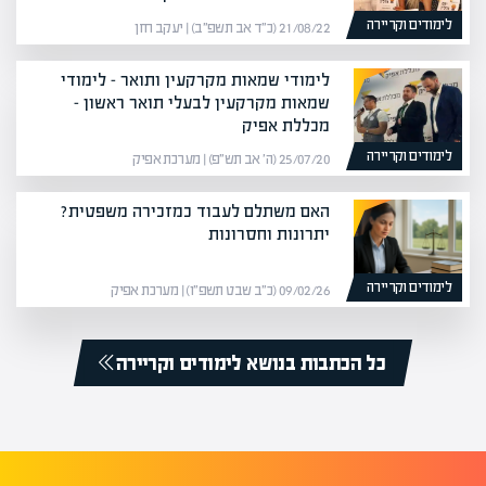
לימודים וקריירה
21/08/22 (כ״ד אב תשפ״ב) | יעקב חזן
לימודי שמאות מקרקעין ותואר – לימודי
שמאות מקרקעין לבעלי תואר ראשון –
מכללת אפיק
לימודים וקריירה
25/07/20 (ה׳ אב תש״פ) | מערכת אפיק
האם משתלם לעבוד כמזכירה משפטית?
יתרונות וחסרונות
לימודים וקריירה
09/02/26 (כ״ב שבט תשפ״ו) | מערכת אפיק
כל הכתבות בנושא לימודים וקריירה