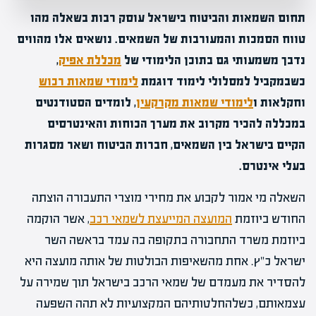
תחום השמאות והביטוח בישראל עוסק רבות בשאלה מהו
טווח הסמכות והמעורבות של השמאים. נושאים אלו מהווים
נדבך משמעותי גם בתוכן הלימודי של
מכללת אפיק
,
כשבמקביל למסלולי לימוד דוגמת
לימודי שמאות רכוש
וחקלאות ו
לימודי שמאות מקרקעין
, לומדים הסטודנטים
במכללה להכיר מקרוב את מערך הכוחות והאינטרסים
הקיים בישראל בין השמאים, חברות הביטוח ושאר מסגרות
בעלי אינטרס.
השאלה מי אמור לקבוע את מחירי מוצרי התעבורה הוצתה
החודש ביוזמת
המועצה המייעצת לשמאי רכב
, אשר הוקמה
ביוזמת משרד התחבורה בתקופה בה עמד בראשה השר
ישראל כ"ץ. אחת מהשאיפות הבולטות של אותה מועצה היא
להסדיר את מעמדם של שמאי הרכב בישראל תוך שמירה על
עצמאותם, כשלהחלטותיהם המקצועיות לא תהה השפעה