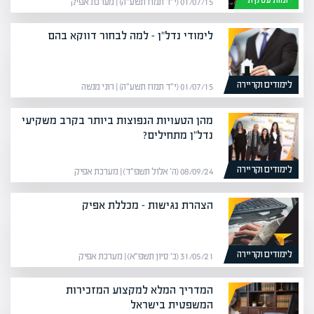
01/07/15 (י״ד תמוז תשע״ה) | מערכת אפיק
לימודי נדל”ן – למה לבחור דווקא בהם
לימודים וקריירה
01/07/15 (י״ד תמוז תשע״ה) | רוני מנשה
מהן הטעויות הנפוצות ביותר בקרב משקיעי
נדל"ן מתחילים?
לימודים וקריירה
08/09/24 (ה׳ אלול תשפ״ד) | מערכת אפיק
הצהרת נגישות – מכללת אפיק
לימודים וקריירה
31/05/21 (כ׳ סיון תשפ״א) | מערכת אפיק
המדריך המלא למקצוע המזכירות
המשפטית בישראל