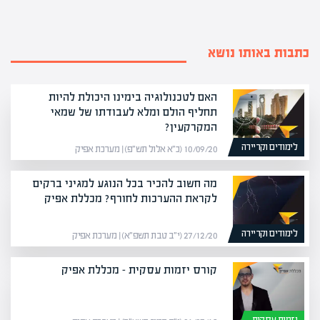
כתבות באותו נושא
האם לטכנולוגיה בימינו היכולת להיות
תחליף הולם ומלא לעבודתו של שמאי
המקרקעין?
לימודים וקריירה
10/09/20 (כ״א אלול תש״פ) | מערכת אפיק
מה חשוב להכיר בכל הנוגע למגיני ברקים
לקראת ההערכות לחורף? מכללת אפיק
לימודים וקריירה
27/12/20 (י״ב טבת תשפ״א) | מערכת אפיק
קורס יזמות עסקית – מכללת אפיק
יזמות עסקית