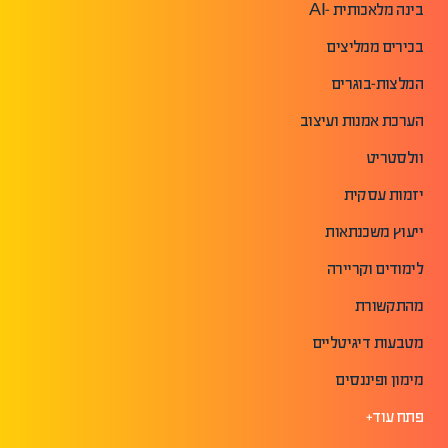
בינה מלאכותית -AI
בכירים ממליצים
המלצות-בוגרים
הערכת אמנות ועיצוב
וולסטריט
יזמות עסקית
ייעוץ משכנתאות
לימודים וקריירה
מהתקשורת
מטבעות דיגיטליים
מימון ופיננסים
פתח עוד+