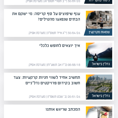
לימודים וקריירה
30/09/20 (י״ב תשרי תשפ״א) | מערכת אפיק
ענף שיפוצים על סף קריסה: מי ישקם את
הבתים שנפגעו מהטילים?
שמאות מקרקעין
30/04/26 (י״ג אייר תשפ״ו) | מערכת אפיק
איך יוצאים לחופש כלכלי
נדל”ן בישראל
08/08/18 (כ״ז אב תשע״ח) | מערכת אפיק
תחשיב אחיד לשווי חניות קרקעיות: צעד
חשוב בקידום פרויקטים נדל"ניים
נדל”ן בישראל
20/01/26 (ב׳ שבט תשפ״ו) | מערכת אפיק
המכתב שריגש אותנו