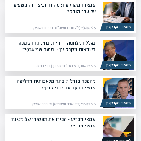
שמאות מקרקעין: מה זה וכיצד זה משפיע
על ערך הנכס?
שמאות מקרקעין
28/06/26 (י״ג תמוז תשפ״ו) | מערכת אפיק
בגלל המלחמה – דחיית בחינת ההסמכה
בשמאות מקרקעין – "מועד שני 2024"
שמאות מקרקעין
04/12/23 (כ״א כסלו תשפ״ד) | רוני מנשה
מהפכה בנדל"ן: בינה מלאכותית מחליפה
שמאים בקביעת שווי קרקע
שמאות מקרקעין
27/03/25 (כ״ז אדר תשפ״ה) | מערכת אפיק
שמאי מכריע – הכירו את תפקידו של מנגנון
שמאי מכריע