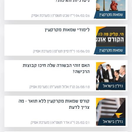
ניטרליות והגינות?
שמאות מקרקעין
04/02/26 (י״ז שבט תשפ״ו) | מערכת אפיק
לימודי שמאות מקרקעין
שמאות מקרקעין
10/06/20 (י״ח סיון תש״פ) | מערכת אפיק
האם זוהי הבשורה שלה חיכו קבוצות
הרכישה?
נדל”ן בישראל
26/08/18 (ט״ו אלול תשע״ח) | מערכת אפיק
קורס שמאות מקרקעין ללא תואר – מה
צריך לדעת
נדל”ן בישראל
25/02/21 (י״ג אדר תשפ״א) | מערכת אפיק