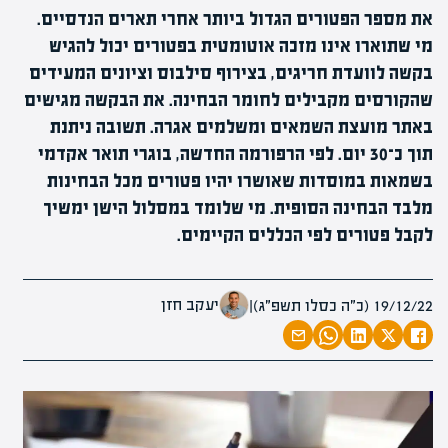
את מספר הפטורים הגדול ביותר אחרי תארים הנדסיים.
מי שתוארו אינו מזכה אוטומטית בפטורים יכול להגיש
בקשה לוועדת חריגים, בצירוף סילבוס וציונים המעידים
שהקורסים מקבילים לחומר הבחינה. את הבקשה מגישים
באתר מועצת השמאים ומשלמים אגרה. תשובה ניתנת
תוך כ־30 יום. לפי הרפורמה החדשה, בוגרי תואר אקדמי
בשמאות במוסדות שאושרו יהיו פטורים מכל הבחינות
מלבד הבחינה הסופית. מי שלומד במסלול הישן ימשיך
לקבל פטורים לפי הכללים הקיימים.
יעקב חזן
19/12/22 (כ״ה כסלו תשפ״ג)
|