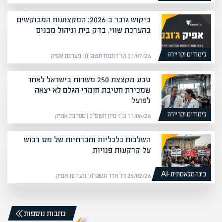
ביקוש גובר ב-2026: המקצועות המבוקשים
בהערכת שווי, בדק בית וניהול מבנים
לימודים וקריירה
01/07/26 (ט״ז תמוז תשפ״ו) | מערכת אפיק
טבע מקצצת 250 משרות בישראל לאחר
שמכירת חטיבת חומרי הגלם לא יצאה
לפועל
לימודים וקריירה
11/06/26 (כ״ו סיון תשפ״ו) | מערכת אפיק
השלכות כלכליות וחברתיות של מס רכוש
על קרקעות פנויות
בינה מלאכותית -AI
25/02/26 (ח׳ אדר תשפ״ו) | מערכת אפיק
כתבות נוספות