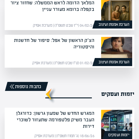
המלאך הדומה לראש הממשלה: שחזור ציור
בקפלה ברומא מעורר עניין
הערכת אמנות ועיצוב
04/02/26 (י״ז שבט תשפ״ו) | מערכת אפיק
הצ׳ק הראשון של אפל: סיפור של חדשנות
והיסטוריה
הערכת אמנות ועיצוב
01/02/26 (ט״ו שבט תשפ״ו) | מערכת אפיק
כתבות נוספות
יזמות ועסקים
המגרש החדש של שמעון גרשון: כדורגלן
העבר משיק פלטפורמה שתעזור לשוכרי
דירות
יזמות ועסקים
18/06/26 (ג׳ תמוז תשפ״ו) | מערכת אפיק