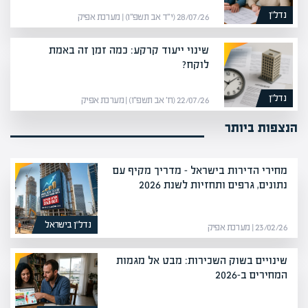
נדל”ן
28/07/26 (י״ד אב תשפ״ו) | מערכת אפיק
שינוי ייעוד קרקע: כמה זמן זה באמת
לוקח?
נדל”ן
22/07/26 (ח׳ אב תשפ״ו) | מערכת אפיק
הנצפות ביותר
מחירי הדירות בישראל – מדריך מקיף עם
נתונים, גרפים ותחזיות לשנת 2026
נדל”ן בישראל
23/02/26 | מערכת אפיק
שינויים בשוק השכירות: מבט אל מגמות
המחירים ב-2026