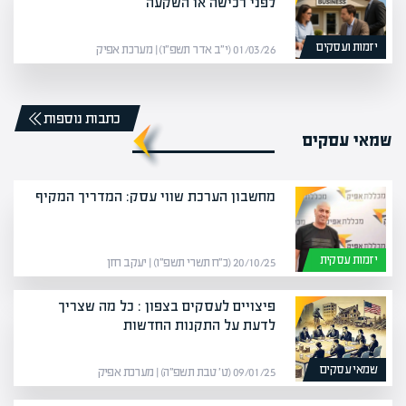
לפני רכישה או השקעה
יזמות ועסקים
01/03/26 (י״ב אדר תשפ״ו) | מערכת אפיק
כתבות נוספות
שמאי עסקים
מחשבון הערכת שווי עסק: המדריך המקיף
יזמות עסקית
20/10/25 (כ״ח תשרי תשפ״ו) | יעקב חזן
פיצויים לעסקים בצפון : כל מה שצריך
לדעת על התקנות החדשות
שמאי עסקים
09/01/25 (ט׳ טבת תשפ״ה) | מערכת אפיק