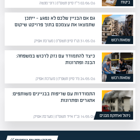
ביטוח
02/06/26 (י״ז סיון תשפ״ו) | רוני מנשה
גם אם הבניין שלכם לא נפגע — ייתכן
שתמצאו את עצמכם בתוך פרויקט שיקום
שמאות רכוש
31/05/26 (ט״ו סיון תשפ״ו) | מערכת אפיק
כיצד להתמודד עם נזק לרכוש במשפחה:
הבנה ופתרונות
שמאות רכוש
24/05/26 (ח׳ סיון תשפ״ו) | מערכת אפיק
התמודדות עם שריפות בבניינים משותפים:
אתגרים ופתרונות
ניהול ואחזקת מבנים
14/05/26 (כ״ז אייר תשפ״ו) | מערכת אפיק