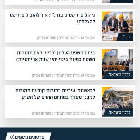
29/07/26 (ט״ו אב תשפ״ו) | מערכת אפיק
ניהול פרויקטים בנדל"ן: איך להוביל פרויקט
להצלחה?
נדל”ן
16/07/26 (ב׳ אב תשפ״ו) | מערכת אפיק
בית המשפט העליון יכריע: האם תוספות
השטח בפינוי בינוי יהיו שוות או יחסיות?
נדל”ן בישראל
13/07/26 (כ״ח תמוז תשפ״ו) | מערכת אפיק
לראשונה: עיריית רחובות קובעת תמורות
למבני מסחר במתחם ההרס של השוק
נדל”ן בישראל
07/07/26 (כ״ב תמוז תשפ״ו) | מערכת אפיק
סרטונים נוספים