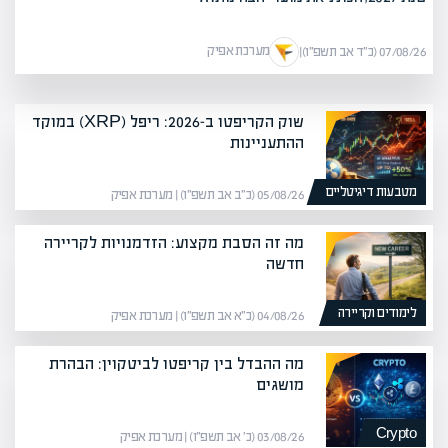
מערכת אפיק
07/08/26 (כ״ד אב תשפ״ו)
|
שוק הקריפטו ב-2026: ריפל (XRP) במוקד
ההתעניינות
מטבעות דיגיטליים
05/08/26 (כ״ב אב תשפ״ו) | מערכת אפיק
מה זה הסבת מקצוע: הזדמנויות לקריירה
חדשה
לימודים וקריירה
04/08/26 (כ״א אב תשפ״ו) | מערכת אפיק
מה ההבדל בין קריפטו לביטקוין: הבהרת
מושגים
Crypto
03/08/26 (כ׳ אב תשפ״ו) | מערכת אפיק