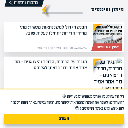
כתבות נוספות
מימון ופיננסים
הבנק הגדול למשכנתאות מסגיר: מתי
מחירי הדירות יתחילו לעלות שוב?
ייעוץ משכנתאות
24/06/26 (ט׳ תמוז תשפ״ו) | רוני מנשה
הנגיד על הריבית, הדולר והיצואנים — מה
אמר אמיר ירון בראיון לגלובס
מימון ופיננסים
26/05/26 (י׳ סיון תשפ״ו) | מערכת אפיק
רק הודעה קטנה: אנחנו משתמשים בעוגיות 🍪
זה עוזר לנו לשפר את האתר ולהפוך אותו ליותר נוח. המשך גלישה באתר מהוה הסכמה
לתנאי השימוש באתר. ממשיכים? 😉
בנק ישראל הוריד את הריבית ל-3.75% —
לראשונה מאז ינואר
מעולה