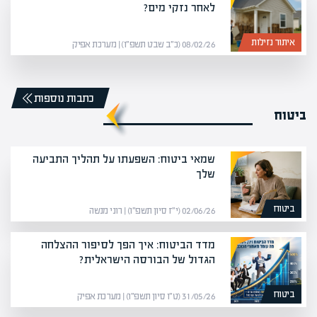
לאחר נזקי מים?
איתור נזילות
08/02/26 (כ״ב שבט תשפ״ו) | מערכת אפיק
כתבות נוספות
ביטוח
שמאי ביטוח: השפעתו על תהליך התביעה
שלך
ביטוח
02/06/26 (י״ז סיון תשפ״ו) | רוני מנשה
מדד הביטוח: איך הפך לסיפור ההצלחה
הגדול של הבורסה הישראלית?
ביטוח
31/05/26 (ט״ו סיון תשפ״ו) | מערכת אפיק