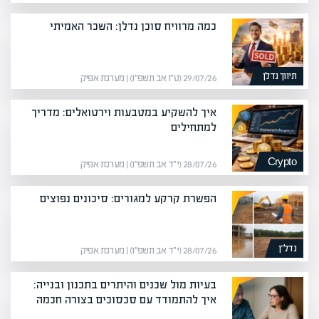
כמה מרוויח סוכן נדלן: השכר האמיתי
תיווך נדלן
29/07/26 (ט״ו אב תשפ״ו) | מערכת אפיק
איך להשקיע במטבעות וירטואלים: מדריך
למתחילים
Crypto
28/07/26 (י״ד אב תשפ״ו) | מערכת אפיק
הפשרת קרקע למגורים: סיכונים נפוצים
נדל”ן
28/07/26 (י״ד אב תשפ״ו) | מערכת אפיק
בעיות מול שכנים והיתרים בתכנון ובנייה:
איך להתמודד עם סכסוכים בצורה חכמה