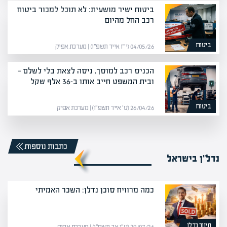
ביטוח ישיר מושעית: לא תוכל למכור ביטוח
רכב החל מהיום
ביטוח
04/05/26 (י״ז אייר תשפ״ו) | מערכת אפיק
הכניס רכב למוסך, ניסה לצאת בלי לשלם —
ובית המשפט חייב אותו ב-36 אלף שקל
ביטוח
26/04/26 (ט׳ אייר תשפ״ו) | מערכת אפיק
כתבות נוספות
נדל”ן בישראל
כמה מרוויח סוכן נדלן: השכר האמיתי
תיווך נדלן