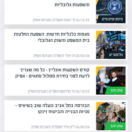
והשפעות גלובליות
מימון ופיננסים
24/12/25 (ד׳ טבת תשפ״ו) | מערכת אפיק
מגמות כלכליות חדשות: השפעת החלטות
בית המשפט והשוק הגלובלי
וולסטריט
22/02/26 (ה׳ אדר תשפ״ו) | מערכת אפיק
קורס השקעות אונליין – כל מה שצריך
לדעת לפני בחירת מסלול מתאים – אפיק
שוק ההון
30/10/22 (ה׳ מרחשון תשפ״ג) | מערכת אפיק
הבורסה בתל אביב ננעלה שוב בשיאים —
מניות הבנייה והביטוח זינקו
שוק ההון
06/05/26 (י״ט אייר תשפ״ו) | מערכת אפיק