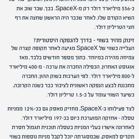
כ-336 מיליארד דולר רק מ-SpaceX. בכך, שבר שוב את
השיא הקודם שלו, לאחר שכבר היה הראשון שחצה את רף
חצי הטריליון דולר.
זינוק מהיר בשווי – בדרך להנפקה היסטורית?
העלייה בשווי של SpaceX מגיעה לאחר תקופה קצרה של
צמיחה מהירה במיוחד. בתוך מספר חודשים בלבד, מאז
אוגוסט האחרון, הכפילה החברה את ערכה – מ-400 מיליארד
ל-800 מיליארד דולר. לפי הערכות בשוק ההון, החברה
מתכננת לבצע הנפקה ראשונית לציבור כבר בשנה הקרובה,
כשיעד השווי עומד על כ-1.5 טריליון דולר.
לצד פעילותו ב-SpaceX, מחזיק מאסק גם בכ-12% ממניות
טסלה – אחזקה המוערכת כיום בכ-197 מיליארד דולר.
לאחרונה אישרו בעלי המניות בטסלה תוכנית תגמול חסרת
תקדים למאסק, שבמסגרתה יוכל לקבל מניות נוספות בשווי