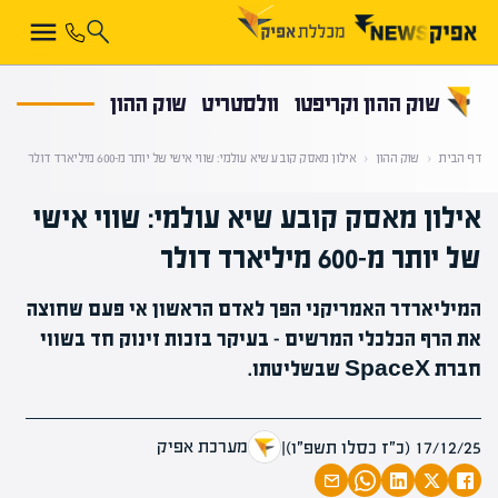
קראת 0% מתוך הכתבה
שוק ההון וקריפטו
וולסטריט
שוק ההון
דף הבית
‹
שוק ההון
‹
אילון מאסק קובע שיא עולמי: שווי אישי של יותר מ-600 מיליארד דולר
אילון מאסק קובע שיא עולמי: שווי אישי
של יותר מ-600 מיליארד דולר
המיליארדר האמריקני הפך לאדם הראשון אי פעם שחוצה
את הרף הכלכלי המרשים – בעיקר בזכות זינוק חד בשווי
חברת SpaceX שבשליטתו.
מערכת אפיק
17/12/25 (כ״ז כסלו תשפ״ו)
|