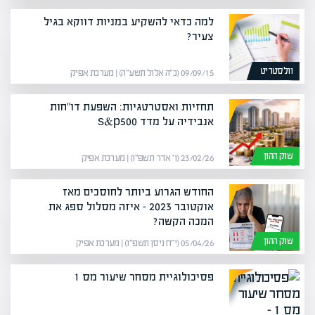
למה כדאי להשקיע במניות דווקא בגיל
צעיר?
וולסטריט
09/09/15 (כ״ה אלול תשע״ה) | מערכת אפיק
תחזיות ואסטרטגיות: השפעת דו"חות
אנבידיה על מדד s&p500
שוק ההון
23/02/26 (ו׳ אדר תשפ״ו) | מערכת אפיק
החודש הגרוע ביותר לחוסכים מאז
אוקטובר 2023 – איזה מסלול ספג את
המכה הקשה?
שוק ההון
05/04/26 (י״ח ניסן תשפ״ו) | מערכת אפיק
פסיכולוגיית מסחר שיעור מס 1