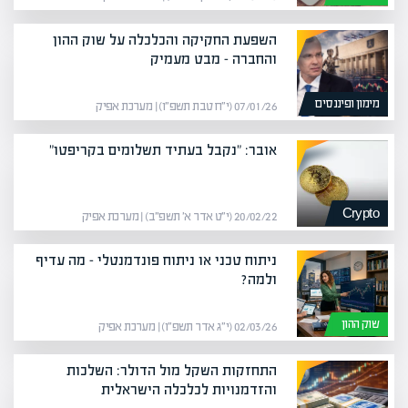
השפעת החקיקה והכלכלה על שוק ההון
והחברה – מבט מעמיק
מימון ופיננסים
07/01/26 (י״ח טבת תשפ״ו) | מערכת אפיק
אובר: "נקבל בעתיד תשלומים בקריפטו"
Crypto
20/02/22 (י״ט אדר א׳ תשפ״ב) | מערכת אפיק
ניתוח טכני או ניתוח פונדמנטלי – מה עדיף
ולמה?
שוק ההון
02/03/26 (י״ג אדר תשפ״ו) | מערכת אפיק
התחזקות השקל מול הדולר: השלכות
והזדמנויות לכלכלה הישראלית