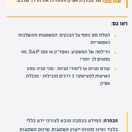
שוק ההון
של מכללת אפיק והתחילו את הדרך שלכם.
ראו גם:
הטלת מס נוסף על הבנקים: המשמעות וההשלכות
האפשריות
הדילמה של המשקיע: נאסד"ק או S&P 500, מה
מתאים לך יותר?
קורס מניות או לימודי מניות – מהי מניה ומהן
השיטות למציאתן? 3 דרכים מובילות – מכללת
אפיק
הבהרה:
המידע בכתבה מובא לצורכי ידע כללי
בלבד ואינו מהווה ייעוץ השקעות, שיווק השקעות