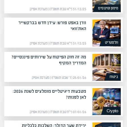
מימון ופיננסים
31/12/25 (י״א טבת תשפ״ו) | מערכת אפיק
וורן באפט פורש: עידן חדש בברקשייר
האת'וואי
וולסטריט
31/12/25 (י״א טבת תשפ״ו) | מערכת אפיק
מה זה חוק הפיקוח על שירותים פיננסיים?
המדריך המקיף
ביטוח
25/01/26 (ז׳ שבט תשפ״ו) | מערכת אפיק
מטבעות דיגיטליים מומלצים לשנת 2026:
לאן לפנות?
Crypto
07/01/26 (י״ח טבת תשפ״ו) | מערכת אפיק
ירידת שער הדולר: השלכות כלכליות