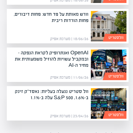
18/06/26 | מערכת אפיק
וורש מאותת על פד חדש: פחות דיבורים,
פחות הורדות ריבית
וולסטריט
18/06/26 | מערכת אפיק
OpenAI ואנתרופיק לקראת הנפקה –
ובמקביל עשויות להוזיל משמעותית את
מחיר ה-AI
וולסטריט
11/06/26 | מערכת אפיק
וול סטריט ננעלה בעליות: נאסד"ק זינק
ב-1.6%, S&P 500 עלה ב-1.1%
וולסטריט
23/04/26 | מערכת אפיק