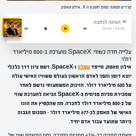
קרדיט תמונה: מתוך חשבון ה X , אילון מאסק
האזנה לכתבה:
00:00
/
03:00
עלייה חדה בשווי: SpaceX מוערכת ב-800 מיליארד
דולר
אילון מאסק, מייסד
טסלה
ו-SpaceX, רשם ציון דרך כלכלי
יוצא דופן והפך לאדם הראשון בעולם ששוויו האישי עולה
על 600 מיליארד דולר. הזינוק המשמעותי נרשם לאחר
שמכירת מניות פנימית ב-SpaceX הביאה להערכת שווי
של כ-800 מיליארד דולר לחברה, מה שהקפיץ את הונו
האישי של מאסק לכ-677 מיליארד דולר – הסכום הגבוה
ביותר שתועד עבור אדם יחיד.
מאסק מחזיק בכ-42% ממניות החברה, נתון המשקף שווי של