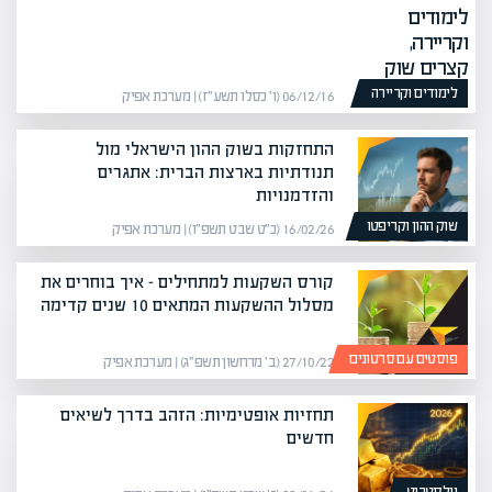
לימודים וקריירה
06/12/16 (ו׳ כסלו תשע״ז) | מערכת אפיק
התחזקות בשוק ההון הישראלי מול
תנודתיות בארצות הברית: אתגרים
והזדמנויות
שוק ההון וקריפטו
16/02/26 (כ״ט שבט תשפ״ו) | מערכת אפיק
קורס השקעות למתחילים – איך בוחרים את
מסלול ההשקעות המתאים 10 שנים קדימה
פוסטים עם סרטונים
27/10/22 (ב׳ מרחשון תשפ״ג) | מערכת אפיק
תחזיות אופטימיות: הזהב בדרך לשיאים
חדשים