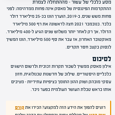
מסע כלכלי של עשור – מההתחלה לצמרת
ההתקדמות הפיננסית של מאסק אינה פחות ממדהימה: לפני
פחות משש שנים, ב-2019, הוערך הונו בכ-25 מיליארד דולר
בלבד. בנובמבר 2021 חצה לראשונה את רף 300 מיליארד
הדולר, אך רק לאחר יותר משלוש שנים הגיע ל-400 מיליארד.
מאוקטובר האחרון, אז עבר את סף 500 מיליארד, הונו המשיך
לנסוק בקצב חסר תקדים.
לסיכום
אילון מאסק ממשיך לשבור תקרות זכוכית ולרשום הישגים
כלכליים היסטוריים. שילוב של חדשנות טכנולוגית, חזון
עסקי מובהק ושוק ההון התומך בציפיות עתידיות – מציבים
אותו בראש טבלת העושר העולמית בפער ניכר.
רוצים להפוך את הידע הזה למקצוע? הכירו את
קורס