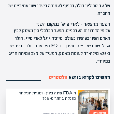
של עד טריליון דולר, בכפוף לעמידה ביעדי שווי עתידיים של
החברה.
הפער מהשאר – לארי פייג' במקום השני
על פי הדירוגים העדכניים, הפער הכלכלי בין מאסק לבין
האדם השני בעושרו בעולם, מייסד גוגל לארי פייג', הולך
וגדל. שוויו של פייג' מוערך בכ-252 מיליארד דולר – פער של
כ-425 מיליארד לעומת מאסק, המעיד על קצב צמיחה חריג
במיוחד.
המשיכו לקרוא בנושא
וולסטריט
ה-FDA שינה כיוון – ומניית יוניקיור
מזנקת ביותר מ-70%
וולסטריט