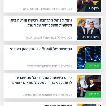
Crypto
28/11/21 (כ״ד כסלו תשפ״ב) | מערכת אפיק
נוקד קפיטל מתרחבת: רכישת פורטה בית
השקעות והשלכותיה על השוק
מימון ופיננסים
19/01/26 (א׳ שבט תשפ״ו) | מערכת אפיק
ההשפעה של Brexit על שוק ההון העולמי
שוק ההון
12/07/16 (ו׳ תמוז תשע״ו) | מערכת אפיק
קורס השקעות אונליין – כל מה שצריך
לדעת לפני בחירת מסלול מתאים – אפיק
שוק ההון
30/10/22 (ה׳ מרחשון תשפ״ג) | מערכת אפיק