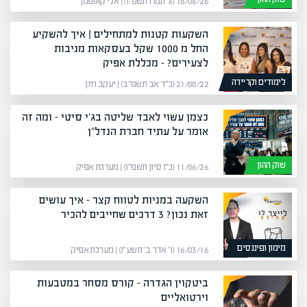
18/06/26 (ג׳ תמוז תשפ״ו) | אלי קאופמן
השקעות קטנות למתחילים | איך להשקיע
החל מ 1000 שקל בעסקאות מניבות
לצעירים? – מכללת אפיק
לימודים וקריירה
21/08/22 (כ״ד אב תשפ״ב) | יעקב חזן
כצמן עשוי לאבד שליטה בג'י סיטי – ומה זה
אומר על עתיד חברת הנדל"ן
שוק ההון
11/06/26 (כ״ו סיון תשפ״ו) | מערכת אפיק
השקעה במניות לטווח קצר – איך עושים
זאת נכון? 3 דרכים שחייבים להכיר
מימון ופיננסים
16/03/16 (ו׳ אדר ב׳ תשע״ו) | מערכת אפיק
ביטקוין הגדרה – קורס מסחר במטבעות
וירטואליים