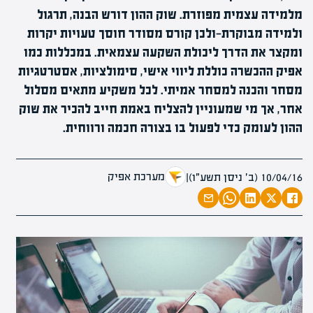
מלמידה עצמית מפוזרת. שוק ההון דורש הבנה, תרגול
ולמידה מבוקרת—ולכן קורס מסודר חוסך טעויות יקרות
ומקצר את הדרך ליכולת השקעה עצמאית. במכללות כמו
אפיק ההכשרה כוללת ליווי אישי, סימולציות, אסטרטגיות
מסחר והכנה למסחר אמיתי. לכל משקיע מתאים מסלול
אחר, אך מי שמעוניין להצליח באמת חייב להכיר את שוק
ההון לעומק כדי לפעול בו בצורה חכמה ורווחית.
מערכת אפיק
10/04/16 (ב׳ ניסן תשע״ו)
|