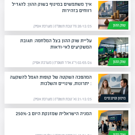
איך משתמשים במינוף בשוק ההון: להגדיל
רווחים בזהירות
שוק ההון
28/12/25 (ח׳ טבת תשפ״ו) | מערכת אפיק
עליית שוק ההון בצל המלחמה: תגובת
המשקיעים לאי-ודאות
שוק ההון
02/03/26 (י״ג אדר תשפ״ו) | מערכת אפיק
המהפכה השקטה של קופות הגמל להשקעה
: יתרונות, שינויים והשלכות
מימון ופיננסים
21/12/25 (א׳ טבת תשפ״ו) | מערכת אפיק
המניה הישראלית שמזנקת היום ב-250%
שוק ההון