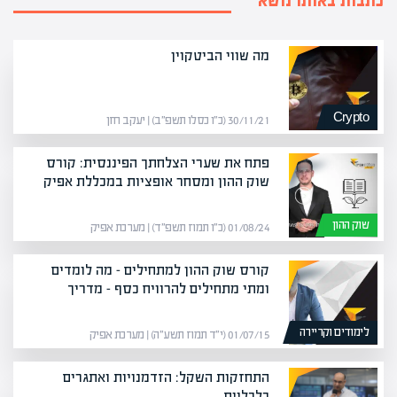
כתבות באותו נושא
מה שווי הביטקוין
Crypto
30/11/21 (כ״ו כסלו תשפ״ב) | יעקב חזן
פתח את שערי הצלחתך הפיננסית: קורס
שוק ההון ומסחר אופציות במכללת אפיק
שוק ההון
01/08/24 (כ״ו תמוז תשפ״ד) | מערכת אפיק
קורס שוק ההון למתחילים – מה לומדים
ומתי מתחילים להרוויח כסף – מדריך
לימודים וקריירה
01/07/15 (י״ד תמוז תשע״ה) | מערכת אפיק
התחזקות השקל: הזדמנויות ואתגרים
כלכליים