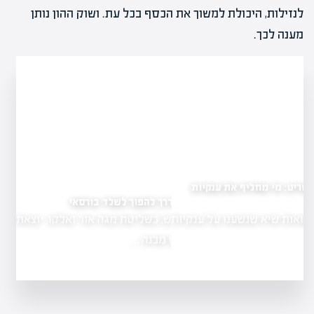
לנזילות, היכולת למשוך את הכסף בכל עת. ושוק ההון נותן
מענה לכך.
ף את ענקיות
דסק"ש בדרך להפוך לשלד בורסאי
דסק"ש, בשליטת מגה אור ואלקו, יוצאת למהלך
 על ענקיות
פישוט מבנה…