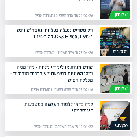
שוק ההון
22/02/26 (ה׳ אדר תשפ״ו) | מערכת אפיק
וול סטריט ננעלה בעליות: נאסד"ק זינק
ב-1.6%, S&P 500 עלה ב-1.1%
וולסטריט
23/04/26 (ו׳ אייר תשפ״ו) | מערכת אפיק
קורס מניות או לימודי מניות – מהי מניה
ומהן השיטות למציאתן? 3 דרכים מובילות –
מכללת אפיק
שוק ההון
03/02/16 (כ״ד שבט תשע״ו) | מערכת אפיק
למה כדאי ללמוד השקעה במטבעות
דיגיטליים?
Crypto
12/01/22 (י׳ שבט תשפ״ב) | מערכת אפיק