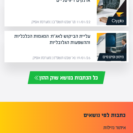
ארנקים דיגיטליים
Crypto
11/01/22 (ט׳ שבט תשפ״ב) | מערכת אפיק
עליית הביקוש לאג"ח: המגמות הכלכליות
וההשפעות הגלובליות
מימון ופיננסים
19/01/26 (א׳ שבט תשפ״ו) | מערכת אפיק
כל הכתבות בנושא שוק ההון
כתבות לפי נושאים
איתור נזילות