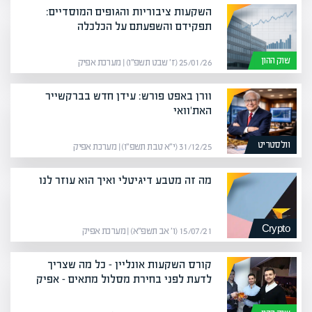
השקעות ציבוריות והגופים המוסדיים:
תפקידם והשפעתם על הכלכלה
שוק ההון
25/01/26 (ז׳ שבט תשפ״ו) | מערכת אפיק
וורן באפט פורש: עידן חדש בברקשייר
האת'וואי
וולסטריט
31/12/25 (י״א טבת תשפ״ו) | מערכת אפיק
מה זה מטבע דיגיטלי ואיך הוא עוזר לנו
Crypto
15/07/21 (ו׳ אב תשפ״א) | מערכת אפיק
קורס השקעות אונליין – כל מה שצריך
לדעת לפני בחירת מסלול מתאים – אפיק