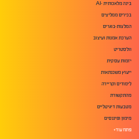
בינה מלאכותית -AI
בכירים ממליצים
המלצות-בוגרים
הערכת אמנות ועיצוב
וולסטריט
יזמות עסקית
ייעוץ משכנתאות
לימודים וקריירה
מהתקשורת
מטבעות דיגיטליים
מימון ופיננסים
פתח עוד+