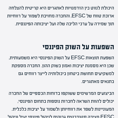
היכולת לנווט בין הזדמנויות לאתגרים היא קריטית להצלחה
ארוכת טווח של EFSC, והחברה מחויבת לשמור על רווחיות
תוך שמירה על ערכי הליבה שלה ועל יציבותה הפיננסית.
השפעות על השוק הפיננסי
השפעת תוצאות EFSC על השוק הפיננסי היא משמעותית,
שכן היא מסמנת יציבות ואמון בשוק ההון. החברה מספקת
למשקיעים תחושת ביטחון ביכולותיה לייצר רווחים גם
בתנאים מאתגרים.
הביצועים המרשימים ששוקפו בדוחות הכספיים של החברה
יכולים להוות השראה לחברות נוספות בתחום הפיננסי,
המעוניינות לשפר את רווחיותן ולשמור על יציבות כלכלית.
EFSC מציבה סטנדרטים גבוהים לניהול פיננסי יעיל וניהול