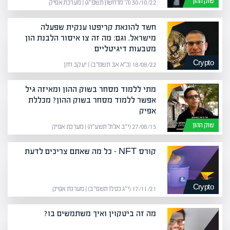
שוק ההון
30/10/22 (ה׳ מרחשון תשפ״ג) | מערכת אפיק
חשד להונאת קריפטו ענקית שפעלה
מישראל. וגם: מה זה צו איסור הלבנת הון
מטבעות דיגיטליים
Crypto
18/08/22 (כ״א אב תשפ״ב) | יעקב חזן
מתי ללמוד מסחר בשוק ההון ומאיזה גיל
אפשר ללמוד מסחר בשוק ההון? מכללת
אפיק
שוק ההון
27/08/15 (י״ב אלול תשע״ה) | מערכת אפיק
קורס NFT – כל מה שאתם צריכים לדעת
Crypto
17/11/21 (י״ג כסלו תשפ״ב) | מערכת אפיק
מה זה ביטקוין ואיך משתמשים בו?