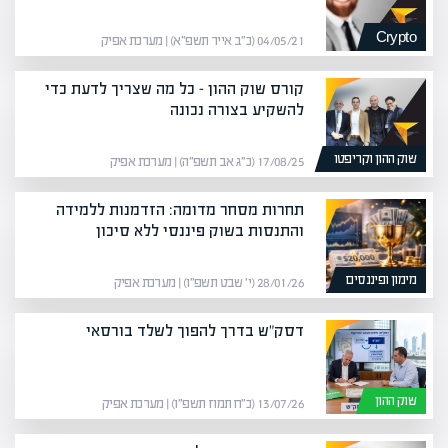
Crypto
04/05/21 (כ״ב אייר תשפ״א) | מערכת אפיק
קורס שוק ההון – כל מה שצריך לדעת כדי
להשקיע בצורה נכונה
שוק ההון וקריפטו
17/08/25 (כ״ג אב תשפ״ה) | מערכת אפיק
תחרות מסחר מדומה: הזדמנות ללמידה
והתנסות בשוק פיננסי ללא סיכון
מימון ופיננסים
28/01/26 (י׳ שבט תשפ״ו) | מערכת אפיק
דסק"ש בדרך להפוך לשלד בורסאי
שוק ההון
13/07/26 (כ״ח תמוז תשפ״ו) | מערכת אפיק