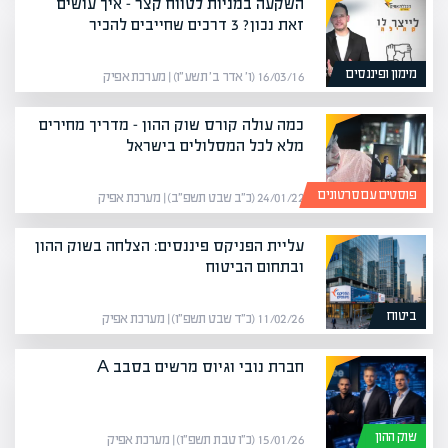
השקעה במניות לטווח קצר – איך עושים
זאת נכון? 3 דרכים שחייבים להכיר
מימון ופיננסים
16/03/16 (ו׳ אדר ב׳ תשע״ו) | מערכת אפיק
כמה עולה קורס שוק ההון – מדריך מחירים
מלא לכל המסלולים בישראל
פוסטים עם סרטונים
24/01/22 (כ״ב שבט תשפ״ב) | מערכת אפיק
עליית הפניקס פיננסים: הצלחה בשוק ההון
ובתחום הביטוח
ביטוח
11/02/26 (כ״ד שבט תשפ״ו) | מערכת אפיק
חברת נובי וגיוס מרשים בסבב A
שוק ההון
15/01/26 (כ״ו טבת תשפ״ו) | מערכת אפיק