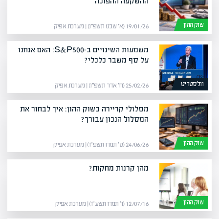
ההשקעה ההפוכה
שוק ההון
19/01/26 (א׳ שבט תשפ״ו) | מערכת אפיק
משמעות השינויים ב-S&P500: האם אנחנו
על סף משבר כלכלי?
וולסטריט
25/02/26 (ח׳ אדר תשפ״ו) | מערכת אפיק
מסלולי קריירה בשוק ההון: איך לבחור את
המסלול הנכון עבורך?
שוק ההון
24/06/26 (ט׳ תמוז תשפ״ו) | מערכת אפיק
מהן קרנות מחקות?
שוק ההון
12/07/16 (ו׳ תמוז תשע״ו) | מערכת אפיק