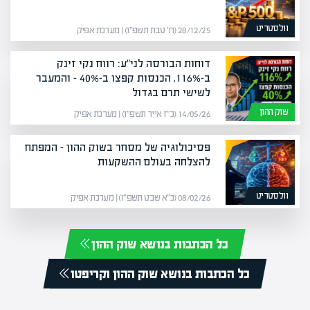
וולסטריט
28/12/25 (ח׳ טבת תשפ״ו) | מערכת אפיק
דוחות הבורסה לני"ע: רווח נקי זינק
ב-116%, הכנסות קפצו ב-40% – והמעבר
לשישי תרם בגדול
שוק ההון
14/05/26 (כ״ז אייר תשפ״ו) | מערכת אפיק
פסיכולוגיה של מסחר בשוק ההון – המפתח
להצלחה בעולם ההשקעות
וולסטריט
08/02/26 (כ״א שבט תשפ״ו) | מערכת אפיק
כל הכתבות בנושא שוק ההון
כל הכתבות בנושא שוק ההון וקריפטו