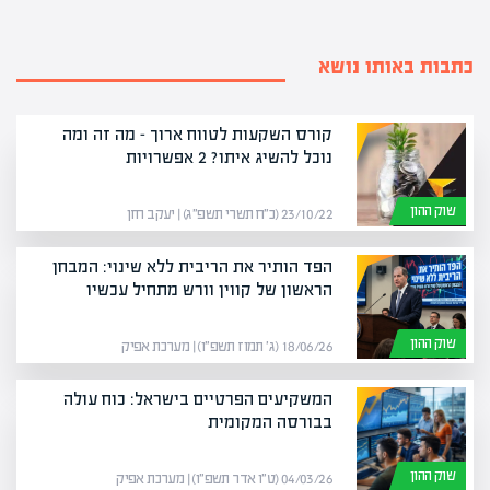
כתבות באותו נושא
קורס השקעות לטווח ארוך – מה זה ומה
נוכל להשיג איתו? 2 אפשרויות
שוק ההון
23/10/22 (כ״ח תשרי תשפ״ג) | יעקב חזן
הפד הותיר את הריבית ללא שינוי: המבחן
הראשון של קווין וורש מתחיל עכשיו
שוק ההון
18/06/26 (ג׳ תמוז תשפ״ו) | מערכת אפיק
המשקיעים הפרטיים בישראל: כוח עולה
בבורסה המקומית
שוק ההון
04/03/26 (ט״ו אדר תשפ״ו) | מערכת אפיק