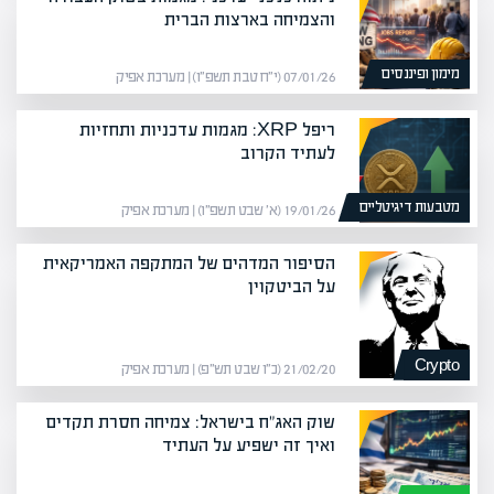
והצמיחה בארצות הברית
מימון ופיננסים
07/01/26 (י״ח טבת תשפ״ו) | מערכת אפיק
ריפל XRP: מגמות עדכניות ותחזיות
לעתיד הקרוב
מטבעות דיגיטליים
19/01/26 (א׳ שבט תשפ״ו) | מערכת אפיק
הסיפור המדהים של המתקפה האמריקאית
על הביטקוין
Crypto
21/02/20 (כ״ו שבט תש״פ) | מערכת אפיק
שוק האג"ח בישראל: צמיחה חסרת תקדים
ואיך זה ישפיע על העתיד