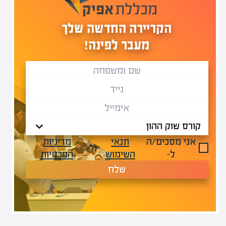
הקריירה החדשה שלך
מעבר לפינה!
אני מסכים/ה
תנאי
מדיניות
ול-
.
ל-
השימוש
הפרטיות
שלח