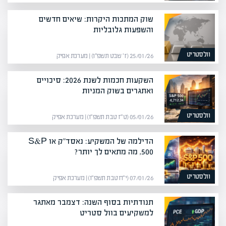
שוק המתכות היקרות: שיאים חדשים
והשפעות גלובליות
וולסטריט
25/01/26 (ז׳ שבט תשפ״ו) | מערכת אפיק
השקעות חכמות לשנת 2026: סיכויים
ואתגרים בשוק המניות
וולסטריט
05/01/26 (ט״ז טבת תשפ״ו) | מערכת אפיק
הדילמה של המשקיע: נאסד"ק או S&P
500, מה מתאים לך יותר?
וולסטריט
07/01/26 (י״ח טבת תשפ״ו) | מערכת אפיק
תנודתיות בסוף השנה: דצמבר מאתגר
למשקיעים בוול סטריט