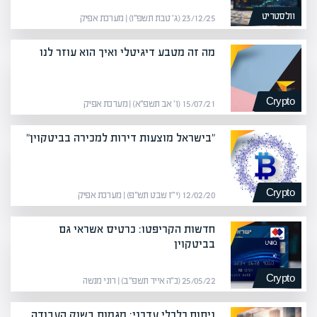
וולסטריט
23/12/25 (ג׳ טבת תשפ״ו) | מערכת אפיק
מה זה מטבע דיגיטלי ואיך הוא עוזר לנו
Crypto
15/07/21 (ו׳ אב תשפ״א) | מערכת אפיק
"בישראל מוצעות דירות למכירה בביטקוין"
Crypto
12/02/20 (י״ז שבט תש״פ) | מערכת אפיק
חדשות הקריפטו: כרטיס אשראי גם
בביטקוין
Crypto
25/05/22 (כ״ה אייר תשפ״ב) | רוני מנשה
ניתוח כלכלי עדכני: מגמות בשוק העבודה