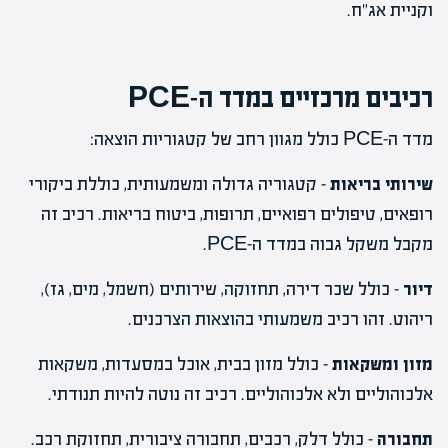
וקניית אג"ח.
רכיבים מרכזיים במדד ה-PCE
מדד ה-PCE כולל מגוון רחב של קטגוריות הוצאה:
שירותי בריאות
– קטגוריה גדולה ומשמעותית, כוללת ביקורי
רופאים, טיפולים רפואיים, תרופות, ביטוח בריאות. רכיב זה
מקבל משקל גבוה במדד ה-PCE.
דיור
– כולל שכר דירה, תחזוקה, שירותים (חשמל, מים, גז),
ריהוט. זהו רכיב משמעותי בהוצאות הצרכנים.
מזון ומשקאות
– כולל מזון בבית, אוכל במסעדות, משקאות
אלכוהוליים ולא אלכוהוליים. רכיב זה נוטה להיות תנודתי.
תחבורה
– כולל דלק, רכבים, תחבורה ציבורית, תחזוקת רכב.