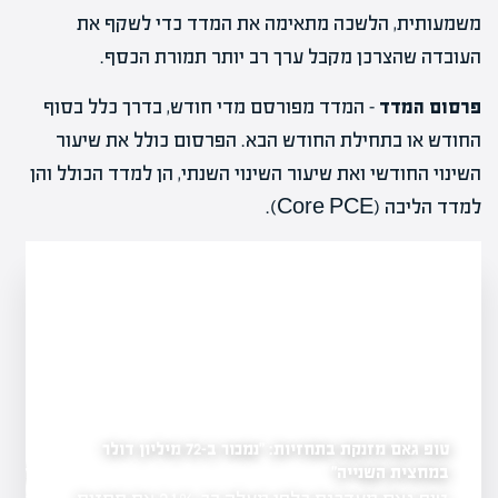
משמעותית, הלשכה מתאימה את המדד כדי לשקף את
העובדה שהצרכן מקבל ערך רב יותר תמורת הכסף.
פרסום המדד
– המדד מפורסם מדי חודש, בדרך כלל בסוף
החודש או בתחילת החודש הבא. הפרסום כולל את שיעור
השינוי החודשי ואת שיעור השינוי השנתי, הן למדד הכולל והן
למדד הליבה (Core PCE).
טופ גאם מזנקת בתחזיות: "נמכור ב-72 מיליון דולר
במחצית השנייה"
רימון פורצת לשוק חוות
יל?