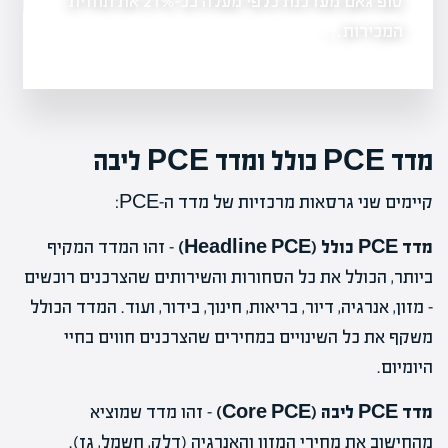
טופ גאם מעדכנת כלפי מעלה בכ-21% את תחזית
רימון נכנסת לת
ון, הדבר
הזמנה של…
המכירות…
מדד PCE כולל ומדד PCE ליבה
קיימים שני גרסאות מרכזיות של מדד ה-PCE:
מדד PCE כולל (Headline PCE)
– זהו המדד המקיף
ביותר, הכולל את כל הסחורות והשירותים שהצרכנים רוכשים
– מזון, אנרגיה, דיור, בריאות, חינוך, בידור, ועוד. המדד הכולל
משקף את כל השינויים במחירים שהצרכנים חווים בחיי
היומיום.
מדד PCE ליבה (Core PCE)
– זהו מדד שמוציא
מהחישוב את מחירי המזון והאנרגיה (דלק, חשמל, גז).