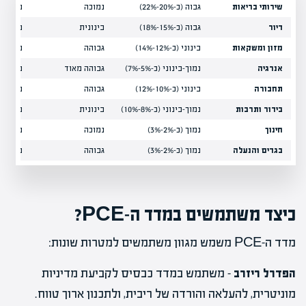
שירותי בריאות
גבוה (כ-20%-22%)
נמוכה
משמעות
דיור
גבוה (כ-15%-18%)
בינונית
משמעו
מזון ומשקאות
בינוני (כ-12%-14%)
גבוהה
משמעות
אנרגיה
נמוך-בינוני (כ-5%-7%)
גבוהה מאוד
משמעות
תחבורה
בינוני (כ-10%-12%)
גבוהה
משמעו
בידור ותרבות
נמוך-בינוני (כ-8%-10%)
בינונית
בינונית
חינוך
נמוך (כ-2%-3%)
נמוכה
נמוכה
בגדים והנעלה
נמוך (כ-2%-3%)
גבוהה
נמוכה
כיצד משתמשים במדד ה-PCE?
מדד ה-PCE משמש מגוון משתמשים למטרות שונות:
הפדרל ריזרב
– משתמש במדד כבסיס לקביעת מדיניות
מוניטרית, להעלאה והורדה של ריבית, ולתכנון ארוך טווח.