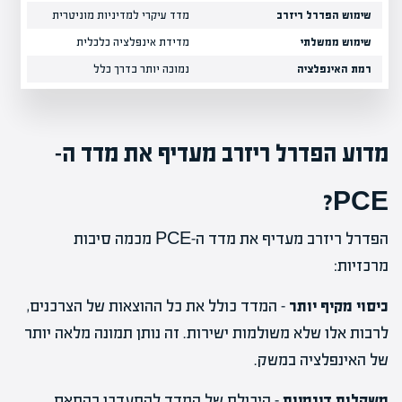
שימוש הפדרל ריזרב
מדד עיקרי למדיניות מוניטרית
משני
שימוש ממשלתי
מדידת אינפלציה כלכלית
התאמ
רמת האינפלציה
נמוכה יותר בדרך כלל
גבוהה
מדוע הפדרל ריזרב מעדיף את מדד ה-
PCE?
הפדרל ריזרב מעדיף את מדד ה-PCE מכמה סיבות
מרכזיות:
כיסוי מקיף יותר
– המדד כולל את כל ההוצאות של הצרכנים,
לרבות אלו שלא משולמות ישירות. זה נותן תמונה מלאה יותר
של האינפלציה במשק.
משקלות דינמיות
– היכולת של המדד להתעדכן בהתאם