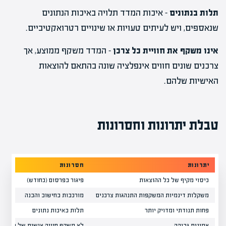
תלות בנתונים
– איכות המדד תלויה באיכות הנתונים
שנאספים, ויש לעיתים טעויות או שינויים רטרואקטיביים.
אינו משקף את חוויית כל צרכן
– המדד משקף ממוצע, אך
צרכנים שונים חווים אינפלציה שונה בהתאם להוצאות
האישיות שלהם.
טבלת יתרונות וחסרונות
יתרונות
חסרונות
כיסוי מקיף של כל ההוצאות
פיגור בפרסום (כחודש)
משקלות דינמיות המשקפות התנהגות צרכנים
מורכבות בחישוב והבנה
פחות תנודתי ומדויק יותר
תלות באיכות נתונים
אמינות גבוהה
לא משקף חוויה אישית של כל צרכ