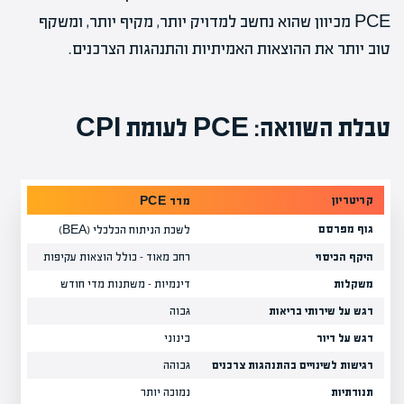
PCE מכיוון שהוא נחשב למדויק יותר, מקיף יותר, ומשקף
טוב יותר את ההוצאות האמיתיות והתנהגות הצרכנים.
טבלת השוואה: PCE לעומת CPI
קריטריון
מדד PCE
מדד CPI
גוף מפרסם
לשכת הניתוח הכלכלי (BEA)
לשכת 
היקף הכיסוי
רחב מאוד – כולל הוצאות עקיפות
מצומצ
משקלות
דינמיות – משתנות מדי חודש
קבועו
דגש על שירותי בריאות
גבוה
בינונ
דגש על דיור
בינוני
גבוה
רגישות לשינויים בהתנהגות צרכנים
גבוהה
נמוכה
תנודתיות
נמוכה יותר
גבוהה