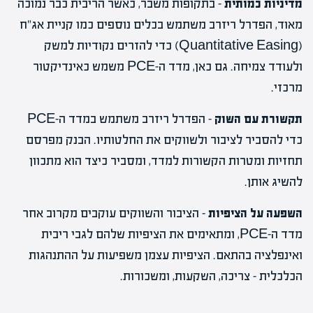
מדיניות כמותית
– בתקופות משבר, כאשר הריבית כבר נמוכה
מאוד, הפדרל ריזרב משתמש בכלים נוספים כמו קניית אג"ח
(Quantitative Easing) כדי להזרים נקודיות למשק
ולעודד צמיחה. גם כאן, מדד ה-PCE משמש כאינדיקטור
מרכזי.
תקשורת עם השוק
– הפדרל ריזרב משתמש במדד ה-PCE
כדי להסביר לציבור ולשווקים את החלטותיו. הבנק מפרסם
תחזיות ומטרות הקשורות למדד, ומסביר כיצד הוא מתכוון
להשיג אותן.
השפעה על הציפיות
– הציבור והשווקים עוקבים מקרוב אחר
מדד ה-PCE, ומתאימים את הציפיות שלהם לגבי ריבית
ואינפלציה בהתאם. הציפיות עצמן משפיעות על ההתנהגות
הכלכלית – צריכה, השקעות, ומשכורות.