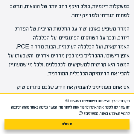
במשקלות דינמיות, כולל היקף רחב יותר של הוצאות, ונחשב
לפחות תנודתי ולמדויק יותר.
המדד משפיע באופן ישיר על החלטות הריבית של הפדרל
ריזרב, ובכך על השווקים הפיננסיים, על הכלכלה
האמריקאית, ועל הכלכלה העולמית. הבנת מדד ה-PCE,
אופן חישובו, ההבדלים בינו לבין מדדים אחרים, והשפעתו על
המשק היא קריטית למשקיעים, לכלכלנים, ולכל מי שמעוניין
להבין את הדינמיקה הכלכלית המודרנית.
אם אתם מעוניינים להעמיק את הידע שלכם בתחום שוק
ההון, להבין מדדים כלכליים, מדיניות מוניטרית, ואת
רק הודעה קטנה: אנחנו משתמשים בעוגיות 🍪
ההשפעות על השווקים הפיננסיים –
קורס שוק ההון המקוון
זה עוזר לנו לשפר את האתר ולהפוך אותו ליותר נוח. המשך גלישה באתר מהוה הסכמה
של
מכללת אפיק אונליין
, יכול לספק לכם את הבסיס
לתנאי השימוש באתר. ממשיכים? 😉
התיאורטי והמעשי הנדרש. הקורס מיועד למי שרוצה להבין
מעולה
את השוק הפיננסי, לפתח קריירה בתחום, או פשוט לנהל טוב