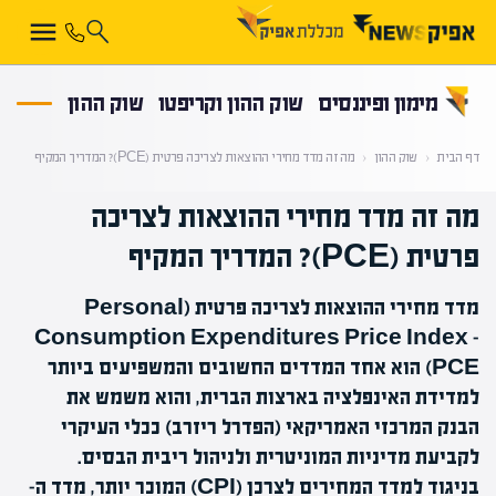
קראת 0% מתוך הכתבה
מימון ופיננסים
שוק ההון וקריפטו
שוק ההון
דף הבית
‹
שוק ההון
‹
מה זה מדד מחירי ההוצאות לצריכה פרטית (PCE)? המדריך המקיף
מה זה מדד מחירי ההוצאות לצריכה
פרטית (PCE)? המדריך המקיף
מדד מחירי ההוצאות לצריכה פרטית (Personal
Consumption Expenditures Price Index -
PCE) הוא אחד המדדים החשובים והמשפיעים ביותר
למדידת האינפלציה בארצות הברית, והוא משמש את
הבנק המרכזי האמריקאי (הפדרל ריזרב) ככלי העיקרי
לקביעת מדיניות המוניטרית ולניהול ריבית הבסיס.
בניגוד למדד המחירים לצרכן (CPI) המוכר יותר, מדד ה-