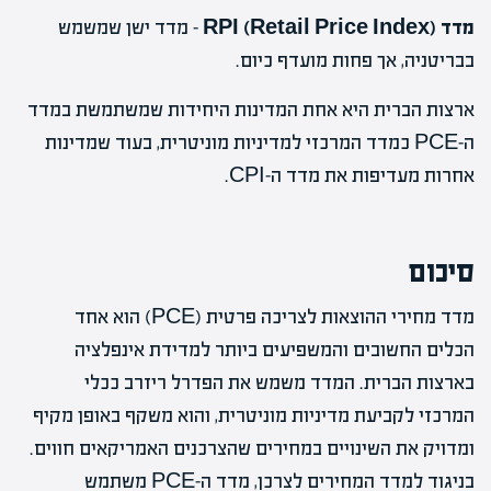
מדד RPI (Retail Price Index)
– מדד ישן שמשמש
בבריטניה, אך פחות מועדף כיום.
ארצות הברית היא אחת המדינות היחידות שמשתמשת במדד
ה-PCE כמדד המרכזי למדיניות מוניטרית, בעוד שמדינות
אחרות מעדיפות את מדד ה-CPI.
סיכום
מדד מחירי ההוצאות לצריכה פרטית (PCE) הוא אחד
הכלים החשובים והמשפיעים ביותר למדידת אינפלציה
בארצות הברית. המדד משמש את הפדרל ריזרב ככלי
המרכזי לקביעת מדיניות מוניטרית, והוא משקף באופן מקיף
ומדויק את השינויים במחירים שהצרכנים האמריקאים חווים.
בניגוד למדד המחירים לצרכן, מדד ה-PCE משתמש