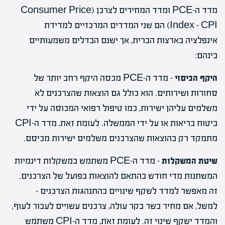
מדד ה-PCE ומדד המחירים לצרכן (Consumer Price
Index – CPI) הם שני המדדים המרכזיים למדידת
אינפלציה בארצות הברית, אך ישנם הבדלים משמעותיים
בינהם:
היקף הכיסוי
– מדד ה-PCE מכסה היקף רחב יותר של
סחורות ושירותים. הוא כולל גם הוצאות שהצרכנים לא
משלמים עליהן ישירות, כמו טיפול רפואי המכוסה על ידי
ביטוח בריאות או על ידי הממשלה. לעומת זאת, מדד ה-CPI
מתמקד רק בהוצאות שהצרכנים משלמים ישירות מכיסם.
שיטת המשקלות
– מדד ה-PCE משתמש במשקלות דינמיות
המשתנות מדי חודש בהתאם להוצאות בפועל של הצרכנים.
זה מאפשר למדד לשקף שינויים בהתנהגות הצרכנים –
למשל, אם מחיר בשר בקר עולה, צרכנים עשויים לעבור לעוף,
והמדד ישקף שינוי זה. לעומת זאת, מדד ה-CPI משתמש