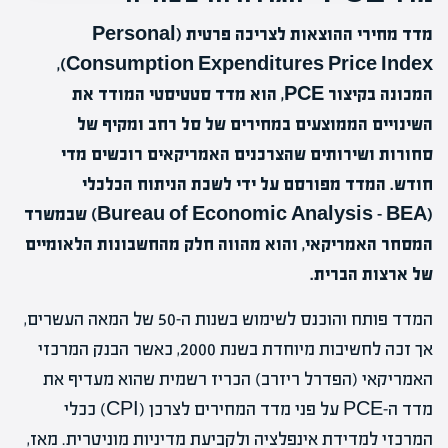
מדד מחירי ההוצאות לצריכה פרטית (Personal
Consumption Expenditures Price Index),
המכונה בקיצור PCE, הוא מדד סטטיסטי המודד את
השינויים הממוצעים במחירים של סל רחב ומקיף של
סחורות ושירותים שהצרכנים האמריקאים רוכשים מדי
חודש. המדד מפורסם על ידי לשכת הניתוח הכלכלי
(Bureau of Economic Analysis – BEA) שבמשרד
המסחר האמריקאי, והוא מהווה חלק מהחשבונות הלאומיים
של ארצות הברית.
המדד פותח והוכנס לשימוש בשנות ה-50 של המאה העשרים,
אך זכה לחשיבות מיוחדת בשנת 2000, כאשר הבנק המרכזי
האמריקאי (הפדרל ריזרב) הכריז רשמית שהוא מעדיף את
מדד ה-PCE על פני מדד המחירים לצרכן (CPI) ככלי
המרכזי למדידת אינפלציה ולקביעת מדיניות מוניטרית. מאז,