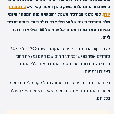
החשובות המתנהלות בשוק ההון האמריקאי היא
בורסת ניו
יורק
, לפי נתוני הבורסה משנת 2011 שיא נפח המסחר היומי
שלה הסתכם בשווי של 50 מיליארד דולר ביום. בימים טובים
במיוחד עמד נפח המסחר על שווי של 100 מיליארד דולר
ליום.
קצת רקע: הבורסה בניו יורק הוקמה בשנת 1792 על ידי 24
סוחרים אשר נפגשו באותו מקום שבו היום נמצאת היום
הבורסה. הם חתמו על מסמך המסכם את כללי המסחר
באג"ח ובמניות.
כיום הבורסה בניו יורק כבר מהווה סמל לקפיטליזם העולמי
ולמרכז המסחר הפיננסי העולמי שאליו נשואות עיני העולם
בכל יום.