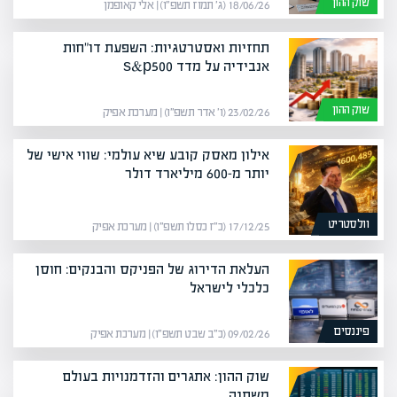
שוק ההון
18/06/26 (ג׳ תמוז תשפ״ו) | אלי קאופמן
תחזיות ואסטרטגיות: השפעת דו"חות
אנבידיה על מדד s&p500
שוק ההון
23/02/26 (ו׳ אדר תשפ״ו) | מערכת אפיק
אילון מאסק קובע שיא עולמי: שווי אישי של
יותר מ-600 מיליארד דולר
וולסטריט
17/12/25 (כ״ז כסלו תשפ״ו) | מערכת אפיק
העלאת הדירוג של הפניקס והבנקים: חוסן
כלכלי לישראל
פיננסים
09/02/26 (כ״ב שבט תשפ״ו) | מערכת אפיק
שוק ההון: אתגרים והזדמנויות בעולם
משתנה