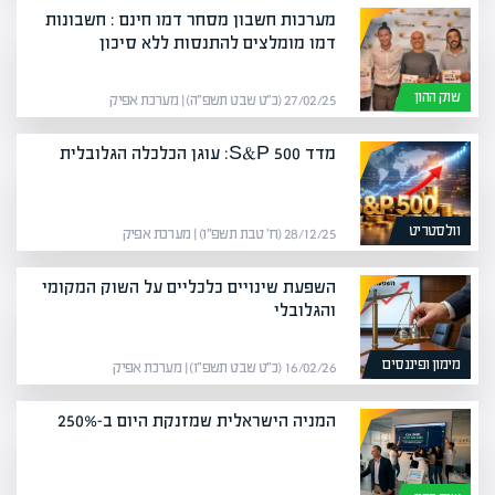
מערכות חשבון מסחר דמו חינם : חשבונות
דמו מומלצים להתנסות ללא סיכון
שוק ההון
27/02/25 (כ״ט שבט תשפ״ה) | מערכת אפיק
מדד S&P 500: עוגן הכלכלה הגלובלית
וולסטריט
28/12/25 (ח׳ טבת תשפ״ו) | מערכת אפיק
השפעת שינויים כלכליים על השוק המקומי
והגלובלי
מימון ופיננסים
16/02/26 (כ״ט שבט תשפ״ו) | מערכת אפיק
המניה הישראלית שמזנקת היום ב-250%