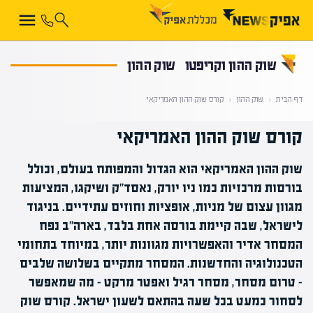
קראת 0% מתוך הכתבה
שוק ההון וקריפטו
שוק ההון
דף הבית
‹
שוק ההון
‹
קורס שוק ההון האמריקאי
קורס שוק ההון האמריקאי
שוק ההון האמריקאי הוא הגדול והמפותח בעולם, וכולל
בורסות מרכזיות כמו ניו יורק, נאסד"ק ושיקגו, המציעות
מגוון עצום של מניות, אופציות וחוזים עתידיים. בניגוד
לישראל, שבה קיימת בורסה אחת בלבד, בארה"ב נפח
המסחר אדיר והאפשרויות מגוונות יותר, במיוחד בתחומי
הטכנולוגיה והחדשנות. המסחר מתקיים בשלושה שלבים
– טרום מסחר, מסחר רגיל ואפטר מרקט – מה שמאפשר
לסחור כמעט בכל שעה בהתאם לשעון ישראל. קורס שוק