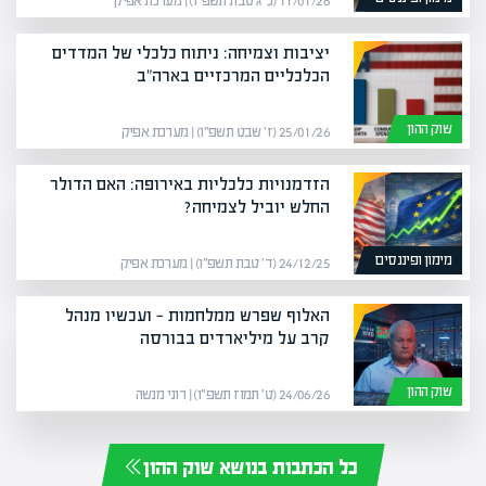
11/01/26 (כ״ג טבת תשפ״ו) | מערכת אפיק
יציבות וצמיחה: ניתוח כלכלי של המדדים
הכלכליים המרכזיים בארה"ב
שוק ההון
25/01/26 (ז׳ שבט תשפ״ו) | מערכת אפיק
הזדמנויות כלכליות באירופה: האם הדולר
החלש יוביל לצמיחה?
מימון ופיננסים
24/12/25 (ד׳ טבת תשפ״ו) | מערכת אפיק
האלוף שפרש ממלחמות — ועכשיו מנהל
קרב על מיליארדים בבורסה
שוק ההון
24/06/26 (ט׳ תמוז תשפ״ו) | רוני מנשה
כל הכתבות בנושא שוק ההון