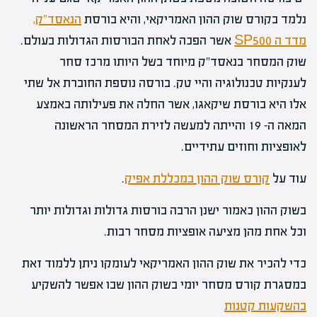
נלמד בקורס שוק ההון האמריקאי, והיא בורסת
הנאסד"ק,
מדד ה SP500
אשר הפכה לאחת הבורסות הגדולות בעולם.
שוק המסחר בנאסד"ק מיוחד בשל היותו מרכז סחר
לענקיות טכנולוגיה והיי טק. בורסה נוספת החוברת אל שתי
אלו היא בורסת שיקאגו, אשר החלה את פעילותה באמצע
המאה ה- 19 והייתה למעשה לזירת המסחר הראשונה
לאופציות וחוזים עתידיים.
עוד על
קורס שוק ההון במכללת אפיק
.
בשוק ההון כאמור ישנן הרבה בורסות גדולות וגדולות יותר
וכל אחת מהן מציעה אופציות מסחר רבות.
כדי להכיר את שוק ההון האמריקאי לעומקו ניתן ללמוד זאת
במסגרת קורס מסחר יומי בשוק ההון שבו אפשר להשקיע
בהשקעות קטנות