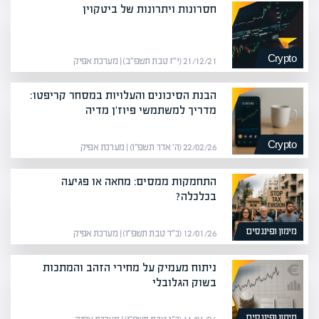
חסרונות ויתרונות של ביטקוין
Crypto
21/12/21 (י״ז טבת תשפ״ב) | מערכת אפיק
הבנת הסיכונים והעלויות במסחר קריפטו:
מדריך למשתמשי פיוז'ן מדיה
Crypto
22/02/26 (ה׳ אדר תשפ״ו) | מערכת אפיק
התחמקות ממסים: מחאה או פגיעה
בכלכלה?
מימון ופיננסים
12/01/26 (כ״ד טבת תשפ״ו) | מערכת אפיק
ניתוח מעמיק על מחירי הזהב והמתכות
בשוק הגלובלי
מימון ופיננסים