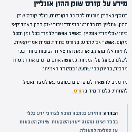
מידע על קורס שוק ההון אונליין
בנוסף באפיק מוכנים לכם כל הקורסים, כולל קורס שוק
ההון, אונליין. זה רלוונטי במיוחד עבור שוק ההון האמריקאי,
כיוון שבלימודי אונליין באפיק אפשר ללמוד בכל זמן ומכל
מקום. אפשר גם לתרגל בקורס בחירת מניות אמריקאיות,
לראות אלו מהן מביאות את התוצאות הטובות ביותר בלי
לשלם בפועל על המניות. למעשה אתם מדמים את המסחר
מהבית, בדיוק כפי שתעשו במסחר האמיתי.
מוזמנים להשאיר לנו פרטים בטופס כאן למטה ואפילו
להתחיל ללמוד מיד ב
קורס
.
הבהרה:
המידע בכתבה מובא לצורכי ידע כללי
בלבד ואינו מהווה ייעוץ השקעות, שיווק השקעות
או המלצה לפעולה.