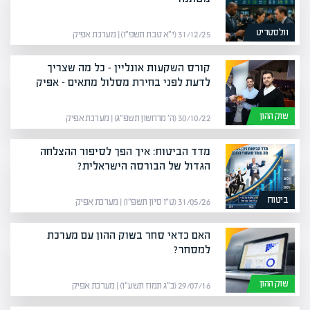
וולסטריט
31/12/25 (י״א טבת תשפ״ו) | מערכת אפיק
קורס השקעות אונליין – כל מה שצריך
לדעת לפני בחירת מסלול מתאים – אפיק
שוק ההון
30/10/22 (ה׳ מרחשון תשפ״ג) | מערכת אפיק
מדד הביטוח: איך הפך לסיפור ההצלחה
הגדול של הבורסה הישראלית?
ביטוח
31/05/26 (ט״ו סיון תשפ״ו) | מערכת אפיק
האם כדאי סחר בשוק ההון עם מערכת
למסחר?
שוק ההון
29/07/16 (כ״ג תמוז תשע״ו) | מערכת אפיק