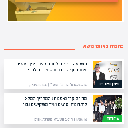
כתבות באותו נושא
השקעה במניות לטווח קצר – איך עושים
זאת נכון? 3 דרכים שחייבים להכיר
מימון ופיננסים
16/03/16 (ו׳ אדר ב׳ תשע״ו) | מערכת אפיק
מה זה קרן נאמנות? המדריך המלא
ליתרונות, סוגים ואיך משקיעים נכון
שוק ההון
11/08/16 (ז׳ אב תשע״ו) | מערכת אפיק