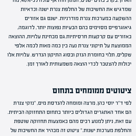
הארוך.בקרב בתים ישנים, הנתון הזה אף עולה לכ-40%, מה
שמדגיש את החשיבות של החלפת צנרת ישנה וכדאיות
ההשקעה במערכות צנרת מודרניות. ישנם גם אזורים
גיאוגרפיים מסוימים בהם הבעיות נפוצות יותר, לדוגמה,
באזורים עם קרקעות חרסיתיות.גם מבחינת עלויות, ההוצאה
הממוצעת על תיקוני צנרת נעה בין כמה מאות לכמה אלפי
שקלים, תלוי בחומרת הנזק ובסוג התיקון הנדרש. עלויות אלו
יכולות להצטבר לכדי הוצאה משמעותית לאורך זמן.
ציטוטים ממומחים בתחום
לפי ד"ר יוסי כהן, מרצה ומומחה להנדסת מים, "נזקי צנרת
הם אחד האתגרים הגדולים ביותר בתחום התחזוקה הביתית.
עם זאת, ניתן למנוע רבים מהם באמצעות תחזוקה שוטפת
והחלפת מערכות ישנות." ציטוט זה מבהיר את החשיבות של