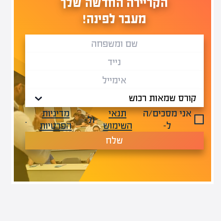
הקריירה החדשה שלך
מעבר לפינה!
אני מסכים/ה
תנאי
מדיניות
ול-
.
ל-
השימוש
הפרטיות
שלח