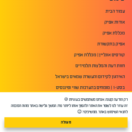
עמוד הבית
אודות אפיק
מכללת אפיק
אפיק בתקשורת
קורסים אונליין | מכללת אפיק
חוות דעת והמלצות תלמידים
האירגון לקידום והעשרת שמאים בישראל
בסט-1 | מומחים בהערכות שווי ופיננסים
מפת האתר
רק הודעה קטנה: אנחנו משתמשים בעוגיות 🍪
זה עוזר לנו לשפר את האתר ולהפוך אותו ליותר נוח. המשך גלישה באתר מהוה הסכמה
הצהרת נגישות
לתנאי השימוש באתר. ממשיכים? 😉
תנאי שימוש באתר
מעולה
מדיניות פרטיות