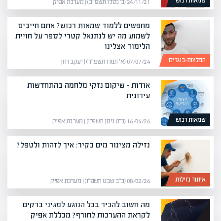
שמאות רכוש
24/11/21 (כ׳ כסלו תשפ״ב) | מערכת אפיק
מחפשים ללמוד שמאות רכוש? אתם חייבים
לשמוע מה יש לנתנאל קטרי לספר על חויית
הלימוד אצלינו
המלצות-בוגרים
07/07/24 (א׳ תמוז תשפ״ד) | יעקב חזן
אודות – שיקום נזקי מלחמה בהתחדשות
עירונית
שמאות רכוש
16/04/26 (כ״ט ניסן תשפ״ו) | מערכת אפיק
נזילה מצינור מים בקיר: איך לזהות ולטפל?
איתור נזילות
08/02/26 (כ״ב שבט תשפ״ו) | מערכת אפיק
מה חשוב להכיר בכל הנוגע למגיני ברקים
לקראת ההערכות לחורף? מכללת אפיק