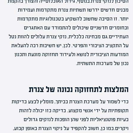
הסיכון לנזקי צנרת.בנוסף, גידול האוכלוסייה והצורך בהקמת
מבנים חדשים ידרשו תשתיות צנרת מתקדמות ועמידות
יותר. זו הסיבה שחשוב להשקיע בטכנולוגיות מתקדמות
ובחומרים חדשניים שיכולים להתמודד עם האתגרים
העתידיים.גם מבחינה כלכלית, נזקי צנרת עלולים להוות נטל
על התקציב הציבורי והפרטי. לכן, יש חשיבות רבה להעלאת
המודעות הציבורית לנושא ולעידוד תחזוקה מונעת ותכנון
נכון של מערכות התשתית.
המלצות לתחזוקה נכונה של צנרת
כדי לשמור על מערכת הצנרת בביתך, מומלץ לבצע בדיקות
תקופתיות על ידי אנשי מקצוע. בדיקה כזו יכולה לזהות
בעיות פוטנציאליות לפני שהן הופכות לנזקים גדולים
ויקרים.כמו כן, חשוב להקפיד על ניקוי הצנרת באופן קבוע,