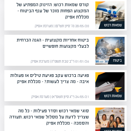
קורס שמאות רכוש: הזינוק המפתיע של
המקצוע הפחות מוכר של ענף הביטוח –
מכללת אפיק
שמאות רכוש
28/05/20 (ה׳ סיון תש״פ) | מערכת אפיק
ביטוח אחריות מקצועית – הגנה הכרחית
לבעלי מקצועות חופשיים
ביטוח
01/01/26 (י״ב טבת תשפ״ו) | מערכת אפיק
פגיעה ברכוש עקב פגיעת טילים או פעולות
איבה – מה צריך לעשות? – מכללת אפיק
שמאות רכוש
24/05/21 (י״ג סיון תשפ״א) | מערכת אפיק
סוגי שמאי רכוש וסדר פעילות – כל מה
שצריך לדעת על מסלול שמאי רכוש, תעודה
והסמכה – מכללת אפיק