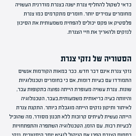
כדאי לשקול להחליף צנרת ישנה בצנרת מודרנית העשויה
מחומרים עמידים יותר. חומרים מתקדמים כמו צנרת
פלסטיק או פקס יכולים להפחית משמעותית את הסיכון
לנזקים ולהאריך את חיי הצנרת.
הסטוריה של נזקי צנרת
נזקי צנרת אינם דבר חדש. כבר במאות הקודמות אנשים
התמודדו עם בעיות דומות, אם כי בחומרים וטכנולוגיות
שונות. צנרת עשויה מעופרת הייתה נפוצה בתקופות עבר,
והיוותה בעיה בריאותית משמעותית.בעבר, הטכנולוגיה
לאיתור ותיקון נזקים הייתה מוגבלת ביותר. התקנת צנרת
הייתה נעשית לעיתים קרובות ללא תכנון מסודר, מה שהוביל
לבעיות רבות. עם הזמן, הטכנולוגיה השתפרה והתפתחויות
בתחום הצנרת הפכו את הניהול לנגיש יותר.היסטורית, נזקי