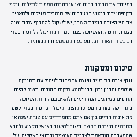
במיוחד אם מדובר בבית ישן או במבנה המועד לנזילות. ניקוי
תקופתי יכול למנוע הצטברות של חומרים מזיקים ולהאריך
את חיי הצנרת.במידת הצורך, יש לשקול להחליף צנרת ישנה
בצנרת חדשה. ההשקעה בצנרת מודרנית יכולה לחסוך כסף
רב בטווח הארוך ולמנוע בעיות משמעותיות בעתיד.
סיכום ומסקנות
נזקי צנרת הם בעיה נפוצה אך ניתנת לניהול עם תחזוקה
שוטפת ותכנון נכון. כדי למנוע נזקים חמורים, חשוב להיות
מודעים לסימנים המקדימים ולהגיב במהירות. השקעה
בתחזוקה ובעדכון מערכות הצנרת יכולה לחסוך כסף ולשפר
את איכות החיים.בין אם אתם מתמודדים עם צנרת ישנה או
מתכננים מערכת חדשה, חשוב להיעזר באנשי מקצוע ולוודא
שהמערכת מותאמת לצרכים האישיים ולתנאי האקלים. על