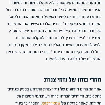
תחזוקה למניעת נזקים.אורלי לוי, מנהלת תשתיות במשרד
הבינוי והשיכון, מוסיפה כי "תכנון נכון של מערכת הצנרת יכול
למנוע בעיות רבות. יש לשים דגש על התאמת הצנרת לסוג
המבנה ולתנאי האקלים." דברים אלו מדגישים את החשיבות
של תכנון והתקנה מקצועיים.מומחה נוסף, מר יואב שמעוני,
מסביר כי "הציבור צריך להיות מודע לתקלות אפשריות
ולפעול במהירות כאשר מתגלים סימני נזילה. תיקון מוקדם
יכול למנוע נזקים חמורים יותר." דברי המומחה מדגישים את
החשיבות של תגובה מהירה לבעיות.
מקרי בוחן של נזקי צנרת
אחד המקרים הידועים של נזקי צנרת התרחש בבניין מגורים
בתל אביב. הדיירים הבחינו בריח רע וכתמי רטיבות על
הקירות. לאחר בדיקה של
שמאי רכוש
, התברר כי צינור