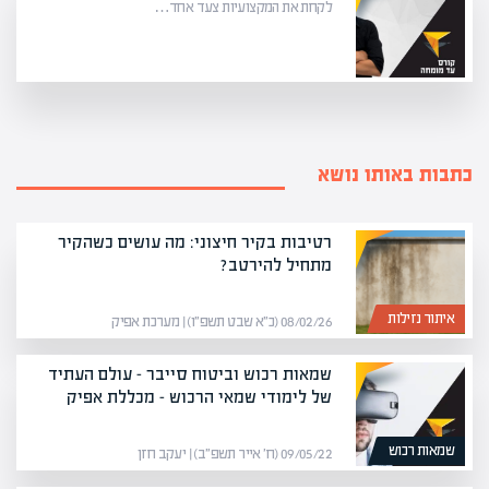
לקחת את המקצועיות צעד אחד…
כתבות באותו נושא
רטיבות בקיר חיצוני: מה עושים כשהקיר
מתחיל להירטב?
איתור נזילות
08/02/26 (כ״א שבט תשפ״ו) | מערכת אפיק
שמאות רכוש וביטוח סייבר – עולם העתיד
של לימודי שמאי הרכוש – מכללת אפיק
שמאות רכוש
09/05/22 (ח׳ אייר תשפ״ב) | יעקב חזן