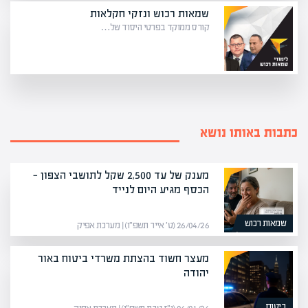
שמאות רכוש ונזקי חקלאות
קורס ממוקד בפרטי היסוד של…
כתבות באותו נושא
מענק של עד 2,500 שקל לתושבי הצפון —
הכסף מגיע היום לנייד
שמאות רכוש
26/04/26 (ט׳ אייר תשפ״ו) | מערכת אפיק
מעצר חשוד בהצתת משרדי ביטוח באור
יהודה
ביטוח