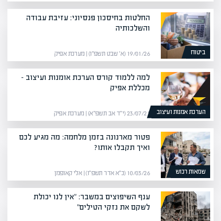
החלטות בחיסכון פנסיוני: עזיבת עבודה
והשלכותיה
ביטוח
19/01/26 (א׳ שבט תשפ״ו) | מערכת אפיק
למה ללמוד קורס הערכת אומנות ועיצוב –
מכללת אפיק
הערכת אמנות ועיצוב
23/07/21 (י״ד אב תשפ״א) | מערכת אפיק
פטור מארנונה בזמן מלחמה: מה מגיע לכם
ואיך תקבלו אותו?
שמאות רכוש
10/03/26 (כ״א אדר תשפ״ו) | אלי קאופמן
ענף השיפוצים במשבר: "אין לנו יכולת
לשקם את נזקי הטילים"