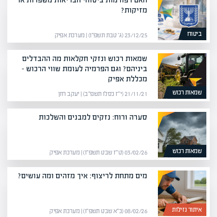
מזיקות?
ביטוח
23/12/25 (ג׳ טבת תשפ״ו) | מערכת אפיק
שמאות רכוש ונזקי חקלאות מה ההבדלים
ביניהם? וגם הפרמיה לעומת שווי הרכוש –
מכללת אפיק
שמאות רכוש
21/11/21 (י״ז כסלו תשפ״ב) | יעקב חזן
סערה ורוח: נזקים למבנים והשלכות
שמאות רכוש
03/02/26 (ט״ז שבט תשפ״ו) | מערכת אפיק
מים מתחת לריצוף: איך מזהים ומה עושים?
איתור נזילות
08/02/26 (כ״א שבט תשפ״ו) | מערכת אפיק