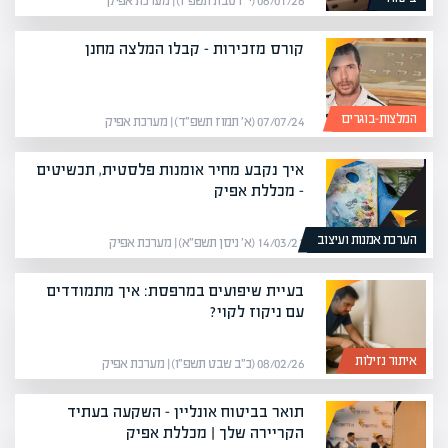
06/01/26 (י״ז טבת תשפ״ו) | מערכת אפיק
קורס מזכירות – קבלו המלצה מחנן
המלצות-בוגרים
07/07/24 (א׳ תמוז תשפ״ד) | מערכת אפיק
איך נקבע מחיר אומנות פלסטית, תכשיטים
– מכללת אפיק
הערכת אמנות ועיצוב
14/03/21 (א׳ ניסן תשפ״א) | מערכת אפיק
בעיית שיפועים במרפסת: איך מתמודדים
עם ניקוז לקוי?
איתור נזילות
08/02/26 (כ״ב שבט תשפ״ו) | מערכת אפיק
תואר בביטוח אונליין – השקעה בעתיד
הקריירה שלך | מכללת אפיק