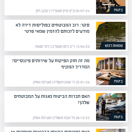
ביטוח
05/07/24 (כ״ט סיון תשפ״ד) | יעקב חזן
סקר: רוב המבוטחים בפוליסות דירה לא
מודעים לזכותם להזמין שמאי פרטי
שמאות רכוש
13/04/22 (י״ב ניסן תשפ״ב) | רוני מנשה
מה זה חוק הפיקוח על שירותים פיננסיים?
המדריך המקיף
ביטוח
25/01/26 (ז׳ שבט תשפ״ו) | מערכת אפיק
האם חברות הביטוח מגנות על המבוטחים
שלהן?
ביטוח
28/12/25 (ח׳ טבת תשפ״ו) | מערכת אפיק
האם רפורמות ביטוחי הבריאות משפרות או