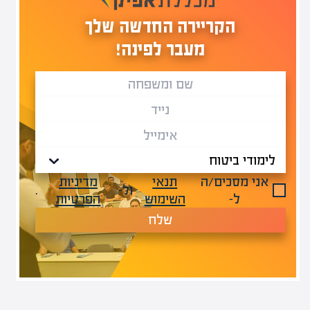
הקריירה החדשה שלך
מעבר לפינה!
אני מסכים/ה
תנאי
מדיניות
ול-
.
ל-
השימוש
הפרטיות
שלח