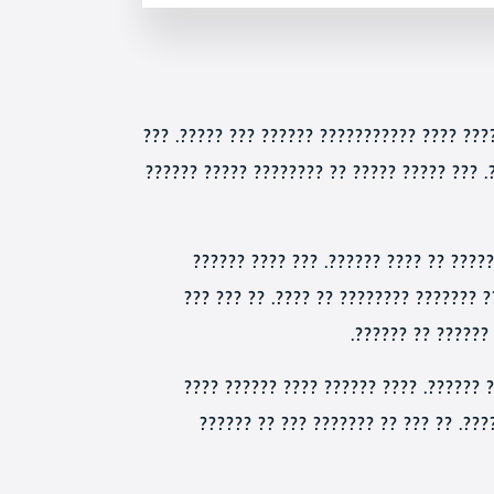
??? ?????? ???????? ?? ???? ?????? ??? ???
??, ????? ???? ????? ????????? ?????, ??? 
???? ?????? ????? ?????? ??????? ???
??????, ?????? ?? ?????? ?????? ????? 
????? ??????? ???
????????????? ?? ????? ????? ???? ?? 
????? ????? ?????, ??? ???? ???? ?? 