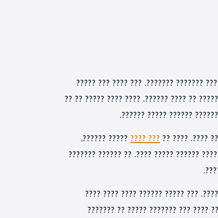
???? ?????? ???? ???? ?????? ?????? ?? 
????? ??????, ????? ?? ?? ??????? ??????? 
???? ?????, ????? ???? ????
????? ??????,
??? ????
????? ?? ????? 
????? ????? ?????? ????? ???? ???? ?? ???
????
?????, ????? ????? ???? ?????? ??? ?
?????? ??? ??????????? ????? ?? ????