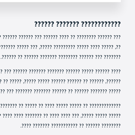
???????????? ??????? ??????
??? ?????? ???? ???? ??????????? ?????? ??? ?????. ???
????? ???????. ??? ????? ????? ?? ???????? ????? ??????
??????? ??? ?????? ???????? ??????? ?????? ?? ??????.
???? ?????? ??? ?????? ?? ???? ??????. ??? ???? ??????
?????, ????? ?? ?? ??????? ???????? ?? ????. ?? ??? ???
??? ?? ?????? ??????? ??????? ??? ?? ?????? ?? ??????.
????? ?? ???????? ??????. ???? ?????? ???? ?????? ????
??????? ???? ???? ????. ?? ??? ?? ??????? ??? ?? ??????
???????? ?????? ?? ??????????? ??????? ????.