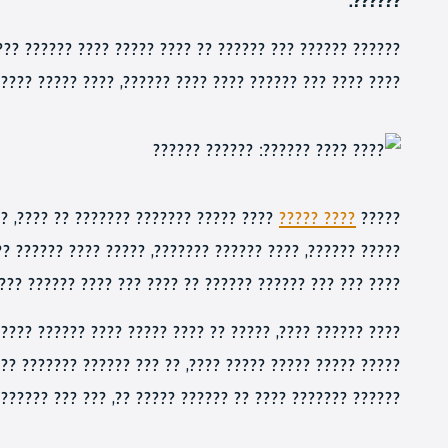
??????.
?? ?????? ??????? ?? ????? ?????? ?????? ??????. ?????
???? ???? ???? ??????, ???? ????? ????? ??? ????? ????.
?? ??????? ??? ?????? ??????. ??? ????
???? ?????
?????
? ???? ?????? ?? ????? ?? ??? ????. ?????? ?????? ?????
? ??? ??? ?????? ?????? ?? ???? ??? ???? ?????? ??????.
???? ?????? ????????????? ???????? ?? ??????. ??? ????
? ??????? ????? ?? ??? ?? ?????? ????????????. ???, ???
? ?? ?????? ????? ??, ??? ??? ????????? ?? ???? ??????.