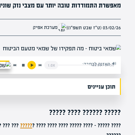
מאפשרת התמודדות טובה יותר עם מצבי נזק שונים
מערכת אפיק
03/02/26 (ט״ז שבט תשפ״ו)
|
האזנה לכתבה:
00:00
/
09:50
1.0x
תוכן עניינים
????? ?????? ???? ?????
??? ?????
?????
???? ????? – ???? ????? ???? ???? ???? ?