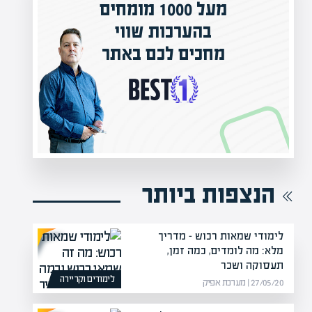
כות שווי
המרצים המובילים ביש
לכם באתר
מחכים לכם באפיק אק
הקריירה החדשה שלך מעבר לפינה
הנצפות ביותר
לימודי שמאות רכוש – מדריך
מלא: מה לומדים, כמה זמן,
תעסוקה ושכר
לימודים וקריירה
27/05/20 | מערכת אפיק