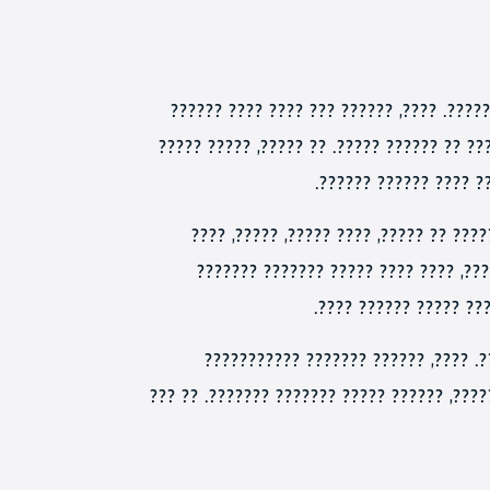
?????? ?????? ??? ???? ????, ??? ????? 
????? ?????? ????? ?????? ????? ?????? ?
??? ??????, ?????? ??
?????? ????????, ????? ?????? ???????
??????? ????. ?? ??? ??????? ??? ???
??????? ????. ??, ???
????? ?????, ?? ????? ??????? ?????
??????? ??? ?????? ????? ??? ??????, ????