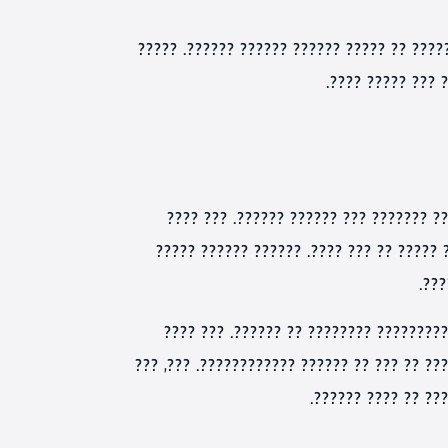
?????? ?????? ??? ?????? ?? ???? ????? ??
???? ???? ??? ??
???? ????? ??????? ??????? ?? ????, ?
????? ??????, ???? ?????? ???????, ????
???
???? ?????? ????, ????? ?? ???? ????? 
????? ????? ????? ????? ????, ?? ??? ?????
?????? ??????? ???