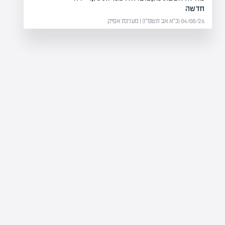
חדשה
04/08/26 (כ״א אב תשפ״ו) | מערכת אפיק