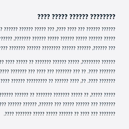
???????? ?????? ????? ????
?????? ?????? ??????. ????, ?????? ??? ???? ???? ??????
??????, ???????? ?? ?????? ?????. ?? ?????, ????? ?????
???? ???????? ?????? ??????? ????? ???? ?????? ??????.
 ?? ????? ???? ?????? ?? ?????, ???? ?????, ?????, ????
? ??? ??????? ???????, ???? ???? ????? ??????? ???????
? ?????? ?? ????????? ?????? ??????? ????? ?????? ????.
?? ?? ?????? ???????. ????, ?????? ??????? ???????????
?? ?????? ???????, ?????? ????? ??????? ???????. ?? ???
??????? ??? ???? ?? ?????? ????? ????? ??????? ????.