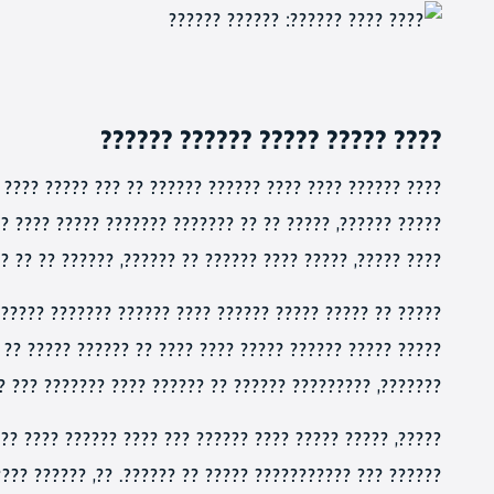
???? ????? ????? ?????? ??????
??? ????? ???? ??? ??????? ???????. ??? ???? ??? ?????
????? ???? ?????? ?? ???? ??????. ???? ???? ????? ?? ??
?? ?? ??????, ?????? ?? ?? ??????? ?????? ????? ??????.
????? ?????? ???? ?????? ??????? ??????? ????. ???? ??
??? ????? ?? ???? ?????? ????? ????. ?? ?????? ???????
???, ????????? ?????? ?? ?????? ???? ??????? ??? ????.
??? ?????? ???? ??????. ??? ????? ?????? ???? ???? ????
??. ??, ?????? ????? ???? ??? ??????? ????? ?? ???????