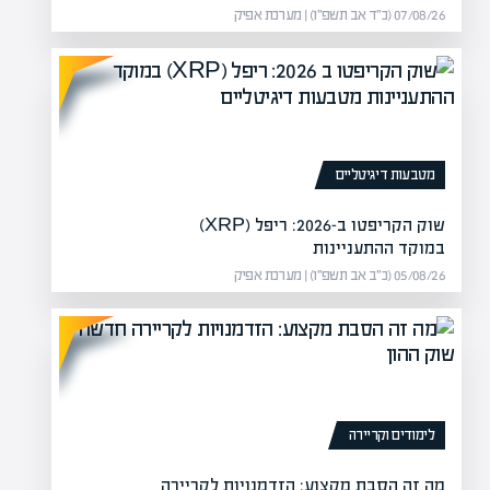
07/08/26 (כ״ד אב תשפ״ו) | מערכת אפיק
מטבעות דיגיטליים
שוק הקריפטו ב-2026: ריפל (XRP)
במוקד ההתעניינות
05/08/26 (כ״ב אב תשפ״ו) | מערכת אפיק
פתרונות
התמודדות
תרחש בבית משפחה באילת, ובו
שר
ים. נבחן…
כו
לימודים וקריירה
מה זה הסבת מקצוע: הזדמנויות לקריירה