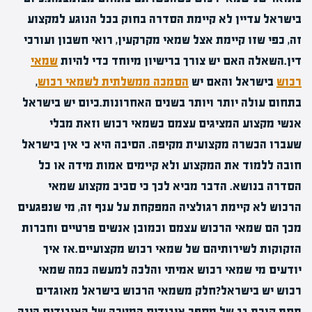
בישראל עדיין לא קיימת הסדרה בחוק בכל הנוגע למקצוע
זה, כפי שזו קיימת אצל שמאי מקרקעין, רואי חשבון ועורכי
דין.השאלה האם יש צורך ברישיון מיוחד כדי להיות
שמאי
רכוש
בישראל והאם יש
הסמכה ממשלתית לשמאי רכוש
,
בתחום עולה יותר ויותר בשנים האחרונות.כיום יש בישראל
אנשי מקצוע המציגים עצמם כשמאי רכוש וזאת מבלי
שעברו הכשרה מקצועית מקיפה. הסיבה היא כי אין בישראל
חובה ללמוד את המקצוע ולא קיימים אמות מידה או כל
הסדרה בנושא. הדבר מביא לכך כי סביב מקצוע שמאי
הרכוש לא קיימת רגולציה המפקחת על ענף זה, מי שנפגעים
מכך הם שמאי הרכוש עצמם וכמובן אנשים פרטיים וחברות
הזקוקות לשירותיהם של שמאי רכוש מקצועיים.אז איך
יודעים מי שמאי רכוש אמיתי והלכה למעשה כמה שמאי
רכוש יש בישראל?חלק משמאי הרכוש בישראל מאוגדים
תחת קורת גג של מספר איגודים.המטרה של האיגודים הינה