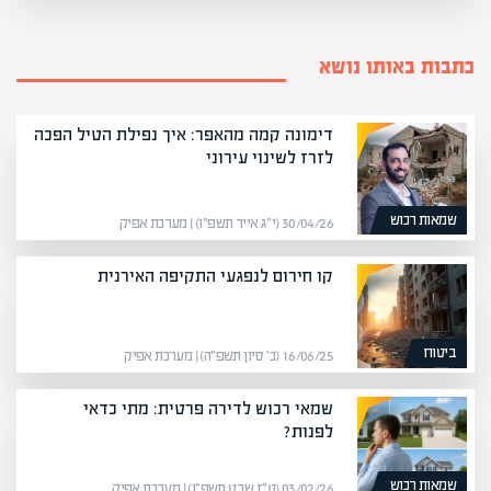
כתבות באותו נושא
דימונה קמה מהאפר: איך נפילת הטיל הפכה
לזרז לשינוי עירוני
שמאות רכוש
30/04/26 (י״ג אייר תשפ״ו) | מערכת אפיק
קו חירום לנפגעי התקיפה האירנית
ביטוח
16/06/25 (כ׳ סיון תשפ״ה) | מערכת אפיק
שמאי רכוש לדירה פרטית: מתי כדאי
לפנות?
שמאות רכוש
03/02/26 (ט״ז שבט תשפ״ו) | מערכת אפיק