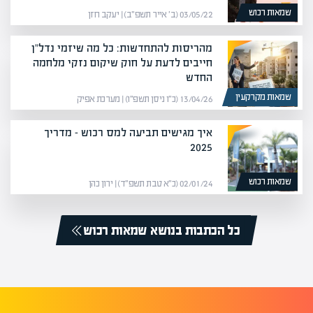
שמאות רכוש
03/05/22 (ב׳ אייר תשפ״ב) | יעקב חזן
מהריסות להתחדשות: כל מה שיזמי נדל"ן
חייבים לדעת על חוק שיקום נזקי מלחמה
החדש
שמאות מקרקעין
13/04/26 (כ״ו ניסן תשפ״ו) | מערכת אפיק
איך מגישים תביעה למס רכוש – מדריך
2025
שמאות רכוש
02/01/24 (כ״א טבת תשפ״ד) | ירון כהן
כל הכתבות בנושא שמאות רכוש