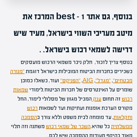
בנוסף, גם אתר
best – 1
המרכז את
מיטב מעריכי השווי בישראל, מעיד שיש
דרישה לשמאי
רכוש בישראל.
.
בנוסף צריך לזכור, חלק ניכר משמאי הרכוש מועסקים
כשכירים בחברות הביטוח המובילות בישראל דוגמת
"מנורה
מבטחים"
,
"מגדל"
,
AIG
,
"הפניקס"
ועוד, כשאלו כמובן
שומרים על האינטרסים של חברות הביטוח.לימודי
שמאות
רכוש
זה תחום
ענק
המכיל מגוון של מסלולי לימוד, החל
מקורס הערכת אומנות ועתיקות ועד לשמאות
רכוש
וחקלאות
, עד מומחה לבית משפט וללא צורך ב
הסמכה
ממשלתית
כל שהיא.
השכר של שמאי רכוש
משתנה וזה תלוי
מאוד בהיקף תעודות ההסמכה שיש לכם.