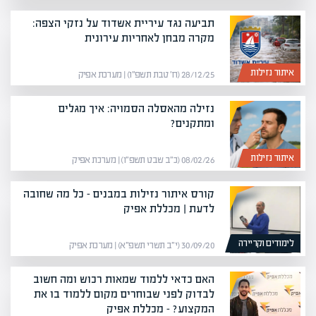
תביעה נגד עיריית אשדוד על נזקי הצפה:
מקרה מבחן לאחריות עירונית
איתור נזילות
28/12/25 (ח׳ טבת תשפ״ו) | מערכת אפיק
נזילה מהאסלה הסמויה: איך מגלים
ומתקנים?
איתור נזילות
08/02/26 (כ״ב שבט תשפ״ו) | מערכת אפיק
קורס איתור נזילות במבנים – כל מה שחובה
לדעת | מכללת אפיק
לימודים וקריירה
30/09/20 (י״ב תשרי תשפ״א) | מערכת אפיק
האם כדאי ללמוד שמאות רכוש ומה חשוב
לבדוק לפני שבוחרים מקום ללמוד בו את
המקצוע? – מכללת אפיק