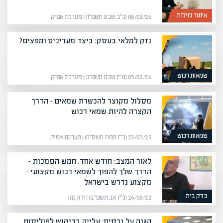
איתור נזילות
08/02/26 (כ״ב שבט תשפ״ו) | מערכת אפיק
נזק למלאי בעסק: כיצד מעריכים ומפצים?
שמאות רכוש
03/02/26 (ט״ז שבט תשפ״ו) | מערכת אפיק
מסלול מקוצר להכשרת שמאים – הדרך
הקצרה להיות שמאי רכוש
שמאות רכוש
23/07/25 (כ״ז תמוז תשפ״ה) | מערכת אפיק
לאור המצב: חודש אחד, חמש הסמכות –
הדרך שלך להפוך לשמאי רכוש מקצועי –
מקצוע נדרש בישראל
בדק בית
24/08/22 (כ״ז אב תשפ״ב) | ירון כהן
הגנה על נכסים: עלייה בביקוש לפוליסות