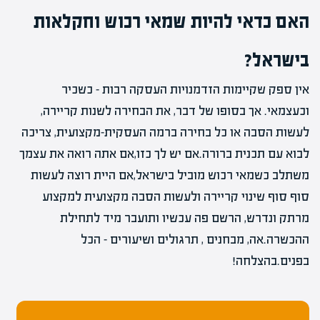
האם כדאי להיות שמאי רכוש וחקלאות
בישראל?
אין ספק שקיימות הזדמנויות העסקה רבות – כשכיר
וכעצמאי. אך בסופו של דבר, את הבחירה לשנות קריירה,
לעשות הסבה או כל בחירה ברמה העסקית-מקצועית, צריכה
לבוא עם תכנית ברורה.אם יש לך כזו,אם אתה רואה את עצמך
משתלב כשמאי רכוש מוביל בישראל,אם היית רוצה לעשות
סוף סוף שינוי קריירה ולעשות הסבה מקצועית למקצוע
מרתק ונדרש, הרשם פה עכשיו ותועבר מיד לתחילת
ההכשרה.אה, מבחנים , תרגולים ושיעורים – הכל
בפנים.בהצלחה!