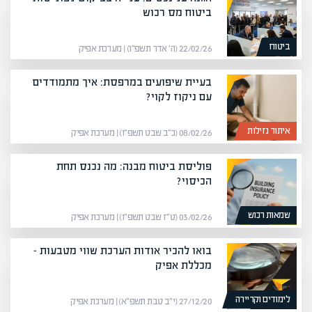
ביטוח מס רכוש
ביטוח
22/02/26 (ה׳ אדר תשפ״ו) | מערכת אפיק
בעיית שיפועים במרפסת: איך מתמודדים
עם ניקוז לקוי?
איתור נזילות
08/02/26 (כ״ב שבט תשפ״ו) | מערכת אפיק
פוליסת ביטוח מבנה: מה נכנס תחת
הכיסוי?
שמאות רכוש
03/02/26 (ט״ז שבט תשפ״ו) | מערכת אפיק
בואו להכיר אודות הערכת שווי מטבעות –
מכללת אפיק
לימודים וקריירה
27/12/20 (י״ב טבת תשפ״א) | מערכת אפיק