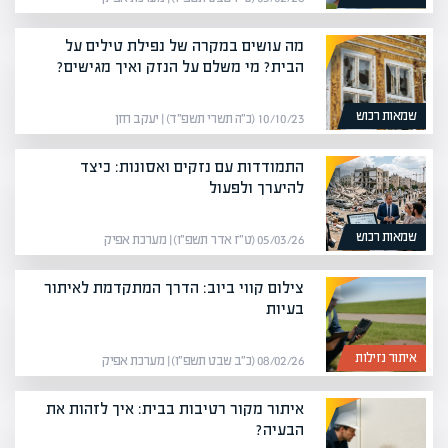
מה עושים במקרה של נפילת טילים על
הבית? מי משלם על הנזק ואיך מגישים?
שמאות רכוש
10/10/23 (כ״ה תשרי תשפ״ד) | יעקב חזן
התמודדות עם נזקים ואסונות: כיצד
להיערך ולפעול
שמאות רכוש
05/03/26 (ט״ז אדר תשפ״ו) | מערכת אפיק
צילום קווי ביוב: הדרך המתקדמת לאיתור
בעיות
איתור נזילות
08/02/26 (כ״ב שבט תשפ״ו) | מערכת אפיק
איתור מקור רטיבות בבית: איך לזהות את
הבעיה?