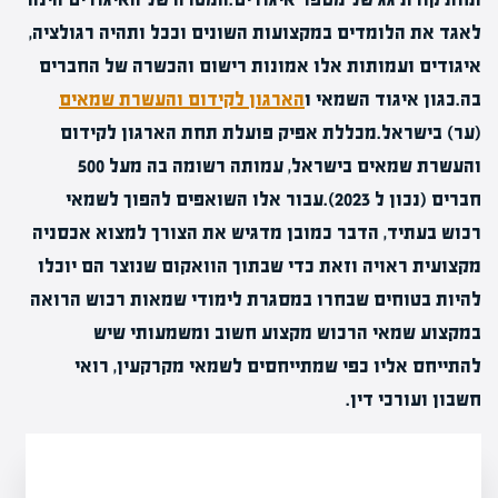
לאגד את הלומדים במקצועות השונים וככל ותהיה רגולציה,
איגודים ועמותות אלו אמונות רישום והכשרה של החברים
בה.כגון איגוד השמאי ו
הארגון לקידום והעשרת שמאים
(ער) בישראל.מכללת אפיק פועלת תחת הארגון לקידום
והעשרת שמאים בישראל, עמותה רשומה בה מעל 500
חברים (נכון ל 2023).עבור אלו השואפים להפוך לשמאי
רכוש בעתיד, הדבר כמובן מדגיש את הצורך למצוא אכסניה
מקצועית ראויה וזאת כדי שבתוך הוואקום שנוצר הם יוכלו
להיות בטוחים שבחרו במסגרת לימודי שמאות רכוש הרואה
במקצוע שמאי הרכוש מקצוע חשוב ומשמעותי שיש
להתייחס אליו כפי שמתייחסים לשמאי מקרקעין, רואי
חשבון ועורכי דין.