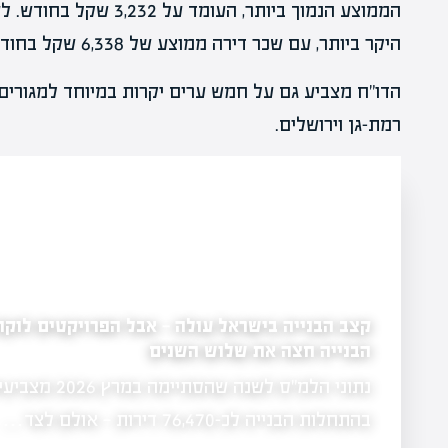
הממוצע הנמוך ביותר, העו
היקר ביותר, עם שכר דירה ממוצע של 6,338 שקל בחודש.
הדו"ח מצביע גם על חמש ערים יקרות במיוחד למגורים 
רמת-גן וירושלים.
פריצת דרך לשוק הש
לה — אבל הפרויקטים לוקחים יותר זמן: משך
השנים
ולהקל על יזמים
הוועדה הבין-מש
נתוני הלמ"ס לשנה שהסתיימה במרץ 2026 מצביעים על עלייה של 1.7%
ניירות ערך הגיש