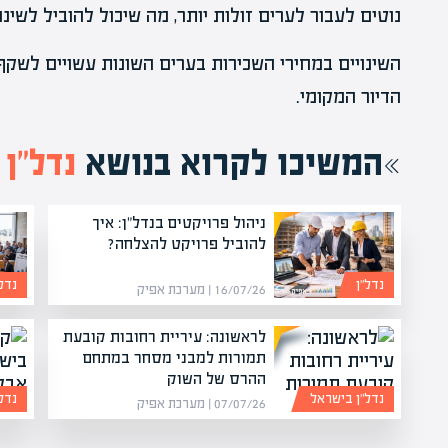
נוטים לעבור לערים זולות יותר, מה שיכול להוביל לשינ
השינויים במחירי השכירות בערים השונות עשויים לשקף
הדיור המקומי.
המשיכו לקרוא בנושא
נדל”ן
ניהול פרויקטים בנדל"ן: איך
להוביל פרויקט להצלחה?
נדל”ן
נדל
16/07/26 | מערכת אפיק
לראשונה: עיריית רחובות קובעת
תמורות למבני מסחר במתחם
ההרס של השוק
נדל”ן בישראל
נדל
07/07/26 | מערכת אפיק