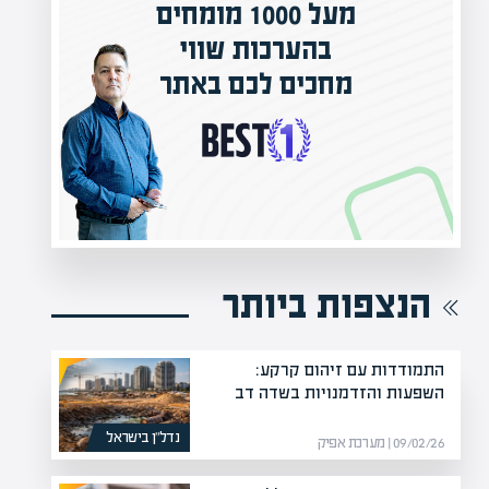
מעל 1000 מומחים
בהערכות שווי
המרצים
מחכים לכם באתר
מחכים
הקריי
הנצפות ביותר
התמודדות עם זיהום קרקע:
השפעות והזדמנויות בשדה דב
נדל”ן בישראל
09/02/26 | מערכת אפיק