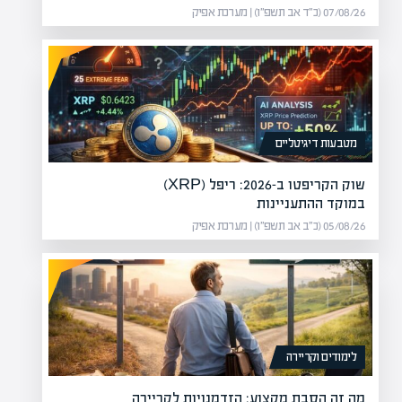
07/08/26 (כ״ד אב תשפ״ו) | מערכת אפיק
מטבעות דיגיטליים
שוק הקריפטו ב-2026: ריפל (XRP)
במוקד ההתעניינות
05/08/26 (כ״ב אב תשפ״ו) | מערכת אפיק
לימודים וקריירה
מה זה הסבת מקצוע: הזדמנויות לקריירה