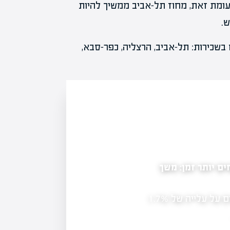
מד על 3,232 שקל בחודש. לעומת זאת, מחוז תל-אביב ממשיך להיות
בשכירות: תל-אביב, הרצליה, כפר-סבא,
כירות: הוועדה לקרנות הריט ממליצה להסיר חסמים
רדית שפעלה מטעם רשות המסים, אגף התקציבים ורשות
ה את המלצותיה לשיפור מצב קרנות הריט…