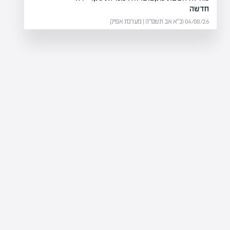
חדשה
04/08/26 (כ״א אב תשפ״ו) | מערכת אפיק