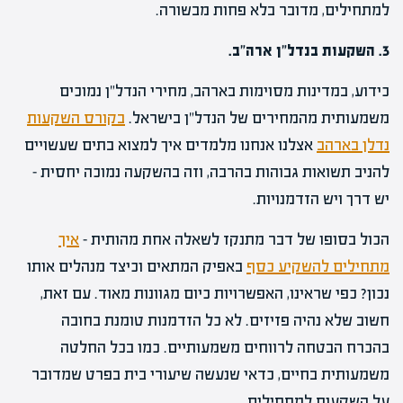
למתחילים, מדובר בלא פחות מבשורה.
3. השקעות בנדל"ן ארה"ב.
כידוע, במדינות מסוימות בארהב, מחירי הנדל"ן נמוכים
משמעותית מהמחירים של הנדל"ן בישראל.
בקורס השקעות
נדלן בארהב
אצלנו אנחנו מלמדים איך למצוא בתים שעשויים
להניב תשואות גבוהות בהרבה, וזה בהשקעה נמוכה יחסית –
יש דרך ויש הזדמנויות.
הכול בסופו של דבר מתנקז לשאלה אחת מהותית –
איך
מתחילים להשקיע כסף
באפיק המתאים וכיצד מנהלים אותו
נכון? כפי שראינו, האפשרויות כיום מגוונות מאוד. עם זאת,
חשוב שלא נהיה פזיזים. לא כל הזדמנות טומנת בחובה
בהכרח הבטחה לרווחים משמעותיים. כמו בכל החלטה
משמעותית בחיים, כדאי שנעשה שיעורי בית בפרט שמדובר
על השקעות למתחילים.