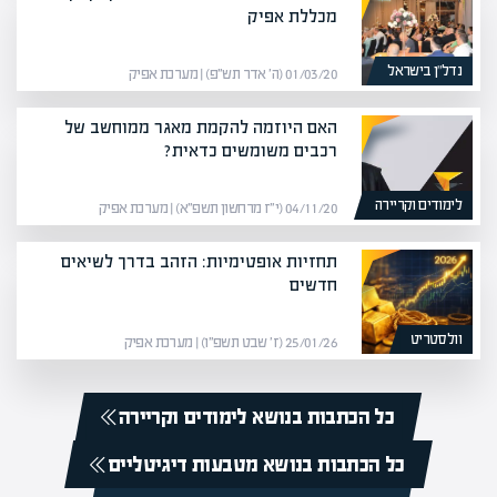
מכללת אפיק
נדל”ן בישראל
01/03/20 (ה׳ אדר תש״פ) | מערכת אפיק
האם היוזמה להקמת מאגר ממוחשב של
רכבים משומשים כדאית?
לימודים וקריירה
04/11/20 (י״ז מרחשון תשפ״א) | מערכת אפיק
תחזיות אופטימיות: הזהב בדרך לשיאים
חדשים
וולסטריט
25/01/26 (ז׳ שבט תשפ״ו) | מערכת אפיק
כל הכתבות בנושא לימודים וקריירה
כל הכתבות בנושא מטבעות דיגיטליים