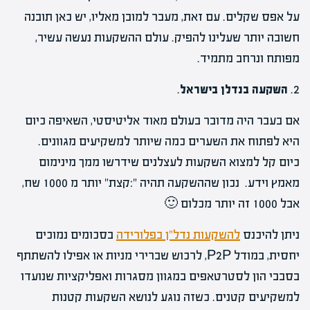
על אפס שקלים. עם זאת, מעבר למובן מאליו, יש כאן תובנה
חשובה יותר שעלינו להפיק. עולם ההשקעות נעשה עשיר,
מפותח ונרחב מתמיד.
2.
השקעה בנדלן בישראל
.
אם בעבר היה מדובר בעולם מאוד אליטיסטי, השאיפה כיום
היא לפתוח את השערים כמה שיותר למשקיעים מגוונים.
כיום קל למצוא השקעות לעצלנים שידרשו ממך מינימום
מאמץ וידע. נכון שההשקעה תהיה ":קצת" יותר מ 1000 שח,
אבל 1000 זה יותר מכלום 🙂
ניתן להיכנס
להשקעות נדל"ן בפלורידה
בסכומים נמוכים
יחסית, במודל P2P, לרכוש שברירי מניות או אפילו להשתתף
בסבבי הון לסטרטאפים במגוון מסגרות ואפליקציות שנועדו
למשקיעים קטנים. כשזה נוגע לנושא השקעות קטנות