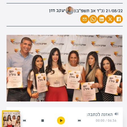
יעקב חזן
21/08/22 (כ״ד אב תשפ״ב)
|
האזנה לכתבה:
00:00
/
06:36