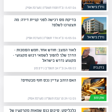
נדל”ן בישראל
13/07/26 (כ״ח תמוז תשפ״ו) | מערכת אפיק
בדיקת מס רכישה לפני קניית דירה: מה
תצטרכו לשלם?
נדל”ן בישראל
10/03/26 (כ״א אדר תשפ״ו) | מערכת אפיק
לאור המצב: חודש אחד, חמש הסמכות –
הדרך שלך להפוך לשמאי רכוש מקצועי –
מקצוע נדרש בישראל
בדק בית
24/08/22 (כ״ז אב תשפ״ב) | ירון כהן
האם הזהב עדיין נכס חוף מבטחים?
שוק ההון
29/12/25 (ט׳ טבת תשפ״ו) | מערכת אפיק
כלכליסט: סיכום כנס שמאות מקרקעין של