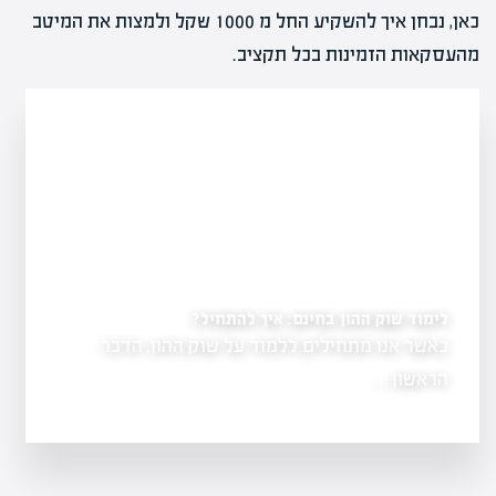
כאן, נבחן איך להשקיע החל מ 1000 שקל ולמצות את המיטב
מהעסקאות הזמינות בכל תקציב.
לימוד שוק ההון בחינם: איך להתחיל?
יל פרויקט להצלחה?
כאשר אנו מתחילים ללמוד על שוק ההון, הדבר
 והבנה של
הראשון…