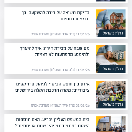
בדיקת תשואה על דירה להשקעה: כך
תבטיחו רווחיות
נדל”ן בישראל
11/03/26 (כ״ב אדר תשפ״ו) | מערכת אפיק
מס שבח על מכירת דירה: איך להיערך
ולהימנע מהפתעות לא רצויות
נדל”ן בישראל
11/03/26 (כ״ב אדר תשפ״ו) | מערכת אפיק
איזון בין חופש הביטוי לניהול פרויקטים
ציבוריים: מקרה הרכבת הקלה בירושלים
נדל”ן בישראל
03/05/26 (ט״ז אייר תשפ״ו) | מערכת אפיק
בית המשפט העליון יכריע: האם תוספות
השטח בפינוי בינוי יהיו שוות או יחסיות?