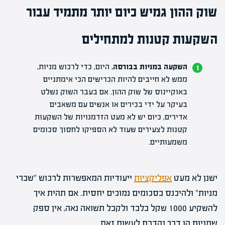
שוק ההון גמיש כיום יותר מתמיד עבור
השקעות קטנות למתחילים
השקעה במניות בבורסה.
היום, כדי לרכוש
מניות
,
ממש לא חייבים להיות הכרישים הכי אימתניים
באוקיינוס של שוק ההון. אם בעבר השוק נשלט
בעיקר על ידי בכירים או אנשים עם משאבים
אדירים, כיום יש לא מעט הזדמנויות של ה
שקעות
קטנות
לצעירים שעוד לא הספיקו לחסוך סכומים
משמעותיים.
ישנן לא מעט
אפליקציות
ייעודיות המאפשרות לרכוש "שברי
מניות" ולהיכנס בסכומים נמוכים יחסית. אם תהית איך
להשקיע 1000 שקל בלבד ולקבל תשואה נאה, אין ספק
שמניות הן דרך נהדרת לעשות זאת.