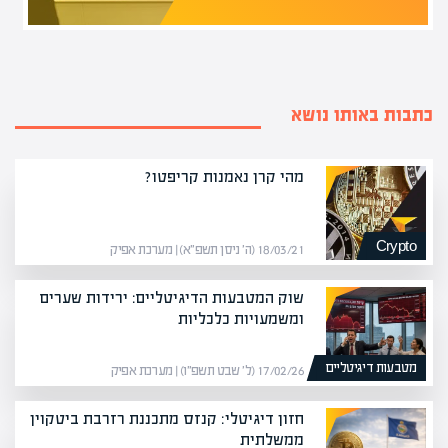
כתבות באותו נושא
מהי קרן נאמנות קריפטו?
Crypto
18/03/21 (ה׳ ניסן תשפ״א) | מערכת אפיק
שוק המטבעות הדיגיטליים: ירידות שערים
ומשמעויות כלכליות
מטבעות דיגיטליים
17/02/26 (ל׳ שבט תשפ״ו) | מערכת אפיק
חזון דיגיטלי: קנזס מתכננת רזרבת ביטקוין
ממשלתית