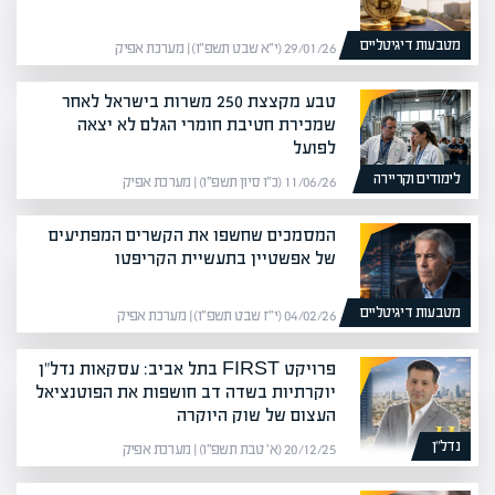
מטבעות דיגיטליים
29/01/26 (י״א שבט תשפ״ו) | מערכת אפיק
טבע מקצצת 250 משרות בישראל לאחר
שמכירת חטיבת חומרי הגלם לא יצאה
לפועל
לימודים וקריירה
11/06/26 (כ״ו סיון תשפ״ו) | מערכת אפיק
המסמכים שחשפו את הקשרים המפתיעים
של אפשטיין בתעשיית הקריפטו
מטבעות דיגיטליים
04/02/26 (י״ז שבט תשפ״ו) | מערכת אפיק
פרויקט FIRST בתל אביב: עסקאות נדל"ן
יוקרתיות בשדה דב חושפות את הפוטנציאל
העצום של שוק היוקרה
נדל”ן
20/12/25 (א׳ טבת תשפ״ו) | מערכת אפיק