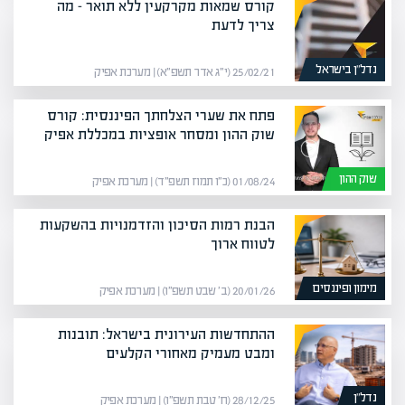
קורס שמאות מקרקעין ללא תואר – מה
צריך לדעת
נדל”ן בישראל
25/02/21 (י״ג אדר תשפ״א) | מערכת אפיק
פתח את שערי הצלחתך הפיננסית: קורס
שוק ההון ומסחר אופציות במכללת אפיק
שוק ההון
01/08/24 (כ״ו תמוז תשפ״ד) | מערכת אפיק
הבנת רמות הסיכון והזדמנויות בהשקעות
לטווח ארוך
מימון ופיננסים
20/01/26 (ב׳ שבט תשפ״ו) | מערכת אפיק
ההתחדשות העירונית בישראל: תובנות
ומבט מעמיק מאחורי הקלעים
נדל”ן
28/12/25 (ח׳ טבת תשפ״ו) | מערכת אפיק