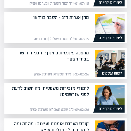
לימודים וקריירה
01/07/15 (י״ד תמוז תשע״ה) | מערכת אפיק
מהן אגרות חוב – הסבר בוידאו
לימודים וקריירה
01/07/15 (י״ד תמוז תשע״ה) | רוני מנשה
מהפכה פיננסית בחינוך: תוכנית חדשה
בבתי הספר
יזמות ועסקים
23/02/26 (ו׳ אדר תשפ״ו) | מערכת אפיק
לימודי מזכירות משפטית: מה חשוב לדעת
לפני שנרשמים?
לימודים וקריירה
09/02/26 (כ״ב שבט תשפ״ו) | מערכת אפיק
קורס הערכת אומנות ועיצוב : מה זה ומה
לומדים בו? – מכללת אפיק