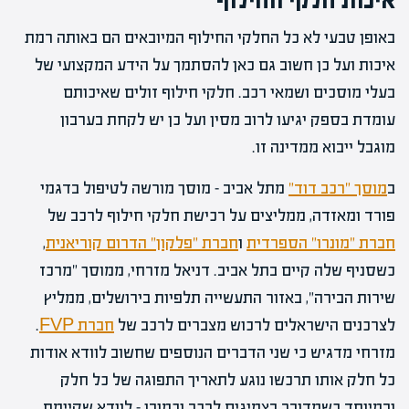
באופן טבעי לא כל החלקי החילוף המיובאים הם באותה רמת
איכות ועל כן חשוב גם כאן להסתמך על הידע המקצועי של
בעלי מוסכים ושמאי רכב. חלקי חילוף זולים שאיכותם
עומדת בספק יגיעו לרוב מסין ועל כן יש לקחת בערבון
מוגבל ייבוא ממדינה זו.
ב
מוסך "רכב דוד"
מתל אביב – מוסך מורשה לטיפול בדגמי
פורד ומאזדה, ממליצים על רכישת חלקי חילוף לרכב של
חברת "מונרו" הספרדית
ו
חברת "פלקון" הדרום קוריאנית
,
כשסניף שלה קיים בתל אביב. דניאל מזרחי, ממוסך "מרכז
שירות הבירה", באזור התעשייה תלפיות בירושלים, ממליץ
לצרכנים הישראלים לרכוש מצברים לרכב של
חברת FVP
.
מזרחי מדגיש כי שני הדברים הנוספים שחשוב לוודא אודות
כל חלק אותו תרכשו נוגע לתאריך התפוגה של כל חלק
ובמיוחד כשמדובר בצמיגים לרכב וכמובן – לוודא שקיימת