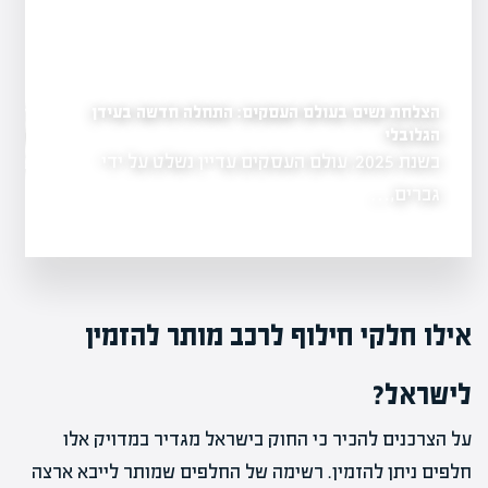
הצלחת נשים בעולם העסקים: התחלה חדשה בעידן
קורס עוזרת אישית וירטו
מקצועות המבוקשים בהערכת
לקריירה מרוויחה ומבוק
הגלובלי
בשנת 2025, עולם העסקים עדיין נשלט על ידי
האם חלמת על מק
 השווי ממשיך
לנהל…
גברים,…
אילו חלקי חילוף לרכב מותר להזמין
לישראל?
על הצרכנים להכיר כי החוק בישראל מגדיר במדויק אלו
חלפים ניתן להזמין. רשימה של החלפים שמותר לייבא ארצה