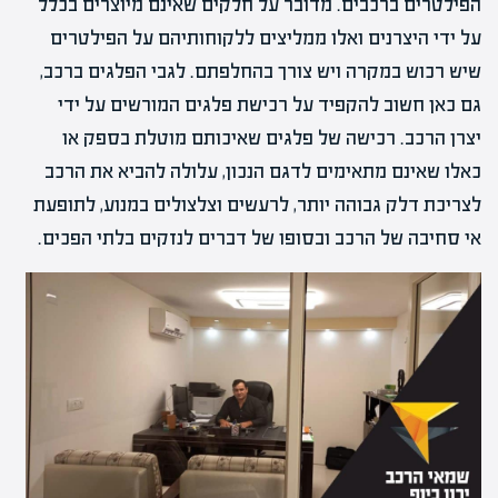
הפילטרים ברכבים. מדובר על חלקים שאינם מיוצרים בכלל
על ידי היצרנים ואלו ממליצים ללקוחותיהם על הפילטרים
שיש רכוש במקרה ויש צורך בהחלפתם. לגבי הפלגים ברכב,
גם כאן חשוב להקפיד על רכישת פלגים המורשים על ידי
יצרן הרכב. רכישה של פלגים שאיכותם מוטלת בספק או
כאלו שאינם מתאימים לדגם הנכון, עלולה להביא את הרכב
לצריכת דלק גבוהה יותר, לרעשים וצלצולים במנוע, לתופעת
אי סחיבה של הרכב ובסופו של דברים לנזקים בלתי הפכים.