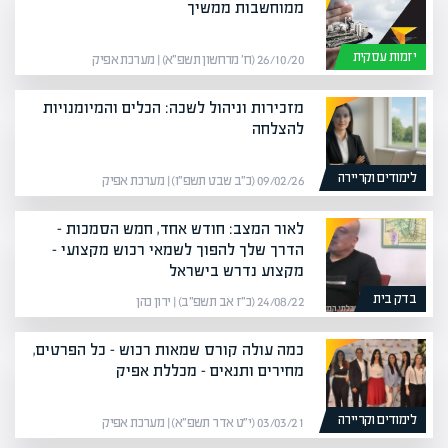
ממוחשבות ממשיך
יזמות עסקית
26/10/20 (ח׳ מרחשון תשפ״א) | מערכת אפיק
מזכירות וניהול לשכה: הכלים והמיומנויות
להצלחה
לימודים וקריירה
09/02/26 (כ״ב שבט תשפ״ו) | מערכת אפיק
לאור המצב: חודש אחד, חמש הסמכות –
הדרך שלך להפוך לשמאי רכוש מקצועי –
מקצוע נדרש בישראל
בדק בית
24/08/22 (כ״ז אב תשפ״ב) | ירון כהן
כמה עולה קורס שמאות רכוש – כל הפרטים,
מחירים ותנאים – מכללת אפיק
לימודים וקריירה
03/03/21 (י״ט אדר תשפ״א) | מערכת אפיק