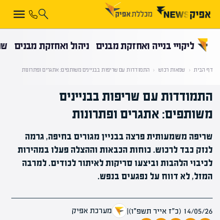
קראת 0% מתוך הכתבה
ליקויי בנייה ואחזקת מבנים
ניהול ואחזקת מבנים
שמ
דף הבית
‹
שמאות רכוש
‹
התמודדות עם שריפות בבניינים משותפים: אתגרים ופתרונות
התמודדות עם שריפות בבניינים
משותפים: אתגרים ופתרונות
שריפה משמעותית פרצה בבניין מגורים בחיפה, גרמה
לנזק כבד לרכוש. כוחות הכבאות וההצלה פעלו במהירות
לכיבוי הלהבות וביצעו סריקות לאיתור לכודים. למרבה
המזל, לא דווח על נפגעים בנפש.
מערכת אפיק
14/05/26 (כ״ז אייר תשפ״ו)
|