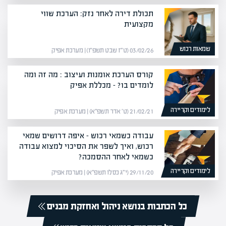
תכולת דירה לאחר נזק: הערכת שווי
מקצועית
שמאות רכוש
03/02/26 (ט״ז שבט תשפ״ו) | מערכת אפיק
קורס הערכת אומנות ועיצוב : מה זה ומה
לומדים בו? – מכללת אפיק
לימודים וקריירה
21/02/21 (ט׳ אדר תשפ״א) | מערכת אפיק
עבודה כשמאי רכוש – איפה דרושים שמאי
רכוש, ואיך לשפר את הסיכוי למצוא עבודה
כשמאי לאחר ההסמכה?
לימודים וקריירה
29/11/20 (י״ג כסלו תשפ״א) | מערכת אפיק
כל הכתבות בנושא ניהול ואחזקת מבנים