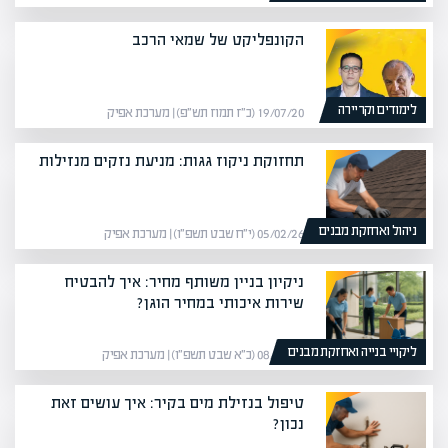
הקונפליקט של שמאי הרכב
לימודים וקריירה
19/07/20 (כ״ז תמוז תש״פ) | מערכת אפיק
תחזוקת ניקוז גגות: מניעת נזקים מנזילות
ניהול ואחזקת מבנים
05/02/26 (י״ח שבט תשפ״ו) | מערכת אפיק
ניקיון בניין משותף מחיר: איך להבטיח
שירות איכותי במחיר הוגן?
ליקויי בנייה ואחזקת מבנים
08/02/26 (כ״א שבט תשפ״ו) | מערכת אפיק
טיפול בנזילת מים בקיר: איך עושים זאת
נכון?