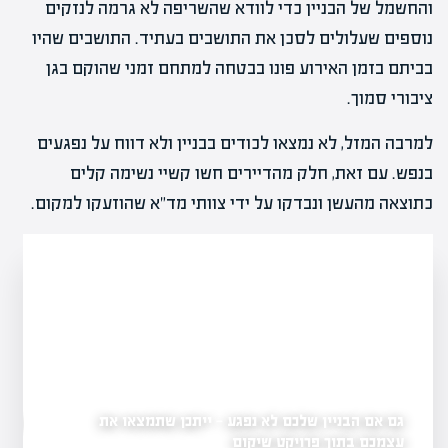
והחשמל של הבניין כדי לוודא שהשריפה לא גרמה לנזקים
נוספים שעלולים לסכן את התושבים בעתיד. התושבים שהיו
בביתם בזמן האירוע פונו בבטחה למתחם זמני שהוקם בגן
ציבורי סמוך.
למרבה המזל, לא נמצאו לכודים בבניין ולא דווח על נפגעים
בנפש. עם זאת, חלק מהדיירים חשו קשיי נשימה קלים
כתוצאה מהעשן ונבדקו על ידי צוותי מד"א שהוזעקו למקום.
גם אם הבניין שלכם לא נפגע — ייתכן שתמצאו את
ליקויי בנייה: פסיקה תק
הנדל"ן
עצמכם בתוך פרויקט שיקום
התביעה שלך