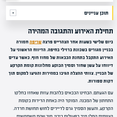
תוכן עניינים
תחילת האירוע והתגובה המהירה
ביום שלישי בשעות אחר הצהריים פרצה
שריפה
חמורה
בבניין מגורים בשכונת ברזילי בחיפה. הדיווח הראשוני על
האירוע התקבל בתחנת הכבאות של מחוז חוף, כאשר עדים
דיווחו על עשן שחור וסמיך הבוקע מחלונות קומת הקרקע
של הבניין. צוותי ההצלה הגיבו במהירות והגיעו למקום תוך
דקות ספורות.
עם הגעתם, הבחינו הכבאים בלהבות עזות שאחזו בחלקו
התחתון של המבנה. המוקד היה באחת הדירות בקומת
הקרקע, והעשן הסמיך גרם לדיירים לחוש תחושת חרדה.
הצוותים החלו מיד בפעולות כיבוי, תוך שהם משתמשים