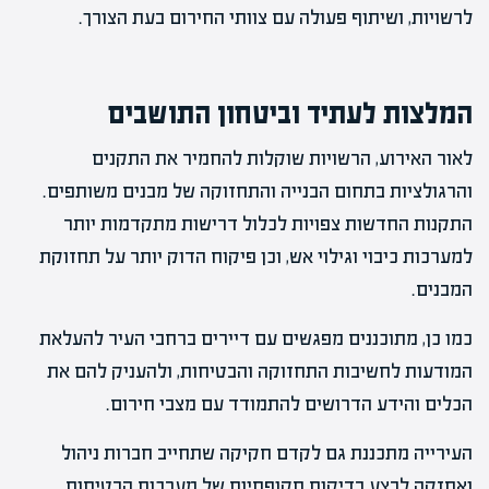
לרשויות, ושיתוף פעולה עם צוותי החירום בעת הצורך.
המלצות לעתיד וביטחון התושבים
לאור האירוע, הרשויות שוקלות להחמיר את התקנים
והרגולציות בתחום הבנייה והתחזוקה של מבנים משותפים.
התקנות החדשות צפויות לכלול דרישות מתקדמות יותר
למערכות כיבוי וגילוי אש, וכן פיקוח הדוק יותר על תחזוקת
המבנים.
כמו כן, מתוכננים מפגשים עם דיירים ברחבי העיר להעלאת
המודעות לחשיבות התחזוקה והבטיחות, ולהעניק להם את
הכלים והידע הדרושים להתמודד עם מצבי חירום.
העירייה מתכננת גם לקדם חקיקה שתחייב חברות ניהול
ואחזקה לבצע בדיקות תקופתיות של מערכות הבטיחות