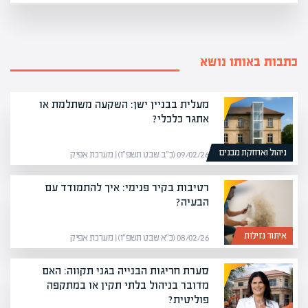
כתבות באותו נושא
מעלית בבניין ישן: השקעה משתלמת או
אתגר כלכלי?
ניהול ואחזקת מבנים
09/02/26 (כ״ב שבט תשפ״ו) | מערכת אפיק
רטיבות בקיר פנימי: איך להתמודד עם
הבעיה?
איתור נזילות
08/02/26 (כ״א שבט תשפ״ו) | מערכת אפיק
סערת חריגות הבנייה בגני תקווה: האם
מדובר בניהול בלתי תקין או במתקפה
פוליטית?