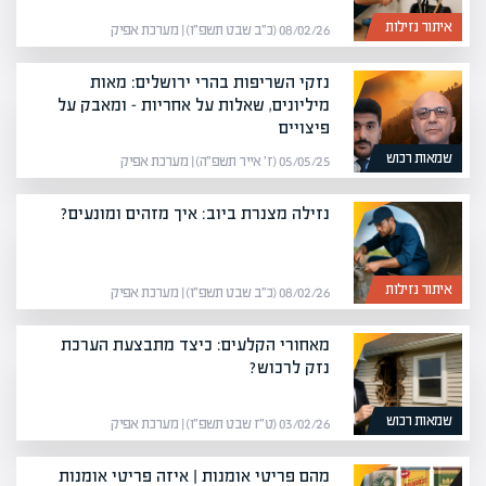
איתור נזילות
08/02/26 (כ״ב שבט תשפ״ו) | מערכת אפיק
נזקי השריפות בהרי ירושלים: מאות
מיליונים, שאלות על אחריות – ומאבק על
פיצויים
שמאות רכוש
05/05/25 (ז׳ אייר תשפ״ה) | מערכת אפיק
נזילה מצנרת ביוב: איך מזהים ומונעים?
איתור נזילות
08/02/26 (כ״ב שבט תשפ״ו) | מערכת אפיק
מאחורי הקלעים: כיצד מתבצעת הערכת
נזק לרכוש?
שמאות רכוש
03/02/26 (ט״ז שבט תשפ״ו) | מערכת אפיק
מהם פריטי אומנות | איזה פריטי אומנות