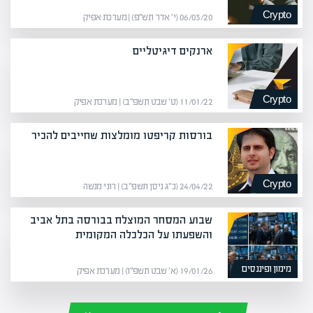
Crypto
06/03/20 (י׳ אדר תש״פ) | מערכת אפיק
ארנקים דיגיטליים
Crypto
11/01/22 (ט׳ שבט תשפ״ב) | מערכת אפיק
בורסות קריפטו מומלצות שחייבים להכיר
Crypto
24/04/22 (כ״ג ניסן תשפ״ב) | רוני מנשה
שבוע המסחר המוצלח בבורסה בתל אביב
והשפעתו על הכלכלה המקומית
מימון ופיננסים
19/01/26 (א׳ שבט תשפ״ו) | מערכת אפיק