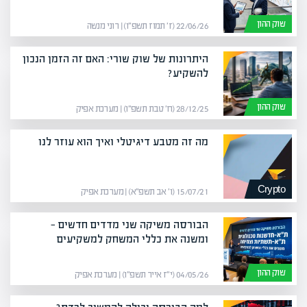
שוק ההון
22/06/26 (ז׳ תמוז תשפ״ו) | רוני מנשה
היתרונות של שוק שורי: האם זה הזמן הנכון
להשקיע?
שוק ההון
28/12/25 (ח׳ טבת תשפ״ו) | מערכת אפיק
מה זה מטבע דיגיטלי ואיך הוא עוזר לנו
Crypto
15/07/21 (ו׳ אב תשפ״א) | מערכת אפיק
הבורסה משיקה שני מדדים חדשים —
ומשנה את כללי המשחק למשקיעים
שוק ההון
04/05/26 (י״ז אייר תשפ״ו) | מערכת אפיק