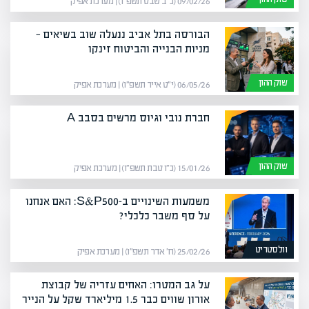
09/02/26 (כ״ב שבט תשפ״ו) | מערכת אפיק
הבורסה בתל אביב ננעלה שוב בשיאים —
מניות הבנייה והביטוח זינקו
שוק ההון
06/05/26 (י״ט אייר תשפ״ו) | מערכת אפיק
חברת נובי וגיוס מרשים בסבב A
שוק ההון
15/01/26 (כ״ו טבת תשפ״ו) | מערכת אפיק
משמעות השינויים ב-S&P500: האם אנחנו
על סף משבר כלכלי?
וולסטריט
25/02/26 (ח׳ אדר תשפ״ו) | מערכת אפיק
על גב המטרו: האחים עזריה של קבוצת
אורון שווים כבר 1.5 מיליארד שקל על הנייר