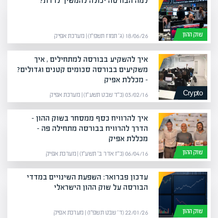
למה הבורסה יכולה להמשיך לרדת?
שוק ההון
18/06/26 (ג׳ תמוז תשפ״ו) | מערכת אפיק
איך להשקיע בבורסה למתחילים , איך
משקיעים בבורסה סכומים קטנים וגדולים?
– מכללת אפיק
Crypto
03/02/16 (כ״ד שבט תשע״ו) | מערכת אפיק
איך להרוויח כסף ממסחר בשוק ההון –
הדרך להרוויח בבורסה מתחילה פה –
מכללת אפיק
שוק ההון
06/04/16 (כ״ז אדר ב׳ תשע״ו) | מערכת אפיק
עדכון פברואר: השפעת השינויים במדדי
הבורסה על שוק ההון הישראלי
שוק ההון
22/01/26 (ד׳ שבט תשפ״ו) | מערכת אפיק