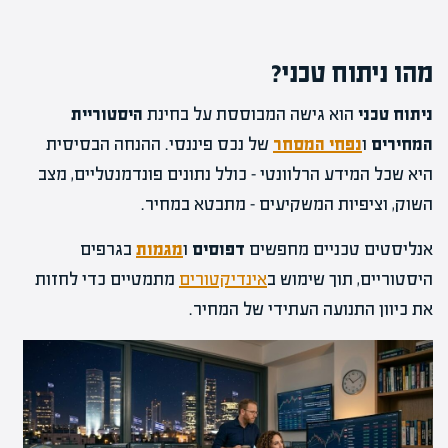
מהו ניתוח טכני?
ניתוח טכני
הוא גישה המבוססת על בחינת
היסטוריית
המחירים
ו
נפחי המסחר
של נכס פיננסי. ההנחה הבסיסית
היא שכל המידע הרלוונטי – כולל נתונים פונדמנטליים, מצב
השוק, וציפיות המשקיעים – מתבטא במחיר.
אנליסטים טכניים מחפשים
דפוסים
ו
מגמות
בגרפים
היסטוריים, תוך שימוש ב
אינדיקטורים
מתמטיים כדי לחזות
את כיוון התנועה העתידי של המחיר.