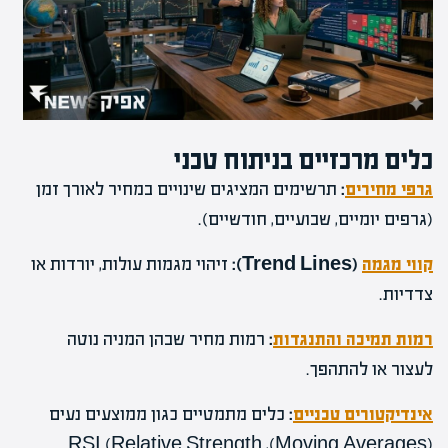
כלים מרכזיים בניתוח טכני
גרפי מחירים
:
תרשימים המציגים שינויים במחיר לאורך זמן
(גרפים יומיים, שבועיים, חודשיים).
קווי מגמה
(Trend Lines):
זיהוי מגמות עולות, יורדות או
צדדיות.
רמות תמיכה והתנגדות
:
רמות מחיר שבהן המניה נוטה
לעצור או להתהפך.
אינדיקטורים טכניים
:
כלים מתמטיים כגון ממוצעים נעים
(Moving Averages), RSI (Relative Strength