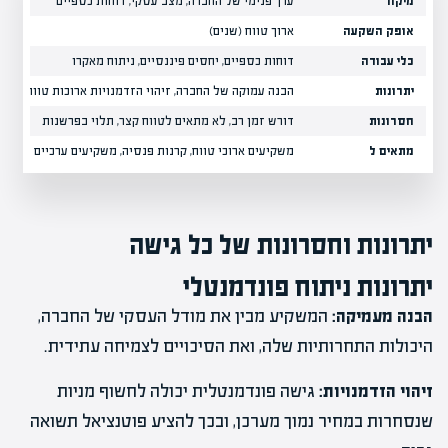
מיקוד
ערך פנימי של החברה, מצב עסקי, דוחות כספיים
ד
אופק השקעה
ארוך טווח (שנים)
ק
כלי עבודה
דוחות כספיים, יחסים פיננסיים, ניתוח מאקרו
ג
יתרונות
הבנה עמוקה של החברה, זיהוי הזדמנויות ארוכות טווח
ז
חסרונות
דורש זמן רב, לא מתאים לטווח קצר, תלוי בפרשנות
ל
מתאים ל
משקיעים ארוכי טווח, קרנות פנסיה, משקיעים ערכיים
ס
יתרונות וחסרונות של כל גישה
יתרונות ניתוח פונדמנטלי
הבנה מעמיקה:
המשקיע מבין את מודל העסקי של החברה,
היכולות התחרותיות שלה, ואת הסיכויים לצמיחה עתידית.
זיהוי הזדמנויות:
גישה פונדמנטלית יכולה לחשוף מניות
שנסחרות במחיר נמוך מערכן, ובכך להציע פוטנציאל תשואה