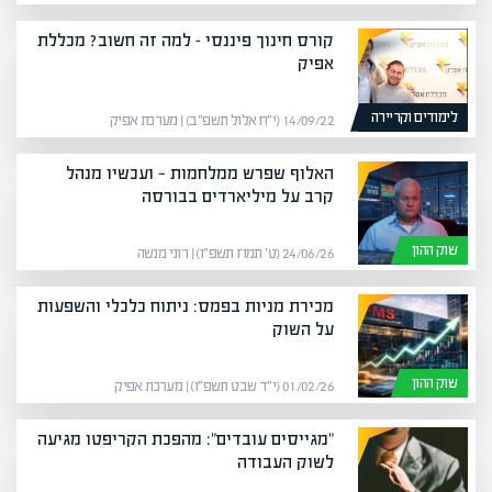
קורס חינוך פיננסי – למה זה חשוב? מכללת
אפיק
לימודים וקריירה
14/09/22 (י״ח אלול תשפ״ב) | מערכת אפיק
האלוף שפרש ממלחמות — ועכשיו מנהל
קרב על מיליארדים בבורסה
שוק ההון
24/06/26 (ט׳ תמוז תשפ״ו) | רוני מנשה
מכירת מניות בפמס: ניתוח כלכלי והשפעות
על השוק
שוק ההון
01/02/26 (י״ד שבט תשפ״ו) | מערכת אפיק
"מגייסים עובדים": מהפכת הקריפטו מגיעה
לשוק העבודה