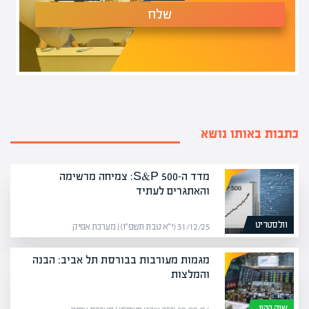
שלח
כתבות באותו נושא
מדד ה-S&P 500: צמיחה מרשימה
והאתגרים לעתיד
וולסטריט
31/12/25 (י״א טבת תשפ״ו) | מערכת אפיק
מגמות מעורבות בבורסת תל אביב: הבנה
והמלצות
שוק ההון