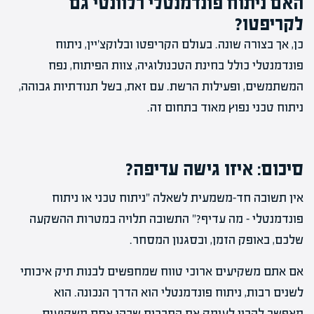
האם ניתוח פונדמנטלי רלוונטי גם
לקריפטו?
כן, אך בצורה שונה. בעולם הקריפטו ובלוקצ'יין, ניתוח
פונדמנטלי כולל בחינת הטכנולוגיה, צוות הפיתוח, נפח
המשתמשים, ופעילות הרשת. עם זאת, בשל תנודתיות גבוהה,
ניתוח טכני נפוץ מאוד בתחום זה.
סיכום: איזו גישה עדיפה?
אין תשובה חד-משמעית לשאלה "ניתוח טכני או ניתוח
פונדמנטלי – מה עדיף?" התשובה תלויה במטרות ההשקעה
שלכם, באופק הזמן, ובסגנון המסחר.
אם אתם משקיעים ארוכי טווח שמחפשים לבנות תיק איכותי
לשנים רבות, ניתוח פונדמנטלי הוא הדרך הנכונה. הוא
מאפשר להבין לעומק את החברות שבהן אתם משקיעים