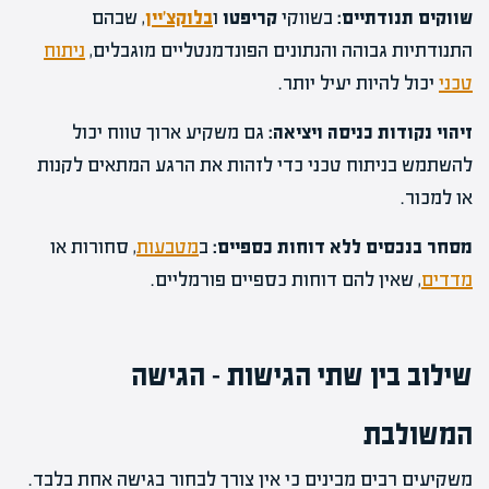
שווקים תנודתיים:
בשווקי
קריפטו
ו
בלוקצ'יין
, שבהם
התנודתיות גבוהה והנתונים הפונדמנטליים מוגבלים,
ניתוח
טכני
יכול להיות יעיל יותר.
זיהוי נקודות כניסה ויציאה:
גם משקיע ארוך טווח יכול
להשתמש בניתוח טכני כדי לזהות את הרגע המתאים לקנות
או למכור.
מסחר בנכסים ללא דוחות כספיים:
ב
מטבעות
, סחורות או
מדדים
, שאין להם דוחות כספיים פורמליים.
שילוב בין שתי הגישות – הגישה
המשולבת
משקיעים רבים מבינים כי אין צורך לבחור בגישה אחת בלבד.