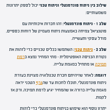
שילוב בין ניתוח פונדמנטלי וניתוח טכני
יכול לספק יתרונות
משמעותיים:
שלב 1 – ניתוח פונדמנטלי:
זהו חברות איכותיות עם
פוטנציאל צמיחה באמצעות ניתוח מעמיק של דוחות כספיים,
מודל עסקי ותעשייה.
שלב 2 –
ניתוח טכני
:
השתמשו בכלים טכניים כדי לזהות את
נקודת הכניסה האופטימלית – מתי המחיר נמצא ב
רמת
תמיכה
או מתחיל במגמת עלייה.
דוגמה:
לאחר שזיהיתם חברת טכנולוגיה מצוינת בעזרת
ניתוח פונדמנטלי, תוכלו לחכות עד שה
גרף
הטכני יראה
מגמת עלייה ברורה או שהמחיר יגיע לרמת תמיכה, ורק אז
לקנות.
יתרון נוסף הוא שימוש בניתוח פונדמנטלי כדי לזהות