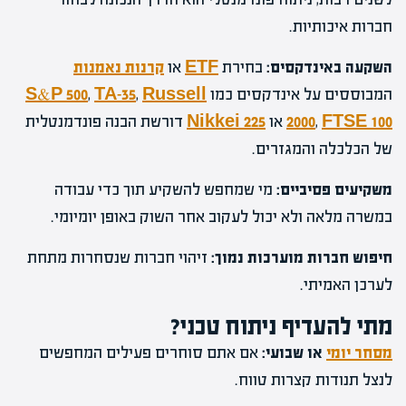
חברות איכותיות.
השקעה באינדקסים:
בחירת
ETF
או
קרנות נאמנות
המבוססים על אינדקסים כמו
Russell
,
TA-35
,
S&P 500
FTSE 100
,
2000
או
Nikkei 225
דורשת הבנה פונדמנטלית
של הכלכלה והמגזרים.
משקיעים פסיביים:
מי שמחפש להשקיע תוך כדי עבודה
במשרה מלאה ולא יכול לעקוב אחר השוק באופן יומיומי.
חיפוש חברות מוערכות נמוך:
זיהוי חברות שנסחרות מתחת
לערכן האמיתי.
מתי להעדיף ניתוח טכני?
מסחר יומי
או שבועי:
אם אתם סוחרים פעילים המחפשים
לנצל תנודות קצרות טווח.