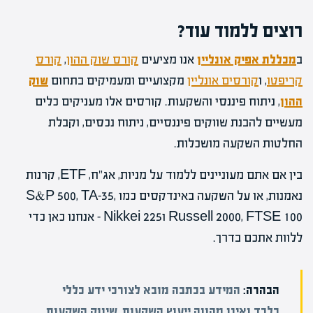
רוצים ללמוד עוד?
ב
מכללת אפיק אונליין
אנו מציעים
קורס שוק ההון
,
קורס
קריפטו
, ו
קורסים אונליין
מקצועיים ומעמיקים בתחום
שוק
ההון
, ניתוח פיננסי והשקעות. קורסים אלו מעניקים כלים
מעשיים להבנת שווקים פיננסיים, ניתוח נכסים, וקבלת
החלטות השקעה מושכלות.
בין אם אתם מעוניינים ללמוד על מניות, אג"ח, ETF, קרנות
נאמנות, או על השקעה באינדקסים כמו S&P 500, TA-35,
Russell 2000, FTSE 100 וNikkei 225 – אנחנו כאן כדי
ללוות אתכם בדרך.
הבהרה:
המידע בכתבה מובא לצורכי ידע כללי
בלבד ואינו מהווה ייעוץ השקעות, שיווק השקעות