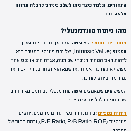
התחומים, ונלמד כיצד ניתן לשלב ביניהם לקבלת תמונה
מלאה יותר.
מהו ניתוח פונדמנטלי?
ניתוח פונדמנטלי
הוא גישה המתמקדת בבחינת
הערך
הפנימי
(Intrinsic Value) של נכס פיננסי. המטרה היא
לזהות האם המחיר הנוכחי של מניה, אגרת חוב או נכס אחר
משקף את ערכו האמיתי, או שמא הוא נסחר במחיר גבוה או
נמוך מדי ביחס לערכו.
המשקיעים שמאמצים גישה פונדמנטלית בוחנים מגוון רחב
של נתונים כלכליים ועסקיים:
דוחות כספיים
:
בחינת רווח נקי, תזרים מזומנים, יחסים
פיננסיים (P/E Ratio, P/B Ratio, ROE), ורמת החוב של
החברה.