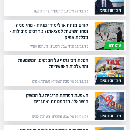
מימון ופיננסים
24/12/23 (י״ב טבת תשפ״ד) | רוני מנשה
קורס מניות או לימודי מניות – מהי מניה
ומהן השיטות למציאתן? 3 דרכים מובילות –
מכללת אפיק
שוק ההון
03/02/16 (כ״ד שבט תשע״ו) | מערכת אפיק
הטלת מס נוסף על הבנקים: המשמעות
וההשלכות האפשריות
מימון ופיננסים
20/12/25 (א׳ טבת תשפ״ו) | מערכת אפיק
השפעת הפחתת הריבית על המשק
הישראלי: הזדמנויות ואתגרים
מימון ופיננסים
19/01/26 (א׳ שבט תשפ״ו) | מערכת אפיק