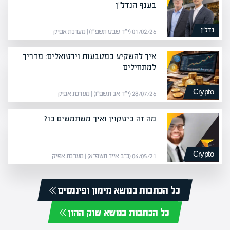
בענף הנדל"ן
נדל”ן
01/02/26 (י״ד שבט תשפ״ו) | מערכת אפיק
איך להשקיע במטבעות וירטואלים: מדריך
למתחילים
Crypto
28/07/26 (י״ד אב תשפ״ו) | מערכת אפיק
מה זה ביטקוין ואיך משתמשים בו?
Crypto
04/05/21 (כ״ב אייר תשפ״א) | מערכת אפיק
כל הכתבות בנושא מימון ופיננסים
כל הכתבות בנושא שוק ההון