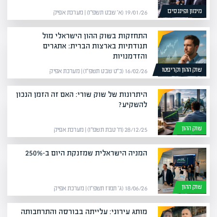
מימון ופיננסים
19/01/26 (א׳ שבט תשפ״ו) | מערכת אפיק
התחזקות בשוק ההון הישראלי מול
תנודתיות בארצות הברית: אתגרים
והזדמנויות
שוק ההון וקריפטו
16/02/26 (כ״ט שבט תשפ״ו) | מערכת אפיק
היתרונות של שוק שורי: האם זה הזמן הנכון
להשקיע?
שוק ההון
28/12/25 (ח׳ טבת תשפ״ו) | מערכת אפיק
המניה הישראלית שמזנקת היום ב-250%
שוק ההון
18/06/26 (ג׳ תמוז תשפ״ו) | מערכת אפיק
מותג עירוני: עלייתה בבורסה והתרחבותה