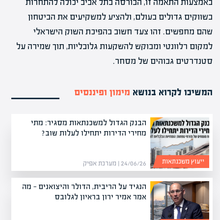
באמצעות התאמה זו, הבורסה בתל אביב יכולה להתחרות
בשווקים גדולים בעולם, ולהציע למשקיעים את הביטחון
שהם מחפשים. זהו צעד חשוב בהפיכת השוק הישראלי
למקום רלוונטי ומבוקש להשקעות גלובליות, תוך שמירה על
סטנדרטים גבוהים של מסחר.
המשיכו לקרוא בנושא
מימון ופיננסים
הבנק הגדול למשכנתאות מסגיר: מתי
מחירי הדירות יתחילו לעלות שוב?
ייעוץ משכנתאות
24/06/26 | מערכת אפיק
הנגיד על הריבית, הדולר והיצואנים — מה
אמר אמיר ירון בראיון לגלובס