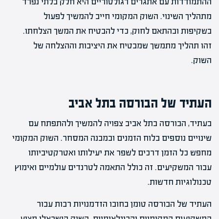
ההתמודדות עם אתגרים רגולטוריים היא חלק בלתי נפרד
מתהליך השינוי. השוק המקומי חייב להמשיך לפעול
בשקיפות ובהתאם לחוק, כדי להבטיח את המשך הצלחתו.
זהו תהליך מתמשך שמבטיח את היציבות וההצלחה של
השוק.
העתיד של הבורסה בתל אביב
בעתיד, הבורסה בתל אביב צפויה להמשיך ולהתפתח עם
שינויים נוספים בלוח הזמנים ובמבנה המסחר. השוק המקומי
מחפש כל הזמן דרכים לשפר את יעילותו ואטרקטיביותו
עבור המשקיעים. זה כולל התאמה לטרנדים עולמיים ואימוץ
טכנולוגיות חדשות.
העתיד של הבורסה טומן בחובו הזדמנויות רבות עבור
המשקיעים המקומיים והבינלאומיים. השוק הישראלי מציע