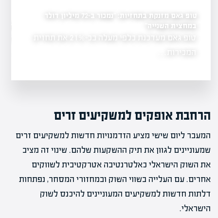
טופ גאם מזנקת בתחזיות: "נמכור ב-72 מיליון דולר
במחצית השנייה"
רימון פורצת לשוק חוות
יל?
טופ גאם מעדכנת כלפי מעלה בכ-21% את תחזית
רימון נכנסת לת
ון, הדבר
הזמנה של…
המכירות…
הרחבת אופקים למשקיעים זרים
המעבר ליום שישי מציע הזדמנויות חדשות למשקיעים זרים
שמעוניינים לגוון את תיק ההשקעות שלהם. שינוי זה מציב
את השוק הישראלי כאלטרנטיבה אטרקטיבית לשווקים
אחרים. עם העלייה בשווי השוק ובמחזורי המסחר, נפתחות
דלתות חדשות למשקיעים המעוניינים להיכנס לשוק
הישראלי.