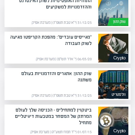
התחזיות האופטימיות לשוק האינטרנט
וההזדמנויות למשקיעים
שוק ההון
31/12/25 (י״א טבת תשפ״ו) | מערכת אפיק
"מגייסים עובדים": מהפכת הקריפטו מגיעה
לשוק העבודה
Crypto
06/03/20 (י׳ אדר תש״פ) | מערכת אפיק
שוק ההון: אתגרים והזדמנויות בעולם
משתנה
וולסטריט
31/12/25 (י״א טבת תשפ״ו) | מערכת אפיק
ביטקוין למתחילים – הכניסה שלך לעולם
המרתק של המסחר במטבעות דיגיטליים
מתחיל
Crypto
01/07/15 (י״ד תמוז תשע״ה) | מערכת אפיק