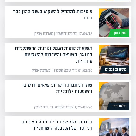
5 סיבות להתחיל להשקיע בשוק ההון כבר
היום
שוק ההון
17/04/16 (ט׳ ניסן תשע״ו) | מערכת אפיק
תשואות קופות הגמל וקרנות ההשתלמות
בינואר: השוואה והשלכות להשקעות
עתידיות
מימון ופיננסים
01/02/26 (י״ד שבט תשפ״ו) | מערכת אפיק
שוק המתכות היקרות: שיאים חדשים
והשפעות גלובליות
וולסטריט
25/01/26 (ז׳ שבט תשפ״ו) | מערכת אפיק
הכנסת משקיעים זרים: מנוע הצמיחה
המרכזי של הכלכלה הישראלית