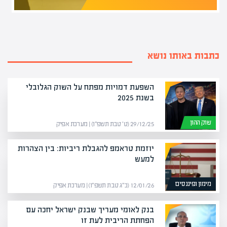
כתבות באותו נושא
השפעת דמויות מפתח על השוק הגלובלי
בשנת 2025
שוק ההון
29/12/25 (ט׳ טבת תשפ״ו) | מערכת אפיק
יוזמת טראמפ להגבלת ריביות: בין הצהרות
למעש
מימון ופיננסים
12/01/26 (כ״ג טבת תשפ״ו) | מערכת אפיק
בנק לאומי מעריך שבנק ישראל יחכה עם
הפחתת הריבית לעת זו