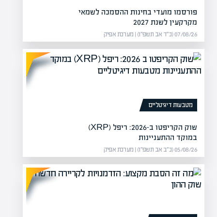
פורסמו מועדי בחינות ההסמכה לשמאי
מקרקעין לשנת 2027
07/08/26 (כ״ד אב תשפ״ו) | מערכת אפיק
הטכנולוגיה?
אחרי שנתיים של תשואות שיא שנשענו על ענקיות הטכנולוגיה, 2026 מביאה
…
מטבעות דיגיטליים
שוק הקריפטו ב-2026: ריפל (XRP)
במוקד ההתעניינות
05/08/26 (כ״ב אב תשפ״ו) | מערכת אפיק