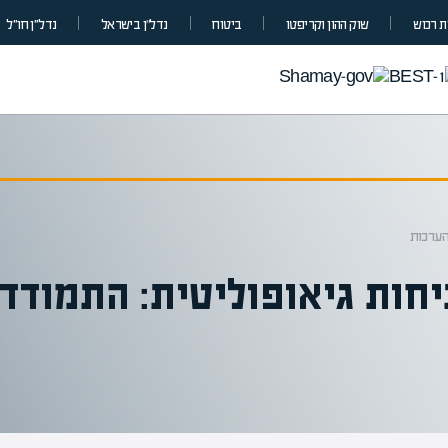
 רכוש
שוק ההון וקריפטו
ביטוח
נדל”ן בישראל
נדל״ן חו״ל
הערכות
חות גיאופוליטית: התמודד