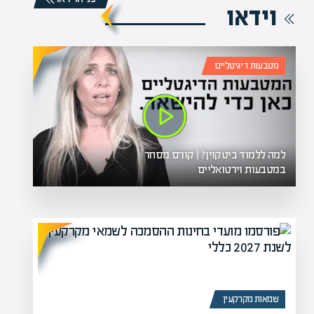
וידאו
מטבעות דיגיטליים
למה ללמוד ביטקוין? | קורס מסחר
במטבעות וירטואליים
שמאות מקרקעין