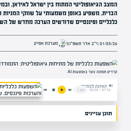
המצב הגיאופוליטי המתוח בין ישראל לאיראן, וב
הברית, משפיע באופן משמעותי על שווקי המניות 
כלכליים ופיננסיים שדורשים הערכה מחדש של השו
מערכת אפיק
01/03/26 (י״ב אדר תשפ״ו)
|
קרדיט תמונה: נוצר באמצעות AI
האזנה לכתבה:
00:00
/
07:34
1.0x
תוכן עניינים