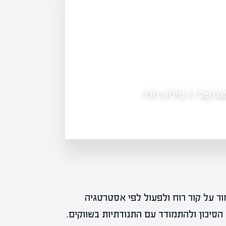
היפוך מגמה בוול סטריט: מי מחליף את ענקיות 
רימון נכנסת לתחום חוות השרתים בארה"ב עם הזמנה של 17 מיליון דולר
רוטציה בוול סטריט - הכסף הגדול עובר
ר על קור רוח ולפעול לפי אסטרטגיה
סיכון ולהתמודד עם התנודתיות בשווקים.