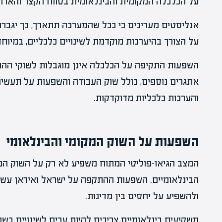
על הכלכלה המקומית והבינלאומית בטווח הקצר והארוך
אנליסטים מעריכים כי ככל שהמערכה תתארך, כך יגברו 
על הצורך בהיערכות מוקדמת לשינויים כלכליים, במיוחד
השפעות התקיפה על הכלכלה אינן מוגבלות לשוקי ההו
אתגרים נוספים, כולל שוק העבודה והשפעות על תעשיו
והערכות כלכליות מדוקדקות.
השפעות על השוק המקומי והבינלאומי
המצב הגיאו-פוליטי המתוח משפיע לא רק על השוק המ
הבינלאומיים. השפעות ההתקפה על ישראל ואיראן עשויו
ולהשפיע על יחסים בין מדינות.
משקיעים בינלאומיים צריכים להיות ערים לשינויים בש