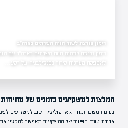
רימון פורצת לשוק חוות השרתים בארה"ב
 המכירות השנתית שלה
לאספקת מערכות קירור בפנסילבניה, על רקע…
המלצות למשקיעים בזמנים של מתיחות
בעתות משבר ומתח גיאו-פוליטי, חשוב למשקיעים לשמו
ארוכת טווח. הפיזור של ההשקעות מאפשר להקטין את ה