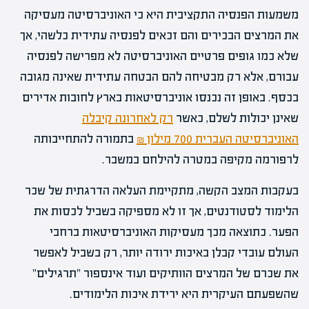
משמעות הפנסיה התקציבית היא כי האוניברסיטה מעסיקה
את המרצים הבכירים והם זכאים לפנסיה עתידית כלשהי, אך
שלא כמו גופים פרטיים האוניברסיטה לא מפרישה לפנסיה
עבורם, אלא רק מבטיחה להם הבטחה עתידית שאינה מגובה
בכסף. באופן זה נכנסו אוניברסיטאות בארץ לחובות אדירים
שאינן יכולות לשלם, כאשר
רק לאחרונה קיבלה
האוניברסיטה העברית 700 מילון ₪
בתמורה להתחייבותה
לרפורמה מקיפה במטרה להילחם במשבר.
בעקבות המצב הקשה, מתקיימת העלאה הדרגתית של שכר
הלימוד לסטודנטים, אך זו לא מספיקה בשביל לכסות את
הפער. כתוצאה מכך מעסיקות האוניברסיטאות ברחבי
העולם עובדי קבלן באיכות ירודה יותר, רק בשביל לאפשר
את שכרם של המרצים הוותיקים ועוד אינספור "תרגילים"
שהשפעתם העיקרית היא ירידת איכות הלימודים.