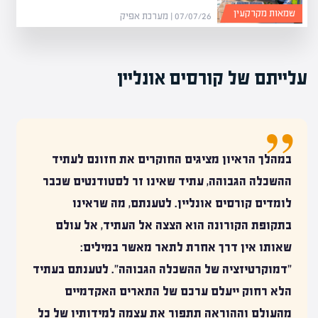
שמאות מקרקעין
07/07/26 | מערכת אפיק
עלייתם של קורסים אונליין
במהלך הראיון
מציגים החוקרים את חזונם לעתיד
ההשכלה הגבוהה, עתיד שאינו זר לסטודנטים שכבר
לומדים קורסים אונליין. לטענתם, מה שראינו
בתקופת הקורונה הוא הצצה אל העתיד, אל עולם
שאותו אין דרך אחרת לתאר מאשר במילים:
"דמוקרטיזציה של ההשכלה הגבוהה". לטענתם בעתיד
הלא רחוק ייעלם ערכם של התארים האקדמיים
מהעולם וההוראה תתפור את עצמה למידותיו של כל