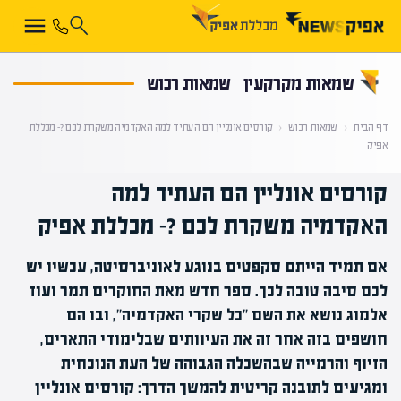
קראת 0% מתוך הכתבה
שמאות מקרקעין
שמאות רכוש
דף הבית
‹
שמאות רכוש
‹
קורסים אונליין הם העתיד למה האקדמיה משקרת לכם ?- מכללת
אפיק
קורסים אונליין הם העתיד למה
האקדמיה משקרת לכם ?- מכללת אפיק
אם תמיד הייתם סקפטים בנוגע לאוניברסיטה, עכשיו יש
לכם סיבה טובה לכך. ספר חדש מאת החוקרים תמר ועוז
אלמוג נושא את השם "כל שקרי האקדמיה", ובו הם
חושפים בזה אחר זה את העיוותים שבלימודי התארים,
הזיוף והרמייה שבהשכלה הגבוהה של העת הנוכחית
ומגיעים לתובנה קריטית להמשך הדרך: קורסים אונליין