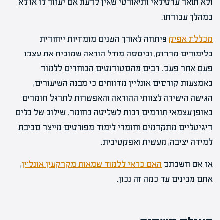
ולא תואר ערטילאי ותיאורטי שאין לדעת אם יעזור לו או לא
במהלך עבודתו.
מכללת אפיק
פיתחה לאורך השנים מומחיות ייחודית
בלימודים מרחוק, וביססה מודל הוראה שמוכיח את עצמו
פעם אחר פעם. רבים מהסטודנטים הבוחרים ללמוד
באמצעות קורסים אונליין מדווחים כי מבנה השיעורים,
הגישה הישירה לצוותי ההוראה והאפשרות לתרגל חומרים
באופן עצמאי תורמים רבות לשליטה בחומר. שילוב של כלים
דיגיטליים מתקדמים וחומרי לימוד מפורטים מייצר סביבת
למידה יציבה, מעשית ואפקטיבית.
אז אם חשבתם
האם כדאי ללמוד שמאות מקרקעין אונליין
,
אתם מבינים עד כמה זה נכון.