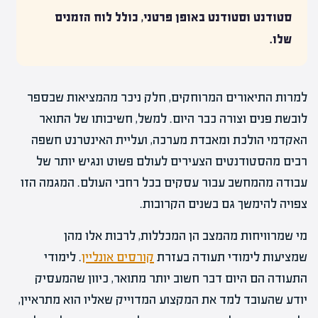
סטודנט וסטודנט באופן פרטני, כולל לוח הזמנים
שלו.
למרות התיאורים המרוחקים, חלק ניכר מהמציאות שבספר
לובשת פנים וצורה כבר היום. למשל, חשיבותו של התואר
האקדמי הולכת ומאבדת מערכה, ועליית האינטרנט חשפה
רבים מהסטודנטים הצעירים לעולם פשוט ונגיש יותר של
עבודה מהמחשב עבור עסקים בכל רחבי העולם. המגמה הזו
צפויה להימשך גם בשנים הקרובות.
מי שמרוויחות מהמצב הן המכללות, לרבות אלו מהן
שמציעות לימודי תעודה בעזרת
קורסים אונליין
. לימודי
התעודה הם היום דבר חשוב יותר מתואר, כיוון שהמעסיק
יודע שהעובד למד את המקצוע המדוייק שאליו הוא מתראיין,