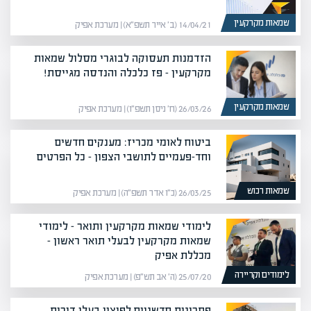
שמאות מקרקעין
14/04/21 (ב׳ אייר תשפ״א) | מערכת אפיק
הזדמנות תעסוקה לבוגרי מסלול שמאות
מקרקעין – פז כלכלה והנדסה מגייסת!
שמאות מקרקעין
26/03/26 (ח׳ ניסן תשפ״ו) | מערכת אפיק
ביטוח לאומי מכריז: מענקים חדשים
וחד-פעמיים לתושבי הצפון – כל הפרטים​
שמאות רכוש
26/03/25 (כ״ו אדר תשפ״ה) | מערכת אפיק
לימודי שמאות מקרקעין ותואר – לימודי
שמאות מקרקעין לבעלי תואר ראשון –
מכללת אפיק
לימודים וקריירה
25/07/20 (ה׳ אב תש״פ) | מערכת אפיק
פתרונות חדשניים לפיצוי בעלי דירות