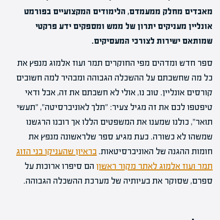
מאבדים מחלק ממעמדם, הלימודים המקצועיים בפורמט
אונליין מעניקים יתרון של ממש ומספקים ידע פרקטי
שמותאם ישירות לצורכי המעסיקים.
ספר חדש ומדהים מפי החוקרים תמר ועוז אלמוג מנפץ את
כל מה שחשבתם על ההשכלה הגבוהה ומבהיר למה חשובים
קורסים אונליין. טוב נו, אולי לא חשבתם את זה, אבל ודאי
טיפטפו לכם את זה מגיל צעיר: "תלך לאוניברסיטה", "תעשי
תואר", כולנו שמענו את המשפטים הללו אך רובנו הרגשנו
שמשהו לא כשורה. כעת מגיע ספר שלראשונה מנפץ את
חומות ההגנה של האוניברסיטאות.
בראיון שהעניקו בני הזוג
תמר ועוז אלמוג לאתר מקור ראשון
הם סיפרו ארוכות על
ספרם, שסוקר את בעיותיה של מערכת ההשכלה הגבוהה.