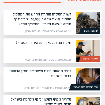
רשות המסים פותחת מחדש את המסלול
המהיר: פיצוי של עד 30,000 ש״ח לנזקי
מבצע "שאגת הארי" – המדריך המלא
שמאות רכוש
02/03/26 (י״ג אדר תשפ״ו) | מערכת אפיק
תיקון צנרת ללא הרס: איך זה אפשרי?
איתור נזילות
08/02/26 (כ״ב שבט תשפ״ו) | מערכת אפיק
כיצד שמאות רכוש משנה את מאזן הכוחות
בבתי המשפט
עד מומחה בית משפט
05/03/26 (ט״ז אדר תשפ״ו) | מערכת אפיק
מדריך מקיף לפיצוי נזקי מלחמה בישראל:
הכנה, דיווח ופיצוי