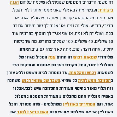
זה משנה הדברים הנוספים שקנית?לא שילמת עליהם
הגנה
ביטוחית
ועכשיו אתה בא אלי שאני אממן אותך? לא תקבל.
ואם קנית משהו שהוא יקר ערך ואתה רוצה עליו הגנה, אז
חביבי, תודיע. אולי זה זניח, אני אגיד לך טוב תעזוב את זה
ככה. ואולי זה לא זניח, אז אני אגיד לך תוסיף בפרמיה עוד
30 שקלים, 40 שקלים, 100 שקלים בחודש. מה שהביטוח
יחליט. אתה רוצה? טוב. אתה לא רוצה? גם טוב.
האמת
שלימודי
שמאות רכוש
זה תחום
ענק
המכיל מגוון של
מסלולי לימוד, החל מקורס הערכת אומנות ועתיקות ועד
לשמאות
רכוש וחקלאות
, עד מומחה לבית משפט וללא צורך
ב
הסמכה ממשלתית
כל שהיא.
השכר של שמאי רכוש
משתנה
וזה תלוי מאוד בהיקף תעודות ההסמכה שיש לכם.
אצלנו
באפיק אונליין אתם מקבלים 5 תעודות הסמכה במסלול
אחד, וגם
המחירים באונליין
משתלמים – שזה מטורף, והכל
באונליין.
אז אם שאלתם את עצמכם
האם כדאי ללמוד
את