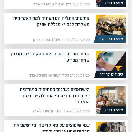
שמאות רכוש
05/05/25 (ז׳ אייר תשפ״ה) | מערכת אפיק
קורסים אונליין הם העתיד למה האקדמיה
משקרת לכם ?- מכללת אפיק
שמאות מקרקעין
04/06/20 (י״ב סיון תש״פ) | מערכת אפיק
שמאי מכריע – הכירו את תפקידו של מנגנון
שמאי מכריע
לימודים וקריירה
30/09/20 (י״ב תשרי תשפ״א) | מערכת אפיק
הישראלים נערכים למתיחות ביטחונית:
עליה חדה בביטוחי התכולה של רשות
המסים
שמאות רכוש
02/03/26 (י״ג אדר תשפ״ו) | מערכת אפיק
ענף שיפוצים על סף קריסה: מי ישקם את
הבתים שנפגעו מהטילים?