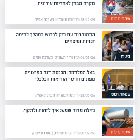
מקרה מבחן לאחריות עירונית
איתור נזילות
28/12/25 (ח׳ טבת תשפ״ו) | מערכת אפיק
התמודדות עם נזק לרכוש במהלך לחימה:
זכויות ופיצויים
ביטוח
04/03/26 (ט״ו אדר תשפ״ו) | מערכת אפיק
בצל המלחמה: הכנסת דנה בפיצויים,
מפונים וחוסר הוודאות הכלכלי
שמאות רכוש
22/03/26 (ד׳ ניסן תשפ״ו) | מערכת אפיק
נזילה מדוד שמש: איך לזהות ולתקן?
איתור נזילות
08/02/26 (כ״ב שבט תשפ״ו) | מערכת אפיק