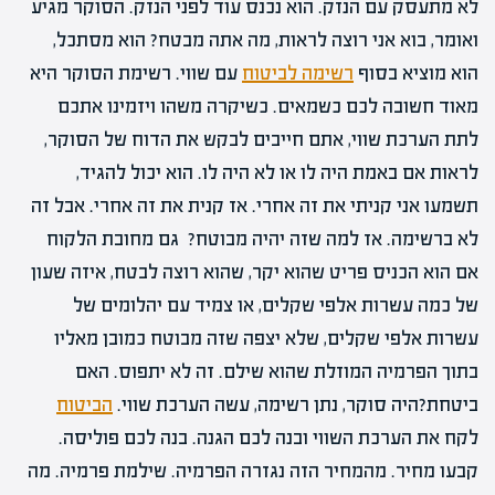
לא מתעסק עם הנזק. הוא נכנס עוד לפני הנזק. הסוקר מגיע
ואומר, בוא אני רוצה לראות, מה אתה מבטח? הוא מסתכל,
הוא מוציא בסוף
רשימה לביטוח
עם שווי. רשימת הסוקר היא
מאוד חשובה לכם כשמאים. כשיקרה משהו ויזמינו אתכם
לתת הערכת שווי, אתם חייבים לבקש את הדוח של הסוקר,
לראות אם באמת היה לו או לא היה לו. הוא יכול להגיד,
תשמעו אני קניתי את זה אחרי. אז קנית את זה אחרי. אבל זה
לא ברשימה. אז למה שזה יהיה מבוטח? גם מחובת הלקוח
אם הוא הכניס פריט שהוא יקר, שהוא רוצה לבטח, איזה שעון
של כמה עשרות אלפי שקלים, או צמיד עם יהלומים של
עשרות אלפי שקלים, שלא יצפה שזה מבוטח כמובן מאליו
בתוך הפרמיה המוזלת שהוא שילם. זה לא יתפוס. האם
ביטחת?היה סוקר, נתן רשימה, עשה הערכת שווי.
הביטוח
לקח את הערכת השווי ובנה לכם הגנה. בנה לכם פוליסה.
קבעו מחיר. מהמחיר הזה נגזרה הפרמיה. שילמת פרמיה. מה