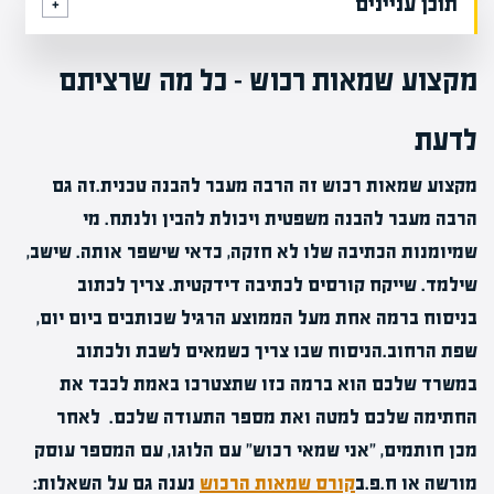
תוכן עניינים
מקצוע שמאות רכוש – כל מה שרציתם
לדעת
מקצוע שמאות רכוש זה הרבה מעבר להבנה טכנית.זה גם
הרבה מעבר להבנה משפטית ויכולת להבין ולנתח. מי
שמיומנות הכתיבה שלו לא חזקה, כדאי שישפר אותה. שישב,
שילמד. שייקח קורסים לכתיבה דידקטית. צריך לכתוב
בניסוח ברמה אחת מעל הממוצע הרגיל שכותבים ביום יום,
שפת הרחוב.הניסוח שבו צריך כשמאים לשבת ולכתוב
במשרד שלכם הוא ברמה כזו שתצטרכו באמת לכבד את
החתימה שלכם למטה ואת מספר התעודה שלכם. לאחר
מכן חותמים, "אני שמאי רכוש" עם הלוגו, עם המספר עוסק
מורשה או ח.פ.ב
קורס שמאות הרכוש
נענה גם על השאלות: