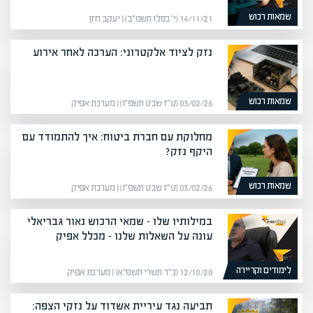
שמאות רכוש
14/11/21 (י׳ כסלו תשפ״ב) | יעקב חזן
נזק לציוד אלקטרוני: הערכה לאחר אירוע
שמאות רכוש
03/02/26 (ט״ז שבט תשפ״ו) | מערכת אפיק
מחלוקת עם חברת ביטוח: איך להתמודד עם
היקף נזק?
שמאות רכוש
03/02/26 (ט״ז שבט תשפ״ו) | מערכת אפיק
במילותיו שלו – שמאי הרכוש נאור גבריאלי
עונה על השאלות שלנו – מכלל אפיק
לימודים וקריירה
12/10/20 (כ״ד תשרי תשפ״א) | מערכת אפיק
תביעה נגד עיריית אשדוד על נזקי הצפה: