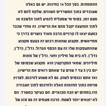
ההתמחות. בסך הכל 14 בחינות. יש גם כאלה
שעובדים בתוך המשרדים השונים, שלקח להם לא
מעט זמן. בסוף מי שמצליח להגיע לתוך הלשכה או
לתוך המועצה יקבל מהם את הרישיון. זה אחרי שכבר
כמעט יצאו לו קרניים.הרבה מאוד נושרים בדרך כי
מתייאשים. מקצוע שמאות רכוש זה בעצם מקצוע
שההתעסקות שלו זה עם הכסף הגדול: נדל"ן, נדל"ן,
נדל"ן. לא בית של מיליון וחצי. נדל"ן של מאות
מיליונים. שמאי המקרקעין הוא מקצוע שבסופו של
יום בין 3 עד 7 שנים עד שאתם רואים את הרישיון.
ואז אתם נכנסים לשוק. גם לא פשוט להיכנס, לפרוץ
פנימה בתוך החומות האלה ולהיכנס לתוך העבודה
הזו.בתחום יש הבה מבוגרים. הם בעיקר במשרד. הם
לא יוצאים יותר לשטח. הרבה פעמים זה גם סוג של