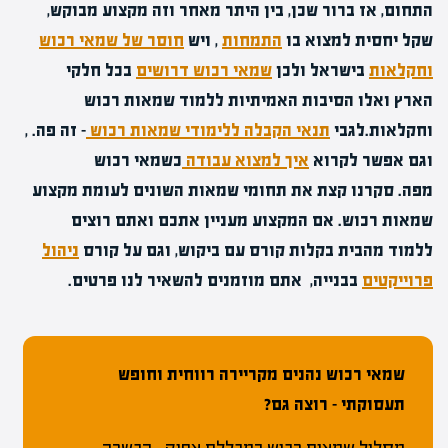
התחום, אז ברור שכן, בין היתר מאחר וזה מקצוע מבוקש,
שקל יחסית למצוא בו
התמחות
, ויש
חוסר של שמאי רכוש
וחקלאות
בישראל ולכן
שמאי רכוש דרושים
בכל חלקי
הארץ ואלו הסיבות האמיתיות ללמוד שמאות רכוש
וחקלאות.
לגבי
תנאי הקבלה ללימודי שמאות רכוש
– זה פה. ,
וגם אפשר לקרוא
איך למצוא עבודה
כשמאי רכוש
מפה.
סקרנו קצת את תחומי שמאות השונים לעומת מקצוע
שמאות רכוש. אם המקצוע מעניין אתכם ואתם רוצים
ללמוד מהבית בקלות קורס עם ביקוש, וגם על קורס
ניהול
פרוייקטים
בבנייה, אתם מוזמנים להשאיר לנו פרטים.
שמאי רכוש נהנים מקריירה רווחית וחופש
תעסוקתי – רוצה גם?