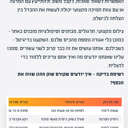
האפשרות לשאול שאלות, לקבל משוב ולהתייעץ עם המרצה
או עם צוות תמיכה מקצועי יכולה לעשות את ההבדל בין
הצלחה לכישלון.
צילום מקצועי, תרגולים, מבחנים וסימולציות מובנים באתר –
כמובן בלי אגורה נוספת מהכיס שלכם. השקענו בדיגיטל –
בשבילכם. אנחנו עושים את זה כבר קרוב לשני עשורים ,סמכו
עלינו שאנחנו יודעים מה ואיך אתם צריכים ללמוד כדי
להצליח.
רשימת בדיקה — איך יודעים שקורס שוק ההון שווה את
הכסף?
מה לבדוק
קורס איכותי
קורס שכדאי לחשוב
שעות לימוד
לפחות 30–40 שעות נטו
פחות מ-15 שעות
ניסיון המרצה
פעיל בשוק, ניסיון מעשי מוכח
רקע אקדמי בלבד / 
חומרי לימוד
ספרים, מצגות, מדריכים כתובים
סרטונים בלבד