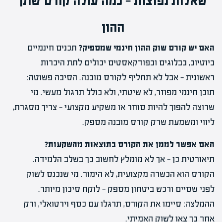
שאלות נפוצות — כמה עולה קורס שוק
ההון
האם יש קורס שוק ההון חינמי שמספיק?
תכנים חינמיים
ביוטיוב, בבלוגים ובפודקאסטים יכולים לתת היכרות
ראשונית — אבל לא תחליף לקורס מובנה. הסיבה פשוטה:
תוכן חינמי מפוזר, לא שיטתי, ולא כולל תרגול מעשי. מי
שרוצה להפוך להיות סוחר או משקיע מקצועי — צריך מסגרת,
ליווי ומשמעת שרק קורס מובנה מספק.
האם אפשר לממן את הקורס בתוצאות מהשקעות?
תיאורטית כן — אך לא מומלץ לחשוב כך בשלב הלמידה.
הקורס הוא הכשרה מקצועית, לא הימור. מי שנכנס לשוק
לפני שסיים ורכש ביטחון מספק — לוקח סיכון מיותר.
ההמלצה: סיימו את הקורס, תרגלו עם כסף וירטואלי, ורק
אחר כך צאו לשוק האמיתי.