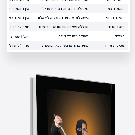
תרגול מעשי
סימולטור מסחר, כסף וירטואלי
אין תרגול — רק תיאו
תמיכה ולוווי
גישה למרצה, פורום, מענה לשאלות
אין תמיכה לאחר הר
מוסד מוכר
מכללה פעילה עם מוניטין ורישום
יחיד / גורם לא מזוה
תעודה
תעודה ממוסד מוכר
PDF שמדפיסים לבד
שקיפות מחיר
מחיר ברור מראש, ללא הפתעות
מחיר "לחצו לפרטים"