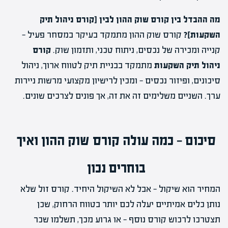
מה ההבדל בין קורס שוק ההון לבין [קורס ניהול תיק
השקעות]?
קורס שוק ההון מתמקד בעיקר במסחר פעיל —
קנייה ומכירה של נכסים, ניתוח טכני, ותזמון שוק.
קורס
ניהול תיק השקעות
מתמקד בבניית תיק לטווח ארוך, ניהול
סיכונים, ופיזור נכסים — ומכין לרישיון מקצועי מרשות ניירות
ערך. השניים משלימים זה את זה, אך פונים לצרכים שונים.
סיכום — כמה עולה קורס שוק ההון ואיך
בוחרים נכון
המחיר הוא שיקול — אבל לא השיקול היחיד. קורס זול שלא
נותן כלים אמיתיים יעלה לכם יותר בטווח הרחוק, שכן
תצטרכו לרכוש קורס נוסף — או גרוע מכך, תשלמו שכר