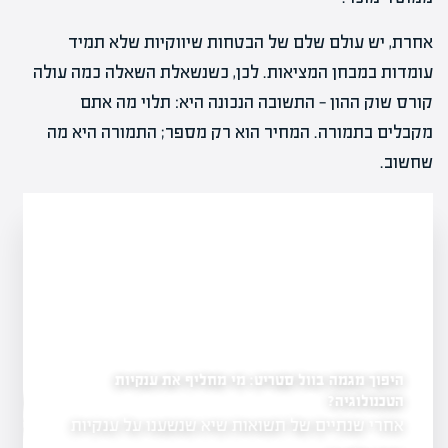
אחרת, יש עולם שלם של הבטחות שיווקיות שלא תמיד
עומדות במבחן המציאות. לכן, כשנשאלת השאלה כמה עולה
קורס שוק ההון — התשובה הנכונה היא: תלוי מה אתם
מקבלים בתמורה. המחיר הוא רק מספר; התמורה היא מה
שחשוב.
ף את ענקיות
דסק"ש בדרך להפוך לשלד בורסאי
דסק"ש, בשליטת מגה אור ואלקו, יוצאת למהלך
 על ענקיות