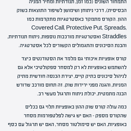
התמחור השונים (כמו זמן, תנודתיות ומחיר המניה
הבסיסית), דרכי ניתוחן ושימושן לשיפור התוצאות בשוק
ההון. הקורס מתמקד באסטרטגיות מתקדמות כמו
Covered Call, Protective Put, Spreads,
Straddles ואסטרטגיות מורכבות נוספות, ניתוח תנודתיות,
והבנת הסיכונים והתגמולים הקשורים לכל אסטרטגיה.
קורס אופציות איכותי גם מלמד את הסטודנטים כיצד
להשתמש באופציות לא רק למסחר ספקולטיבי אלא גם
לניהול סיכונים בתיק קיים, יצירת הכנסה חודשית מתיק
המניות, והגנה מפני ירידות שוק. זה תחום מורכב שדורש
הבנה מתמטית, יכולת ניתוח ותרגול מעשי רב.
כמה עולה קורס שוק ההון באופציות תלוי גם בכלים
שהקורס מספק – האם יש גישה לפלטפורמות מסחר
באופציות, האם יש סימולטור מסחר, האם יש תרגול עם כסף