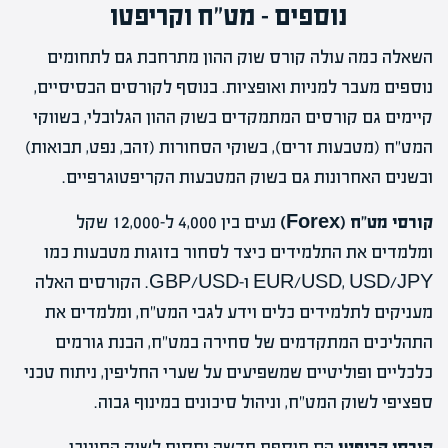
נוספים – מט"ח וקריפטו
השאלה כמה עולה קורס שוק ההון מתרחבת גם לתחומים
נוספים מעבר למניות ואופציות. בנוסף לקורסים הבסיסיים,
קיימים גם קורסים המתמקדים בשוק ההון הגלובלי, בשווקי
המט"ח (מטבעות זרים), בשוקי הסחורות (זהב, נפט, תבואות)
ובשנים האחרונות גם בשוק המטבעות הקריפטוגרפיים.
קורסי מט"ח (Forex)
נעים בין 4,000 ל-12,000 שקל
ומלמדים את התלמידים כיצד לסחור בזוגות מטבעות כמו
EUR/USD, USD/JPY ו-GBP/USD. הקורסים האלה
מעניקים לתלמידים כלים וידע לגבי המט"ח, ומלמדים את
התהליכים המתקדמים של סחירה במט"ח, הבנת גורמים
כלכליים ופוליטיים שמשפיעים על שערי החליפין, ניתוח טכני
ספציפי לשוק המט"ח, וניהול סיכונים במינוף גבוה.
קורסי קריפטו
הם תוספת חדשה יחסית לשוק החינוכי,