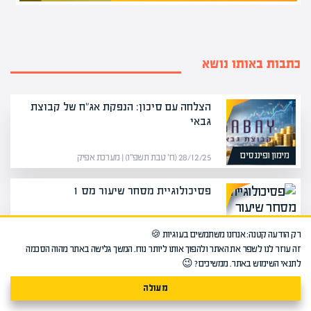
כתבות באותו נושא
הצלחה עם סיכון: הנפקת אג"ח של קבוצת
גבאי
מימון ופיננסים
28/12/25 (ח׳ טבת תשפ״ו) | מערכת אפיק
פסיכולוגיית מסחר שיעור מס 1
רק הודעה קטנה: אנחנו משתמשים בעוגיות 🍪
זה עוזר לנו לשפר את האתר ולהפוך אותו ליותר נוח. המשך גלישה באתר מהוה הסכמה
לתנאי השימוש באתר. ממשיכים? 😉
לימודים וקריירה
מעולה
06/12/16 (ו׳ כסלו תשע״ז) | מערכת אפיק