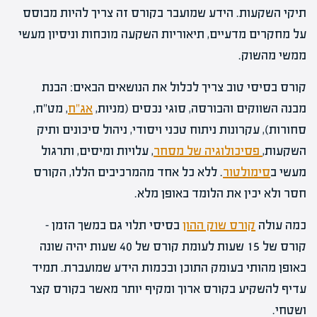
תיקי השקעות. הידע שמועבר בקורס זה צריך להיות מבוסס
על מחקרים מדעיים, תיאוריות השקעה מוכחות וניסיון מעשי
ממשי מהשוק.
קורס בסיסי טוב צריך לכלול את הנושאים הבאים: הבנת
מבנה השווקים והבורסה, סוגי נכסים (מניות,
אג"ח
, מט"ח,
סחורות), עקרונות ניתוח טכני ויסודי, ניהול סיכונים ותיק
השקעות,
פסיכולוגיה של מסחר
, עלויות ומיסים, ותרגול
מעשי ב
סימולטור
. ללא כל אחד מהמרכיבים הללו, הקורס
חסר ולא יכין את הלומד באופן מלא.
כמה עולה
קורס שוק ההון
בסיסי תלוי גם במשך הזמן –
קורס של 15 שעות לעומת קורס של 40 שעות יהיה שונה
באופן מהותי בעומק התוכן ובכמות הידע שמועברת. תמיד
עדיף להשקיע בקורס ארוך ומקיף יותר מאשר בקורס קצר
ושטחי.