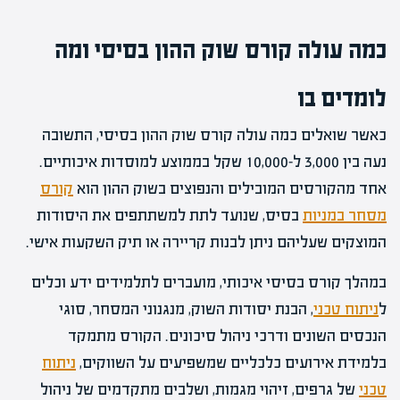
כמה עולה קורס שוק ההון בסיסי ומה
לומדים בו
כאשר שואלים כמה עולה קורס שוק ההון בסיסי, התשובה
נעה בין 3,000 ל-10,000 שקל בממוצע למוסדות איכותיים.
אחד מהקורסים המובילים והנפוצים בשוק ההון הוא
קורס
מסחר במניות
בסיס, שנועד לתת למשתתפים את היסודות
המוצקים שעליהם ניתן לבנות קריירה או תיק השקעות אישי.
במהלך קורס בסיסי איכותי, מועברים לתלמידים ידע וכלים
ל
ניתוח טכני
, הבנת יסודות השוק, מנגנוני המסחר, סוגי
הנכסים השונים ודרכי ניהול סיכונים. הקורס מתמקד
בלמידת אירועים כלכליים שמשפיעים על השווקים,
ניתוח
טכני
של גרפים, זיהוי מגמות, ושלבים מתקדמים של ניהול