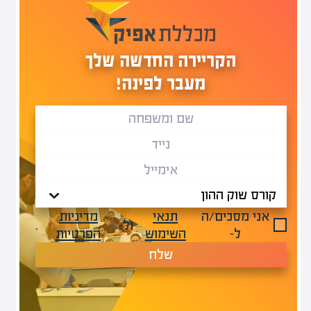
הקריירה החדשה שלך
מעבר לפינה!
אני מסכים/ה
תנאי
מדיניות
ול-
.
ל-
השימוש
הפרטיות
שלח