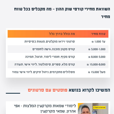
השוואת מחירי קורסי שוק ההון — מה מקבלים בכל טווח
מחיר
טווח מחיר
מה כולל בדרך כלל
מה ח
עד 1,000 ₪
סרטוני וידאו מוקלטים, מצגות בסיסיות
ליווי
1,000–3,000 ₪
קורס מקוון מובנה, גישה לחומרים
סימול
3,000–8,000 ₪
קורס מקיף, חומרי לימוד, תרגול, תמיכה
לפעמ
8,000–15,000 ₪
קורס מלא, ספרים, סימולטור, ליווי אישי, תעודה
כמעט
מעל 15,000 ₪
מסלולים מתקדמים, ניהול תיקים, ליווי אישי צמוד
לא תמ
המשיכו לקרוא בנושא
פוסטים עם סרטונים
לימודי שמאות מקרקעין המלצות – אפי
אהרון, שמאי מקרקעין