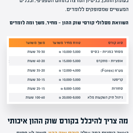
בעומק התוכן, בניסיון המרצה בתחום הספציפי, ובכלים
המעשיים שמסופקים ללומדים.
השוואת מסלולי קורסי שוק ההון — מחיר, משך ומה לומדים
סוג קורס
טווח מחיר משוער
משך משוער
מה לו
מסחר במניות — בסיס
3,000–10,000 ₪
30–70 שעות
ניתוח 
אופציות — מתקדם
5,000–15,000 ₪
20–40 שעות
Call/Put, אסטרטגיות
4,000–12,000 ₪
20–35 שעות
זוגות 
מט"ח (Forex)
קריפטו
3,000–10,000 ₪
15–30 שעות
בלוקצ'
סחורות
3,000–8,000 ₪
15–25 שעות
נפט, ז
ניהול תיק השקעות מלא
8,000–20,000 ₪
60–100 שעות
כל הנ"
מה צריך להיכלל בקורס שוק ההון איכותי