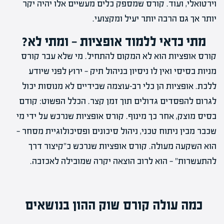
וירטואלי, ועוד. קורס שמספק כלים מעשיים אלו יהיה יקר
יותר אך גם הרבה יותר יעיל ומקצועי.
מתי כדאי ללמוד אופציות — ומתי לא?
קורס אופציות הוא לא המקום להתחיל. מי שלא עבר קורס
מניות בסיסי ואין לו ניסיון בניהול תיק — ירוץ לפני שיודע
ללכת. אופציות הן כלי רב-עוצמה שבידיים לא מנוסות יכול
לגרום להפסדים גדולים תוך זמן קצר. הכלל הפשוט: קודם
בסיס מוצק, אחר כך מינוף. קורס אופציות שנרכש על ידי מי
שכבר מבין ניתוח טכני, ניהול סיכונים ופסיכולוגיית מסחר —
הוא השקעה מעולה. קורס אופציות שנרכש כ"קיצור דרך
להתעשרות" — הוא לרוב הוצאה יקרה שמובילה לאכזבה.
כמה עולה קורס שוק ההון בנושאים