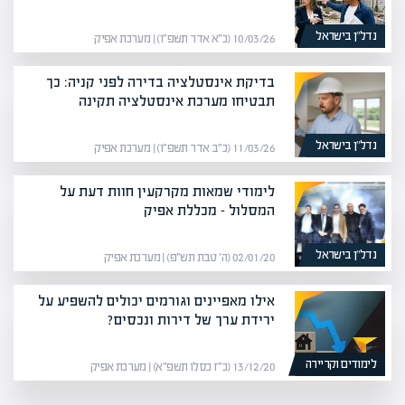
נדל”ן בישראל
10/03/26 (כ״א אדר תשפ״ו) | מערכת אפיק
בדיקת אינסטלציה בדירה לפני קניה: כך
תבטיחו מערכת אינסטלציה תקינה
נדל”ן בישראל
11/03/26 (כ״ב אדר תשפ״ו) | מערכת אפיק
לימודי שמאות מקרקעין חוות דעת על
המסלול – מכללת אפיק
נדל”ן בישראל
02/01/20 (ה׳ טבת תש״פ) | מערכת אפיק
אילו מאפיינים וגורמים יכולים להשפיע על
ירידת ערך של דירות ונכסים?
לימודים וקריירה
13/12/20 (כ״ז כסלו תשפ״א) | מערכת אפיק