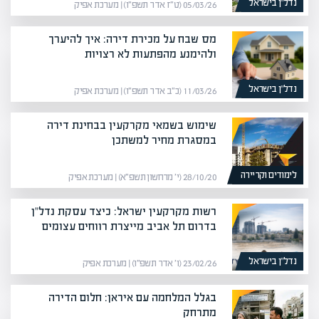
נדל”ן בישראל
05/03/26 (ט״ז אדר תשפ״ו) | מערכת אפיק
מס שבח על מכירת דירה: איך להיערך
ולהימנע מהפתעות לא רצויות
נדל”ן בישראל
11/03/26 (כ״ב אדר תשפ״ו) | מערכת אפיק
שימוש בשמאי מקרקעין בבחינת דירה
במסגרת מחיר למשתכן
לימודים וקריירה
28/10/20 (י׳ מרחשון תשפ״א) | מערכת אפיק
רשות מקרקעין ישראל: כיצד עסקת נדל"ן
בדרום תל אביב מייצרת רווחים עצומים
נדל”ן בישראל
23/02/26 (ו׳ אדר תשפ״ו) | מערכת אפיק
בגלל המלחמה עם איראן: חלום הדירה
מתרחק