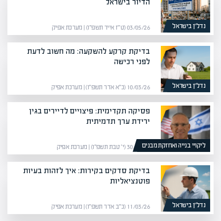
הדיור בישראל
נדל”ן בישראל
03/05/26 (ט״ז אייר תשפ״ו) | מערכת אפיק
בדיקת קרקע להשקעה: מה חשוב לדעת
לפני רכישה
נדל”ן בישראל
10/03/26 (כ״א אדר תשפ״ו) | מערכת אפיק
פסיקה תקדימית: פיצויים לדיירים בגין
ירידת ערך תדמיתית
ליקויי בנייה ואחזקת מבנים
30/12/25 (י׳ טבת תשפ״ו) | מערכת אפיק
בדיקת סדקים בקירות: איך לזהות בעיות
פוטנציאליות
נדל”ן בישראל
11/03/26 (כ״ב אדר תשפ״ו) | מערכת אפיק