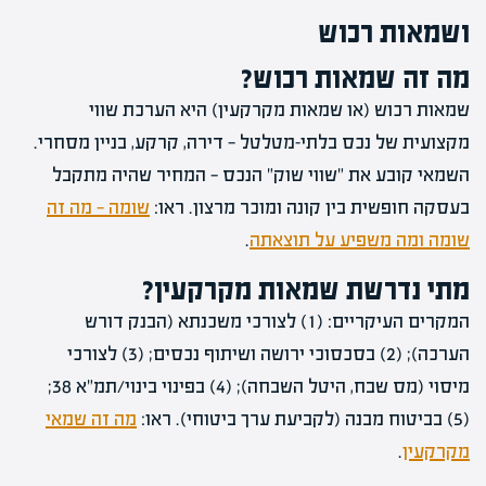
ושמאות רכוש
מה זה שמאות רכוש?
שמאות רכוש (או שמאות מקרקעין) היא הערכת שווי
מקצועית של נכס בלתי-מטלטל — דירה, קרקע, בניין מסחרי.
השמאי קובע את "שווי שוק" הנכס — המחיר שהיה מתקבל
בעסקה חופשית בין קונה ומוכר מרצון. ראו:
שומה — מה זה
שומה ומה משפיע על תוצאתה
.
מתי נדרשת שמאות מקרקעין?
המקרים העיקריים: (1) לצורכי משכנתא (הבנק דורש
הערכה); (2) בסכסוכי ירושה ושיתוף נכסים; (3) לצורכי
מיסוי (מס שבח, היטל השבחה); (4) בפינוי בינוי/תמ"א 38;
(5) בביטוח מבנה (לקביעת ערך ביטוחי). ראו:
מה זה שמאי
מקרקעין
.