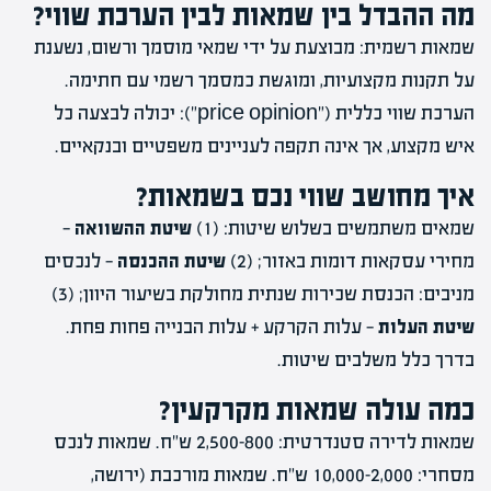
מה ההבדל בין שמאות לבין הערכת שווי?
שמאות רשמית: מבוצעת על ידי שמאי מוסמך ורשום, נשענת
על תקנות מקצועיות, ומוגשת כמסמך רשמי עם חתימה.
הערכת שווי כללית ("price opinion"): יכולה לבצעה כל
איש מקצוע, אך אינה תקפה לעניינים משפטיים ובנקאיים.
איך מחושב שווי נכס בשמאות?
שמאים משתמשים בשלוש שיטות: (1)
שיטת ההשוואה
—
מחירי עסקאות דומות באזור; (2)
שיטת ההכנסה
— לנכסים
מניבים: הכנסת שכירות שנתית מחולקת בשיעור היוון; (3)
שיטת העלות
— עלות הקרקע + עלות הבנייה פחות פחת.
בדרך כלל משלבים שיטות.
כמה עולה שמאות מקרקעין?
שמאות לדירה סטנדרטית: 800–2,500 ש"ח. שמאות לנכס
מסחרי: 2,000–10,000 ש"ח. שמאות מורכבת (ירושה,