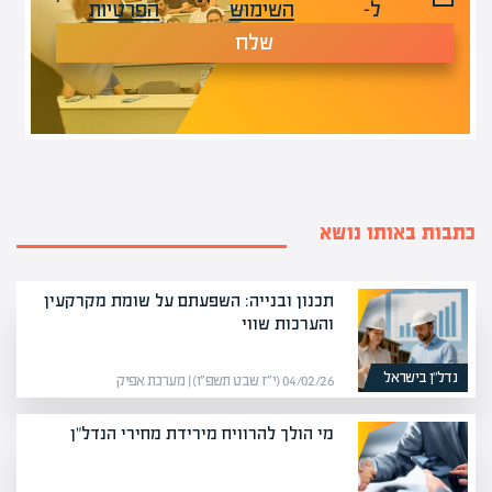
ל-
השימוש
הפרטיות
שלח
כתבות באותו נושא
תכנון ובנייה: השפעתם על שומת מקרקעין
והערכות שווי
נדל”ן בישראל
04/02/26 (י״ז שבט תשפ״ו) | מערכת אפיק
מי הולך להרוויח מירידת מחירי הנדל"ן