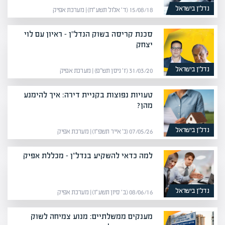
נדל”ן בישראל
15/08/18 (ד׳ אלול תשע״ח) | מערכת אפיק
סכנת קריסה בשוק הנדל"ן – ראיון עם לוי
יצחק
נדל”ן בישראל
31/03/20 (ז׳ ניסן תש״פ) | מערכת אפיק
טעויות נפוצות בקניית דירה: איך להימנע
מהן?
נדל”ן בישראל
07/05/26 (כ׳ אייר תשפ״ו) | מערכת אפיק
למה כדאי להשקיע בנדל"ן – מכללת אפיק
נדל”ן בישראל
08/06/16 (ב׳ סיון תשע״ו) | מערכת אפיק
מענקים ממשלתיים: מנוע צמיחה לשוק