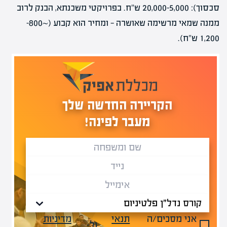
סכסוך): 5,000–20,000 ש"ח. בפרויקטי משכנתא, הבנק לרוב
ממנה שמאי מרשימה שאושרה — ומחיר הוא קבוע (~800–
1,200 ש"ח).
הקריירה החדשה שלך
מעבר לפינה!
אני מסכים/ה
תנאי
מדיניות
ול-
.