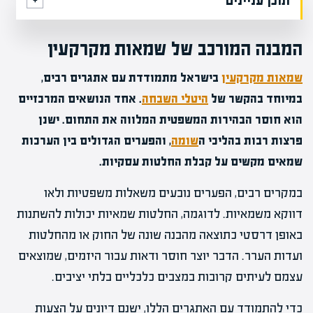
תוכן עניינים
המבנה המורכב של שמאות מקרקעין
שמאות מקרקעין
בישראל מתמודדת עם אתגרים רבים,
במיוחד בהקשר של
היטלי השבחה
. אחד הנושאים המרכזיים
הוא חוסר הבהירות המשפטית המלווה את התחום. ישנן
פרצות רבות בהליכי ה
שומה
, והפערים הגדולים בין הערכות
שמאים מקשים על קבלת החלטות עסקיות.
במקרים רבים, הפערים נובעים משאלות משפטיות ולאו
דווקא משמאיות. לדוגמה, החלטות שמאיות יכולות להשתנות
באופן דרסטי כתוצאה מהבנה שונה של החוק או מהחלטות
ועדות הערר. הדבר יוצר חוסר ודאות עבור היזמים, שמוצאים
עצמם לעיתים קרובות במצבים כלכליים בלתי יציבים.
כדי להתמודד עם האתגרים הללו, ישנם דיונים על הצעות