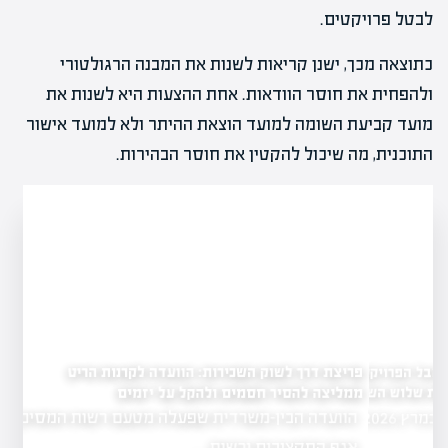
לבטל פרויקטים.
כתוצאה מכך, ישנן קריאות לשנות את המבנה הרגולטורי
ולהפחית את חוסר הוודאות. אחת ההצעות היא לשנות את
מועד קביעת השומה למועד הוצאת ההיתר ולא למועד אישור
התוכנית, מה שיכול להקטין את חוסר הבהירות.
פריצת דרך לשוק השכירות: הוועדה לקרנות הריט
פרויקטים לוקחים
וש השנים
ממליצה להסיר חסמים ולהקל על יזמים
הוועדה הבין-משרדית שפעלה מטעם רשות המסים,
נתוני הלמ"ס לשנה שהסתיימה במרץ 2026
אגף התקציבים ורשות…