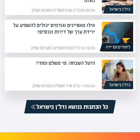
האזור
נדל”ן בישראל
09/02/26 (כ״ב שבט תשפ״ו) | מערכת אפיק
אילו מאפיינים וגורמים יכולים להשפיע על
ירידת ערך של דירות ונכסים?
לימודים וקריירה
13/12/20 (כ״ז כסלו תשפ״א) | מערכת אפיק
היטל השבחה: מי משלם ומתי?
נדל”ן בישראל
11/03/26 (כ״ב אדר תשפ״ו) | מערכת אפיק
כל הכתבות בנושא נדל”ן בישראל