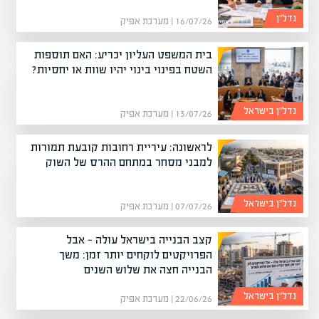
נדל”ן
16/07/26 | מערכת אפיק
בית המשפט העליון יכריע: האם תוספות
השטח בפינוי בינוי יהיו שוות או יחסיות?
נדל”ן בישראל
13/07/26 | מערכת אפיק
לראשונה: עיריית רחובות קובעת תמורות
למבני מסחר במתחם ההרס של השוק
נדל”ן בישראל
07/07/26 | מערכת אפיק
קצב הבנייה בישראל עולה — אבל
הפרויקטים לוקחים יותר זמן: משך
הבנייה חצה את שלוש השנים
נדל”ן בישראל
22/06/26 | מערכת אפיק