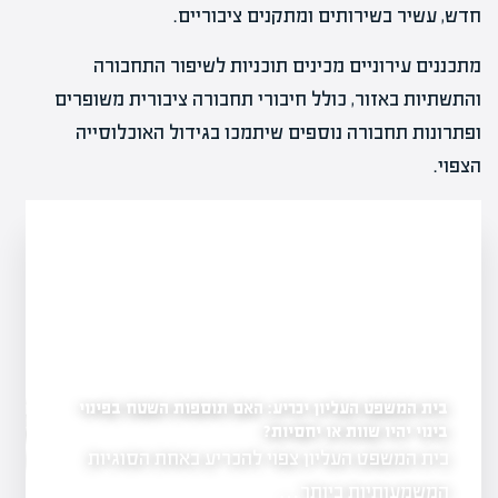
חדש, עשיר בשירותים ומתקנים ציבוריים.
מתכננים עירוניים מכינים תוכניות לשיפור התחבורה
והתשתיות באזור, כולל חיבורי תחבורה ציבורית משופרים
ופתרונות תחבורה נוספים שיתמכו בגידול האוכלוסייה
הצפוי.
בית המשפט העליון יכריע: האם תוספות השטח בפינוי
לראשונה: עיריית רחובו
במתחם ההרס של השוק
בינוי יהיו שוות או יחסיות?
יל פרויקט להצלחה?
בית המשפט העליון צפוי להכריע באחת הסוגיות
שנה לאחר נזקי
ת והבנה של
ברחובות…
המשמעותיות ביותר…