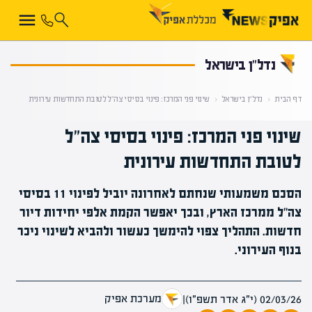
קראת 0% מתוך הכתבה
נדל”ן בישראל
דף הבית
‹
נדל”ן בישראל
‹
שינוי פני המרכז: פינוי בסיסי צה"ל לטובת התחדשות עירונית
שינוי פני המרכז: פינוי בסיסי צה"ל
לטובת התחדשות עירונית
הסכם משמעותי שנחתם לאחרונה יוביל לפינוי 11 בסיסי
צה"ל ממרכז הארץ, ובכך יאפשר הקמת אלפי יחידות דיור
חדשות. התהליך צפוי להימשך כעשור ולהביא לשינוי ניכר
בנוף העירוני.
מערכת אפיק
02/03/26 (י״ג אדר תשפ״ו)
|