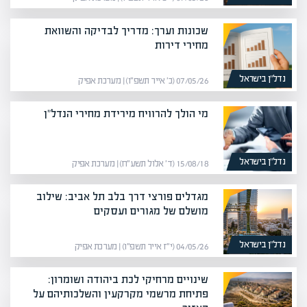
שכונות וערך: מדריך לבדיקה והשוואת
מחירי דירות
נדל”ן בישראל
07/05/26 (כ׳ אייר תשפ״ו) | מערכת אפיק
מי הולך להרוויח מירידת מחירי הנדל"ן
נדל”ן בישראל
15/08/18 (ד׳ אלול תשע״ח) | מערכת אפיק
מגדלים פורצי דרך בלב תל אביב: שילוב
מושלם של מגורים ועסקים
נדל”ן בישראל
04/05/26 (י״ז אייר תשפ״ו) | מערכת אפיק
שינויים מרחיקי לכת ביהודה ושומרון:
פתיחת מרשמי מקרקעין והשלכותיהם על