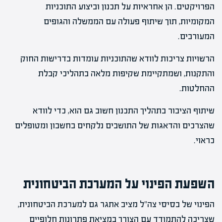
הפרויקטים. הן אחראיות על תכנון וביצוע התוכניות
המקומיות, תוך שיתוף פעולה עם הממשלה והגופים
המעורבים.
הרשויות צריכות לוודא שהתוכניות עומדות בדרישות החוק
והתקנות, ושמתקיימת שקיפות מלאה בתהליכי קבלת
ההחלטות.
שיתוף הציבור בתהליך התכנון חשוב גם הוא, כדי לוודא
שהצרכים והדאגות של התושבים נלקחים בחשבון ומטופלים
כראוי.
השפעת הפינוי על המערכת הביטחונית
הפינוי של בסיסי צה"ל מציב אתגר גם למערכת הביטחונית,
שצריכה להתמודד עם הצורך במציאת פתרונות חלופיים