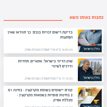
כתבות באותו נושא
בדיקת רישום זכויות בנכס: כך תוודאו שאין
הפתעות
נדל”ן בישראל
10/03/26 (כ״א אדר תשפ״ו) | מערכת אפיק
שוק הדיור בישראל: אתגרים, תחזיות
ודרכים לשינוי
נדל”ן בישראל
17/12/25 (כ״ז כסלו תשפ״ו) | מערכת אפיק
קורס יישומים בשומת מקרקעין‎‎ – בחינה 1מ
2 בחינות סופיות בשמאות מקרקעין –
מכללת אפיק
נדל”ן בישראל