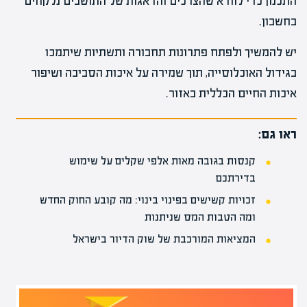
התכנון כדי לוודא שהצרכים והדאגות של התושבים נלקחים
בחשבון.
יש להמשיך ולפתח פתרונות תחבורה ותשתיות שיתמכו
בגידול האוכלוסייה, תוך שמירה על איכות הסביבה ושיפור
איכות החיים הכללית באזור.
ראו גם:
קנסות בגובה מאות אלפי שקלים על שימוש
בדירתכם
זכויות קשישים בפינוי בינוי: מה קובע החוק החדש
ומה הטבות המס שניתנות
המציאות המורכבת של שוק הדיור בישראל