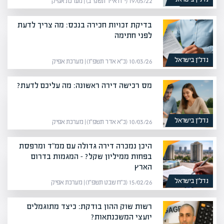
19/05/22 (י״ח אייר תשפ״ב) | מערכת אפיק
בדיקת זכויות חכירה בנכס: מה צריך לדעת
לפני חתימה
נדל”ן בישראל
10/03/26 (כ״א אדר תשפ״ו) | מערכת אפיק
מס רכישה דירה ראשונה: מה עליכם לדעת?
נדל”ן בישראל
10/03/26 (כ״א אדר תשפ״ו) | מערכת אפיק
היכן נמכרה דירה גדולה עם ממ"ד ומרפסת
בפחות ממיליון שקל? – המגמות בדרום
הארץ
נדל”ן בישראל
15/02/26 (כ״ח שבט תשפ״ו) | מערכת אפיק
רשות שוק ההון בודקת: כיצד מתוגמלים
יועצי המשכנתאות?