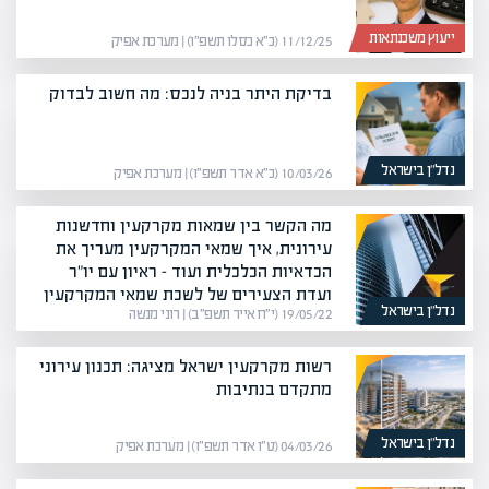
ייעוץ משכנתאות
11/12/25 (כ״א כסלו תשפ״ו) | מערכת אפיק
בדיקת היתר בניה לנכס: מה חשוב לבדוק
נדל”ן בישראל
10/03/26 (כ״א אדר תשפ״ו) | מערכת אפיק
מה הקשר בין שמאות מקרקעין וחדשנות
עירונית, איך שמאי המקרקעין מעריך את
הכדאיות הכלכלית ועוד – ראיון עם יו"ר
ועדת הצעירים של לשכת שמאי המקרקעין
נדל”ן בישראל
19/05/22 (י״ח אייר תשפ״ב) | רוני מנשה
רשות מקרקעין ישראל מציגה: תכנון עירוני
מתקדם בנתיבות
נדל”ן בישראל
04/03/26 (ט״ו אדר תשפ״ו) | מערכת אפיק