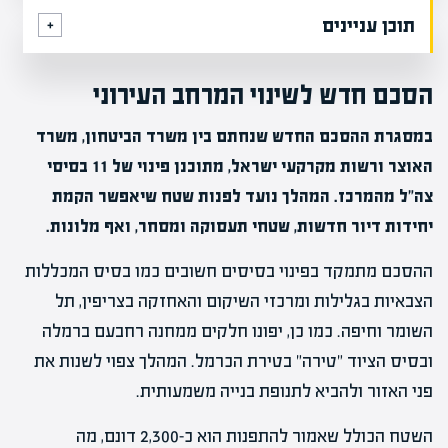
תוכן עניינים
הסכם חדש לשינוי המרחב העירוני
במסגרת ההסכם החדש שנחתם בין משרד הביטחון, משרד
האוצר ורשות מקרקעי ישראל, מתוכנן פינוי של 11 בסיסי
צה"ל מהמרכז. המהלך נועד לפנות שטח שיאפשר הקמת
יחידות דיור חדשות, שטחי תעסוקה ומסחר, ואף מלונות.
ההסכם מתמקד בפינוי בסיסים חשובים כמו בסיס המכללות
הצבאיות בגלילות ומרכזי השיקום והאחזקה בצריפין, תל
השומר וחיפה. כמו כן, יפונו חלקים ממחנה רחבעם ברמלה
ובסיס הציוד "טירה" בטירת הכרמל. המהלך צפוי לשנות את
פני האזור ולהביא לתנופת בנייה משמעותית.
השטח הכולל שאמור להתפנות הוא כ-2,300 דונם, מה