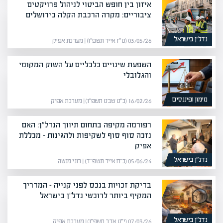
איזון בין חופש הביטוי לניהול פרויקטים
ציבוריים: מקרה הרכבת הקלה בירושלים
נדל”ן בישראל
03/05/26 (ט״ז אייר תשפ״ו) | מערכת אפיק
השפעת שינויים כלכליים על השוק המקומי
והגלובלי
מימון ופיננסים
16/02/26 (כ״ט שבט תשפ״ו) | מערכת אפיק
רפורמה מקיפה בתחום תיווך הנדל"ן: האם
נזכה סוף סוף לשקיפות ולהגינות – מכללת
אפיק
נדל”ן בישראל
05/06/24 (כ״ח אייר תשפ״ד) | רוני מנשה
בדיקת זכויות בנכס לפני קנייה – המדריך
המקיף ביותר לרוכשי נדל"ן בישראל
נדל”ן בישראל
07/03/26 (י״ט אדר תשפ״ו) | מערכת אפיק