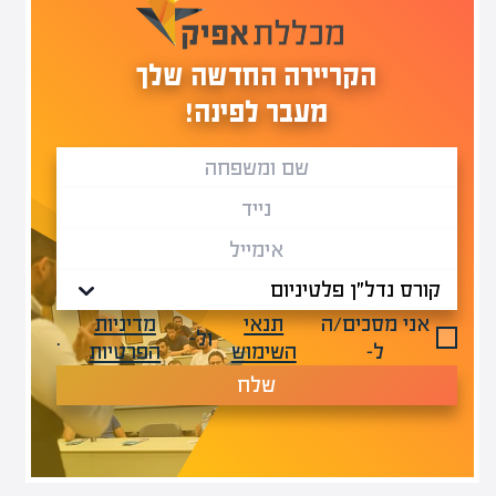
הקריירה החדשה שלך
מעבר לפינה!
אני מסכים/ה
תנאי
מדיניות
ול-
.
ל-
השימוש
הפרטיות
שלח