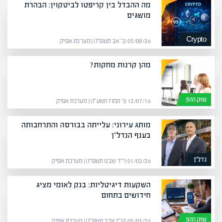
מה ההבדל בין קריפטו לביטקוין: הבהרת
מושגים
Crypto
03/08/26 (כ׳ אב תשפ״ו) | מערכת אפיק
מהן קרנות מחקות?
שוק ההון
12/07/16 (ו׳ תמוז תשע״ו) | מערכת אפיק
מותג עירוני: עלייתה בבורסה והתרחבותה
בענף הנדל"ן
נדל”ן
01/02/26 (י״ד שבט תשפ״ו) | מערכת אפיק
השקעות דיגיטליות: בנק לאומי מציג
חידושים בתחום
שוק ההון
05/03/26 (ט״ז אדר תשפ״ו) | מערכת אפיק