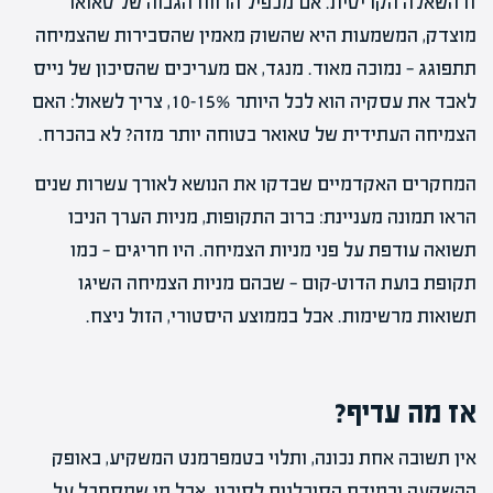
זו השאלה הקריטית. אם מכפיל הרווח הגבוה של טאואר
מוצדק, המשמעות היא שהשוק מאמין שהסבירות שהצמיחה
תתפוגג — נמוכה מאוד. מנגד, אם מעריכים שהסיכון של נייס
לאבד את עסקיה הוא לכל היותר 10-15%, צריך לשאול: האם
הצמיחה העתידית של טאואר בטוחה יותר מזה? לא בהכרח.
המחקרים האקדמיים שבדקו את הנושא לאורך עשרות שנים
הראו תמונה מעניינת: ברוב התקופות, מניות הערך הניבו
תשואה עודפת על פני מניות הצמיחה. היו חריגים — כמו
תקופת בועת הדוט-קום — שבהם מניות הצמיחה השיגו
תשואות מרשימות. אבל בממוצע היסטורי, הזול ניצח.
אז מה עדיף?
אין תשובה אחת נכונה, ותלוי בטמפרמנט המשקיע, באופק
ההשקעה ובמידת הסובלנות לסיכון. אבל מי שמסתכל על