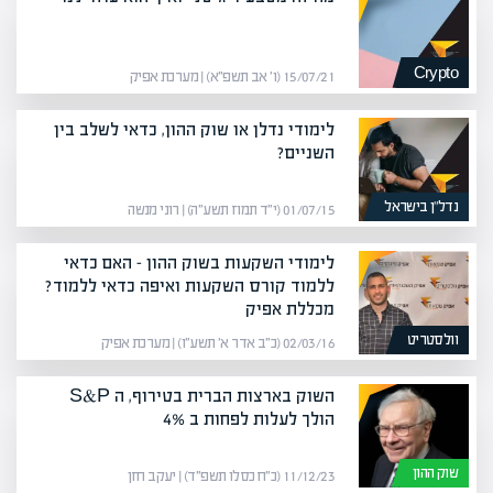
Crypto
15/07/21 (ו׳ אב תשפ״א) | מערכת אפיק
לימודי נדלן או שוק ההון, כדאי לשלב בין
השניים?
נדל”ן בישראל
01/07/15 (י״ד תמוז תשע״ה) | רוני מנשה
לימודי השקעות בשוק ההון – האם כדאי
ללמוד קורס השקעות ואיפה כדאי ללמוד?
מכללת אפיק
וולסטריט
02/03/16 (כ״ב אדר א׳ תשע״ו) | מערכת אפיק
השוק בארצות הברית בטירוף, ה S&P
הולך לעלות לפחות ב 4%
שוק ההון
11/12/23 (כ״ח כסלו תשפ״ד) | יעקב חזן