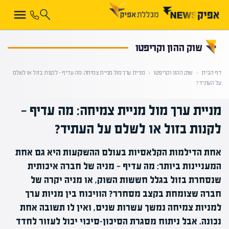
קראת 0% מתוך הכתבה
שוק ההון וקריפטו
דף הבית
‹
שוק ההון וקריפטו
‹
מניית ערך מול מניית צמיחה: מה עדיף — לקנות בזול או לשלם
על העתיד?
מניית ערך מול מניית צמיחה: מה עדיף —
לקנות בזול או לשלם על העתיד?
אחת הדילמות הקלאסיות בעולם ההשקעות היא גם אחת
המעניינות ביותר: מה עדיף — מניה של חברה איכותית
שנסחרת בזול בגלל חששות השוק, או מניה יקרה של
חברה שצומחת בקצב מסחרר? הוויכוח בין מניות ערך
למניות צמיחה נמשך עשרות שנים, ואין לו תשובה אחת
נכונה. אבל ניתוח מסגרת הסיכון-סיכוי יכול לעזור לחדד