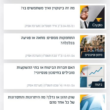
מה זה ביטקוין ואיך משתמשים בו?
Crypto
04/05/21 (כ״ב אייר תשפ״א) | מערכת אפיק
התחמקות ממסים: מחאה או פגיעה
בכלכלה?
מימון ופיננסים
12/01/26 (כ״ד טבת תשפ״ו) | מערכת אפיק
האם חברות הביטוח או בתי ההשקעות
מובילים בחיסכון פנסיוני?
ביטוח
19/01/26 (א׳ שבט תשפ״ו) | מערכת אפיק
שוק ההון או נדלן? מה היתרונות והחסרונות
של כל אחד מהם