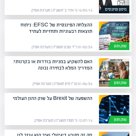
מימון ופיננסים
16/03/16 (ו׳ אדר ב׳ תשע״ו) | מערכת אפיק
ההצלחה הפיננסית של EFSC: ניתוח
תוצאות רבעוניות ותחזיות לעתיד
שוק ההון
01/02/26 (י״ד שבט תשפ״ו) | מערכת אפיק
האם להשקיע במניות בודדות או בקרנות?
המדריך המלא לבחירה נכונה
שוק ההון
01/06/26 (ט״ז סיון תשפ״ו) | מערכת אפיק
ההשפעה של Brexit על שוק ההון העולמי
שוק ההון
12/07/16 (ו׳ תמוז תשע״ו) | מערכת אפיק
מה זה מטבע דיגיטלי ואיך הוא עוזר לנו