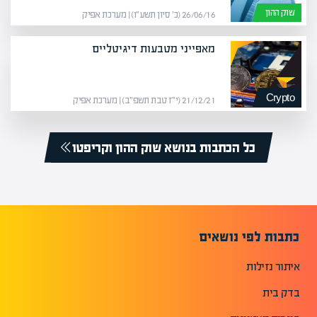
שוק ההון
26/06/16 (כ׳ סיון תשע״ו) | מערכת אפיק
מאפייני מטבעות דיגיטליים
Crypto
21/12/21 (י״ז טבת תשפ״ב) | מערכת אפיק
כל הכתבות בנושא שוק ההון וקריפטו
כתבות לפי נושאים
איתור נזילות
בדק בית