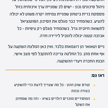
ניהול סיכונים נכון — ישים לב שמניית ערך איכותית בזול
מספקת כרית ביטחון שמניית צמיחה יקרה פשוט לא יכולה
להציע. כשהמחיר כבר מגלם את הסיכון, הפוטנציאל
לתשואה חיובית גדל. כשהמחיר מגלם רק ציפיות — כל
אכזבה קטנה יכולה להוביל לירידה חדה.
נייס וטאואר הן דוגמאות בלבד, ואין כאן המלצת השקעה על
אף אחת מהן. כל החלטה צריכה להתקבל לפי מצב אישי,
הבנת החברה ויעדי ההשקעה.
ראו גם:
קורס שוק ההון – כל מה שצריך לדעת כדי להשקיע
בצורה נכונה
המוסדיים מוכרים דולרים בשיא — וזה מה שמחזק
את השקל