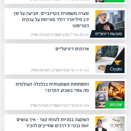
סערה משפטית בקוינבייס: תביעה על סך
2.9 מיליארד דולר מאיימת על ענקית
הקריפטו
מטבעות דיגיטליים
04/02/26 (י״ז שבט תשפ״ו) | מערכת אפיק
ארנקים דיגיטליים
Crypto
11/01/22 (ט׳ שבט תשפ״ב) | מערכת אפיק
התפתחות משמעותית בכלכלה העולמית:
מה צפוי בשבוע הקרוב?
שוק ההון
05/01/26 (ט״ז טבת תשפ״ו) | מערכת אפיק
השקעה במניות לטווח קצר – איך עושים
זאת נכון? 3 דרכים שחייבים להכיר