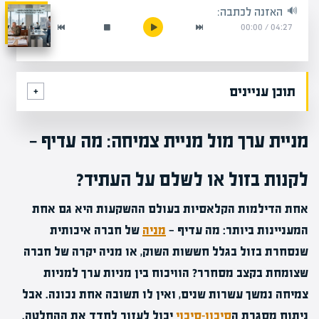
האזנה לכתבה:
00:00
/
04:27
תוכן עניינים
מניית ערך מול מניית צמיחה: מה עדיף —
לקנות בזול או לשלם על העתיד?
אחת הדילמות הקלאסיות בעולם ההשקעות היא גם אחת
המעניינות ביותר: מה עדיף —
מניה
של חברה איכותית
שנסחרת בזול בגלל חששות השוק, או מניה יקרה של חברה
שצומחת בקצב מסחרר? הוויכוח בין מניות ערך למניות
צמיחה נמשך עשרות שנים, ואין לו תשובה אחת נכונה. אבל
ניתוח מסגרת ה
סיכון-סיכוי
יכול לעזור לחדד את ההחלטה.