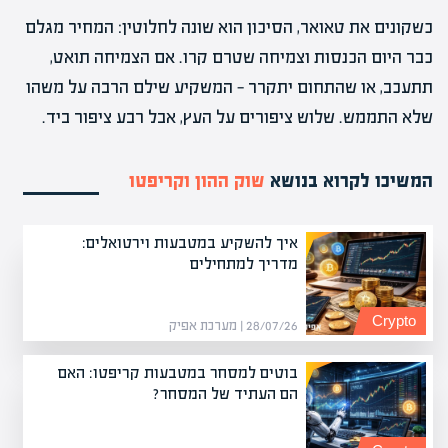
כשקונים את טאואר, הסיכון הוא שונה לחלוטין: המחיר מגלם
כבר היום הכנסות וצמיחה שטרם קרו. אם הצמיחה תואט,
תתעכב, או שהתחום יתקרר — המשקיע שילם הרבה על משהו
שלא התממש. שלוש ציפורים על העץ, אבל רבע ציפור ביד.
המשיכו לקרוא בנושא
שוק ההון וקריפטו
איך להשקיע במטבעות וירטואלים:
מדריך למתחילים
Crypto
28/07/26 | מערכת אפיק
בוטים למסחר במטבעות קריפטו: האם
הם העתיד של המסחר?