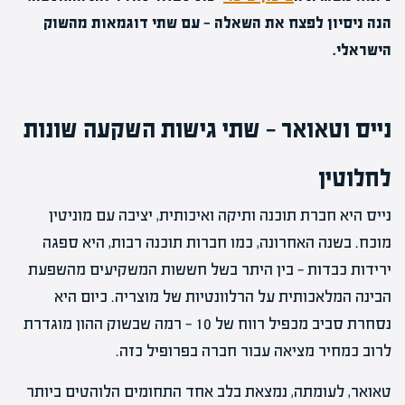
הנה ניסיון לפצח את השאלה — עם שתי דוגמאות מהשוק
הישראלי.
נייס וטאואר — שתי גישות השקעה שונות
לחלוטין
נייס היא חברת תוכנה ותיקה ואיכותית, יציבה עם מוניטין
מוכח. בשנה האחרונה, כמו חברות תוכנה רבות, היא ספגה
ירידות כבדות — בין היתר בשל חששות המשקיעים מהשפעת
הבינה המלאכותית על הרלוונטיות של מוצריה. כיום היא
נסחרת סביב מכפיל רווח של 10 — רמה שבשוק ההון מוגדרת
לרוב כמחיר מציאה עבור חברה בפרופיל כזה.
טאואר, לעומתה, נמצאת בלב אחד התחומים הלוהטים ביותר