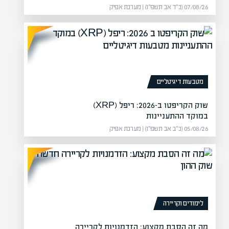
07/08/26 (כ״ד אב תשפ״ו) | מערכת אפיק
מטבעות דיגיטליים
שוק הקריפטו ב-2026: ריפל (XRP)
במוקד ההתעניינות
05/08/26 (כ״ב אב תשפ״ו) | מערכת אפיק
לימודים וקריירה
מה זה הסבת מקצוע: הזדמנויות לקריירה