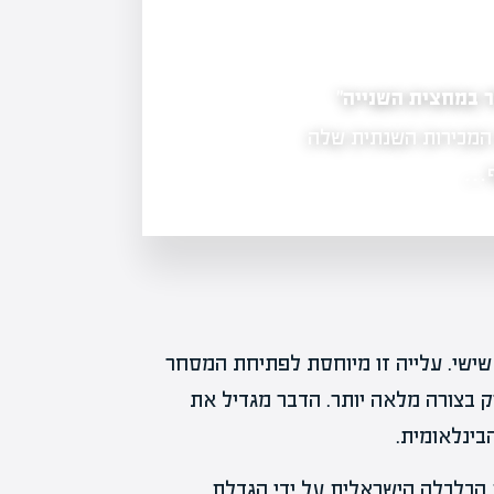
רימון פורצת לשוק חוות השרתים בארה"ב
מעלה בכ-21% את תחזית המכירות השנתית שלה
לאספקת מערכות קירור בפנסילבניה, ע
סף…
פות המשקיעים הזרים עלה לכ-22% בימי שישי. עלייה זו מיוחסת לפתיחת המסחר
 בצורה מלאה יותר. הדבר מגדיל את
ינלאומית.
הכלכלה הישראלית על ידי הגדלת