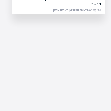
חדשה
04/08/26 (כ״א אב תשפ״ו) | מערכת אפיק
היפוך מג
רימון נכנסת לתחום חוות השרתים בארה"ב עם הזמנה של 17 מיליון דולר
ל רקע…
רו