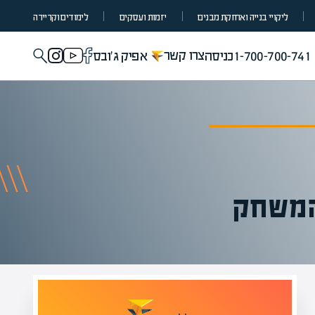
ליקויי בנייה ואחזקת מבנים
יזמות ועסקים
לימודים וקריירה
צרו קשר
1-700-700-741
כניסה
אפיק ג'ובס
המשחק
מומחים בהערכת שווי