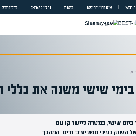
 רכוש
שוק ההון וקריפטו
ביטוח
נדל”ן בישראל
נדל״ן חו״ל
שחק
בימי שישי משנה את כללי 
ביום שישי, במטרה ליישר קו עם
ל השוק בעיני משקיעים זרים. המהלך