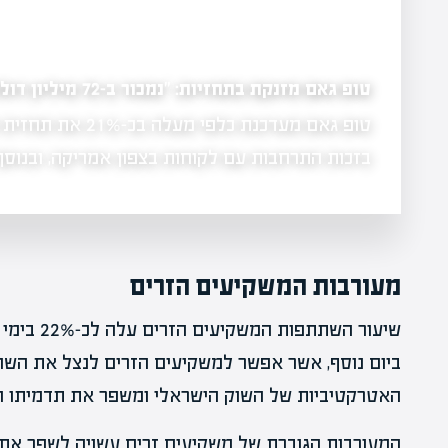
טופ גאם מזנקת בתחזיות: "נמכור ב-72 מיליון דולר במחצית השנייה"
טופ גאם מעדכנת כלפי 
 הוא למצוא
בזכות התרחבות עם לקוחות בצפון אמריקה, ובנו
מעורבות המשקיעים הזרים
שיעור השתת
ביום נוסף, אשר אפשר למשקיעים הזרים לנצל את השוק
האטרקטיביות של השוק הישראלי ומשפר את תדמיתו הב
המעורבות הגוברת של משקיעים זרים עשויה לשפר את 