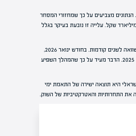
. הנתונים מצביעים על כך שמחזורי המסחר
מיים בימי שישי האחרונים הגיעו לממוצע של כ-2.5 מיליארד שקל. עלייה זו נובעת בעיקר בגלל
נחשב למשמעותי, במיוחד בהשוואה לשנים קודמות. בחודש ינואר 2026,
למשל, מחזורי המסחר היו גבוהים בהרבה יחסית לשנת 2025. הדבר מעיד על כך שהמהלך השפיע
שראלי היא תוצאה ישירה של התאמת ימי
ה את התחרותיות והאטרקטיביות של השוק.