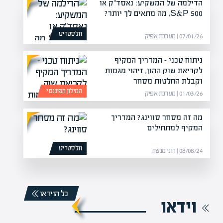
הדילמה של המשקיע: נאסד"ק או
S&P 500, מה מתאים לך יותר?
וולסטריט
07/01/26 | מערכת אפיק
ניתוח טכני – המדריך המקיף
לקריאת שוק ההון, זיהוי מגמות
וקבלת החלטות מסחר
המילון הפיננסי
01/03/26 | מערכת אפיק
מה זה מסחר סווינג? המדריך
המקיף למתחילים
וולסטריט
08/08/24 | רוני מנשה
כל הוידאו
וידאו