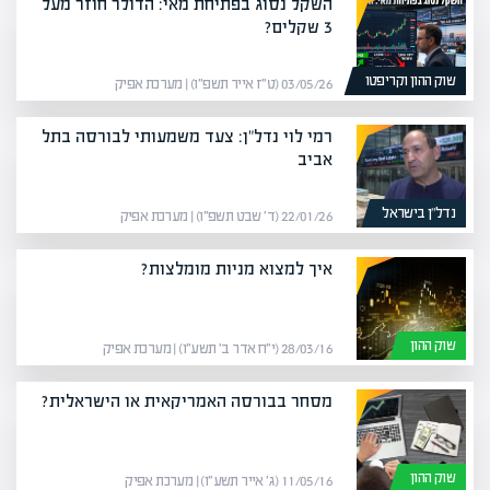
השקל נסוג בפתיחת מאי: הדולר חוזר מעל
3 שקלים?
שוק ההון וקריפטו
03/05/26 (ט״ז אייר תשפ״ו) | מערכת אפיק
רמי לוי נדל"ן: צעד משמעותי לבורסה בתל
אביב
נדל”ן בישראל
22/01/26 (ד׳ שבט תשפ״ו) | מערכת אפיק
איך למצוא מניות מומלצות?
שוק ההון
28/03/16 (י״ח אדר ב׳ תשע״ו) | מערכת אפיק
מסחר בבורסה האמריקאית או הישראלית?
שוק ההון
11/05/16 (ג׳ אייר תשע״ו) | מערכת אפיק