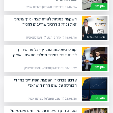
שוק ההון
03/02/16 (כ״ד שבט תשע״ו) | מערכת אפיק
השקעה במניות לטווח קצר – איך עושים
זאת נכון? 3 דרכים שחייבים להכיר
מימון ופיננסים
16/03/16 (ו׳ אדר ב׳ תשע״ו) | מערכת אפיק
קורס השקעות אונליין – כל מה שצריך
לדעת לפני בחירת מסלול מתאים – אפיק
שוק ההון
30/10/22 (ה׳ מרחשון תשפ״ג) | מערכת אפיק
עדכון פברואר: השפעת השינויים במדדי
הבורסה על שוק ההון הישראלי
שוק ההון
22/01/26 (ד׳ שבט תשפ״ו) | מערכת אפיק
מה זה חוק הפיקוח על שירותים פיננסיים?