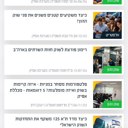
שוק ההון
24/06/26 (ט׳ תמוז תשפ״ו) | מערכת אפיק
כיצד משקיעים קטנים משנים את פני שוק
ההון?
וולסטריט
28/12/25 (ח׳ טבת תשפ״ו) | מערכת אפיק
רימון פורצת לשוק חוות השרתים בארה"ב
שוק ההון
13/07/26 (כ״ח תמוז תשפ״ו) | מערכת אפיק
פלטפורמות מסחר במניות – איזה קיימות
בשוק ואיזה מומלצות? 5 דוגמאות – מכללת
אפיק
שוק ההון
06/11/22 (י״ב מרחשון תשפ״ג) | יעקב חזן
כיצד מדד ת"א 125 משקף את התחזקות
השוק הישראלי