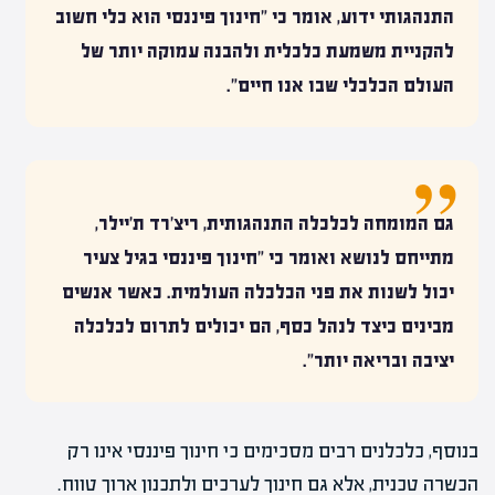
התנהגותי ידוע, אומר כי "חינוך פיננסי הוא כלי חשוב
להקניית משמעת כלכלית ולהבנה עמוקה יותר של
העולם הכלכלי שבו אנו חיים".
גם המומחה לכלכלה התנהגותית, ריצ'רד ת'יילר,
מתייחס לנושא ואומר כי "חינוך פיננסי בגיל צעיר
יכול לשנות את פני הכלכלה העולמית. כאשר אנשים
מבינים כיצד לנהל כסף, הם יכולים לתרום לכלכלה
יציבה ובריאה יותר".
בנוסף, כלכלנים רבים מסכימים כי חינוך פיננסי אינו רק
הכשרה טכנית, אלא גם חינוך לערכים ולתכנון ארוך טווח.