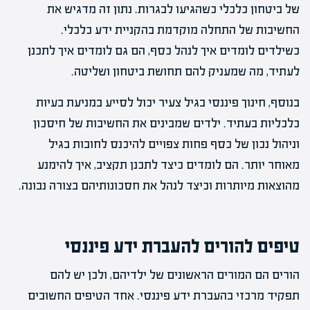
של ביטחון כלכלי כשהגיעו לבגרות. נתון זה מדגיש את
החשיבות של התחלה מוקדמת בהקניית ידע כלכלי.
כשילדים לומדים איך לנהל כסף, הם גם לומדים איך לתכנן
לעתיד, מה שמעניק להם תחושת ביטחון ושליטה.
בנוסף, חינוך פיננסי בגיל צעיר יכול לסייע במניעת בעיות
כלכליות בעתיד. ילדים שמבינים את החשיבות של חיסכון
וניהול נכון של כסף פחות צפויים להיכנס לחובות בגיל
מאוחר יותר. הם לומדים כיצד לתכנן תקציב, איך להימנע
מהוצאות מיותרות וכיצד לנהל את חסכונותיהם בצורה נבונה.
טיפים להורים להעברת ידע פיננסי
הורים הם המורים הראשונים של ילדיהם, ולכן יש להם
תפקיד מרכזי בהעברת ידע פיננסי. אחד הטיפים החשובים