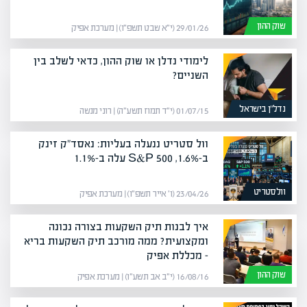
שוק ההון
29/01/26 (י״א שבט תשפ״ו) | מערכת אפיק
לימודי נדלן או שוק ההון, כדאי לשלב בין
השניים?
נדל”ן בישראל
01/07/15 (י״ד תמוז תשע״ה) | רוני מנשה
וול סטריט ננעלה בעליות: נאסד"ק זינק
ב-1.6%, S&P 500 עלה ב-1.1%
וולסטריט
23/04/26 (ו׳ אייר תשפ״ו) | מערכת אפיק
איך לבנות תיק השקעות בצורה נכונה
ומקצועית? ממה מורכב תיק השקעות בריא
– מכללת אפיק
שוק ההון
16/08/16 (י״ב אב תשע״ו) | מערכת אפיק