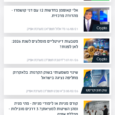
אלי קאופמן בחדשות 12 עם דני קושמרו –
מהדורה מרכזית.
Crypto
16/08/21 (ח׳ אלול תשפ״א) | מערכת אפיק
מטבעות דיגיטליים מומלצים לשנת 2026:
לאן לפנות?
Crypto
07/01/26 (י״ח טבת תשפ״ו) | מערכת אפיק
שינוי משמעותי בשוק הקרנות: בלאקרוק
מחליפה נציגה בישראל
שוק ההון וקריפטו
08/02/26 (כ״א שבט תשפ״ו) | מערכת אפיק
קורס מניות או לימודי מניות – מהי מניה
ומהן השיטות למציאתן? 3 דרכים מובילות –
מכללת אפיק