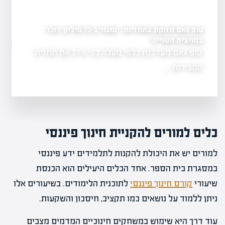
טופ גאם מזנקת בתחזיות: "נמכור ב-72 מיליון דולר
במחצית השנייה"
רימון פורצת לשוק חוות
יל?
טופ גאם מעדכנת כלפי מעלה בכ-21% את תחזית
רימון נכנסת לת
ון, הדבר
הזמנה של…
המכירות…
כלים למורים להקניית חינוך פיננסי
למורים יש את היכולת להקנות לתלמידים ידע פיננסי
במסגרת בית הספר. אחד הכלים היעילים הוא הכנסת
שיעורי
קורס חינוך פיננסי
לתוכנית הלימודים. בשיעורים אלו
ניתן ללמוד על נושאים כמו תקציב, חיסכון והשקעות.
עוד דרך היא שימוש במשחקים חינוכיים המדמים מצבים