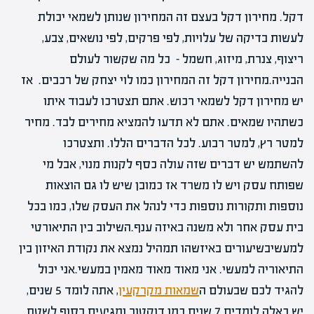
דקל. מחירון דקל בעצם זה המחירון שנותן לשמאי יכולת
לעשות בדיקה של עלויות, לפי פרקים, לפי נושאים, צבע,
ריצוף, צנרת, מיזוג, חשמל – כל מה שקשור לעולם
הבנייה.מחירון דקל זה המחירון כמו לוי יצחק של רכבים. אז
יש מחירון דקל לשמאי רכוש. אתם תצטרכו לעבוד איתו
כשתהיו שמאים. אתם לא תדעו להמציא מחירים לבד. מחיר
למטר רץ, למטר רבוע. לכל הדברים הללו. ותצטרכו
להשתמש יש דברים שזה עולה כסף לקנות מנוי, אבל מי
שפותח עסק ויש לו משרד אז כמובן שיש לו גם הוצאות
נוספות ותקורות נוספות כדי לנהל את העסק שלו, כמו בכל
בית עסק אחר ולא משנה באיזה ענף.השילוב בין התיאורטי
למעשיבשיעורים באיזשהו תמהיל נמצא את נקודת האיזון בין
התיאוריה למעשי. אני מאוד מאוד מאמין במעשי.אני יכול
להגיד לכם שבעולם ה
שמאות מקרקעין
, אתה לומד 5 שנים,
יש כאלה לומדים 7 שנים כמו דוקטור ומגיעים בסוף לשטח