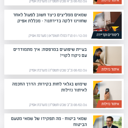
איתור נזילות
08/02/26 (כ״א שבט תשפ״ו) | מערכת אפיק
שמאים ממליצים כיצד חשוב לפעול לאחר
שחווינו דלקה בדירתנו? – מכללת אפיק
לימודים וקריירה
01/12/20 (ט״ו כסלו תשפ״א) | מערכת אפיק
בעיית שיפועים במרפסת: איך מתמודדים
עם ניקוז לקוי?
איתור נזילות
08/02/26 (כ״ב שבט תשפ״ו) | מערכת אפיק
שימוש בגלאי לחות בקירות: הדרך החכמה
לאיתור נזילות
איתור נזילות
08/02/26 (כ״ב שבט תשפ״ו) | מערכת אפיק
שמאי ביטוח – מה תפקידו של שמאי מטעם
הביטוח