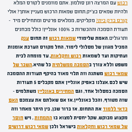
רכוש
עם המרצה רונן סולמון. אתם מוזמנים לקורס המלא
ולהיות שמאים בצ'יק.תחום שמאות הרכוש מעניין אותך? אולי
קורס בדק בית?
מקליקים, ממלאים פרטים ומתחילים מיד –
תעודת הסמכה וההכשרות ב 100% אונליין! כולל מבחנים
ותרגולים.
האמת שלימודי
שמאות רכוש
זה תחום
ענק
המכיל מגוון של מסלולי לימוד, החל מקורס הערכת אומנות
ועתיקות ועד לשמאות
רכוש וחקלאות
, עד מומחה לבית
משפט וללא צורך ב
הסמכה ממשלתית
כל שהיא.
השכר של
שמאי רכוש
משתנה וזה תלוי מאוד בהיקף תעודות ההסמכה
שיש לכם.
אצלנו באפיק אונליין אתם מקבלים 5 תעודות
הסמכה במסלול אחד, וגם
המחירים באונליין
משתלמים –
שזה מטורף, והכל באונליין.
אז אם שאלתם את עצמכם
האם
כדאי ללמוד
את התחום, אז ברור שכן, בין היתר מאחר וזה
מקצוע מבוקש, שקל יחסית למצוא בו
התמחות
, ויש
חוסר
של שמאי רכוש וחקלאות
בישראל ולכן
שמאי רכוש דרושים