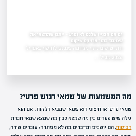
גם אם הבניין שלכם לא נפגע — ייתכן שתמצאו את
עצמכם בתוך פרויקט שיקום
כיצד להתמודד עם נזק ל
התביעה שלך
חוק שיקום נזקי מלחמה שנכנס לתוקף באפריל
המאמר עוסק באי
הליך התביעה
בבית משפחה…
2026 מכיל…
מה המשמעות של שמאי רכוש פרטי?
שמאי פרטי או חיצוני הוא שמאי שמביא הלקוח. אם הוא
גילה שיש פערים בין מה שמצא לבין מה שמצא שמאי חברת
הביטוח
, הם יושבים ומדברים.מה לא מסתדר? עוברים שורה,