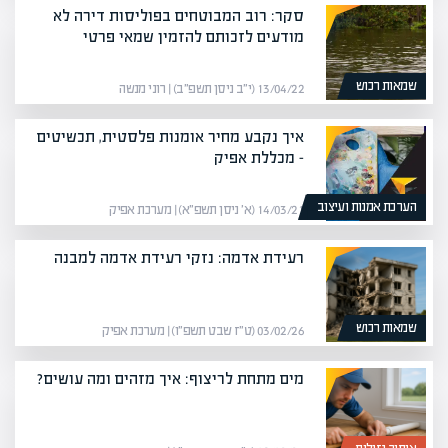
סקר: רוב המבוטחים בפוליסות דירה לא
מודעים לזכותם להזמין שמאי פרטי
שמאות רכוש
13/04/22 (י״ב ניסן תשפ״ב) | רוני מנשה
איך נקבע מחיר אומנות פלסטית, תכשיטים
– מכללת אפיק
הערכת אמנות ועיצוב
14/03/21 (א׳ ניסן תשפ״א) | מערכת אפיק
רעידת אדמה: נזקי רעידת אדמה למבנה
שמאות רכוש
03/02/26 (ט״ז שבט תשפ״ו) | מערכת אפיק
מים מתחת לריצוף: איך מזהים ומה עושים?