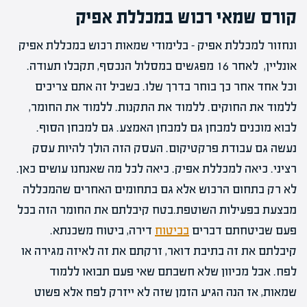
קורס שמאי רכוש במכללת אפיק
ונחזור למכללת אפיק – בלימודי שמאות רכוש במכללת אפיק
אונליין, לאחר 16 מפגשים במסלול הנכסף, תקבלו תעודה.
וכל אחד אחר כך בוחר בדרך שלו. בשביל זה אתם צריכים
ללמוד את החוקים. ללמוד את התקנות. ללמוד את החומר,
לבוא מוכנים למבחן גם למבחן האמצע. גם למבחן הסוף.
נעשה גם עבודת פרקטיקום. העסק הזה הולך להיות עסק
רציני. כיאה למכללת אפיק. כיאה לכל מה שאנחנו עושים כאן.
לא רק בתחום הרכוש אלא גם בתחומים האחרים שהמכללה
מבצעת בפעילות השוטפת.בטח קיבלתם את החומר הזה בכל
פעם שביטחתם דברים
בביטוח
דירה, ביטוח משכנתא.
קיבלתם את זה בתיבת דואר, זרקתם את זה לאיזה מגירה או
לפח. אבל מכיוון שלא חשבתם שאי פעם תבואו ללמוד
שמאות, אז הנה הגיע הזמן שזה לא ייזרק לפח אלא פשוט