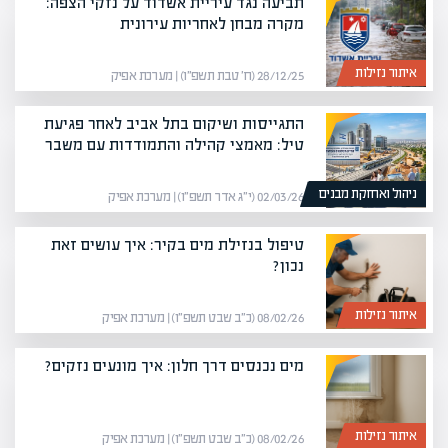
תביעה נגד עיריית אשדוד על נזקי הצפה:
מקרה מבחן לאחריות עירונית
איתור נזילות
28/12/25 (ח׳ טבת תשפ״ו) | מערכת אפיק
התגייסות ושיקום בתל אביב לאחר פגיעת
טיל: מאמצי קהילה והתמודדות עם משבר
ניהול ואחזקת מבנים
02/03/26 (י״ג אדר תשפ״ו) | מערכת אפיק
טיפול בנזילת מים בקיר: איך עושים זאת
נכון?
איתור נזילות
08/02/26 (כ״ב שבט תשפ״ו) | מערכת אפיק
מים נכנסים דרך חלון: איך מונעים נזקים?
איתור נזילות
08/02/26 (כ״ב שבט תשפ״ו) | מערכת אפיק