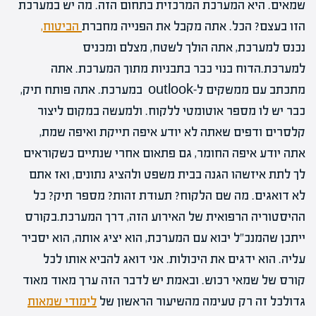
שמאים. היא המערכת המרכזית בתחום הזה. מה יש במערכת
הזו בעצם? הכל. אתה מקבל את הפנייה מחברת
הביטוח,
נכנס למערכת, אתה הולך לשטח, מצלם ומכניס
למערכת.הדוח בנוי כבר בתבניות מתוך המערכת. אתה
מתכתב עם ממשקים ל-outlook במערכת. אתה פותח תיק,
כבר יש לו מספר אוטומטי ללקוח. ולמעשה במקום ליצור
קלסרים ודפים שאתה לא יודע איפה תייקת ואיפה שמת,
אתה יודע איפה החומר, גם פתאום אחרי שנתיים כשקוראים
לך לתת איזשהו הגנה בבית משפט ולהציג נתונים, ואז אתם
לא דואגים. מה שם הלקוח? תעודת זהות? מספר תיק? כל
ההיסטוריה הרפואית של האירוע הזה, דרך המערכת.בקורס
ייתכן שהמנכ"ל יבוא עם המערכת, הוא יציג אותה, הוא יסביר
עליה. הוא ידגים את היכולות. אני דואג להביא אותו לכל
קורס של שמאי רכוש. ובאמת יש לדבר הזה ערך מאוד מאוד
גדולכל זה רק טעימה מהשיעור הראשון של
לימודי שמאות