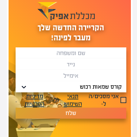
הקריירה החדשה שלך
מעבר לפינה!
אני מסכים/ה
תנאי
מדיניות
ול-
.
ל-
השימוש
הפרטיות
שלח