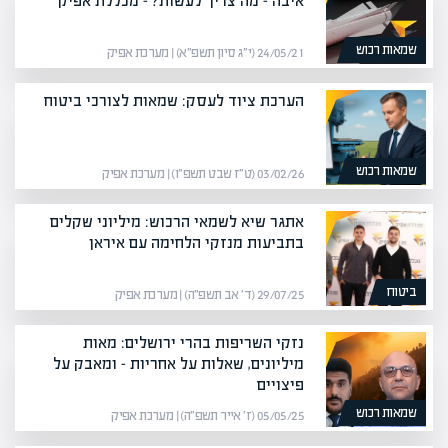
איבה – מה צריך לעשות? – מכללת אפיק
שמאות רכוש
24/05/21 (י״ג סיון תשפ״א) | מערכת אפיק
הערכת ציוד לעסק: שמאות לצורכי ביטוח
שמאות רכוש
03/02/26 (ט״ז שבט תשפ״ו) | מערכת אפיק
אתגר שיא לשמאי הרכוש: מיליוני שקלים
בתביעות מנזקי הלחימה עם איראן
ביטוח
29/07/25 (ד׳ אב תשפ״ה) | מערכת אפיק
נזקי השריפות בהרי ירושלים: מאות
מיליונים, שאלות על אחריות – ומאבק על
פיצויים
שמאות רכוש
05/05/25 (ז׳ אייר תשפ״ה) | מערכת אפיק