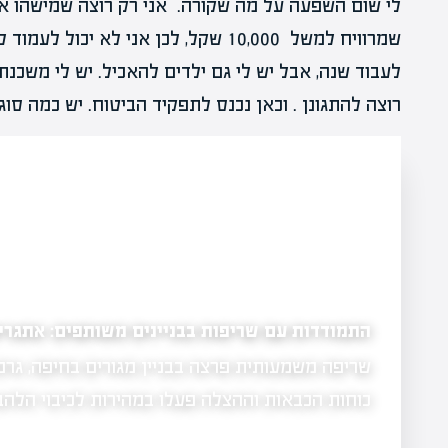
לי שום השפעה על מה שקורה. אני רק רוצה שמישהו אחר 
לעבוד שנה, אבל יש לי גם ילדים להאכיל. יש לי משכנתא
רוצה להתגונן . וכאן נכנס לתפקיד הביטוח. יש כמה סוג
כמעט 13 אלף תביעות: היקף נזקי המלחמה מתברר בהדרגה
פתרונות
קרן הפיצויים הממשלתית פרסמה הערכה עדכנית ל
הישירים שנגרמו למשק הישראלי בעקבות המלחמה
 לרכוש.
…
בכ-2…