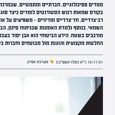
ממדים פסיכולוגיים, חברתיים ומתמטיים, שבמרכזם 
בקורס שמאות רכוש הסטודנטים לומדים כיצד סוגי 
רב־צדדיים, חד־צדדיים ומדיניים — משפיעים על או
השמאי. בנוסף נלמדת האומנות שבניתוח סיכון, ה
מורכבים בשטח. הידע הביטוחי הוא אבן יסוד בעב
החלטות מקצועית והוגנת מול מבוטחים וחברות בי
מערכת אפיק
15/11/21 (י״א כסלו תשפ״ב)
|