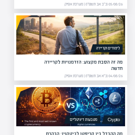
05/08/26 (כ״ב אב תשפ״ו) | מערכת אפיק
לימודים וקריירה
מה זה הסבת מקצוע: הזדמנויות לקריירה
חדשה
04/08/26 (כ״א אב תשפ״ו) | מערכת אפיק
מטבעות דיגיטליים
Crypto
מה ההבדל בין קריפטו לביטקוין: הבהרת