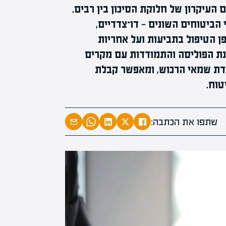
מומחים
מעל
1000
העיקרון של חלוקת הסיכון בין רבים.
בהערכות שוו
הביטוחים השונים — דו־צדדיים,
מחכים לכם בא
פן הטיפול בתביעות ועל אחריות
בנת הפוליסה והתמודדות עם מקרים
ודת שמאי הרכוש, ומאפשר קבלת
טוח.
שתפו את הכתבה: