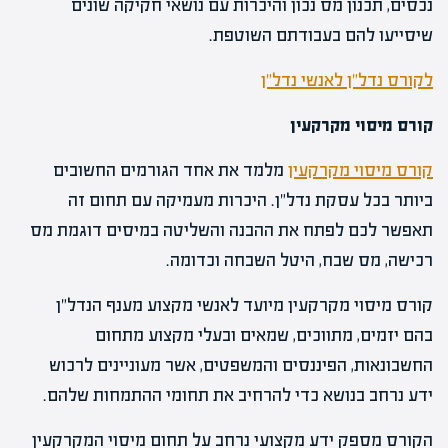
נכסים, תכנון מס נכון והיכרות עם נושאי חקיקה שונים
שיסייעו להם בעבודתם השוטפת.
לקורס נדל"ן לאנשי נדל"ן
קורס מיסוי מקרקעין
קורס מיסוי מקרקעין
מלמד את אחד הגורמים החשובים
ביותר בכל עסקת נדל"ן. היכרות מעמיקה עם תחום זה
תאפשר לכם לפתח את ההבנה והשליטה במיסים דוגמת מס
רכישה, מס שבח, היטל השבחה וכדומה.
קורס מיסוי מקרקעין מיועד לאנשי מקצוע מענף הנדל"ן
בהם יזמים, מתווכים, שמאים ובעלי מקצוע מתחום
החשבונאות, הפיננסים והמשפטים, אשר מעוניינים לרכוש
ידע נרחב בנושא כדי להרחיב את תחומי ההתמחות שלהם.
הקורס מספק ידע מקצועי נרחב על תחום מיסוי המקרקעין