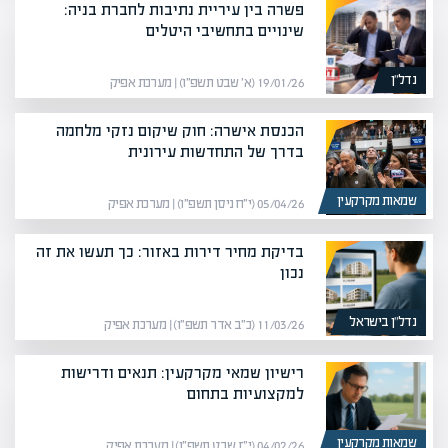
פשרה בין עיריית נתיבות לחברת בניה:
שינויים בתחשיבי היטלים
נדל”ן
19/01/26 (א׳ שבט תשפ״ו) | מערכת אפיק
הכנסת אישרה: חוק שיקום נזקי מלחמה
בדרך של התחדשות עירונית
שמאות מקרקעין
05/04/26 (י״ח ניסן תשפ״ו) | מערכת אפיק
בדיקת מחיר דירות באזור: כך תעשו את זה
נכון
נדל”ן בישראל
11/03/26 (כ״ב אדר תשפ״ו) | מערכת אפיק
רישיון שמאי מקרקעין: תנאים ודרישות
למקצועיות בתחום
שמאות מקרקעין
04/02/26 (י״ז שבט תשפ״ו) | מערכת אפיק