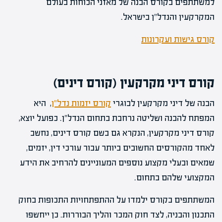
למשתתפים בקורס הבנה של מאזני הכוחות בעולם
המקרקעין והנדל"ן בישראל.
קורס גישות ועקרונות
קורס דיני מקרקעין (קורס דינים)
הבנה של דיני מקרקעין לבוגרי
קורס יזמות נדל"ן
, היא
המפתח להבנה ושליטה נרחבת בתחום הנדל"ן. כפועל יוצא,
קורס דיני מקרקעין, הנקרא גם בשם קורס דינים, נחשב
לאחד מהקורסים החשובים ביותר עבור עורכי דין, יזמים,
שמאים ובעלי מקצוע נוספים המעוניינים להרחיב את הידע
המקצועי שלהם בתחום.
המשתתפים בקורס ילמדו על ההתפתחויות התכופות בחוק
התכנון והבניה, לצד חוק המכר והליך הבוררות. כן ייחשפו