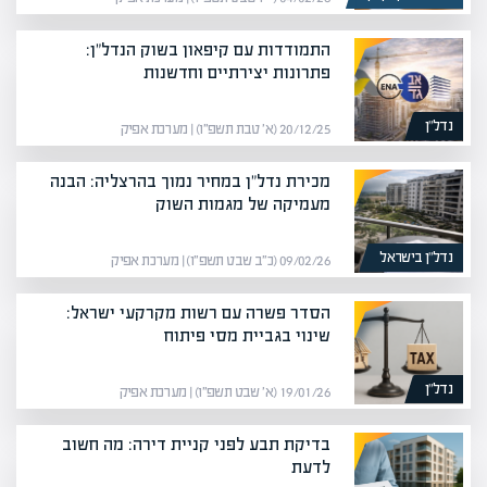
התמודדות עם קיפאון בשוק הנדל"ן:
פתרונות יצירתיים וחדשנות
נדל”ן
20/12/25 (א׳ טבת תשפ״ו) | מערכת אפיק
מכירת נדל"ן במחיר נמוך בהרצליה: הבנה
מעמיקה של מגמות השוק
נדל”ן בישראל
09/02/26 (כ״ב שבט תשפ״ו) | מערכת אפיק
הסדר פשרה עם רשות מקרקעי ישראל:
שינוי בגביית מסי פיתוח
נדל”ן
19/01/26 (א׳ שבט תשפ״ו) | מערכת אפיק
בדיקת תבע לפני קניית דירה: מה חשוב
לדעת