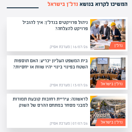
המשיכו לקרוא בנושא
נדל”ן בישראל
ניהול פרויקטים בנדל"ן: איך להוביל
פרויקט להצלחה?
נדל”ן
16/07/26 | מערכת אפיק
בית המשפט העליון יכריע: האם תוספות
השטח בפינוי בינוי יהיו שוות או יחסיות?
נדל”ן בישראל
13/07/26 | מערכת אפיק
לראשונה: עיריית רחובות קובעת תמורות
למבני מסחר במתחם ההרס של השוק
נדל”ן בישראל
07/07/26 | מערכת אפיק