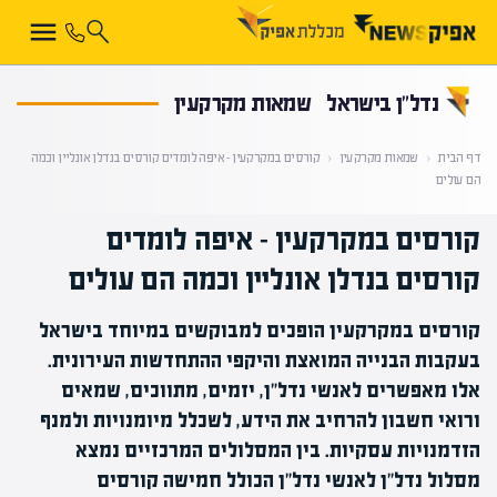
קראת 0% מתוך הכתבה
נדל”ן בישראל
שמאות מקרקעין
דף הבית
‹
שמאות מקרקעין
‹
קורסים במקרקעין – איפה לומדים קורסים בנדלן אונליין וכמה
הם עולים
קורסים במקרקעין – איפה לומדים
קורסים בנדלן אונליין וכמה הם עולים
קורסים במקרקעין הופכים למבוקשים במיוחד בישראל
בעקבות הבנייה המואצת והיקפי ההתחדשות העירונית.
אלו מאפשרים לאנשי נדל"ן, יזמים, מתווכים, שמאים
ורואי חשבון להרחיב את הידע, לשכלל מיומנויות ולמנף
הזדמנויות עסקיות. בין המסלולים המרכזיים נמצא
מסלול נדל"ן לאנשי נדל"ן הכולל חמישה קורסים