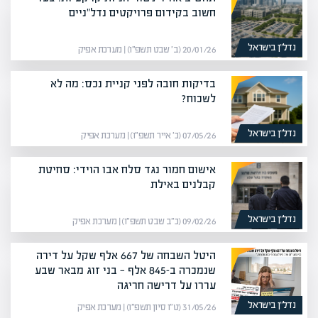
חשוב בקידום פרויקטים נדל"ניים
נדל”ן בישראל
20/01/26 (ב׳ שבט תשפ״ו) | מערכת אפיק
בדיקות חובה לפני קניית נכס: מה לא
לשכוח?
נדל”ן בישראל
07/05/26 (כ׳ אייר תשפ״ו) | מערכת אפיק
אישום חמור נגד סלח אבו הוידי: סחיטת
קבלנים באילת
נדל”ן בישראל
09/02/26 (כ״ב שבט תשפ״ו) | מערכת אפיק
היטל השבחה של 667 אלף שקל על דירה
שנמכרה ב-845 אלף — בני זוג מבאר שבע
עררו על דרישה חריגה
נדל”ן בישראל
31/05/26 (ט״ו סיון תשפ״ו) | מערכת אפיק