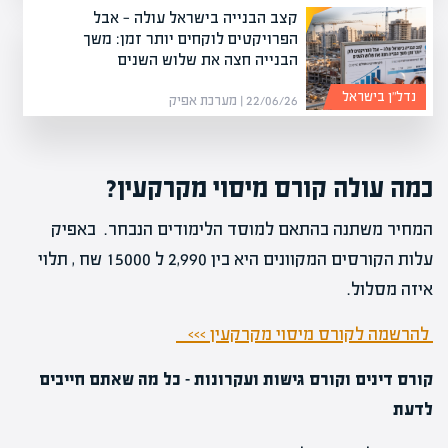
קצב הבנייה בישראל עולה — אבל
הפרויקטים לוקחים יותר זמן: משך
הבנייה חצה את שלוש השנים
נדל”ן בישראל
22/06/26 | מערכת אפיק
כמה עולה קורס מיסוי מקרקעין?
המחיר משתנה בהתאם למוסד הלימודים הנבחר. באפיק
עלות הקורסים המקוונים היא בין 2,990 ל 15000 שח , תלוי
איזה מסלול.
להרשמה לקורס מיסוי מקרקעין >>>
קורס דינים וקורס גישות ועקרונות – כל מה שאתם חייבים
לדעת