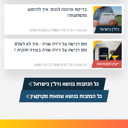
בדיקת ארנונה לנכס: איך להימנע
מהפתעות?
נדל”ן בישראל
11/03/26 (כ״ב אדר תשפ״ו) | מערכת אפיק
מס רכישה על דירה שניה – איך לא לשלם
מס רכישה על דירה שניה בצורה חוקית ?
ייעוץ משכנתאות
15/06/22 (ט״ז סיון תשפ״ב) | רוני מנשה
כל הכתבות בנושא נדל”ן בישראל
כל הכתבות בנושא שמאות מקרקעין