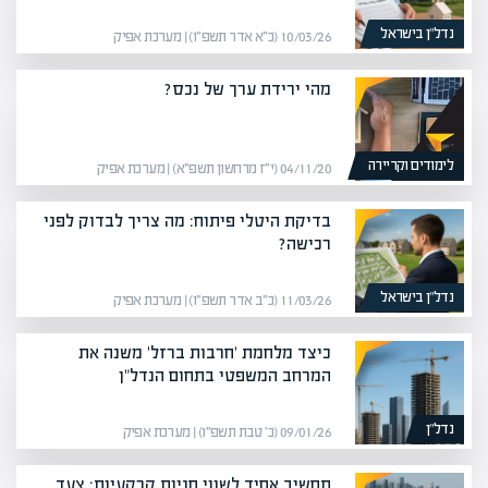
נדל”ן בישראל
10/03/26 (כ״א אדר תשפ״ו) | מערכת אפיק
מהי ירידת ערך של נכס?
לימודים וקריירה
04/11/20 (י״ז מרחשון תשפ״א) | מערכת אפיק
בדיקת היטלי פיתוח: מה צריך לבדוק לפני
רכישה?
נדל”ן בישראל
11/03/26 (כ״ב אדר תשפ״ו) | מערכת אפיק
כיצד מלחמת 'חרבות ברזל' משנה את
המרחב המשפטי בתחום הנדל"ן
נדל”ן
09/01/26 (כ׳ טבת תשפ״ו) | מערכת אפיק
תחשיב אחיד לשווי חניות קרקעיות: צעד