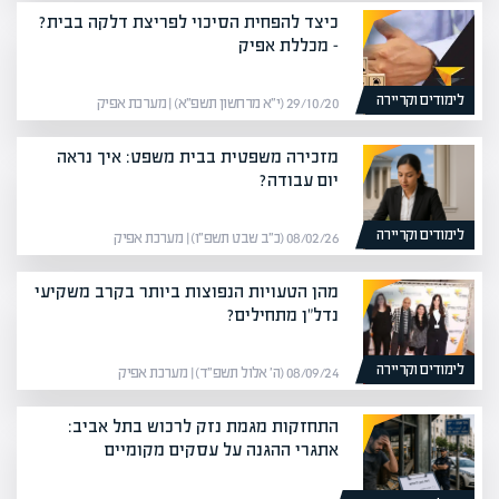
כיצד להפחית הסיכוי לפריצת דלקה בבית?
– מכללת אפיק
לימודים וקריירה
29/10/20 (י״א מרחשון תשפ״א) | מערכת אפיק
מזכירה משפטית בבית משפט: איך נראה
יום עבודה?
לימודים וקריירה
08/02/26 (כ״ב שבט תשפ״ו) | מערכת אפיק
מהן הטעויות הנפוצות ביותר בקרב משקיעי
נדל"ן מתחילים?
לימודים וקריירה
08/09/24 (ה׳ אלול תשפ״ד) | מערכת אפיק
התחזקות מגמת נזק לרכוש בתל אביב:
אתגרי ההגנה על עסקים מקומיים