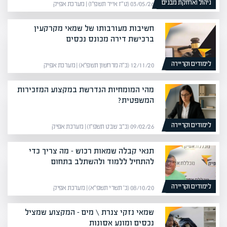
ניהול ואחזקת מבנים
03/05/26 (ט״ז אייר תשפ״ו) | מערכת אפיק
חשיבות מעורבותו של שמאי מקרקעין
ברכישת דירה מכונס נכסים
לימודים וקריירה
12/11/20 (כ״ה מרחשון תשפ״א) | מערכת אפיק
מהי המומחיות הנדרשת במקצוע המזכירות
המשפטית?
לימודים וקריירה
09/02/26 (כ״ב שבט תשפ״ו) | מערכת אפיק
תנאי קבלה שמאות רכוש – מה צריך כדי
להתחיל ללמוד ולהשתלב בתחום
לימודים וקריירה
08/10/20 (כ׳ תשרי תשפ״א) | מערכת אפיק
שמאי נזקי צנרת \ מים – המקצוע שמציל
נכסים ומונע אסונות