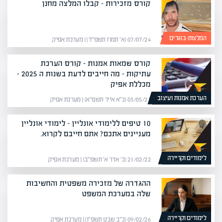
קורס מזכירות – קבלו המלצה מחנן
המלצות-בוגרים
07/07/24 (א׳ תמוז תשפ״ד) | מערכת אפיק
קורס שמאות אמנות – קורס הערכת
עתיקות – מה חייבים לדעת בשנות ה 2025 –
מכללת אפיק
הערכת אמנות ועיצוב
03/05/21 (כ״א אייר תשפ״א) | מערכת אפיק
10 טיפים ללימודי אונליין – לימודי אונליין
מעניינים אתכם? אתם חייבם לקרוא.
לימודים וקריירה
21/02/22 (כ׳ אדר א׳ תשפ״ב) | מערכת אפיק
ההגדרה של מזכירה משפטית והחשיבות
שלה במערכת המשפט
לימודים וקריירה
09/02/26 (כ״ב שבט תשפ״ו) | מערכת אפיק