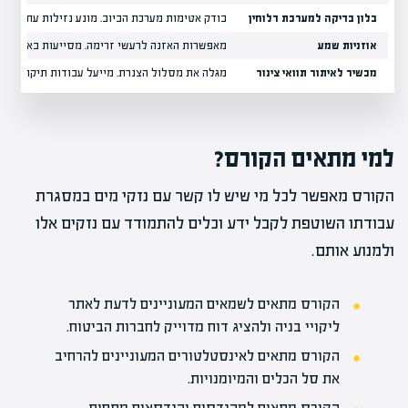
בלון בדיקה למערכת דלוחין
בודק אטימות מערכת הביוב. מונע נזילות עתידיות, 
אוזניות שמע
מאפשרות האזנה לרעשי זרימה. מסייעות באיתור נז
מכשיר לאיתור תוואי צינור
מגלה את מסלול הצנרת. מייעל עבודות תיקון, מונע
למי מתאים הקורס?
הקורס מאפשר לכל מי שיש לו קשר עם נזקי מים במסגרת
עבודתו השוטפת לקבל ידע וכלים להתמודד עם נזקים אלו
ולמנוע אותם.
הקורס מתאים לשמאים המעוניינים לדעת לאתר
ליקויי בניה ולהציג דוח מדוייק לחברות הביטוח.
הקורס מתאים לאינסטלטורים המעוניינים להרחיב
את סל הכלים והמיומנויות.
הקורס מתאים למהנדסים והנדסאים מתחום