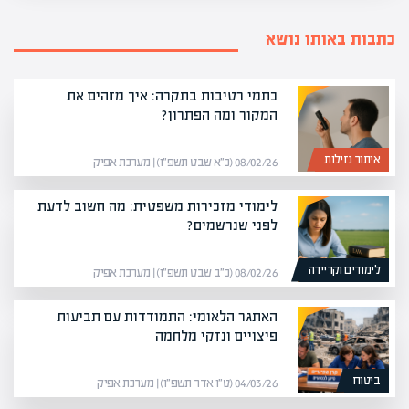
כתבות באותו נושא
כתמי רטיבות בתקרה: איך מזהים את
המקור ומה הפתרון?
איתור נזילות
08/02/26 (כ״א שבט תשפ״ו) | מערכת אפיק
לימודי מזכירות משפטית: מה חשוב לדעת
לפני שנרשמים?
לימודים וקריירה
08/02/26 (כ״ב שבט תשפ״ו) | מערכת אפיק
האתגר הלאומי: התמודדות עם תביעות
פיצויים ונזקי מלחמה
ביטוח
04/03/26 (ט״ו אדר תשפ״ו) | מערכת אפיק