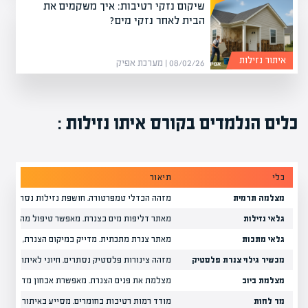
שיקום נזקי רטיבות: איך משקמים את
הבית לאחר נזקי מים?
איתור נזילות
08/02/26 | מערכת אפיק
כלים הנלמדים בקורס איתו נזילות :
כלי
תיאור
מצלמה תרמית
מזהה הבדלי טמפרטורה. חושפת נזילות נסתרות, חו
גלאי נזילות
מאתר דליפות מים בצנרת. מאפשר טיפול מהיר, מונ
גלאי מתכות
מאתר צנרת מתכתית. מדייק במיקום הצנרת, מונע נ
מכשיר גילוי צנרת פלסטיק
מזהה צינורות פלסטיק נסתרים. חיוני לאיתור צנרת 
מצלמת ביוב
מצלמת את פנים הצנרת. מאפשרת אבחון מדויק של ב
מד לחות
מודד רמות רטיבות בחומרים. מסייע באיתור מוקדי 