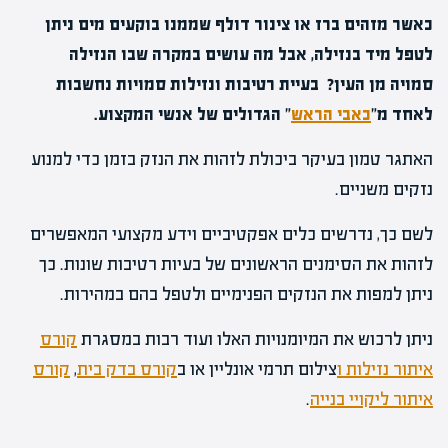
כאשר מזהים ברז או צינור דולף שממנו בוקעים מים ניתן
לטפל מיד בנזילה, אבל מה עושים במקרה שבו הנזילה
סמויה מן העין? בעיית רטיבות ונזילות סמויות נחשבות
לאחד מ"
כאבי הראש
" הגדולים של אנשי המקצוע.
האתגר טמון בעיקר ביכולת לזהות את הנזק בזמן כדי למנוע
נזקים משניים.
לשם כך, נדרשים כלים אפקטיביים וידע מקצועי המאפשרים
לזהות את הסימנים הראשונים של בעיות רטיבות שונות. כך
ניתן למפות את הנזקים הפנימיים ולטפל בהם במהירות.
ניתן לרכוש את המיומנויות האלו ועוד רבות במסגרת
קורס
איתור נזילות ו
צילום תרמי אונליין או ב
קורס בדק בית
,
קורס
איתור
ליקויי בנייה
.