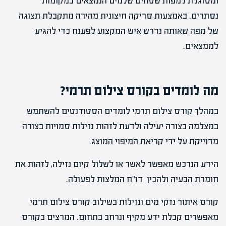
ומסוגלת למפות שטחים שלמים הנמצאים במקומות
נסתרים. באמצעות סריקה חיצונית מהירה מתקבלת תצוגה
של מפה שאותה נדרש איש המקצוע לפענח כדי להגיע
לממצאים.
מה לומדים בקורס צילום תרמי?
במהלך קורס צילום תרמי לומדים הסטודנטים להשתמש
במצלמה בצורה יעילה ולדעת לזהות נזילות סמויות בצורה
מדוייקת על ידי קריאת המיפוי המוצג.
הידע הנרכש מאפשר לאשר או לשלול קיום נזילה, לזהות את
חומרת הבעיה ולהכין דו"ח המלצות לפעולה.
קורס איתור נזקי מים ונזילות בשילוב קורס צילום תרמי
מאפשרים קבלת ידע מקיף ונרחב בתחום. המרצים בקורס