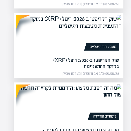
07/08/26 (כ״ד אב תשפ״ו) | מערכת אפיק
היפוך מג
מטבעות דיגיטליים
רימון נכנסת לתחום חוות השרתים בארה"ב עם הזמנה של 17 מיליון דולר
שוק הקריפטו ב-2026: ריפל (XRP)
ל רקע…
רו
במוקד ההתעניינות
05/08/26 (כ״ב אב תשפ״ו) | מערכת אפיק
לימודים וקריירה
מה זה הסבת מקצוע: הזדמנויות לקריירה