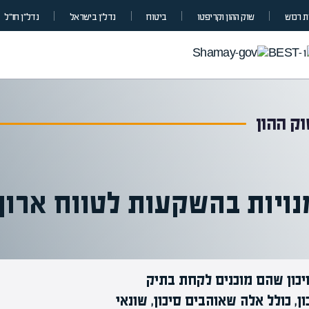
 רכוש
שוק ההון וקריפטו
ביטוח
נדל”ן בישראל
נדל״ן חו״ל
ק ההון
נויות בהשקעות לטווח ארוך
כון שהם מוכנים לקחת בתיק
מומחים בהער
, כולל אלה שאוהבים סיכון, שונאי