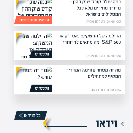
כמה עולה קורס שוק ההון –
מדריך מחירים מלא לכל
המסלולים בישראל
פוסטים עם סרטונים
24/01/22 | מערכת אפיק
הדילמה של המשקיע: נאסד"ק או
S&P 500, מה מתאים לך יותר?
וולסטריט
07/01/26 | מערכת אפיק
מה זה מסחר סווינג? המדריך
המקיף למתחילים
וולסטריט
08/08/24 | רוני מנשה
כל הוידאו
וידאו