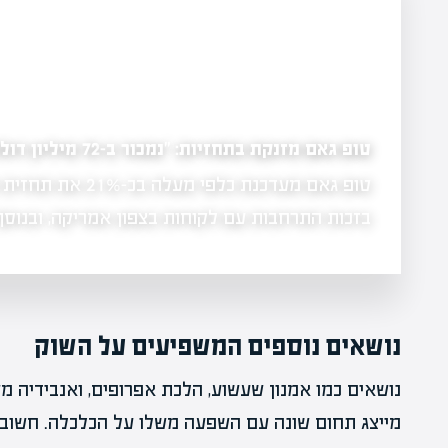
טופ גאם מזנקת בתחזיות: "נמכור ב-72 מיליון דולר במחצית השנייה"
טופ גאם מעדכנת כלפי 
 הוא למצוא
בזכות התרחבות עם לקוחות בצפון אמריקה, ובנו
נושאים נוספים המשפיעים על השוק
נושאים כמו אמנון שעשוע, הלכת אפרופים, ואנבידיה 
מייצג תחום שונה עם השפעה משלו על הכלכלה. חשוב 