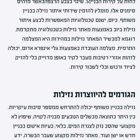
לחות על קירות הבניין5. שינוי בצבע הרצפהכאשר מזהים
סימנים אלו, מומלץ להזמין שירותי איתור נזילה בבניין
משותף. כיום, ישנם טכנולוגיות המאפשרות לבצע איתור
נזילת ביוב באמצעות מאתר נזילות בטכנולוגיה מתקדמת.
דוגמא למכשיר המאתר נזילות במהירות היא המצלמה
התרמית. מצלמה העובדת באמצעות גלי אינפרא אדום, יכולה
לזהות אזורי רטיבות מעבר לקיר באופן מדוייק בלי להזיק
לציוד ורכוש ובלי לשבור קירות.
הגורמים להיווצרות נזילות
נזילה בבניין משותף יכולה להתרחש ממספר סיבות עיקריות.
בין היתר כתוצאה מכשלים הנובעים מבניה לקויה, שיפוץ לא
מקצועי שהסב נזק לצנרת המים, בלאי, בעיות איטום בבניין
חדש או ישן ועוד. מאתר נזילות מקצוע שעבר הכשרה, ידע