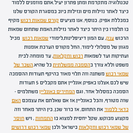
טכנולוגיה מתקדמת ומתן פתרון יעיל.אתם מוזמנים ללמוד
כיצד לאתר נזילות מים ונזילות ביוב במסגרת הקורס שלנו
במכללת אפיק. בנוסף, אנו מציעים
קורס שמאות רכוש
מקיף
בו תלמדו בין היתר כיצד לאתר נזילות.האמת שתחום שמאות
הרכוש
ענק
, עם המון דיציפלינות,לימודי
שמאות רכוש
מכיל
מגוון של מסלולי לימוד, החל מקורס הערכת אומנות
ועתיקות ועד לשמאות
רכוש וחקלאות
, עד מומחה לבית
משפט וללא צורך ב
הסמכה ממשלתית
כל שהיא.
השכר של
שמאי רכוש
משתנה וזה תלוי מאוד בהיקף תעודות ההסמכה
שיש לכם.אצלנו באפיק אונליין אתם מקבלים 5 תעודות
הסמכה במסלול אחד, וגם
המחירים באונליין
משתלמים –
שזה מטורף, והכל באונליין.אז אם שאלתם את עצמכם
האם
כדאי ללמוד
את התחום, אז ברור שכן, בין היתר מאחר וזה
מקצוע מבוקש, שקל יחסית למצוא בו
התמחות
, ויש
חוסר
של שמאי רכוש וחקלאות
בישראל ולכן
שמאי רכוש דרושים