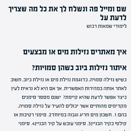
שם ומייל פה ונשלח לך את כל מה שצריך
לדעת על
לימודי שמאות רכוש
איך מאתרים נזילות מים או מבצעים
איתור נזילות ביוב כשהן סמויות?
כשיש נזילה סמויה, כדוגמת נזילת מים או נזילת ביוב, חשוב
לאתר אותה במהירות האפשרית. אך אם היא לא נראית לעין
כיצד אפשר לדעת שהיא קיימת? ישנם מספר סימנים
מקדימים מהותיים אשר יכולים להעיד על נזילה סמויה,
בהם:1. חשבון מים חריג וגבוה במיוחד2. סימני רטיבות או
קילוף בקיר הבניין3. סימני עובש על קיר הבניין4. סימני