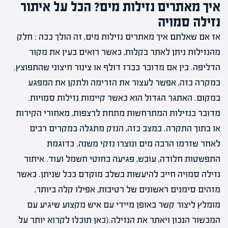
איך מאתרים נזילות מים? הכל על איתור
נזילה סמויה
אז אם שאלתם איך מאתרים נזילות מים, זה הולך ככה : חלק
מהנזילות ניתן לאתר בקלות, כאשר רואים בעין את מקור
הדליפה. בין אם מדובר בברז דולף או צינור חיצוני שהתפוצץ.
במקרה כזה, אפשר לעצור את הזרימה ולתקן את המפגע
במקום. האתגר הגדול הוא כאשר קיימות נזילות סמויות.
מדובר בנזילות המתרחשות מתחת לרצפות, מאחורי הקירות
או בתוך התקרה. במצב כזה, הנזק מתגלה במקרים רבים
לאחר שזרמו הרבה מים ונוצרו נזקי משנה. כדוגמת
התפשטות חלודה, עובש, פגיעה בחוטי חשמל ועוד. איתור
נזילה סמויה חייב להיעשות בשלב מוקדם ככל שניתן. כאשר
מזהים סימנים ראשונים של רטיבות, אפילו קלה ביותר,
מומלץ ליצור קשר באופן מיידי עם איש מקצוע שיגיע עם
המכשור הנכון ויאתר את הנזילה.(כאן תוכלו לקרוא יותר על