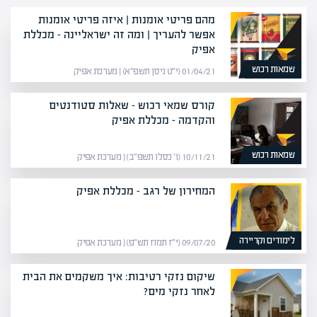
מהם פריטי אומנות | איזה פריטי אומנות
אפשר להעריך | ומה זה ישראליינה – מכללת
אפיק
שמאות רכוש
01/04/21 (י״ט ניסן תשפ״א) | מערכת אפיק
קורס שמאי רכוש – שאלות סטודנטים
והקדמה – מכללת אפיק
שמאות רכוש
10/11/21 (ו׳ כסלו תשפ״ב) | מערכת אפיק
המחירון של רגב – מכללת אפיק
לימודים וקריירה
09/07/20 (י״ז תמוז תש״פ) | מערכת אפיק
שיקום נזקי רטיבות: איך משקמים את הבית
לאחר נזקי מים?