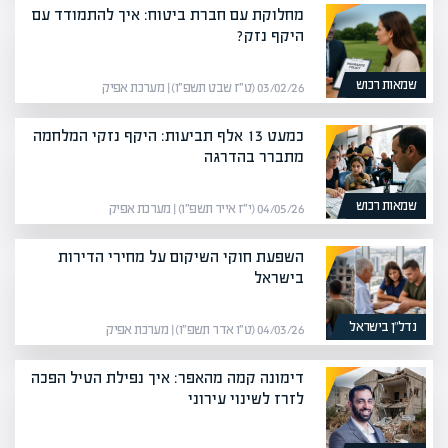
מחלוקת עם חברת ביטוח: איך להתמודד עם
היקף נזק?
שמאות רכוש
03/02/26 (ט״ז שבט תשפ״ו) | מערכת אפיק
כמעט 13 אלף תביעות: היקף נזקי המלחמה
מתברר בהדרגה
שמאות רכוש
04/05/26 (י״ז אייר תשפ״ו) | מערכת אפיק
השפעת חוקי השיקום על מחירי הדירות
בישראל
נדל”ן בישראל
04/03/26 (ט״ו אדר תשפ״ו) | מערכת אפיק
דימונה קמה מהאפר: איך נפילת הטיל הפכה
לזרז לשינוי עירוני