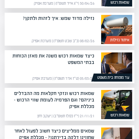
שמאות רכוש
30/04/26 (י״ג אייר תשפ״ו) | מערכת אפיק
נזילה מדוד שמש: איך לזהות ולתקן?
איתור נזילות
08/02/26 (כ״ב שבט תשפ״ו) | מערכת אפיק
כיצד שמאות רכוש משנה את מאזן הכוחות
בבתי המשפט
עד מומחה בית משפט
05/03/26 (ט״ז אדר תשפ״ו) | מערכת אפיק
שמאות רכוש ונזקי חקלאות מה ההבדלים
ביניהם? וגם הפרמיה לעומת שווי הרכוש –
מכללת אפיק
שמאות רכוש
21/11/21 (י״ז כסלו תשפ״ב) | יעקב חזן
שמאים ממליצים כיצד חשוב לפעול לאחר
שחווינו דלקה בדירתנו? – מכללת אפיק