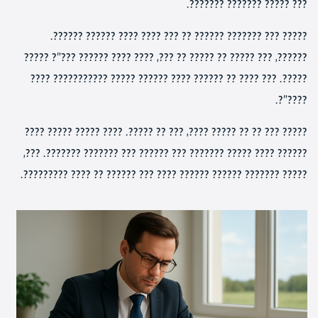
??? ????? ??????? ???????.
????? ??? ??????? ?????? ?? ??? ???? ???? ?????? ??????.
??????, ??? ????? ?? ????? ?? ???, ???? ???? ?????? ???"? ?????
?????. ??? ???? ?? ?????? ???? ?????? ????? ??????????? ????
????"?.
????? ??? ?? ?? ????? ????, ??? ?? ?????. ???? ????? ????? ????
?????? ???? ????? ??????? ??? ?????? ??? ??????? ???????. ???,
????? ??????? ?????? ?????? ???? ??? ?????? ?? ???? ?????????.