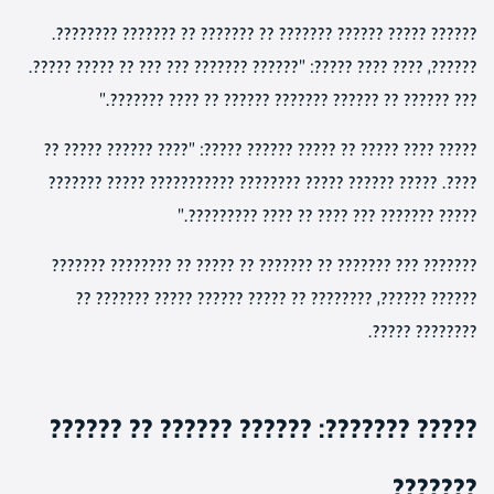
?????? ????? ?????? ??????? ?? ??????? ?? ??????? ????????.
??????, ???? ???? ?????: "?????? ??????? ??? ??? ?? ????? ?????.
??? ?????? ?? ?????? ??????? ?????? ?? ???? ???????."
????? ???? ????? ?? ????? ?????? ?????: "???? ?????? ????? ??
????. ????? ?????? ????? ???????? ??????????? ????? ???????
????? ??????? ??? ???? ?? ???? ?????????."
??????? ??? ??????? ?? ??????? ?? ????? ?? ???????? ???????
?????? ??????, ???????? ?? ????? ?????? ????? ??????? ??
???????? ?????.
????? ???????: ?????? ?????? ?? ??????
???????