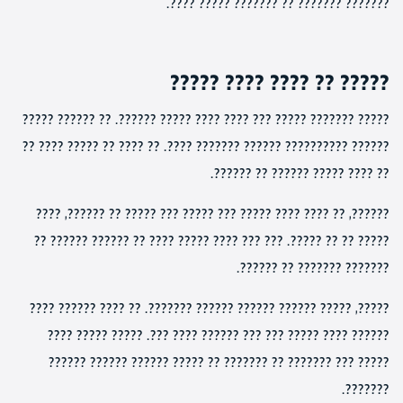
??????? ??????? ?? ??????? ????? ????.
????? ?? ???? ???? ?????
????? ??????? ????? ??? ???? ???? ????? ??????. ?? ?????? ?????
?????? ?????????? ?????? ??????? ????. ?? ???? ?? ????? ???? ??
?? ???? ????? ?????? ?? ??????.
??????, ?? ???? ???? ????? ??? ????? ??? ????? ?? ??????, ????
????? ?? ?? ?????. ??? ??? ???? ????? ???? ?? ?????? ?????? ??
??????? ??????? ?? ??????.
?????, ????? ?????? ?????? ?????? ???????. ?? ???? ?????? ????
?????? ???? ????? ??? ??? ?????? ???? ???. ????? ????? ????
????? ??? ??????? ?? ??????? ?? ????? ?????? ?????? ??????
???????.