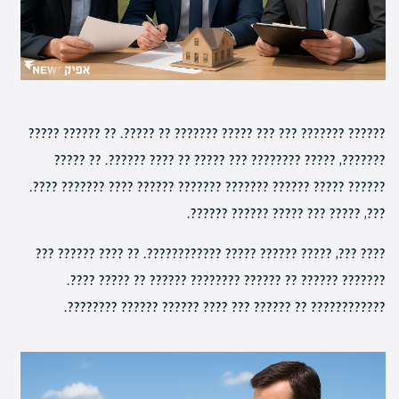
?????? ??????? ??? ??? ????? ??????? ?? ?????. ?? ?????? ?????
???????, ????? ???????? ??? ????? ?? ???? ??????. ?? ?????
?????? ????? ?????? ??????? ??????? ?????? ???? ??????? ????.
???, ????? ??? ????? ?????? ??????.
???? ???, ????? ?????? ????? ????????????. ?? ???? ?????? ???
??????? ?????? ?? ?????? ???????? ?????? ?? ????? ????.
???????????? ?? ?????? ??? ???? ?????? ?????? ????????.