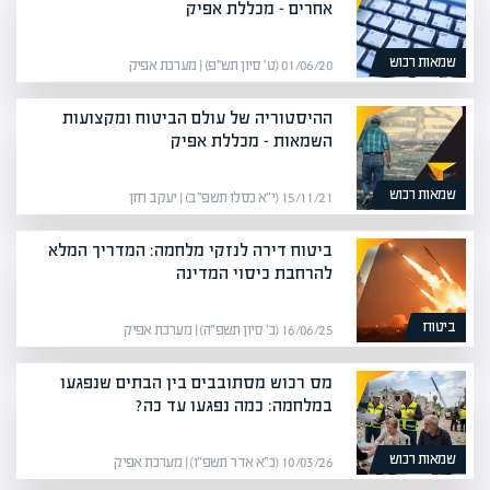
אחרים – מכללת אפיק
שמאות רכוש
01/06/20 (ט׳ סיון תש״פ) | מערכת אפיק
ההיסטוריה של עולם הביטוח ומקצועות
השמאות – מכללת אפיק
שמאות רכוש
15/11/21 (י״א כסלו תשפ״ב) | יעקב חזן
ביטוח דירה לנזקי מלחמה: המדריך המלא
להרחבת כיסוי המדינה
ביטוח
16/06/25 (כ׳ סיון תשפ״ה) | מערכת אפיק
מס רכוש מסתובבים בין הבתים שנפגעו
במלחמה: כמה נפגעו עד כה?
שמאות רכוש
10/03/26 (כ״א אדר תשפ״ו) | מערכת אפיק