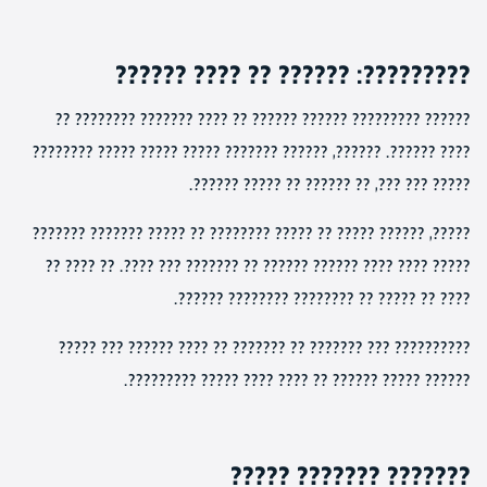
?????????: ?????? ?? ???? ??????
?????? ????????? ?????? ?????? ?? ???? ??????? ???????? ??
???? ??????. ??????, ?????? ??????? ????? ????? ????? ????????
????? ??? ???, ?? ?????? ?? ????? ??????.
?????, ?????? ????? ?? ????? ???????? ?? ????? ??????? ???????
????? ???? ???? ?????? ?????? ?? ??????? ??? ????. ?? ???? ??
???? ?? ????? ?? ???????? ???????? ??????.
?????????? ??? ??????? ?? ??????? ?? ???? ?????? ??? ?????
?????? ????? ?????? ?? ???? ???? ????? ?????????.
??????? ??????? ?????