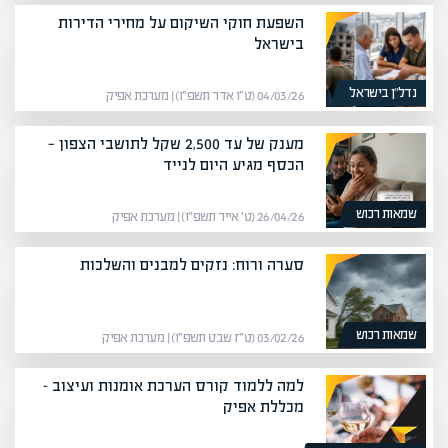
השפעת חוקי השיקום על מחירי הדירות
בישראל
נדל”ן בישראל
04/03/26 (ט״ו אדר תשפ״ו) | מערכת אפיק
מענק של עד 2,500 שקל לתושבי הצפון —
הכסף מגיע היום לנייד
שמאות רכוש
26/04/26 (ט׳ אייר תשפ״ו) | מערכת אפיק
סערה ורוח: נזקים למבנים והשלכות
שמאות רכוש
03/02/26 (ט״ז שבט תשפ״ו) | מערכת אפיק
למה ללמוד קורס הערכת אומנות ועיצוב –
מכללת אפיק