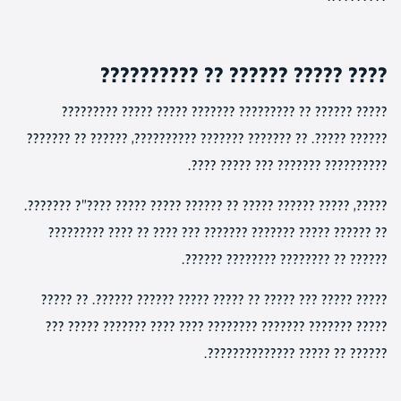
???? ????? ?????? ?? ??????????
????? ?????? ?? ????????? ??????? ????? ????? ?????????
?????? ?????. ?? ??????? ??????? ??????????, ?????? ?? ???????
?????????? ??????? ??? ????? ????.
?????, ????? ?????? ????? ?? ?????? ????? ????? ????"? ???????.
?? ?????? ????? ??????? ??????? ??? ???? ?? ???? ?????????
?????? ?? ???????? ???????? ??????.
????? ????? ??? ????? ?? ????? ????? ?????? ??????. ?? ?????
????? ??????? ??????? ???????? ???? ???? ??????? ????? ???
?????? ?? ????? ??????????????.