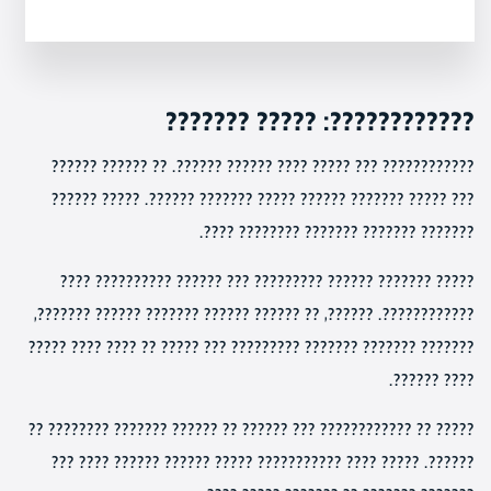
????????????: ????? ???????
???????????? ??? ????? ???? ?????? ??????. ?? ?????? ??????
??? ????? ??????? ?????? ????? ??????? ??????. ????? ??????
??????? ??????? ??????? ???????? ????.
????? ??????? ?????? ????????? ??? ?????? ?????????? ????
????????????. ??????, ?? ?????? ?????? ??????? ?????? ???????,
??????? ??????? ??????? ????????? ??? ????? ?? ???? ???? ?????
???? ??????.
????? ?? ???????????? ??? ?????? ?? ?????? ??????? ???????? ??
??????. ????? ???? ??????????? ????? ?????? ?????? ???? ???