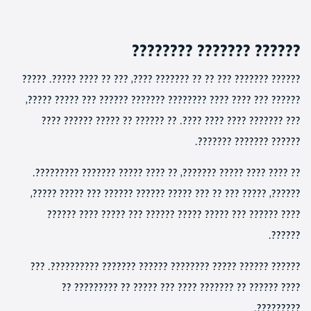
?????? ??????? ????????
?????? ??????? ??? ?? ?? ??????? ????, ??? ?? ???? ?????. ?????
?????? ??? ???? ???? ???????? ??????? ?????? ??? ????? ?????,
??? ??????? ???? ???? ????. ?? ?????? ?? ????? ?????? ????
?????? ??????? ???????.
?? ???? ???? ????? ???????, ?? ???? ????? ??????? ?????????.
??????, ????? ??? ?? ??? ????? ?????? ?????? ??? ????? ?????,
???? ?????? ??? ????? ????? ?????? ??? ????? ???? ??????
??????.
?????? ?????? ????? ???????? ?????? ??????? ??????????. ???
???? ?????? ?? ??????? ???? ??? ????? ?? ????????? ??
?????????.