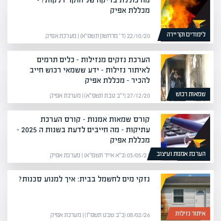
מכללת אפיק
לימודים וקריירה
22/10/20 (ד׳ מרחשון תשפ״א) | מערכת אפיק
הערכת נזקים מנזילות – כלים תרמים
לאיתור נזילות – ידע ששמאי רכוש חייב
להכיר – מכללת אפיק
שמאות רכוש
27/12/20 (י״ב טבת תשפ״א) | מערכת אפיק
קורס שמאות אמנות – קורס הערכת
עתיקות – מה חייבים לדעת בשנות ה 2025 –
מכללת אפיק
הערכת אמנות ועיצוב
03/05/21 (כ״א אייר תשפ״א) | מערכת אפיק
נזקי מים לחשמל בבית: איך למנוע סכנות?
איתור נזילות
08/02/26 (כ״ב שבט תשפ״ו) | מערכת אפיק