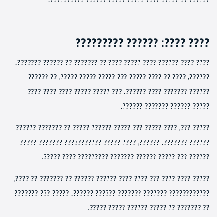
???? ????: ?????? ?????????
???? ???? ?????? ???? ????? ???? ?? ??????? ?? ?????? ???????.
??????, ???? ?? ???? ????? ??? ????? ????? ?????, ?? ??????
?????? ??????? ???? ??????. ??? ????? ????? ???? ???? ????
????? ?????? ??????? ??????.
????? ???, ???? ????? ??? ????? ?????? ????? ?? ??????? ??????
?????? ???????. ??????, ???? ????? ??????????? ??????? ?????
?????? ??? ????? ?????? ??????? ????????? ???? ?????.
????? ???? ???? ??? ???? ???? ?????? ?????? ?? ??????? ?? ????,
???????????? ??????? ??????? ?????? ??????. ????? ??? ???????
?? ??????? ?? ????? ?????? ????? ?????.