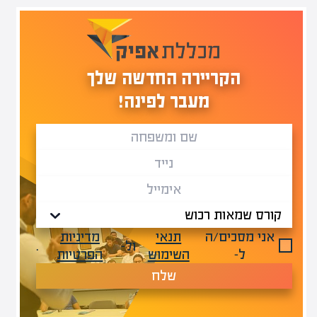
הקריירה החדשה שלך
מעבר לפינה!
אני מסכים/ה
תנאי
מדיניות
ול-
.
ל-
השימוש
הפרטיות
שלח