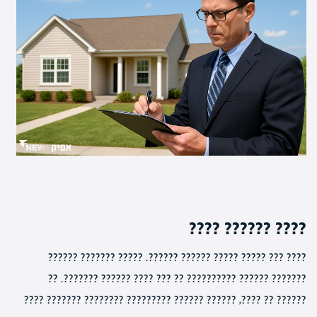
???? ?????? ????
???? ??? ????? ????? ?????? ??????. ????? ??????? ??????
??????? ?????? ?????????? ?? ??? ???? ?????? ???????. ??
?????? ?? ????, ?????? ?????? ????????? ???????? ??????? ????