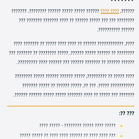
?????? ????? ????? ?????? ????????. ???????
???? ????
??????,
???????? ??? ??? ????? ?????? ?? ???? ??????? ??????? ???
?????? ??????????.
????, ???????????? ?????? ?? ???? ???? ????? ?? ??????? ????
???????? ?? ?????? ????? ??????. ????? ???????? ?? ??????? ???
?????? ?????? ?? ??????? ?????? ??? ?????? ???? ?????????.
???? ????? ?? ?????????, ????? ?????? ?????? ????? ????????
??????????? ?????. ??? ??, ????? ?????? ?? ????? ???????
??????? ??? ????? ?? ???? ??????? ????? ????? ?????? ??????.
??? ??:
????? ???? ????? ???????? – ????? ????
??? ???? ???? ?? ?????? ???? ???? ?? ????? ?????