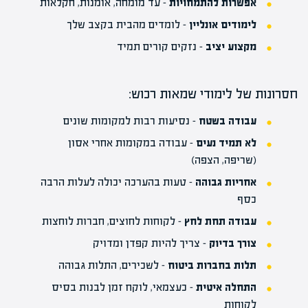
אפשרות להתמחויות
– עד מומחה, אומנות, חקלאות
לימודים אונליין
– לומדים מהבית בקצב שלך
מקצוע יציב
– נזקים קורים תמיד
חסרונות של לימודי שמאות רכוש:
עבודה בשטח
– נסיעות רבות למקומות שונים
לא תמיד נעים
– עבודה במקומות אחרי אסון
(שריפה, הצפה)
אחריות גבוהה
– טעות בהערכה יכולה לעלות הרבה
כסף
עבודה תחת לחץ
– לקוחות לחוצים, חברות לוחצות
צורך בדיוק
– צריך להיות קפדן ומדויק
תלות בחברות ביטוח
– לשכירים, התלות גבוהה
התחלה איטית
– כעצמאי, לוקח זמן לבנות בסיס
לקוחות