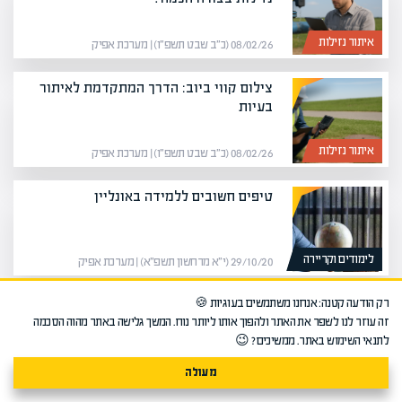
איתור נזילות
08/02/26 (כ״ב שבט תשפ״ו) | מערכת אפיק
צילום קווי ביוב: הדרך המתקדמת לאיתור
בעיות
איתור נזילות
08/02/26 (כ״ב שבט תשפ״ו) | מערכת אפיק
טיפים חשובים ללמידה באונליין
לימודים וקריירה
29/10/20 (י״א מרחשון תשפ״א) | מערכת אפיק
רק הודעה קטנה: אנחנו משתמשים בעוגיות 🍪
נזילה מהגג בחורף: איך מתמודדים עם
זה עוזר לנו לשפר את האתר ולהפוך אותו ליותר נוח. המשך גלישה באתר מהוה הסכמה
הנזקים?
לתנאי השימוש באתר. ממשיכים? 😉
איתור נזילות
08/02/26 (כ״ב שבט תשפ״ו) | מערכת אפיק
מעולה