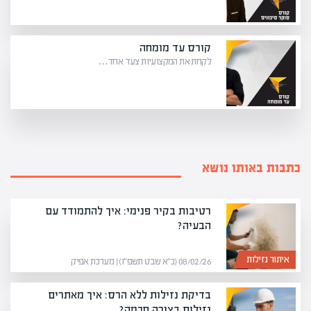
קורס עד מומחה
לקחת את המקצועיות צעד אחד…
כתבות באותו נושא
רטיבות בקיר פנימי: איך להתמודד עם
הבעיה?
איתור נזילות
08/02/26 (כ״א שבט תשפ״ו) | מערכת אפיק
בדיקת נזילות ללא הרס: איך מאתרים
נזילות בצורה חכמה?