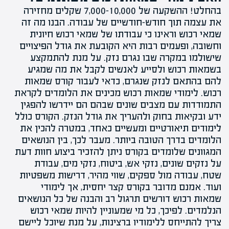
בהחלט! ההשקעה של 7,000-10,000 שקלים מחזירה
את עצמה תוך חודש-חודשיים של עבודה. הבנו מה זה
שמאי רכוש וראינו כי עבודתו של שמאי רכוש חיונית
וחשובה, ופעמים רבות היא הקובעת את גודל הפיצויים
שישולמו במקרה שבו נגרם נזק. על מנת להתמקצע
בשמאות רכוש ולסייע לאנשים לקבל את מה שמגיע
להם בהתאם לנזק שנגרם, כדאי לעבור קורס שמאות
רכוש. לימודי שמאות רכוש מכינים את הלומדים לקראת
התמודדות עם מצבים שונים שבהם הם יידרשו להפגין
ידע ובקיאות בחוק ולהעריך את גודל הנזק. הקורס כולל
לימודים תיאורטיים ומעשיים כאחד, במטרה להכין את
הלומדים בדרך הטובה ביותר. מעבר לכך, בין הנושאים
המגוונים שלומדים בקורס ניתן להזכיר ביצוע חוות דעת
על נזקים שונים, נזקי אש, ביטוח, נזקי מים, עבודת
שטח, עבודה מול ספקים, שווי מהיר, דרישות משפטיות
ועוד. אמנם מדובר בקורס קצר יחסית, אך לימודי
שמאות רכוש דורשים תרגול רב והבנה של כל הנושאים
הנלמדים. לפיכך, כל מי שמעוניין להיות שמאי רכוש
צריך להתייחס ללימודיו ברצינות, על מנת שיוכל ליישם