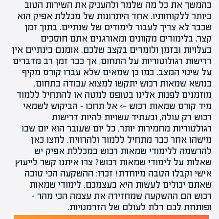
בהמשך את כל מה שלמד ולהעניק את השירות הטוב
ביותר ללקוחותיו. אחד היתרונות של מכללת אפיק הוא
שכבר לא צריך לעבור לימודים של שנתיים. בתוך זמן
קצר, בלימודים מקוונים ומאורגנים אתם חוסכים
בעלויות ובזמן ולומדים בקצב שלכם. אומנם בינתיים אין
דרישות רגולוטוריות על התחום, אך כבר זמן רב מדברים
על שינוי המצב. כמו כן שמאים שלא עברו קורס מקיף
בנושא שמאות רכוש יתקשו למצוא עבודה בתחום.
מוזמנים לפנות אלינו בטופס למטה או להתחיל ללמוד
מיד
קורס שמאות רכוש
—> אל תחכו – הביקוש לשמאי
רכוש רק עולה, ובעתיד עשויות להיות דרישות
רגולטוריות מחמירות יותר. כל יום שעובר הוא יום שבו
מישהו אחר כבר מתחיל ללמוד ולהרוויח. לחצו כאן
להרשמה ללימודי שמאות רכוש במכללת אפיק יש
שאלות על לימודי שמאות רכוש? צרו איתנו קשר לייעוץ
אישי וקבלו הטבה מיוחדת! זכרו: ההשקעה הכי טובה
שאתם יכולים לעשות היא בעצמכם. לימודי שמאות
רכוש הם ההשקעה שמחזירה את עצמה הכי מהר –
ופותחת לכם דלת לעולם של הזדמנויות.