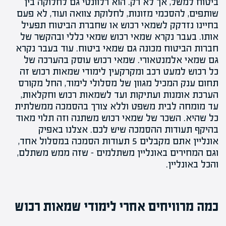
ביטוח למשל, אך לא רק. הוא רלוונטי גם לחלוקה בין
שותפים, להסכמי מזונות, לחלוקת צוואה ועוד, לא פעם
בחיינו נזדקק לשמאי רכוש או שחברת הביטוח תפעיל
אותו. בעבר נקרא שמאי רכוש
שמאי כללי
ובהקשר של
חברות הביטוח מכונה גם שמאי ביטוח. עוד בעבר נקרא
גם שמאי אלמנטאורי. שמאי רכוש עוסק בהערכה של
כל רכוש למעט
רכב
ו
מקרקעין
לימודי
שמאות רכוש
זה
תחום
ענק
המכיל מגוון של מסלולי לימוד, החל מקורס
הערכת
אומנות ועתיקות
ועד לשמאות
רכוש וחקלאות
,
עד מומחה לבית משפט וללא צורך ב
הסמכה ממשלתית
כל שהיא.
השכר של שמאי רכוש
משתנה וזה תלוי מאוד
בהיקף תעודות ההסמכה שיש לכם. אצלנו באפיק
אונליין אתם מקבלים 5 תעודות הסמכה במסלול אחד,
וגם
המחירים באונליין
משתלמים – שזה ממש משתלם,
והכל באונליין.
כמה מרוויחים אחרי לימודי שמאות רכוש