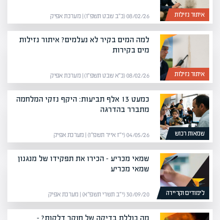
איתור נזילות
08/02/26 (כ״ב שבט תשפ״ו) | מערכת אפיק
למה המים בקיר לא נעלמים? איתור נזילות
מים בקירות
איתור נזילות
08/02/26 (כ״א שבט תשפ״ו) | מערכת אפיק
כמעט 13 אלף תביעות: היקף נזקי המלחמה
מתברר בהדרגה
שמאות רכוש
04/05/26 (י״ז אייר תשפ״ו) | מערכת אפיק
שמאי מכריע – הכירו את תפקידו של מנגנון
שמאי מכריע
לימודים וקריירה
30/09/20 (י״ב תשרי תשפ״א) | מערכת אפיק
מה כוללת בדיקה של חוקר דלקות? –