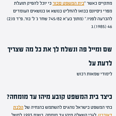
מתקיים כאשר "
בית המשפט סבור
כי יוכל להפיק תועלת
מפרי ניסיונם בבואו להחליט בנושא או בנושאים העומדים
להכרעה לפניו." (מתוך בע"א 745/82 שחר נ' ל' בור, פ"ד מ(2)
46 (1985).נ
שם ומייל פה ונשלח לך את כל מה שצריך
לדעת על
לימודי שמאות רכוש
כיצד בית המשפט קובע מיהו עד מומחה?
בתי המשפט בישראל נוהגים להשתמש בהנחיה של
הלכת
דאוברט
, לגבי השאלה מיהו עד מומחה. בשנת 1993 למשל