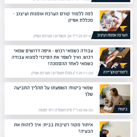
למה ללמוד קורס הערכת אומנות ועיצוב –
מכללת אפיק
הערכת אמנות ועיצוב
23/07/21 (י״ד אב תשפ״א) | מערכת אפיק
עבודה כשמאי רכוש – איפה דרושים שמאי
רכוש, ואיך לשפר את הסיכוי למצוא עבודה
כשמאי לאחר ההסמכה?
לימודים וקריירה
29/11/20 (י״ג כסלו תשפ״א) | מערכת אפיק
שמאי ביטוח: השפעתו על תהליך התביעה
שלך
ביטוח
02/06/26 (י״ז סיון תשפ״ו) | רוני מנשה
איתור מקור רטיבות בבית: איך לזהות את
הבעיה?