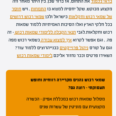
כדאי ללמוד
את התחום, אז ברור שכן, בין היתר מאחר וזה
מקצוע מבוקש, שקל יחסית למצוא בו
התמחות
, ויש
חוסר
של שמאי רכוש וחקלאות
בישראל ולכן
שמאי רכוש דרושים
בכל חלקי הארץ ואלו הסיבות האמיתיות ללמוד שמאות
רכוש וחקלאות.לגבי
תנאי הקבלה ללימודי שמאות רכוש
– זה
פה. , וגם אפשר לקרוא
איך למצוא עבודה
כשמאי רכוש מפה
וגם על קורס
ניהול פרוייקטים
בבנייהרוצים ללמוד עוד?
השאירו פרטים וכבר נחזור אליכם.
לימודי שמאות רכוש
שמאי רכוש נהנים מקריירה רווחית וחופש
תעסוקתי – רוצה גם?
מסלול שמאות רכוש במכללת אפיק – הכשרה
מקצועית עם מוניטין של עשרות שנים