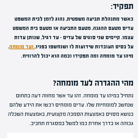
תפקיד:
כאשר מתנהלת תביעה משפטית, נהוג לזמן לבית המשפט
עדים מטעם ההגנה, מטעם התביעה או מטעם בית המשפט
עצמו. קיימים שני סוגים של עדים – עד רגיל, שנותן עדות
על בסיס העובדות שידועות לו ושנחשפו בפניו,
ועד מומחה
.
מיהו עד מומחה ומה תפקידו וכמה הוא יכול להרוויח.
מהי ההגדרה לעד מומחה?
נתחיל במיהו עד מומחה. זהו עד אשר מחווה דעה בתחום
שנחשב למומחיות שלו. עדים מומחים רכשו את הידע שלהם
בנושא מסוים באמצעות הסמכה מקצועית, באמצעות השכלה
גבוהה או בדרך אחרת כמו למשל במסגרת תחביב.