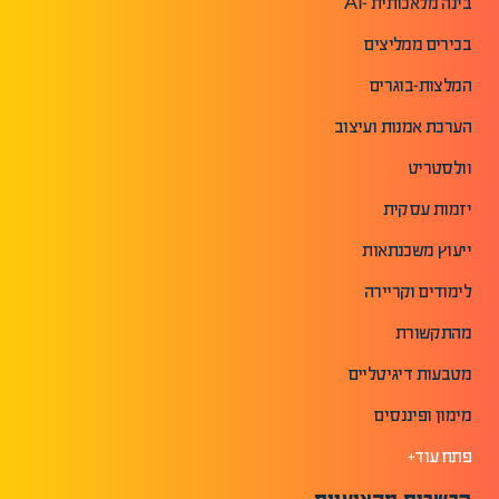
בינה מלאכותית -AI
בכירים ממליצים
המלצות-בוגרים
הערכת אמנות ועיצוב
וולסטריט
יזמות עסקית
ייעוץ משכנתאות
לימודים וקריירה
מהתקשורת
מטבעות דיגיטליים
מימון ופיננסים
פתח עוד+