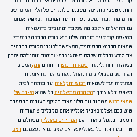
קורס עד מומחה הוא קורס שבו לומדים איך כותבים חוות
דעת משפטית תקינה ומשכנעת. לומדים על הליך המינוי של
עד מומחה, מתי נפסלת עדות העד המומחה. באפיק אנחנו
גם מתרגלים את כל מה שנלמד ומתנסים בדוגמאות
מהשטח.קורס עד מומחה שלנו הוא קורס הרחבה ללימודי
שמאות הרכוש הבסיסיים, המאפשר לבוגרי הקורס להרחיב
את הידע והכלים שלהם כשמאי רכוש וביטוח ונותן להם יתרון
בשוק תחרותי.לימודי
שמאות רכוש
זה תחום
ענק
המכיל
מגוון של מסלולי לימוד, החל מקורס הערכת אומנות
ועתיקות ועד לשמאות
רכוש וחקלאות
, עד מומחה לבית
משפט וללא צורך ב
הסמכה ממשלתית
כל שהיא.
השכר של
שמאי רכוש
משתנה וזה תלוי מאוד בהיקף תעודות ההסמכה
שיש לכם.אצלנו באפיק אונליין אתם מקבלים 5 תעודות
הסמכה במסלול אחד, וגם
המחירים באונליין
משתלמים –
שזה מטורף, והכל באונליין.אז אם שאלתם את עצמכם
האם