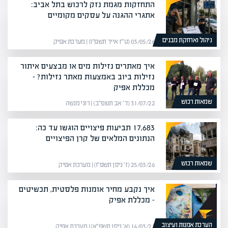
התחזקות מגמת נזק לרכוש בתל אביב:
אתגרי ההגנה על עסקים מקומיים
ניהול ואחזקת מבנים
03/05/26 (ט״ז אייר תשפ״ו) | מערכת אפיק
איך מאתרים נזילות מים או מבצעים איתור
נזילות ביוב באמצעות מאתר נזילות? –
מכללת אפיק
שמאות רכוש
31/07/22 (ד׳ אב תשפ״ב) | רוני מנשה
17,683 תביעות פיצויים הוגשו עד כה:
הנתונים המלאים של קרן הפיצויים
שמאות רכוש
25/03/26 (ז׳ ניסן תשפ״ו) | מערכת אפיק
איך נקבע מחיר אומנות פלסטית, תכשיטים
– מכללת אפיק
הערכת אמנות ועיצוב
14/03/21 (א׳ ניסן תשפ״א) | מערכת אפיק