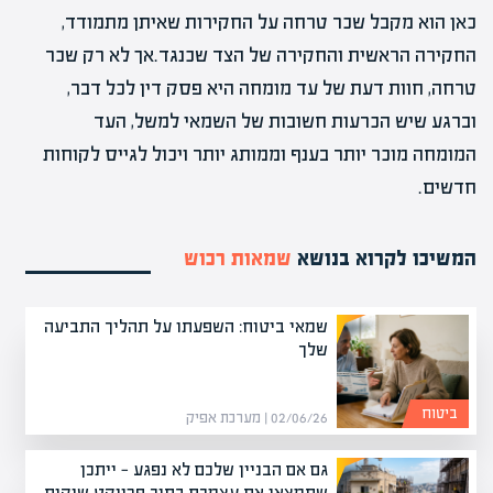
כאן הוא מקבל שכר טרחה על החקירות שאיתן מתמודד,
החקירה הראשית והחקירה של הצד שכנגד.אך לא רק שכר
טרחה, חוות דעת של עד מומחה היא פסק דין לכל דבר,
וברגע שיש הכרעות חשובות של השמאי למשל, העד
המומחה מוכר יותר בענף וממותג יותר ויכול לגייס לקוחות
חדשים.
המשיכו לקרוא בנושא
שמאות רכוש
שמאי ביטוח: השפעתו על תהליך התביעה
שלך
ביטוח
02/06/26 | מערכת אפיק
גם אם הבניין שלכם לא נפגע — ייתכן
שתמצאו את עצמכם בתוך פרויקט שיקום