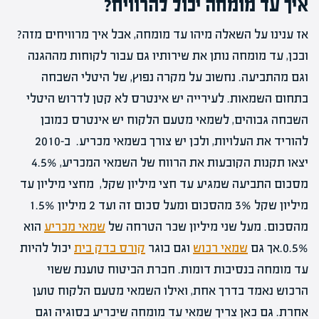
איך עד מומחה יכול להרוויח?
אז ענינו על השאלה מיהו עד מומחה, אבל איך מרוויחים מזה?
ובכן, עד מומחה נותן את שירותיו גם עבור לקוחות מההגנה
וגם מהתביעה. נחשוב על מקרה נפוץ, של היטלי השבחה
בתחום השמאות. לעירייה יש אינטרס לא קטן לדרוש היטלי
השבחה גבוהים, לשמאי מטעם הלקוח יש אינטרס כמובן
להוריד את העלויות, ולכן יש צורך בשמאי מכריע. ב-2010
יצאו תקנות הקובעות את הרווח של השמאי המכריע, 4.5%
מסכום התביעה שמגיע עד חצי מיליון שקל, מחצי מיליון עד
מיליון שקל 3% מהסכום ומעל סכום זה ועד 2 מיליון 1.5%
מהסכום. מעל שני מיליון שכר הטרחה של
שמאי מכריע
הוא
0.5%.אך גם
שמאי רכוש
וגם בוגר
קורס בדק בית
יכול להיות
עד מומחה בנסיבות דומות. חברת הביטוח טוענת ששוי
הרכוש נאמד בדרך אחת, ואילו השמאי מטעם הלקוח טוען
אחרת. גם כאן צריך שמאי עד מומחה שיכריע בסוגיה וגם