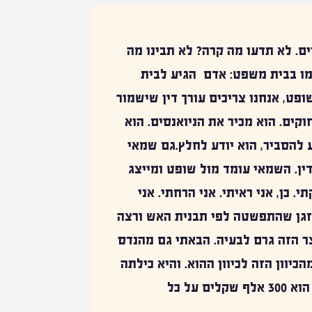
ים. לא תדעו מה קרה? לא תבינו מה
כמו בבית משפט: אדם הגיע לבית
פט, אנחנו צריכים עורך דין שישמור
וקים. הוא מכיר את הניואנסים. הוא
ע להסביר, הוא יודע לחלץ.גם שמאי
ין. השמאי עומד מול שופט ומייצג
י. כן, אני ראיתי. אני הרחתי. אני
גן שהתפשטה לפי תבנית האש ורצה
ר הזה גרם לבעיה. הבאתי גם מהנדס
וון הזה לכיוון ההוא. והיא כילתה
בדרך את הסלון ואת המזנון ואת המקרר… הנזק הוא 300 אלף שקלים על כל