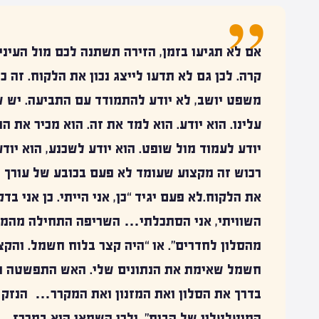
אם לא תגיעו בזמן, הזירה תשתנה לכם מול העיני
קרה. לכן גם לא תדעו לייצג נכון את הלקוח. זה 
משפט יושב, לא יודע להתמודד עם התביעה. יש שו
עלינו. הוא יודע. הוא למד את זה. הוא מכיר את הח
יודע לעמוד מול שופט. הוא יודע לשכנע, הוא יוד
רכוש זה מקצוע שעומד לא פעם בכובע של עורך ד
את הלקוח.לא פעם יגיד “כן, אני הייתי. כן אני בדקת
השוויתי, אני הסתכלתי… השריפה התחילה מהמז
מהסלון לחדרים”. או “היה קצר בלוח חשמל. והקצ
חשמל שאימת את הנתונים שלי. האש התפשטה מהכי
המיטלטלין של הבית”. ולכן השמאי הוא במרכז.