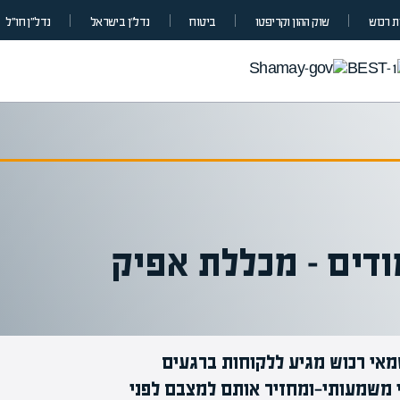
 רכוש
שוק ההון וקריפטו
ביטוח
נדל”ן בישראל
נדל״ן חו״ל
דים – מכללת אפיק
שמאי רכוש מגיע ללקוחות ברגעים
מומחים בהערכת שווי
 משמעותי—ומחזיר אותם למצבם לפני