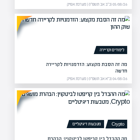
05/08/26 (כ״ב אב תשפ״ו) | מערכת אפיק
לימודים וקריירה
פתרונות
התמודדות
מה זה הסבת מקצוע: הזדמנויות לקריירה
חדשה
תרחש בבית משפחה באילת, ובו
שר
04/08/26 (כ״א אב תשפ״ו) | מערכת אפיק
ים. נבחן…
כו
מטבעות דיגיטליים
Crypto
מה ההבדל בין קריפטו לביטקוין: הבהרת