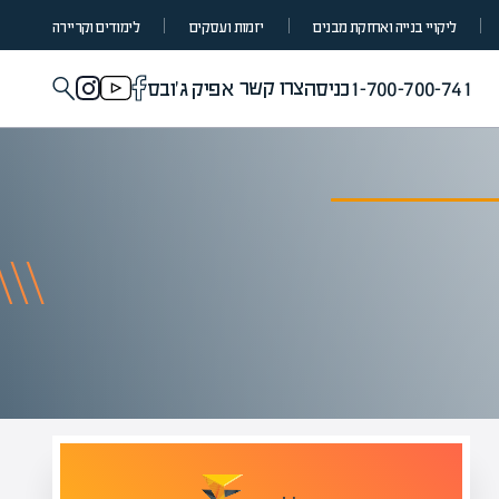
ליקויי בנייה ואחזקת מבנים
יזמות ועסקים
לימודים וקריירה
צרו קשר
1-700-700-741
כניסה
אפיק ג'ובס