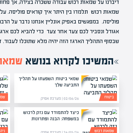
דיברנו על שמאות רכוש עבודה ששכרה בצידה, אך פחות 
שמאות רכוש תלמדו בין היתר איך קוראים פוליסה. על
פוליסה. במפגשים באפיק אונליין אנחנו נדבר על הרבה
אגודל ונסביר לכם צעד אחר צעד כדי להביא לכם ארגז 
שבסוף התהליך הארגז הזה יהיה מלא שתוכלו לעבוד. ז
המשיכו לקרוא בנושא
שמאות
שמאי ביטוח: השפעתו על תהליך
התביעה שלך
ביטוח
שמא
02/06/26 | מערכת אפיק
כיצד להתמודד עם נזק לרכוש
במשפחה: הבנה ופתרונות
שמאות רכוש
ניה
24/05/26 | מערכת אפיק