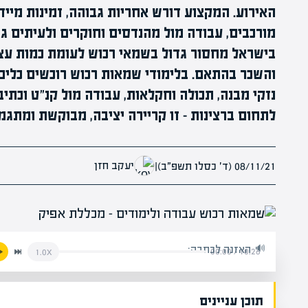
האירוע. המקצוע דורש אחריות גבוהה, זמינות מיידי
מורכבים, עבודה מול מהנדסים וחוקרים ולעיתים ג
בישראל מחסור גדול בשמאי רכוש לעומת כמות עצ
והשכר בהתאם. בלימודי שמאות רכוש רוכשים כלים
נזקי מבנה, תכולה וחקלאות, עבודה מול קנ״ט וכתיב
לתחום ברצינות – זו קריירה יציבה, מבוקשת ומתגמ
יעקב חזן
08/11/21 (ד׳ כסלו תשפ״ב)
|
האזנה לכתבה:
00:00
/
10:26
1.0x
תוכן עניינים